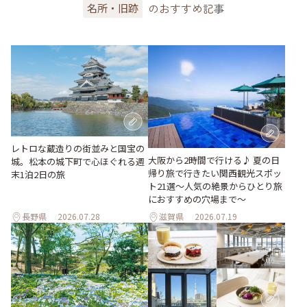
のおすすめ記事
名所・旧跡
レトロな蔵造りの街並みと国宝の
大阪から2時間で行ける♪ 夏の日
城。松本の城下町で心ほぐれる週
帰り旅で行きたい関西観光スポッ
末1泊2日の旅
ト21選～人気の絶景からひとり旅
におすすめの穴場まで～
長野県
2026.07.28
滋賀県
2026.07.19