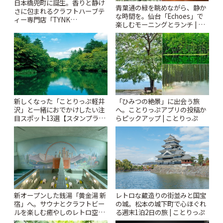
日本橋兜町に誕生。香りと静け
青葉通の緑を眺めながら、静か
さに包まれるクラフトハーブテ
な時間を。仙台「Echoes」で
ィー専門店「TYNK
楽しむモーニングとランチ | こ
Kabutocho」 | ことりっぷ
とりっぷ
新しくなった「ことりっぷ軽井
「ひみつの絶景」に出会う旅
沢」と一緒におでかけしたい注
へ。ことりっぷアプリの投稿か
目スポット13選【スタンプラリ
らピックアップ | ことりっぷ
ー開催中】 | ことりっぷ
新オープンした銭湯「黄金湯 新
レトロな蔵造りの街並みと国宝
宿」へ。サウナとクラフトビー
の城。松本の城下町で心ほぐれ
ルを楽しむ癒やしのレトロ空間
る週末1泊2日の旅 | ことりっぷ
| ことりっぷ