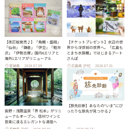
【改訂版発売♪】「角館・盛岡」
【チケットプレゼント】水辺の世
「仙台」「鎌倉」「伊豆」「軽井
界から浮世絵の世界へ。「広島も
沢」「伊勢志摩」国内6エリアと
とまち水族館」ではじまるアート
海外1エリアがリニューアル
さんぽ
宮城県
2026.07.09
広島県
[PR]
2026.07.31
【旅先診断】あなたの“いま”にぴ
長野・浅間温泉「界 松本」がリニ
ったりな旅先が見つかる♪
ューアルオープン。信州ワインと
音楽に浸るエレガントな湯宿へ
長野県
[PR]
2026.08.05
2026.05.15