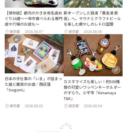
【保存版】都内のかき氷有名店め
新オープンした銭湯「黄金湯 新
ぐり16選～一年中食べられる専門
宿」へ。サウナとクラフトビール
店や穴場のお店も～
を楽しむ癒やしのレトロ空間
東京都
2026.08.07
東京都
2026.08.06
日本の手仕事の「いま」が詰まっ
カスタマイズも楽しい！約500種
た器と雑貨のお店／西荻窪
類の可愛いワッペンキーホルダー
「tsugumi」
がずらり。小平市「Kimamaya
T&K」
東京都
2026.08.05
東京都
2026.08.04