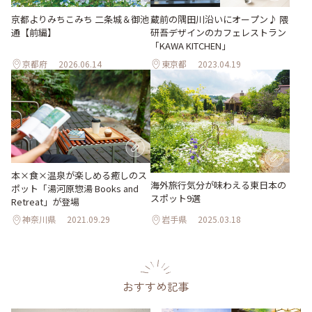
京都よりみちこみち 二条城＆御池
蔵前の隅田川沿いにオープン♪ 隈
通【前編】
研吾デザインのカフェレストラン
「KAWA KITCHEN」
京都府
2026.06.14
東京都
2023.04.19
本×食×温泉が楽しめる癒しのス
海外旅行気分が味わえる東日本の
ポット「湯河原惣湯 Books and
スポット9選
Retreat」が登場
神奈川県
2021.09.29
岩手県
2025.03.18
おすすめ記事