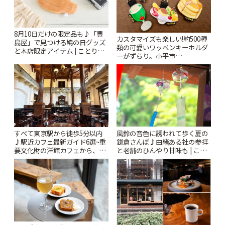
8月10日だけの限定品も♪「豊
カスタマイズも楽しい!約500種
島屋」で見つける鳩の日グッズ
類の可愛いワッペンキーホルダ
と本店限定アイテム | ことりっ
ーがずらり。小平市
ぷ
「Kimamaya T&K」 | ことりっ
ぷ
風鈴の音色に誘われて歩く夏の
すべて東京駅から徒歩5分以内
鎌倉さんぽ♪由緒ある社の参拝
♪駅近カフェ最新ガイド6選~重
と老舗のひんやり甘味も | こと
要文化財の洋館カフェから、改
りっぷ
札すぐのレトロ喫茶まで~ | こと
りっぷ