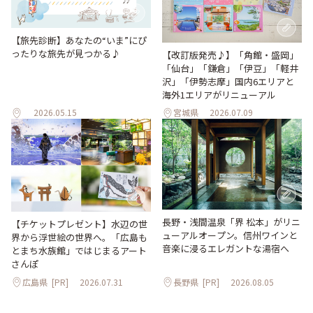
【旅先診断】あなたの“いま”にぴ
ったりな旅先が見つかる♪
【改訂版発売♪】「角館・盛岡」
「仙台」「鎌倉」「伊豆」「軽井
沢」「伊勢志摩」国内6エリアと
海外1エリアがリニューアル
2026.05.15
宮城県
2026.07.09
長野・浅間温泉「界 松本」がリニ
【チケットプレゼント】水辺の世
ューアルオープン。信州ワインと
界から浮世絵の世界へ。「広島も
音楽に浸るエレガントな湯宿へ
とまち水族館」ではじまるアート
さんぽ
広島県
[PR]
2026.07.31
長野県
[PR]
2026.08.05