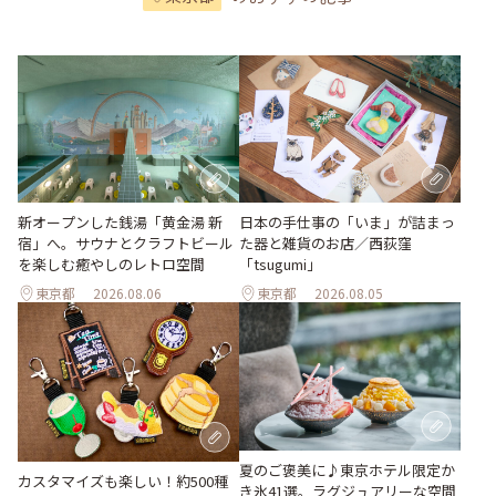
新オープンした銭湯「黄金湯 新
日本の手仕事の「いま」が詰まっ
宿」へ。サウナとクラフトビール
た器と雑貨のお店／西荻窪
を楽しむ癒やしのレトロ空間
「tsugumi」
東京都
2026.08.06
東京都
2026.08.05
夏のご褒美に♪東京ホテル限定か
カスタマイズも楽しい！約500種
き氷41選。ラグジュアリーな空間