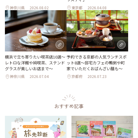
神奈川県
2026.08.02
東京都
2026.04.08
横浜で立ち寄りたい喫茶店10選～
予約できる京都の人気ランチスポ
レトロな洋館や純喫茶、ステンド
ット8選～邸宅カフェの鴨粥や町
グラスが美しいお店まで～
家でいただくおばんざい膳も～
神奈川県
2026.07.04
京都府
2026.07.23
おすすめ記事