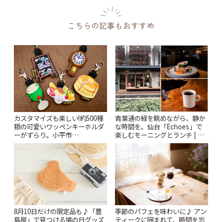
こちらの記事もおすすめ
カスタマイズも楽しい!約500種
青葉通の緑を眺めながら、静か
類の可愛いワッペンキーホルダ
な時間を。仙台「Echoes」で
ーがずらり。小平市
楽しむモーニングとランチ | こ
「Kimamaya T&K」 | ことりっ
とりっぷ
ぷ
8月10日だけの限定品も♪「豊
季節のパフェを味わいに♪ アン
島屋」で見つける鳩の日グッズ
ティークに囲まれて、時間を忘