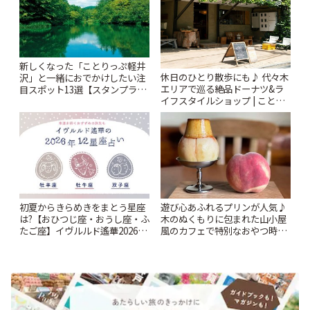
新しくなった「ことりっぷ軽井
休日のひとり散歩にも♪ 代々木
沢」と一緒におでかけしたい注
エリアで巡る絶品ドーナツ&ラ
目スポット13選【スタンプラリ
イフスタイルショップ | ことり
ー開催中】 | ことりっぷ
っぷ
初夏からきらめきをまとう星座
遊び心あふれるプリンが人気♪
は?【おひつじ座・おうし座・ふ
木のぬくもりに包まれた山小屋
たご座】イヴルルド遙華2026年
風のカフェで特別なおやつ時間
春の運勢~Spring~ | ことりっぷ
を/ 町田「beans farm」 | こと
りっぷ