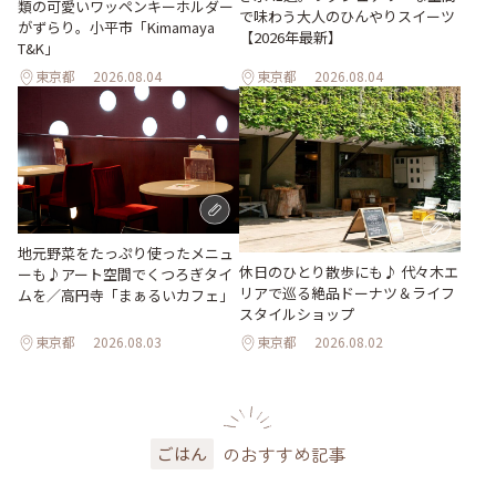
類の可愛いワッペンキーホルダー
で味わう大人のひんやりスイーツ
がずらり。小平市「Kimamaya
【2026年最新】
T&K」
東京都
2026.08.04
東京都
2026.08.04
地元野菜をたっぷり使ったメニュ
休日のひとり散歩にも♪ 代々木エ
ーも♪アート空間でくつろぎタイ
リアで巡る絶品ドーナツ＆ライフ
ムを／高円寺「まぁるいカフェ」
スタイルショップ
東京都
2026.08.03
東京都
2026.08.02
のおすすめ記事
ごはん