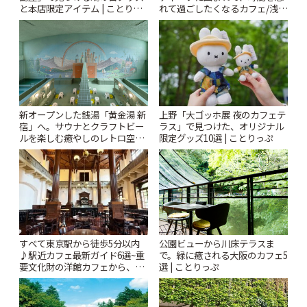
と本店限定アイテム | ことりっ
れて過ごしたくなるカフェ/浅草
ぷ
「annorum cafe」 | ことりっぷ
新オープンした銭湯「黄金湯 新
上野「大ゴッホ展 夜のカフェテ
宿」へ。サウナとクラフトビー
ラス」で見つけた、オリジナル
ルを楽しむ癒やしのレトロ空間
限定グッズ10選 | ことりっぷ
| ことりっぷ
すべて東京駅から徒歩5分以内
公園ビューから川床テラスま
♪駅近カフェ最新ガイド6選~重
で。緑に癒される大阪のカフェ5
要文化財の洋館カフェから、改
選 | ことりっぷ
札すぐのレトロ喫茶まで~ | こと
りっぷ