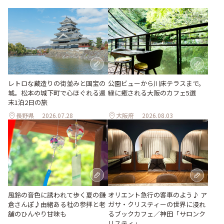
レトロな蔵造りの街並みと国宝の
公園ビューから川床テラスまで。
城。松本の城下町で心ほぐれる週
緑に癒される大阪のカフェ5選
末1泊2日の旅
長野県
2026.07.28
大阪府
2026.08.03
風鈴の音色に誘われて歩く夏の鎌
オリエント急行の客車のよう♪ ア
倉さんぽ♪由緒ある社の参拝と老
ガサ・クリスティーの世界に浸れ
舗のひんやり甘味も
るブックカフェ／神田「サロンク
リスティ」