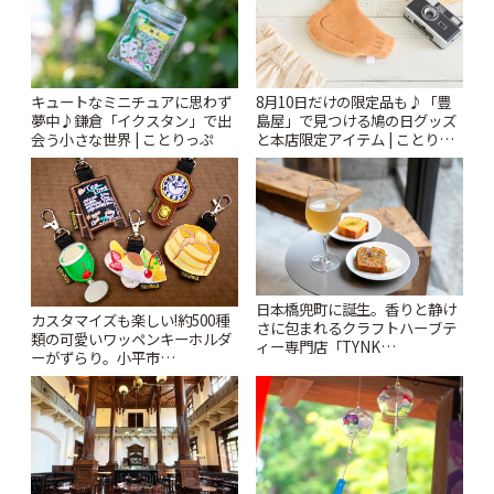
キュートなミニチュアに思わず
8月10日だけの限定品も♪「豊
夢中♪鎌倉「イクスタン」で出
島屋」で見つける鳩の日グッズ
会う小さな世界 | ことりっぷ
と本店限定アイテム | ことりっ
ぷ
日本橋兜町に誕生。香りと静け
カスタマイズも楽しい!約500種
さに包まれるクラフトハーブテ
類の可愛いワッペンキーホルダ
ィー専門店「TYNK
ーがずらり。小平市
Kabutocho」 | ことりっぷ
「Kimamaya T&K」 | ことりっ
ぷ