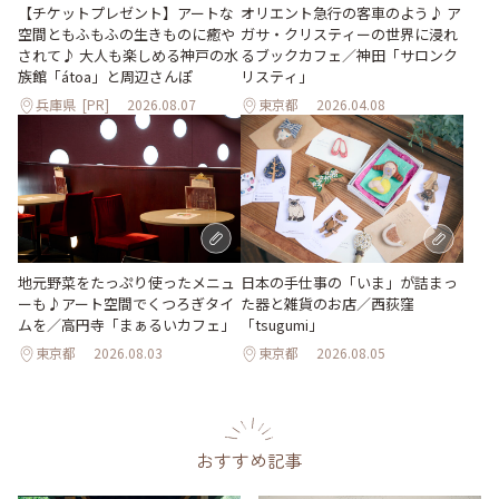
【チケットプレゼント】アートな
オリエント急行の客車のよう♪ ア
空間ともふもふの生きものに癒や
ガサ・クリスティーの世界に浸れ
されて♪ 大人も楽しめる神戸の水
るブックカフェ／神田「サロンク
族館「átoa」と周辺さんぽ
リスティ」
兵庫県
[PR]
2026.08.07
東京都
2026.04.08
地元野菜をたっぷり使ったメニュ
日本の手仕事の「いま」が詰まっ
ーも♪アート空間でくつろぎタイ
た器と雑貨のお店／西荻窪
ムを／高円寺「まぁるいカフェ」
「tsugumi」
東京都
2026.08.03
東京都
2026.08.05
おすすめ記事