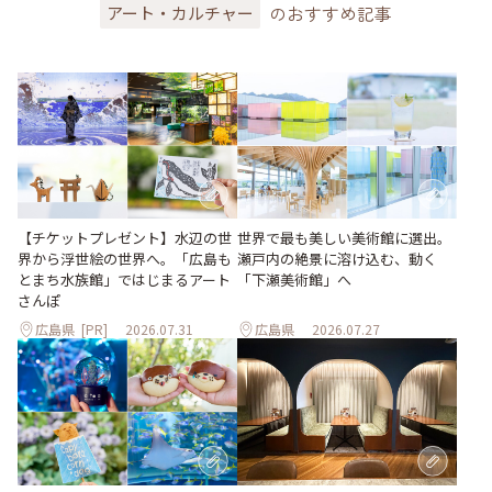
のおすすめ記事
アート・カルチャー
世界で最も美しい美術館に選出。
【チケットプレゼント】水辺の世
瀬戸内の絶景に溶け込む、動く
界から浮世絵の世界へ。「広島も
「下瀬美術館」へ
とまち水族館」ではじまるアート
さんぽ
広島県
[PR]
2026.07.31
広島県
2026.07.27