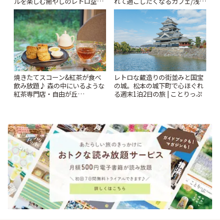
ルを楽しむ癒やしのレトロ空間
れて過ごしたくなるカフェ/浅草
| ことりっぷ
「annorum cafe」 | ことりっぷ
焼きたてスコーン&紅茶が食べ
レトロな蔵造りの街並みと国宝
飲み放題♪ 森の中にいるような
の城。松本の城下町で心ほぐれ
紅茶専門店・自由が丘
る週末1泊2日の旅 | ことりっぷ
「YOTSUBA TEA」でのんびり
時間 | ことりっぷ