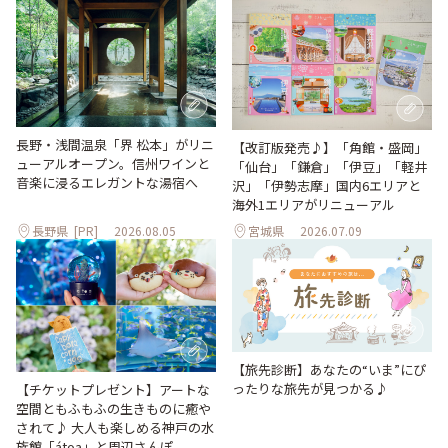
長野・浅間温泉「界 松本」がリニ
【改訂版発売♪】「角館・盛岡」
ューアルオープン。信州ワインと
「仙台」「鎌倉」「伊豆」「軽井
音楽に浸るエレガントな湯宿へ
沢」「伊勢志摩」国内6エリアと
海外1エリアがリニューアル
長野県
[PR]
2026.08.05
宮城県
2026.07.09
【旅先診断】あなたの“いま”にぴ
ったりな旅先が見つかる♪
【チケットプレゼント】アートな
空間ともふもふの生きものに癒や
されて♪ 大人も楽しめる神戸の水
族館「átoa」と周辺さんぽ