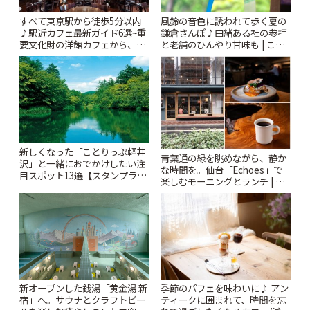
風鈴の音色に誘われて歩く夏の
すべて東京駅から徒歩5分以内
鎌倉さんぽ♪由緒ある社の参拝
♪駅近カフェ最新ガイド6選~重
と老舗のひんやり甘味も | こと
要文化財の洋館カフェから、改
りっぷ
札すぐのレトロ喫茶まで~ | こと
りっぷ
新しくなった「ことりっぷ軽井
青葉通の緑を眺めながら、静か
沢」と一緒におでかけしたい注
な時間を。仙台「Echoes」で
目スポット13選【スタンプラリ
楽しむモーニングとランチ | こ
ー開催中】 | ことりっぷ
とりっぷ
新オープンした銭湯「黄金湯 新
季節のパフェを味わいに♪ アン
宿」へ。サウナとクラフトビー
ティークに囲まれて、時間を忘