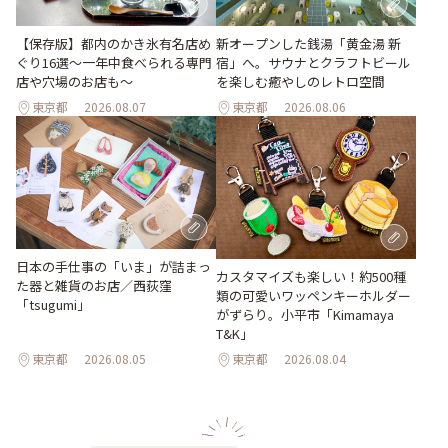
【保存版】都内のかき氷有名店め
新オープンした銭湯「黄金湯 新
ぐり16選～一年中食べられる専門
宿」へ。サウナとクラフトビール
店や穴場のお店も～
を楽しむ癒やしのレトロ空間
東京都
2026.08.07
東京都
2026.08.06
日本の手仕事の「いま」が詰まっ
カスタマイズも楽しい！約500種
た器と雑貨のお店／西荻窪
類の可愛いワッペンキーホルダー
「tsugumi」
がずらり。小平市「Kimamaya
T&K」
東京都
2026.08.05
東京都
2026.08.04