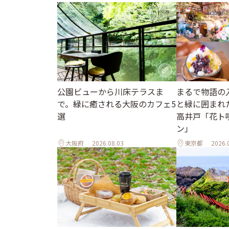
公園ビューから川床テラスま
まるで物語の
で。緑に癒される大阪のカフェ5
と緑に囲まれ
選
高井戸「花ト
ン」
大阪府
2026.08.03
東京都
2026.