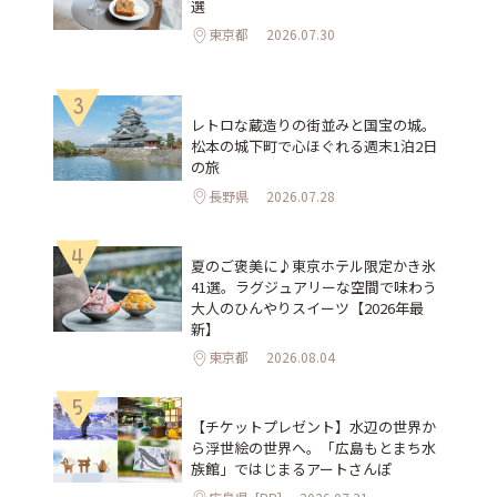
選
東京都
2026.07.30
3
レトロな蔵造りの街並みと国宝の城。
松本の城下町で心ほぐれる週末1泊2日
の旅
長野県
2026.07.28
4
夏のご褒美に♪東京ホテル限定かき氷
41選。ラグジュアリーな空間で味わう
大人のひんやりスイーツ【2026年最
新】
東京都
2026.08.04
5
【チケットプレゼント】水辺の世界か
ら浮世絵の世界へ。「広島もとまち水
族館」ではじまるアートさんぽ