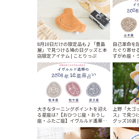
8月10日だけの限定品も♪「豊島
自己革命を
屋」で見つける鳩の日グッズと本
たぐり寄せ
店限定アイテム | ことりっぷ
ずがめ座・
華2026年 夏
とりっぷ
大きなターニングポイントを迎え
上野「大ゴ
る星座は?【おひつじ座・おうし
ス」で見つ
座・ふたご座】イヴルルド遙華
グッズ10選 
2026年 夏の運勢~Summer~ | こと
りっぷ