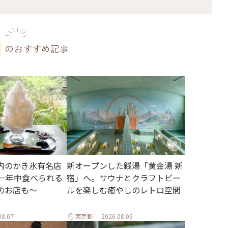
のおすすめ記事
内のかき氷有名店
新オープンした銭湯「黄金湯 新
～一年中食べられる
宿」へ。サウナとクラフトビー
のお店も～
ルを楽しむ癒やしのレトロ空間
08.07
東京都
2026.08.06