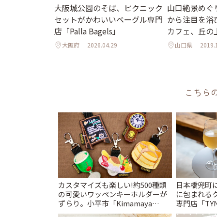
山口絶景めぐ
大阪城公園のそば、ピクニック
から注目を浴
セットがかわいいベーグル専門
カフェ、丘の
店「Palla Bagels」
大阪府
2026.04.29
山口県
2019.
こちら
カスタマイズも楽しい!約500種類
日本橋兜町
の可愛いワッペンキーホルダーが
に包まれる
ずらり。小平市「Kimamaya
専門店「TYNK
T&K」 | ことりっぷ
とりっぷ