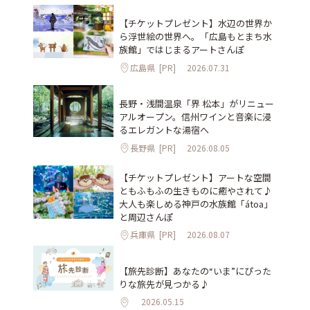
【チケットプレゼント】水辺の世界か
ら浮世絵の世界へ。「広島もとまち水
族館」ではじまるアートさんぽ
広島県
[PR]
2026.07.31
長野・浅間温泉「界 松本」がリニュー
アルオープン。信州ワインと音楽に浸
るエレガントな湯宿へ
長野県
[PR]
2026.08.05
【チケットプレゼント】アートな空間
ともふもふの生きものに癒やされて♪
大人も楽しめる神戸の水族館「átoa」
と周辺さんぽ
兵庫県
[PR]
2026.08.07
【旅先診断】あなたの“いま”にぴった
りな旅先が見つかる♪
2026.05.15