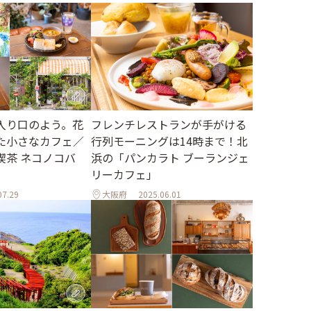
入り口のよう。花
フレンチレストランが手がける
た小さなカフェ／
行列モーニングは14時まで！北
喫茶 ネコノコバ
浜の「パンカラト ブーランジェ
リーカフェ」
07.29
大阪府
2025.06.01