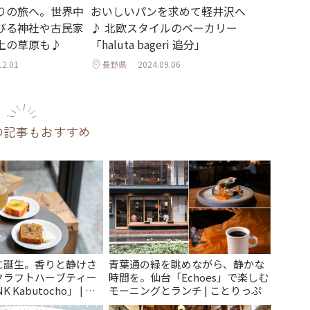
りの旅へ。世界中
おいしいパンを求めて軽井沢へ
びる神社や古民家
♪ 北欧スタイルのベーカリー
上の草原も♪
「haluta bageri 追分」
12.01
長野県
2024.09.06
の記事もおすすめ
に誕生。香りと静けさ
青葉通の緑を眺めながら、静かな
クラフトハーブティー
時間を。仙台「Echoes」で楽しむ
 Kabutocho」 | こ
モーニングとランチ | ことりっぷ