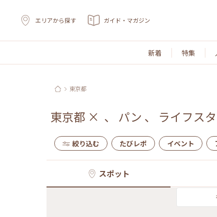
エリアから探す
ガイド・マガジン
新着
特集
東京都
東京都
×
、
パン
、
ライフスタ
絞り込む
たびレポ
イベント
スポット