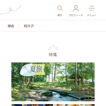
探す
プロフィール
メニュー
鎌倉
軽井沢
特集
名所・旧跡
温泉・スパ
その他施設
ごはん
カ