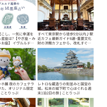
起こし、一気に幸運を
すべて東京駅から徒歩5分以内♪駅
る星座は?【やぎ座・み
近カフェ最新ガイド6選~重要文化
うお座】 イヴルルド遙
財の洋館カフェから、改札すぐの
の運勢~Summer~ | こ
レトロ喫茶まで~ | ことりっぷ
ッホ展 夜のカフェテラ
レトロな蔵造りの街並みと国宝の
けた、オリジナル限定
城。松本の城下町で心ほぐれる週
| ことりっぷ
末1泊2日の旅 | ことりっぷ