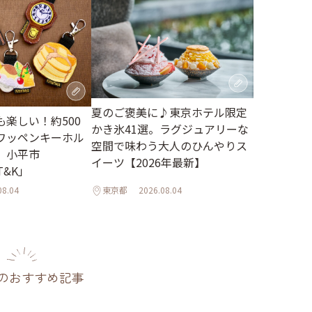
夏のご褒美に♪東京ホテル限定
楽しい！約500
かき氷41選。ラグジュアリーな
ワッペンキーホル
空間で味わう大人のひんやりス
。小平市
イーツ【2026年最新】
 T&K」
08.04
東京都
2026.08.04
のおすすめ記事