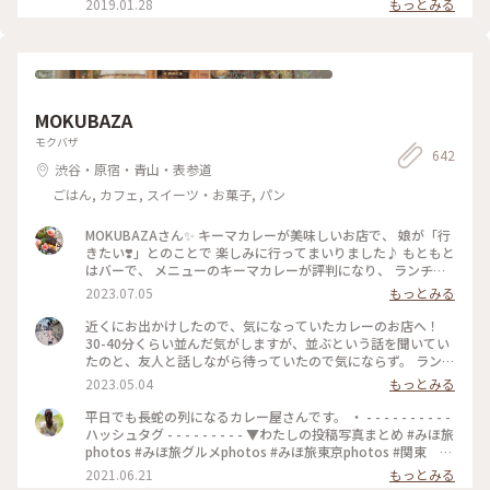
2019.01.28
もっとみる
お出かけ
MOKUBAZA
モクバザ
642
渋谷・原宿・青山・表参道
ごはん, カフェ, スイーツ・お菓子, パン
MOKUBAZAさん✨ キーマカレーが美味しいお店で、 娘が「行
きたい❣️」とのことで 楽しみに行ってまいりました♪ もともと
はバーで、 メニューのキーマカレーが評判になり、 ランチタ
イムも営業するようになったとのことです。 20時間以上かけ
2023.07.05
もっとみる
て作るキーマカレーは 本当に味わい深くてスパイスたっぷり
で とても美味しいです✨ さらに、小麦粉、化学調味料、人工
近くにお出かけしたので、気になっていたカレーのお店へ！
添加物 なども入っていないそうで、 身体にも優しいカレーで
30-40分くらい並んだ気がしますが、並ぶという話を聞いてい
す(o^^o) 私たちは、チーズキーマカレーを マンゴーラッシー
たのと、友人と話しながら待っていたので気にならず。 ランチ
と一緒にいただきました♡ モッツァレラチーズがとろ〜り✨
は14時までらしいですが、その時間までに並んでいたら入れる
2023.05.04
もっとみる
とても美味しかったです❣️ 他にもナッツキーマカレーや、 コリ
みたいです🙆🏻‍♀️ 私は、焼きエッグキーマカレー（Sサイズ
アンダーキーマカレー、 アボカドキーマカレーなどなど💕 次
¥1,280）をいただきました🍛 熱々で、少し辛めですが、私の
平日でも長蛇の列になるカレー屋さんです。 ・ - - - - - - - - - -
にうかがうのが楽しみになりました•*¨*•.¸¸♡ ★山手線原宿駅
好みの辛さでした（辛いのが苦手な友人は苦労してました😂）
ハッシュタグ - - - - - - - - - ▼わたしの投稿写真まとめ #みほ旅
より徒歩9分 ★副都心線北参道駅より徒歩6分 ★総武線千駄ヶ
何より、スパイスの香りが最高でした！！ これは行列ができ
photos #みほ旅グルメphotos #みほ旅東京photos #関東 #
谷駅より徒歩10分 ★大江戸線国立競技場駅より徒歩10分
るな、、という感じです。 帰宅しても、まだ香りが残っててま
東京都 #東京 #表参道 #東京カフェ #カレー #チーズカレ
2021.06.21
もっとみる
#MOKUBAZA #私のことりっぷ旅 #ランチ #チーズキーマカレ
た食べたくなってます😂💓 #MOKUBAZA #カレー #キーマカレ
ー #モクバザ #MOKUBAZA #夏色さがし - - - - - - - - - - - - - -