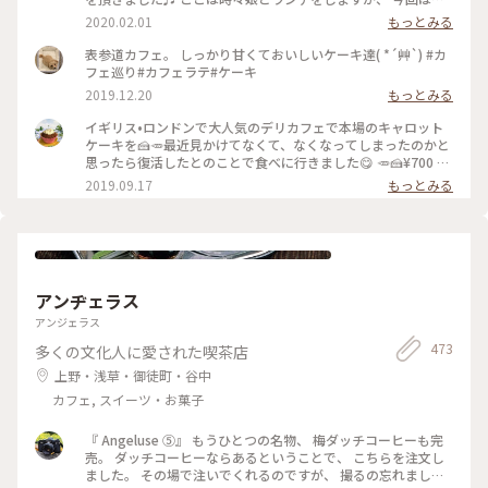
ーキを、私はビーツのカフェラテと一緒に♡ どのケーキもと
2020.02.01
もっとみる
ってもかわいくて 美味しそうで迷いました。 私は今回パンプ
ディングのケーキで、 あたたかくて美味しかったです(o^^o)
表参道カフェ。 しっかり甘くておいしいケーキ達( *´艸`) #カ
居心地が良くホッとひと息。 パンプディングとカフェラテで
フェ巡り#カフェラテ#ケーキ
ゆっくりあたたまりました(^-^) #franzeandevanslondon #表
2019.12.20
もっとみる
参道 #神宮前 #東京 #冬のおでかけ #わたしの街 #ケーキ #カフ
ェラテ #ビーツ #ラテアート #カフェ #青山
イギリス•ロンドンで大人気のデリカフェで本場のキャロット
ケーキを🍰🥕最近見かけてなくて、なくなってしまったのかと
思ったら復活したとのことで食べに行きました😋 🥕🍰¥700 #
フランツアンドエヴァンス #キャロットケーキ #表参道
2019.09.17
もっとみる
アンヂェラス
アンジェラス
473
多くの文化人に愛された喫茶店
上野・浅草・御徒町・谷中
カフェ, スイーツ・お菓子
『 Angeluse ⑤』 もうひとつの名物、 梅ダッチコーヒーも完
売。 ダッチコーヒーならあるということで、 こちらを注文し
ました。 その場で注いでくれるのですが、 撮るの忘れました