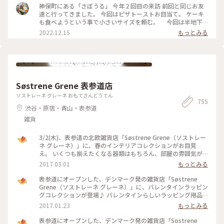
クリームソーダは、こちらのお店から 始まったのだとか。 何
神保町にある「さぼうる」 今年２回目の来訪 前回と同じお友
とも、歴史を感じさせてくれます。 コーヒーをいただくつもり
達と行ってきました。 今回はピザトーストお目当て。 ケーキ
でしたが、この日は 気温が高く、冷たい飲み物で 季節外れの
も食べようという事で小さいサイズを頼む。 今回は半地下
クールダウン💦 これで、クリームソーダは、飲み納めかなぁ…
の席に通されて。 場所も駅前、老舗有名店だけあって、平日な
2022.12.15
もっとみる
なんて思いながら、ゆっくりと味わって いただきました。 #カ
のに ひっきりなしに来客が。混雑してました。 お口なおしに
フェ #スイーツ #クリームソーダ #喫茶店メニュー #レトロ #ク
柚子シャーベット美味しかった。 ケーキは食べずに二軒目に
ラシカルな街 #神田 #神保町 #さぼうる #喫茶店 #東京 #秋の彩
いきました。 #Myことりっぷ #神保町 #さぼうる #カフェ
り
Søstrene Grene 表参道店
ソストレーネ グレーネ おもてさんどうてん
755
渋谷・原宿・青山・表参道
雑貨
3/2(木)、表参道の北欧雑貨店「Søstrene Grene（ソストレー
ネ グレーネ）」に、春のインテリアコレクションがお目見
え。 いくつも揃えたくなる器類はもちろん、部屋の雰囲気が
ぐっとおしゃれになる「ウォールデコレーション」や、やさし
2017.03.01
もっとみる
い色合いの「ベロアチェア」など、暮らしに取り入れたくなる
かわいいアイテムがいっぱい。 気軽に手にとれるリーズナブ
表参道にオープンした、デンマーク発の雑貨店「Søstrene
ルな価格設定もうれしいですね。 #ソストレーネグレーネ #新
Grene（ソストレーネ グレーネ）」に、バレンタインラッピン
生活
グコレクションが登場♪ バレンタインらしいラッピング用品
がプチプライスでそろいます。 北欧を感じさせるデザインボッ
2017.01.23
もっとみる
クスは様々なサイズで展開。包装紙やメッセージカードもオリ
ジナリティあふれるデザインがそろっていて、自分らしいすて
表参道にオープンした、デンマーク発の雑貨店「Sostrene