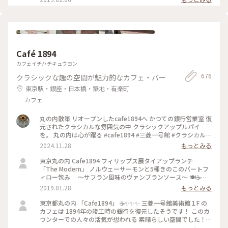
インテリア雑貨のお店などが 入っています。 #わたしの散歩道
#メルヘン #春の訪れ #ラヴィータ #ヴェネチアの街並み #商業
施設 #写真映えスポット #自由が丘 #わたしの街 #ことりっぷ
東京
Café 1894
カフェイチハチキュウヨン
676
クラシックな趣の空間が魅力的なカフェ・バー
東京駅・銀座・日本橋・築地・有楽町
カフェ
丸の内散策 リオープンしたcafe1894へ かつての銀行営業室 復
元されたクラシカルな雰囲気の中 クラシックアップルパイ
を。 丸の内は心が躍る #cafe1894 #三菱一号館 #クラシカルな
街 #丸の内
2024.11.28
もっとみる
東京丸の内 Cafe1894 フィリップス展タイアップランチ
「The Modern」 ノルウェーサーモンと5種きのこのパートフ
ィロー包み ～サフラン風味のヴァンブランソース～ 🍽☕️
✨✨✨ モダンな盛り付け🌾 パイがサクサク 美味しく頂きまし
2019.01.28
もっとみる
た！ #東京 #ランチ #お出かけ #丸の内 #三菱一号館美術館
#Cafe1894 #フィリップス・コレクション #タイアップメニュ
東京都丸の内 「Cafe1894」 ☕️✨✨✨ 三菱一号館美術館１F の
ー #冬のごちそう
カフェは 1894年の竣工時の銀行を復元したそうです！ このカ
ウンターでの人々の活気が想われる 素晴らしい空間でした！
✨✨✨ #東京 #丸の内 #カフェ #三菱一号館美術館 #Cafe1894 #