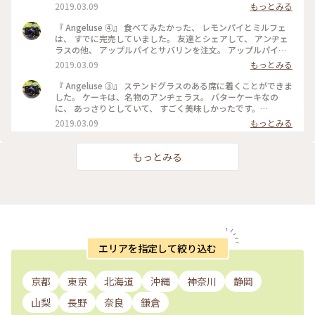
😅 美味しくいただきました。 最初で最後の訪問になりました
2019.03.09
もっとみる
が、 本当に行くことが出来てよかったです。 #angeluse#アン
ヂェラス#浅草カフェ#ダッチコーヒー
『 Angeluse ④』 食べてみたかった、 レモンパイとミルフェ
は、 すでに完売していました。 友達とシェアして、 アンヂェ
ラスの他、 アップルパイとサバリンを注文。 アップルパイ
は、みっちり。 サバリンは、しみしみでした。 #angeluse#ア
2019.03.09
もっとみる
ンヂェラス#浅草カフェ#ケーキ#アップルパイ#サバリン
『 Angeluse ③』 ステンドグラスのある席に着くことができま
した。 ケーキは、名物のアンヂェラス。 バターケーキなの
に、 あっさりとしていて、 すごく美味しかったです。
#angeluse#アンヂェラス#浅草カフェ#ケーキ#おやつ
2019.03.09
もっとみる
もっとみる
エリアを指定して絞り込む
京都
東京
北海道
沖縄
神奈川
静岡
山梨
長野
奈良
鎌倉