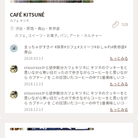
CAFÉ KITSUNÉ
カフェ キツネ
520
渋谷・原宿・青山・表参道
カフェ, スイーツ・お菓子, パン, アート・カルチャー
まっちゃがすき🌱 #抹茶#カフェ#スイーツ#おしゃれ#表参道#
青山
2020.03.13
もっとみる
crisscrossから徒歩数分カフェキツネに キツネのクッキーをと
思いながら寒い日だったので歩きながらコーヒーをと思いなが
ら カプチーノを この日頂いたコーヒーの中で1番美味しいコー
ヒーでした 店内も清潔感 綺麗な空間 #わたしの街#カフェ巡り
2018.12.13
もっとみる
crisscrossから徒歩数分カフェキツネに キツネのクッキーをと
思いながら寒い日だったので歩きながらコーヒーをと思いなが
ら カプチーノを この日頂いたコーヒーの中で1番美味しいコー
ヒーでした 店内も清潔感 綺麗な空間 #わたしの街#カフェ巡り
2018.12.13
もっとみる