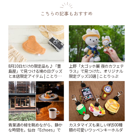
こちらの記事もおすすめ
8月10日だけの限定品も♪「豊
上野「大ゴッホ展 夜のカフェテ
島屋」で見つける鳩の日グッズ
ラス」で見つけた、オリジナル
と本店限定アイテム | ことりっ
限定グッズ10選 | ことりっぷ
ぷ
青葉通の緑を眺めながら、静か
カスタマイズも楽しい!約500種
な時間を。仙台「Echoes」で
類の可愛いワッペンキーホルダ