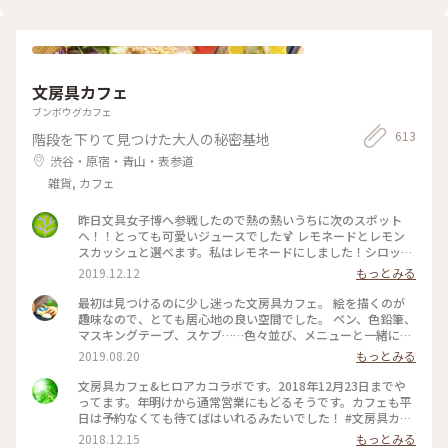
ー #キーマカレー #カレーランチ #東京 #カレー大好き
ー #神宮 #私のことりっぷ旅
- - - - - - - - - - - - - -
#CURRY&BARMOKUBAZA
文房具カフェ
ブンボウグカフェ
613
階段を下りて見つけた大人の秘密基地
渋谷・原宿・青山・表参道
雑貨, カフェ
昨日文具女子博へ参戦したので熱の熱いうちに次のスポット
へ！！とっても可愛いジュースでした🍹 レモネードとレモン
スカッシュと選べます。私はレモネードにしました！シロップ
はブドウ🍇とパイナップル🍍！ たくさんある画材をお借りし
2019.12.12
もっとみる
て、１時間かけてお絵描きしました。 #東京観光#渋谷区#文房
具カフェ#レモネード#文具女子博
最初は見つけるのに少し迷った文房具カフェ。 絵を描くのが
趣味なので、とても居心地の良い空間でした。 ペン、色鉛筆、
マスキングテープ、スケブ……色々並び、メニューと一緒に落
書きできるランチマットも。各席に色鉛筆が置いてあります。
2019.08.20
もっとみる
アカデミックな文具かと思いきや、品揃えは意外と面白グッズ
系でした。それは人を選ぶかも？ もちろん本も揃っているの
文房具カフェ&ヒロアカコラボです。2018年12月23日までや
でずっと居られるカフェでした。 写真はほうじ茶クレームブ
ってます。年明けから通常営業にもどるそうです。カフェも平
リュレ。 レジは、食事も文房具も一緒なのでちょっと混み合
日は予約なくても待てばはいれるみたいでした！ #文房具カフ
います。 アニメやマンガとのコラボも結構しているみたいです
ェ ＃ヒーローアカデミア
2018.12.15
もっとみる
ね #カフェ #東京 #都内 #文房具カフェ #アニメコラボ