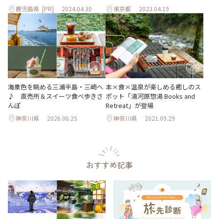
鹿児島県
[PR]
2024.04.30
東京都
2023.04.19
海景色を眺める三浦半島・三崎へ
本×食×温泉が楽しめる癒しのス
♪ 直売所＆スイーツ食べ歩きさ
ポット「湯河原惣湯 Books and
んぽ
Retreat」が登場
神奈川県
2026.06.25
神奈川県
2021.09.29
おすすめ記事