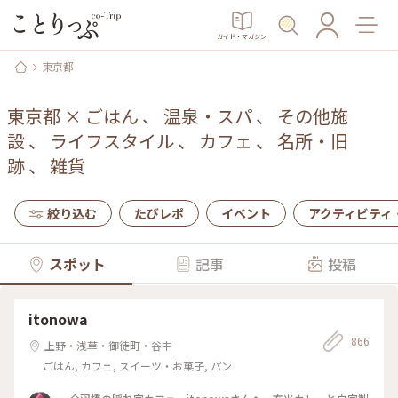
ガイド・マガジン
東京都
東京都
×
ごはん
、
温泉・スパ
、
その他施
設
、
ライフスタイル
、
カフェ
、
名所・旧
跡
、
雑貨
絞り込む
たびレポ
イベント
アクティビティ
スポット
記事
投稿
itonowa
866
上野・浅草・御徒町・谷中
ごはん, カフェ, スイーツ・お菓子, パン