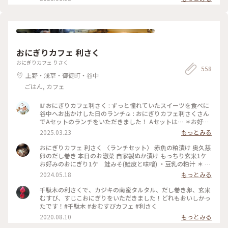
あったので🥹 ⁡ やはり見頃は過ぎてしまっていましたが この広
さで 本当にたくさんの種類の薔薇が咲いていて 素敵な庭園で
した✨️ ⁡ 次に行く時は 今回 時間がなくて寄れなかった 洋館の喫
茶室で ゆっくりお茶をしたいです☕️🫖 ⁡ 2026.5.25 📸 ⁡ #旧古河
庭園 #薔薇 #ひみつの絶景
おにぎりカフェ 利さく
おにぎりカフェ りさく
558
上野・浅草・御徒町・谷中
ごはん, カフェ
🥢おにぎりカフェ利さく : ずっと憧れていたスイーツを食べに
谷中へお出かけした日のランチ🍙 : おにぎりカフェ利さくさん
でAセットのランチをいただきました！ Aセットは… ＊お好み
のおにぎり2個 ＊お好みのスープ を選べて¥900でした✨ おに
2025.03.23
もっとみる
ぎりは30種類ほどあり、注文が入ってから作ってくれるシステ
ムです🍙 とにかく種類が多いので、気になるおにぎりがたく
おにぎりカフェ 利さく 〈ランチセット〉 赤魚の粕漬け 奥久慈
さん🤤 迷いに迷って、『炙りみそにぎり』と『クリームチーズ
卵のだし巻き 本日のお惣菜 自家製ぬか漬け もっちり玄米1ケ
たらこ』を選びました！ おにぎり屋さんのおにぎり…✨ お米
お好みのおにぎり1ケ 鮭みそ(鮭皮と味噌) ・豆乳の粕汁 ＊ お
や海苔、塩などの素材、炊き方にもこだわっていてとっても美
久しぶりのおにぎりランチ☆ 千駄木駅近くの「おにぎりカフ
2024.05.18
もっとみる
味しかったです♡ スープは季節限定の『豆乳の粕汁』を選び
ェ 利さく」へ…☆ おにぎりと小鉢いろいろの お得なランチセ
ました！ まろやかで優しい味で美味しかった😌 : スイーツをい
ット☆ お好みのおにぎり1ケには 悩んだ末に鮭みそ(鮭皮と味
千駄木の利さくで、カジキの南蛮タルタル、だし巻き卵、玄米
ただく予定があったのでお昼は控えめに。 それでも、意外と
噌)を☆ 赤魚の粕漬けやだし巻き 小松菜のお浸し ぬか漬け ど
むすび、すじこおにぎりをいただきました！どれもおいしかっ
お腹いっぱいになりました🎵 : お店は千駄木駅の近くで行きや
れもおいしくホッとする味わい☆ 鮭みそのおにぎりも もちろ
たです！#千駄木 #おむすびカフェ #利さく
すいです🌟 平日のお休みの日に行きましたが、意外と混んで
んおいしかったですが もっちり玄米がまた たまらなく味わい
2020.08.10
もっとみる
いて20分くらい待って座れました。 外国人の方が多かった
深いおいしさ☆☆☆ やっぱり おにぎり屋さんのおにぎりはお
な〜という印象です💡 おにぎり🍙海外でも人気なのかな〜 :