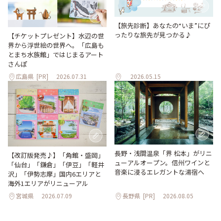
【旅先診断】あなたの“いま”にぴ
ったりな旅先が見つかる♪
【チケットプレゼント】水辺の世
界から浮世絵の世界へ。「広島も
とまち水族館」ではじまるアート
さんぽ
広島県
[PR]
2026.07.31
2026.05.15
長野・浅間温泉「界 松本」がリニ
【改訂版発売♪】「角館・盛岡」
ューアルオープン。信州ワインと
「仙台」「鎌倉」「伊豆」「軽井
音楽に浸るエレガントな湯宿へ
沢」「伊勢志摩」国内6エリアと
海外1エリアがリニューアル
宮城県
2026.07.09
長野県
[PR]
2026.08.05