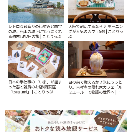
レトロな蔵造りの街並みと国宝
大阪で朝活するなら♪ モーニン
の城。松本の城下町で心ほぐれ
グが人気のカフェ5選 | ことりっ
る週末1泊2日の旅 | ことりっぷ
ぷ
日本の手仕事の「いま」が詰ま
目の前で燃えるかき氷にうっと
った器と雑貨のお店/西荻窪
り。吉祥寺の隠れ家カフェ「ル
「tsugumi」 | ことりっぷ
ミエール」で物語の世界へ | こ
とりっぷ