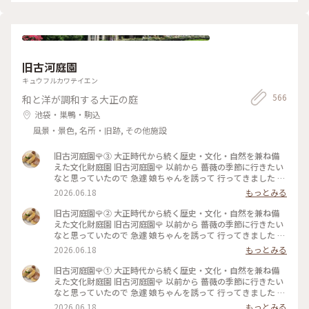
旧古河庭園
キュウフルカワテイエン
566
和と洋が調和する大正の庭
池袋・巣鴨・駒込
風景・景色, 名所・旧跡, その他施設
旧古河庭園🌹③ 大正時代から続く歴史・文化・自然を兼ね備
えた文化財庭園⁡ 旧古河庭園🌹 以前から 薔薇の季節に行きたい
なと思っていたので 急遽 娘ちゃんを誘って 行ってきました 先
日の花ファンタジアで また出遅れてしまい まだ薔薇に未練が
2026.06.18
もっとみる
あったので🥹 ⁡ やはり見頃は過ぎてしまっていましたが この広
さで 本当にたくさんの種類の薔薇が咲いていて 素敵な庭園で
旧古河庭園🌹② 大正時代から続く歴史・文化・自然を兼ね備
した✨️ ⁡ 次に行く時は 今回 時間がなくて寄れなかった 洋館の喫
えた文化財庭園⁡ 旧古河庭園🌹 以前から 薔薇の季節に行きたい
茶室で ゆっくりお茶をしたいです☕️🫖 ⁡ 2026.5.25 📸 ⁡ #旧古河
なと思っていたので 急遽 娘ちゃんを誘って 行ってきました 先
庭園 #薔薇 #ひみつの絶景
日の花ファンタジアで また出遅れてしまい まだ薔薇に未練が
2026.06.18
もっとみる
あったので🥹 ⁡ やはり見頃は過ぎてしまっていましたが この広
さで 本当にたくさんの種類の薔薇が咲いていて 素敵な庭園で
旧古河庭園🌹① 大正時代から続く歴史・文化・自然を兼ね備
した✨️ ⁡ 次に行く時は 今回 時間がなくて寄れなかった 洋館の喫
えた文化財庭園⁡ 旧古河庭園🌹 以前から 薔薇の季節に行きたい
茶室で ゆっくりお茶をしたいです☕️🫖 ⁡ 2026.5.25 📸 ⁡ #旧古河
なと思っていたので 急遽 娘ちゃんを誘って 行ってきました 先
庭園 #薔薇 #ひみつの絶景
日の花ファンタジアで また出遅れてしまい まだ薔薇に未練が
2026.06.18
もっとみる