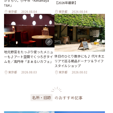
がずらり。小平市「Kimamaya
【2026年最新】
T&K」
東京都
2026.08.04
東京都
2026.08.04
地元野菜をたっぷり使ったメニュ
休日のひとり散歩にも♪ 代々木エ
ーも♪アート空間でくつろぎタイ
リアで巡る絶品ドーナツ＆ライフ
ムを／高円寺「まぁるいカフェ」
スタイルショップ
東京都
2026.08.03
東京都
2026.08.02
のおすすめ記事
名所・旧跡