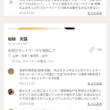
かアフロみたい？。。。 やっと出会えたブルーベリー🫐 想像
以上のたっぷりブルーベリーで小鉢の出番がなかなか来ない
何粒のブルーベリー使ってるんだろ ひみつのガールズパワー
2026.07.01
もっとみる
毎日お疲れ様様です！ 魔夏営業スタートなのでいっぱい通い
ますよー trevoの待ち時間で向かったのはDIXANS 抹茶ラテの
アートがキレイで外のグリーンを背景にいい感じで撮れました
珈琲 天国
コーヒーテンゴク
700
名物のホットケーキを堪能して
上野・浅草・御徒町・谷中
カフェ, スイーツ・お菓子, パン
浅草の喫茶店 珈琲 天国。 外はサクッ中はふんわりホットケー
キ🥞 コーヒーカップの底に“大吉”の文字が✨ #浅草 #喫茶店 #
コーヒー #ホットケーキ #天国
2021.11.18
もっとみる
前からずっと気になっていて、浅草神社⛩を参拝ささた帰りに
のぞいてみたら席が空いていたので迷わず入店‼️ お店はおひと
りで切り盛りされているようでしたがとても感じのいい方で、
ホットケーキ🥞は昔ながらの素朴なかんじがコーヒー☕️によく
2020.07.06
もっとみる
合って美味しかった😆💕