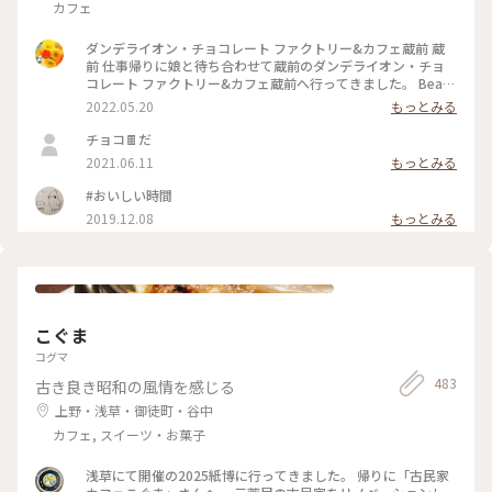
カフェ
ダンデライオン・チョコレート ファクトリー&カフェ蔵前 蔵
前 仕事帰りに娘と待ち合わせて蔵前のダンデライオン・チョ
コレート ファクトリー&カフェ蔵前へ行ってきました。 Bean
to Bar（ビーントゥバー）とは、カカオ豆からチョコレートバ
2022.05.20
もっとみる
ーになるまで一貫して製造を行うことだそうで（いまさら知り
ました💦）、レジ脇の硝子張りのお部屋にはカカオ豆がたくさ
チョコ🍫だ
んあり、右側には完成したチョコバーが綺麗に並んでいまし
2021.06.11
もっとみる
た。 今日は、蔵前店限定のほうじ茶で香りづけしたホットチ
ョコレートと一番人気のスモアをたべました。 （スモア→グ
#おいしい時間
ラハムクラッカーの上にチョコレートガナッシュとマシュマロ
2019.12.08
もっとみる
が乗っていて、注文を受けてから表面を焼き上げてくれます）
「濃いものどうし、失敗したかな💦」と思いましたが思いのほ
かあっさりとした甘さで美味しくいただきました。 ダンデラ
イオン、鎌倉、表参道にありましたがいつの間にやらなくなっ
て、東京にはいまはここだけになってしまったのですね。 土日
は混雑しているようですが、平日夕方は待つことなく入れまし
た。 また来ようと思います❤️ #春風さんぽ #Myことりっぷ #蔵
こぐま
前 #カフェ #まだまだ #行きたいカフェが #いっぱい
コグマ
483
古き良き昭和の風情を感じる
上野・浅草・御徒町・谷中
カフェ, スイーツ・お菓子
浅草にて開催の2025紙博に行ってきました。 帰りに「古民家