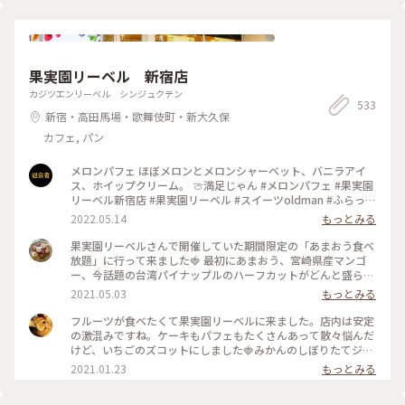
いしい！ またいただきたいと思います〜☆ #電車旅 #おにぎり
📷:2025.3.7 Fri. : #ランチ #おにぎり #おにぎりカフェ #美味 #
#おむすび #ランチ #カフェ #谷根千 #千駄木
具材豊富 #好きなおにぎりを選べます #千駄木 #谷中 #東京
#milkのミルキーな毎日
果実園リーベル 新宿店
カジツエンリーベル シンジュクテン
533
新宿・高田馬場・歌舞伎町・新大久保
カフェ, パン
メロンパフェ ほぼメロンとメロンシャーベット、バニラアイ
ス、ホイップクリーム。 🍈満足じゃん #メロンパフェ #果実園
リーベル新宿店 #果実園リーベル #スイーツoldman #ふらっと
クリス
2022.05.14
もっとみる
果実園リーベルさんで開催していた期間限定の「あまおう食べ
放題」に行って来ました🍓 最初にあまおう、宮崎県産マンゴ
ー、今話題の台湾パイナップルのハーフカットがどんと盛られ
たプレートが出てきて私も友達もびっくり。あまおうはもちろ
2021.05.03
もっとみる
んのこと、マンゴーとパイナップルも甘々に完熟していて美味
しかった〜！ あまおうプレート、パスタ、アイス、あまおう
フルーツが食べたくて果実園リーベルに来ました。店内は安定
とマンゴーのフルーツサンドは食べ放題です。フルーツサンド
の激混みですね。ケーキもパフェもたくさんあって散々悩んだ
の虜になってしまい、後半はひたすらフルーツサンドばかり食
けど、いちごのズコットにしました🍓みかんのしぼりたてジュ
べてました笑。お値段はそこそこしますが内容を考えるとかな
ースもおいしかった🍊 #果実園リーベル #いちご #ケーキ #新
2021.01.23
もっとみる
り満足度は高いです！ #果実園#果実園リーベル#あまおう#マ
宿
ンゴー#パイナップル#食べ放題#フルーツサンド