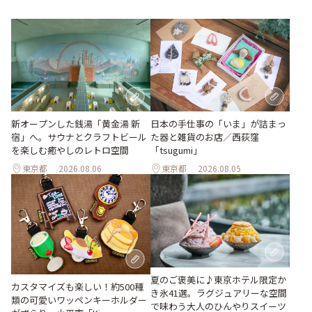
新オープンした銭湯「黄金湯 新
日本の手仕事の「いま」が詰まっ
宿」へ。サウナとクラフトビール
た器と雑貨のお店／西荻窪
を楽しむ癒やしのレトロ空間
「tsugumi」
東京都
2026.08.06
東京都
2026.08.05
夏のご褒美に♪東京ホテル限定か
カスタマイズも楽しい！約500種
き氷41選。ラグジュアリーな空間
類の可愛いワッペンキーホルダー
で味わう大人のひんやりスイーツ