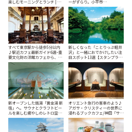
楽しむモーニングとランチ | こ
ーがずらり。小平市
とりっぷ
「Kimamaya T&K」 | ことりっ
ぷ
すべて東京駅から徒歩5分以内
新しくなった「ことりっぷ軽井
♪駅近カフェ最新ガイド6選~重
沢」と一緒におでかけしたい注
要文化財の洋館カフェから、改
目スポット13選【スタンプラリ
札すぐのレトロ喫茶まで~ | こと
ー開催中】 | ことりっぷ
りっぷ
新オープンした銭湯「黄金湯 新
オリエント急行の客車のよう♪
宿」へ。サウナとクラフトビー
アガサ・クリスティーの世界に
ルを楽しむ癒やしのレトロ空間
浸れるブックカフェ/神田「サロ
| ことりっぷ
ンクリスティ」 | ことりっぷ