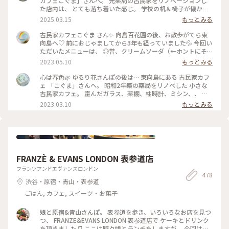
カフェこぐま」さんへ。 元薬局の古民家をリノベーションし
た店内は、 とても落ち着いた感じ。 学校の机＆椅子が懐かし
いかった！ 食事とスイーツで悩みましたが、 今回はランチ兼
2025.03.15
もっとみる
ディナーとして焼きオムライス。 卵の下にチーズが入ってい
て、美味しかったです。 次はスイーツをいただきたいな〜 #曳
古民家カフェこぐま さん✨ 向島百花園の後、お散歩がてら東
舟 #東向島 #古民家カフェ #スカイツリー
向島へ♡ 前におじゃましてから3年も経っていました💦 今回い
ただいたメニューは、 ◎昔、クリームソーダ（←ホントにそ
ういう名前） ◎焼きカレー ここに来ると頼みたくなるクリー
2023.05.10
もっとみる
ムソーダ（笑） （前回も投稿していた😂） そしてお初の焼き
カレー旨しです！🍛 * 相変わらずレトロ感溢れ、ダウンライト
心は春色🌿 ゆるり花さんぽの後は… 東向島にある 古民家カフ
が落ち着きます。 ポイントカードをもらったので、 また訪問
ェ 「こぐま」さんへ。 昭和2年築の薬局をリノベした 小さな
したいと思います🧸💕 #こぐま #古民家カフェ #レトロ #もと
古民家カフェ。 歪んだガラス、薬棚、柱時計、ミシン、、 古
薬局 #ランチ #スイーツ食べてないよ #私のことりっぷ旅 #レ
いものと、学校の机と椅子などなど… なんともノスタルジック
2023.03.10
もっとみる
トロな街 #ひとりカフェ部
な店内で あんみつ玉と ジャスミン茶、 ショコラと珈琲のタル
トと こぐまブレンドを。 コーヒーカップとポットには カフェ
のロゴ、こぐまの絵付け。。 ほっこりカフェ時間になりまし
た。 #心は春色#東向島#こぐま#古民家カフェ#東京カフェ#ゆ
るりカフェ時間#レトロな街 #Myことりっぷ #私のことりっぷ
旅
FRANZÈ & EVANS LONDON 表参道店
フランツアンドエヴァンスロンドン
478
渋谷・原宿・青山・表参道
ごはん, カフェ, スイーツ・お菓子
娘と原宿&青山さんぽ。 表参道を歩き、いろいろなお店を見つ
つ、 FRANZE&EVANS LONDON 表参道店で ケーキとドリンク
を頂きました♫ ここは時々娘とランチをしますが、 今回はケ