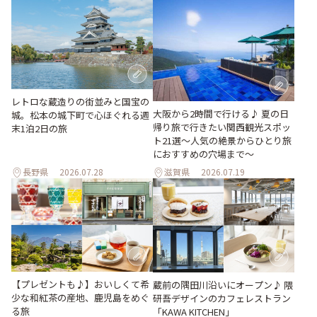
レトロな蔵造りの街並みと国宝の
大阪から2時間で行ける♪ 夏の日
城。松本の城下町で心ほぐれる週
帰り旅で行きたい関西観光スポッ
末1泊2日の旅
ト21選～人気の絶景からひとり旅
におすすめの穴場まで～
長野県
2026.07.28
滋賀県
2026.07.19
【プレゼントも♪】おいしくて希
蔵前の隅田川沿いにオープン♪ 隈
少な和紅茶の産地、鹿児島をめぐ
研吾デザインのカフェレストラン
る旅
「KAWA KITCHEN」