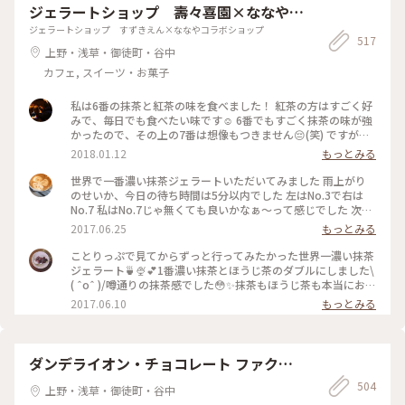
ジェラートショップ 壽々喜園×ななやコ
ラボショップ
ジェラートショップ すずきえん×ななやコラボショップ
517
上野・浅草・御徒町・谷中
カフェ, スイーツ・お菓子
私は6番の抹茶と紅茶の味を食べました！ 紅茶の方はすごく好
みで、毎日でも食べたい味です☺️ 6番でもすごく抹茶の味が強
かったので、その上の7番は想像もつきません😔(笑) ですが、
抹茶好きな人にはとってもオススメです👌🏻浅草観光がてらお店
2018.01.12
もっとみる
に立ち寄られてはどうでしょう👧🏻💗 #和スイーツ #ジェラー
ト #寿々喜園 #ななや
世界で一番濃い抹茶ジェラートいただいてみました 雨上がり
のせいか、今日の待ち時間は5分以内でした 左はNo.3で右は
No.7 私はNo.7じゃ無くても良いかなぁ〜って感じでした 次回
はNo.4かNo.5を試してみたいなぁ〜
2017.06.25
もっとみる
ことりっぷで見てからずっと行ってみたかった世界一濃い抹茶
ジェラート🍵🍨💕1番濃い抹茶とほうじ茶のダブルにしました\
( ˆoˆ )/噂通りの抹茶感でした😳✨抹茶もほうじ茶も本当にお茶
そのもののジェラートで美味しかったです😌💓土曜のお昼過ぎ
2017.06.10
もっとみる
で、行列ができていました💦でも行く価値ありです♪ #壽々喜
園#ななや#浅草#ジェラート#世界一#濃い#抹茶#ほうじ茶#行
列#甘党
ダンデライオン・チョコレート ファクト
リー&カフェ蔵前
504
上野・浅草・御徒町・谷中