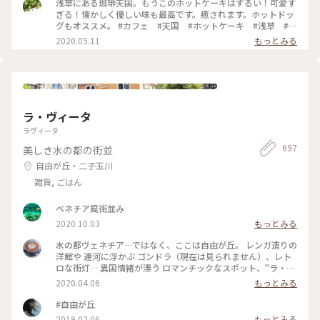
浅草にある珈琲天国。もうこのホットケーキはずるい！可愛す
ぎる！懐かしく優しい味も最高です。癒されます。ホットドッ
グもオススメ。 #カフェ #天国 #ホットケーキ #浅草 #東
京
2020.05.11
もっとみる
ラ・ヴィータ
ラヴィータ
697
美しき水の都の街並
自由が丘・二子玉川
雑貨, ごはん
ベネチア風街並み
2020.10.03
もっとみる
水の都ヴェネチア…ではなく、ここは自由が丘。 レンガ造りの
洋館や 運河に浮かぶ ゴンドラ（現在は見られません）、レト
ロな街灯… 異国情緒が漂う ロマンチックなスポット、"ラ・ヴ
ィータ" 夕暮れ時は、ライトアップがきれい☺️♡ 写真を撮るの
2020.04.06
もっとみる
が楽しみな スポットでもあります。 近場ながら、今回 初めて
スマホでパシャリ😆 以前は、お気に入りの テニスショップが
#自由が丘
ありましたが、店舗は 何代か変わり…今は、革製品のお店や
2019.02.06
もっとみる