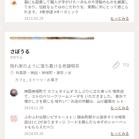
器にも配慮して職人が手がけた一点ものや漆製のものを厳選し
ており、伝統ならではのこだわりを、実際に手にとって感じら
れます。 #表参道 #オーガニック
2015.05.29
もっとみる
さぼうる
サボウル
772
隠れ家のように落ち着ける老舗喫茶
秋葉原・神田・神保町・御茶ノ水
カフェ, スイーツ・お菓子
神田神保町で カフェタイム🍹 久しぶりに立ち寄った 喫茶店
で、ストロベリークリームソーダを いただきました。 素朴で
懐かしさを感じる 味わい♡ お店の外観は、山小屋風の レトロ
な佇まい、 ダイヤル式の 赤電話も 懐かしい♡ (この赤電話、
2024.11.28
もっとみる
今でも現役らしいのですが、確かなところは不明です) 店内
も、小スペースながら 落ち着いた雰囲気、一人でまったりす
ふわふわ分厚いピザトースト🍞 錦糸町駅から徒歩すぐの喫茶
るのには、心地よい場所です。 開業したのは、約70年前なの
店は1と2があります🚶🏻 フードを頼んだらゆずのシャーベッ
だそう。 創業当時から 受け継がれた 数々のメニューは、今も
トももらえた🫶🏻
健在、今回 いただいた クリームソーダも、その中のひとつで
2024.09.20
もっとみる
す。 最近、あちらこちらで 目にするようになった カラフルな