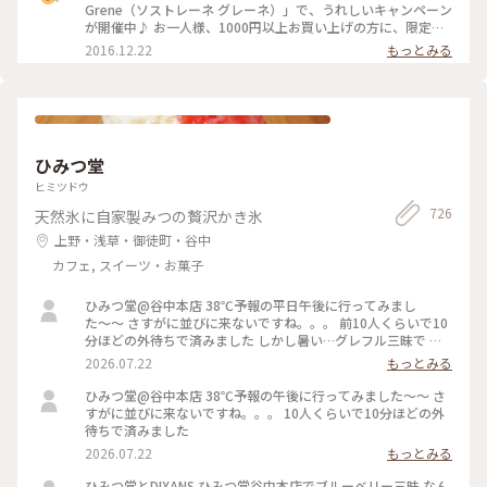
きな演出がきっとできますよ。 #ソストレーネグレーネ #表参
Grene（ソストレーネ グレーネ）」で、うれしいキャンペーン
道 #ラッピング #バレンタイン
が開催中♪ お一人様、1000円以上お買い上げの方に、限定コ
ットンバッグをプレゼント。 チャーミングなアンナとクララ
2016.12.22
もっとみる
のロゴがデザインされたかわいいバッグ。 数に限りがあるそう
なので、気になる方はお早めに足を運んでみてくださいね。 #
ソストレーネグレーネ #表参道 #北欧雑貨
ひみつ堂
ヒミツドウ
726
天然氷に自家製みつの贅沢かき氷
上野・浅草・御徒町・谷中
カフェ, スイーツ・お菓子
ひみつ堂@谷中本店 38℃予報の平日午後に行ってみまし
た〜〜 さすがに並びに来ないですね。。。 前10人くらいで10
分ほどの外待ちで済みました しかし暑い…グレフル三昧で 果
肉たくさん載って甘いと苦いがちょうどいい！ よーぐると蜜
2026.07.22
もっとみる
がいらないくらいしっかり柑橘の味🍋 溶けても生ジュースみ
たいで最後まで美味しかった 夜の部で桃メニューが出る日で
ひみつ堂@谷中本店 38℃予報の午後に行ってみました〜〜 さ
迷ったけどさすがに２時間待てない、、、 それに17時からけ
すがに並びに来ないですね。。。 10人くらいで10分ほどの外
っこう並ぶのよね。。日没前でまだ暑いし！ 以外と日中は穴
待ちで済みました
場なのかもです。
2026.07.22
もっとみる
ひみつ堂とDIXANS ひみつ堂谷中本店でブルーベリー三昧 なん