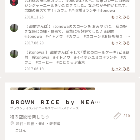
合羽橋の隠れ家カフェ、itonowaさんへ。玄米カレーと自家製
ジンジャーエールをいただきました。なかなか予約がとれず、
念願の来店です！#カフェ #合羽橋 #ランチ #itonowa
2018.11.26
もっとみる
【 蔵前さんぽ 】 itonowaのスコーンを おみやげに。 私の好
きな感じの味・食感で、家族にも好評でした♪ #蔵前
#itonowa #イトノワ #カフェ #スコーン #お持ち帰り #
おみやげ
2017.06.20
もっとみる
【 itonowa 】 蔵前さんぽ そして｢季節のロールケーキ｣🍒 #蔵
前 #itonowa #イトノワ #イイホシユミコ #ランチ #カ
フェ #コーヒー #ことりっぷ東京
2017.06.19
もっとみる
ＢＲＯＷＮ ＲＩＣＥ ｂｙ ＮＥＡ
Ｌ’Ｓ ＹＡＲＤ ＲＥＭＥＤＩＥＳ
ブラウンライスバイニールズヤードレメディーズ
810
和の空間を楽しもう
渋谷・原宿・青山・表参道
ごはん