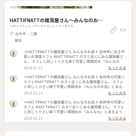
HATTIFNATTの雑貨屋さん〜みんなのお
店〜
ハティフナットノザッカヤサンミンナノオミセ
523
吉祥寺・三鷹
雑貨
＊HATTIFNATTの雑貨屋さん みんなのお店＊ 吉祥寺にある可
愛いお洒落カフェ #HATTIFNATT のすぐ近くにある雑貨屋さ
ん。 カフェと同じく小さな扉で可愛い雰囲気❁ 『みんなのお
店』とあるように いろんな作家さんたちによるお店⑅︎◡̈︎* 思いの
2018.01.13
もっとみる
詰まったオリジナル雑貨は 可愛い小物から大人アクセサリー
まで… すごいな〜可愛いな〜とワクワク。 店内は狭いので荷
＊HATTIFNATTの雑貨屋さん みんなのお店＊ 吉祥寺の可愛い
物が多いと大変ですが ほっこり癒される空間でした♪ #吉祥寺
カフェ#HATTIFNATT のすぐ近くにある雑貨屋さん。 カフェ
#雑貨#可愛い#癒し#ほっこり #カラフル#プレゼント#ことり
と同じく小さい扉で可愛い雰囲気❁ 『みんなのお店』とあるよ
っぷ東京
うに 沢山の作家さんたちのお店です⑅︎◡̈︎* それぞれの思いが詰ま
2018.01.13
もっとみる
った雑貨たち。 可愛らしい小物から 大人っぽいアクセサリー
まで様々。 店内は狭いので荷物が多いと大変ですが ほっこり
＊HATTIFNATTの雑貨屋さん みんなのお店＊ 吉祥寺の可愛い
癒される空間でした♪ #吉祥寺#雑貨#可愛い#癒し#ほっこり #
カフェ #HATTIFNATT のすぐ近くにある雑貨屋さん。 カフェ
カラフル#プレゼント#ことりっぷ東京
と同じく小さい扉で可愛い雰囲気❁ 『みんなの』とあるように
沢山の作家さんたちのお店です⑅︎◡̈︎* それぞれの思いが詰まった
2018.01.13
もっとみる
雑貨たち。 可愛らしい小物から 大人っぽいアクセサリーまで
様々。 店内は狭いので荷物が多いと大変ですが ほっこり癒さ
れる空間でした♪ #吉祥寺#雑貨#可愛い#癒し#ほっこり #カラ
フル#プレゼント#ことりっぷ東京