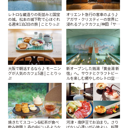
レトロな蔵造りの街並みと国宝
オリエント急行の客車のよう♪
の城。松本の城下町で心ほぐれ
アガサ・クリスティーの世界に
る週末1泊2日の旅 | ことりっぷ
浸れるブックカフェ/神田「サロ
ンクリスティ」 | ことりっぷ
大阪で朝活するなら♪ モーニン
新オープンした銭湯「黄金湯 新
グが人気のカフェ5選 | ことりっ
宿」へ。サウナとクラフトビー
ぷ
ルを楽しむ癒やしのレトロ空間
| ことりっぷ
焼きたてスコーン&紅茶が食べ
河津・南伊豆でお泊まり。さり
飲み放題♪ 森の中にいるような
げない心遣いが心地よい、料理