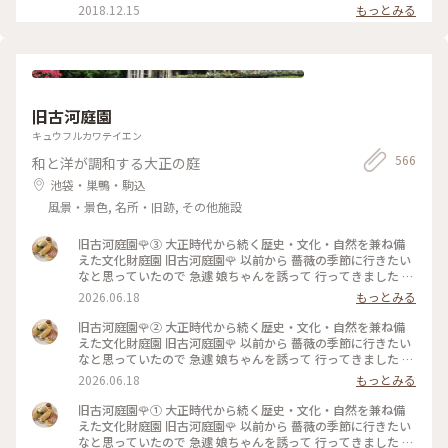
います。 アニメやマンガとのコラボも結構しているみたいです
ェ ＃ヒーローアカデミア
2018.12.15
もっとみる
ね #カフェ #東京 #都内 #文房具カフェ #アニメコラボ
旧古河庭園
キュウフルカワテイエン
566
和と洋が調和する大正の庭
池袋・巣鴨・駒込
風景・景色, 名所・旧跡, その他施設
旧古河庭園🌹③ 大正時代から続く歴史・文化・自然を兼ね備
えた文化財庭園⁡ 旧古河庭園🌹 以前から 薔薇の季節に行きたい
なと思っていたので 急遽 娘ちゃんを誘って 行ってきました 先
日の花ファンタジアで また出遅れてしまい まだ薔薇に未練が
2026.06.18
もっとみる
あったので🥹 ⁡ やはり見頃は過ぎてしまっていましたが この広
さで 本当にたくさんの種類の薔薇が咲いていて 素敵な庭園で
旧古河庭園🌹② 大正時代から続く歴史・文化・自然を兼ね備
した✨️ ⁡ 次に行く時は 今回 時間がなくて寄れなかった 洋館の喫
えた文化財庭園⁡ 旧古河庭園🌹 以前から 薔薇の季節に行きたい
茶室で ゆっくりお茶をしたいです☕️🫖 ⁡ 2026.5.25 📸 ⁡ #旧古河
なと思っていたので 急遽 娘ちゃんを誘って 行ってきました 先
庭園 #薔薇 #ひみつの絶景
日の花ファンタジアで また出遅れてしまい まだ薔薇に未練が
2026.06.18
もっとみる
あったので🥹 ⁡ やはり見頃は過ぎてしまっていましたが この広
さで 本当にたくさんの種類の薔薇が咲いていて 素敵な庭園で
旧古河庭園🌹① 大正時代から続く歴史・文化・自然を兼ね備
した✨️ ⁡ 次に行く時は 今回 時間がなくて寄れなかった 洋館の喫
えた文化財庭園⁡ 旧古河庭園🌹 以前から 薔薇の季節に行きたい
茶室で ゆっくりお茶をしたいです☕️🫖 ⁡ 2026.5.25 📸 ⁡ #旧古河
なと思っていたので 急遽 娘ちゃんを誘って 行ってきました 先