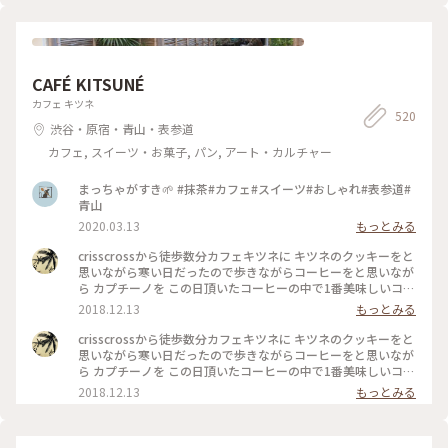
ンゴー#パイナップル#食べ放題#フルーツサンド
CAFÉ KITSUNÉ
カフェ キツネ
520
渋谷・原宿・青山・表参道
カフェ, スイーツ・お菓子, パン, アート・カルチャー
まっちゃがすき🌱 #抹茶#カフェ#スイーツ#おしゃれ#表参道#
青山
2020.03.13
もっとみる
crisscrossから徒歩数分カフェキツネに キツネのクッキーをと
思いながら寒い日だったので歩きながらコーヒーをと思いなが
ら カプチーノを この日頂いたコーヒーの中で1番美味しいコー
ヒーでした 店内も清潔感 綺麗な空間 #わたしの街#カフェ巡り
2018.12.13
もっとみる
crisscrossから徒歩数分カフェキツネに キツネのクッキーをと
思いながら寒い日だったので歩きながらコーヒーをと思いなが
ら カプチーノを この日頂いたコーヒーの中で1番美味しいコー
ヒーでした 店内も清潔感 綺麗な空間 #わたしの街#カフェ巡り
2018.12.13
もっとみる