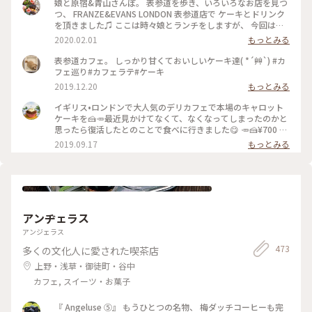
娘と原宿&青山さんぽ。 表参道を歩き、いろいろなお店を見つ
つ、 FRANZE&EVANS LONDON 表参道店で ケーキとドリンク
を頂きました♫ ここは時々娘とランチをしますが、 今回はケ
ーキを、私はビーツのカフェラテと一緒に♡ どのケーキもと
2020.02.01
もっとみる
ってもかわいくて 美味しそうで迷いました。 私は今回パンプ
ディングのケーキで、 あたたかくて美味しかったです(o^^o)
表参道カフェ。 しっかり甘くておいしいケーキ達( *´艸`) #カ
居心地が良くホッとひと息。 パンプディングとカフェラテで
フェ巡り#カフェラテ#ケーキ
ゆっくりあたたまりました(^-^) #franzeandevanslondon #表
2019.12.20
もっとみる
参道 #神宮前 #東京 #冬のおでかけ #わたしの街 #ケーキ #カフ
ェラテ #ビーツ #ラテアート #カフェ #青山
イギリス•ロンドンで大人気のデリカフェで本場のキャロット
ケーキを🍰🥕最近見かけてなくて、なくなってしまったのかと
思ったら復活したとのことで食べに行きました😋 🥕🍰¥700 #
フランツアンドエヴァンス #キャロットケーキ #表参道
2019.09.17
もっとみる
アンヂェラス
アンジェラス
473
多くの文化人に愛された喫茶店
上野・浅草・御徒町・谷中
カフェ, スイーツ・お菓子
『 Angeluse ⑤』 もうひとつの名物、 梅ダッチコーヒーも完