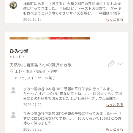
クリームソーダは、こちらのお店から 始まったのだとか。 何
神保町にある「さぼうる」 今年２回目の来訪 前回と同じお友
とも、歴史を感じさせてくれます。 コーヒーをいただくつもり
達と行ってきました。 今回はピザトーストお目当て。 ケーキ
でしたが、この日は 気温が高く、冷たい飲み物で 季節外れの
も食べようという事で小さいサイズを頼む。 今回は半地下
クールダウン💦 これで、クリームソーダは、飲み納めかなぁ…
の席に通されて。 場所も駅前、老舗有名店だけあって、平日な
2022.12.15
もっとみる
なんて思いながら、ゆっくりと味わって いただきました。 #カ
のに ひっきりなしに来客が。混雑してました。 お口なおしに
フェ #スイーツ #クリームソーダ #喫茶店メニュー #レトロ #ク
柚子シャーベット美味しかった。 ケーキは食べずに二軒目に
ラシカルな街 #神田 #神保町 #さぼうる #喫茶店 #東京 #秋の彩
いきました。 #Myことりっぷ #神保町 #さぼうる #カフェ
り
ひみつ堂
ヒミツドウ
726
天然氷に自家製みつの贅沢かき氷
上野・浅草・御徒町・谷中
カフェ, スイーツ・お菓子
ひみつ堂@谷中本店 38℃予報の平日午後に行ってみまし
た〜〜 さすがに並びに来ないですね。。。 前10人くらいで10
分ほどの外待ちで済みました しかし暑い…グレフル三昧で 果
肉たくさん載って甘いと苦いがちょうどいい！ よーぐると蜜
2026.07.22
もっとみる
がいらないくらいしっかり柑橘の味🍋 溶けても生ジュースみ
たいで最後まで美味しかった 夜の部で桃メニューが出る日で
ひみつ堂@谷中本店 38℃予報の午後に行ってみました〜〜 さ
迷ったけどさすがに２時間待てない、、、 それに17時からけ
すがに並びに来ないですね。。。 10人くらいで10分ほどの外
っこう並ぶのよね。。日没前でまだ暑いし！ 以外と日中は穴
待ちで済みました
場なのかもです。
2026.07.22
もっとみる