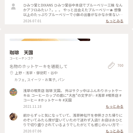
ひみつ堂とDIXANS ひみつ堂谷中本店でブルーベリー三昧 なん
かアフロみたい？。。。 やっと出会えたブルーベリー🫐 想像
以上のたっぷりブルーベリーで小鉢の出番がなかなか来ない
何粒のブルーベリー使ってるんだろ ひみつのガールズパワー
2026.07.01
もっとみる
毎日お疲れ様様です！ 魔夏営業スタートなのでいっぱい通い
ますよー trevoの待ち時間で向かったのはDIXANS 抹茶ラテの
アートがキレイで外のグリーンを背景にいい感じで撮れました
珈琲 天国
コーヒーテンゴク
700
名物のホットケーキを堪能して
上野・浅草・御徒町・谷中
カフェ, スイーツ・お菓子, パン
浅草の喫茶店 珈琲 天国。 外はサクッ中はふんわりホットケー
キ🥞 コーヒーカップの底に“大吉”の文字が✨ #浅草 #喫茶店 #
コーヒー #ホットケーキ #天国
2021.11.18
もっとみる
前からずっと気になっていて、浅草神社⛩を参拝ささた帰りに
のぞいてみたら席が空いていたので迷わず入店‼️ お店はおひと
りで切り盛りされているようでしたがとても感じのいい方で、
ホットケーキ🥞は昔ながらの素朴なかんじがコーヒー☕️によく
2020.07.06
もっとみる