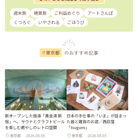
週末旅
絶景旅
ご利益めぐり
アートさんぽ
くつろぐ
いやされる
ごほうび
のおすすめ記事
東京都
新オープンした銭湯「黄金湯 新
日本の手仕事の「いま」が詰まっ
宿」へ。サウナとクラフトビール
た器と雑貨のお店／西荻窪
を楽しむ癒やしのレトロ空間
「tsugumi」
東京都
2026.08.06
東京都
2026.08.05