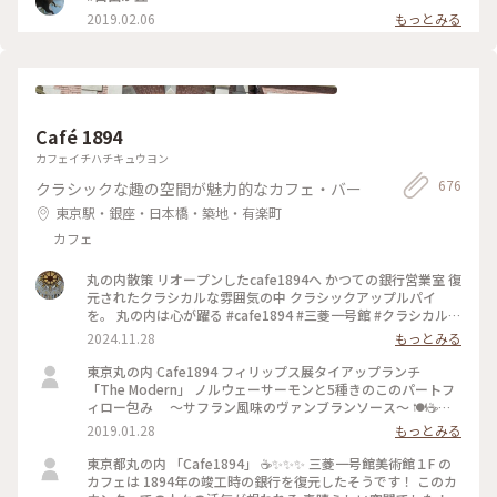
ありましたが、店舗は 何代か変わり…今は、革製品のお店や
2019.02.06
もっとみる
インテリア雑貨のお店などが 入っています。 #わたしの散歩道
#メルヘン #春の訪れ #ラヴィータ #ヴェネチアの街並み #商業
施設 #写真映えスポット #自由が丘 #わたしの街 #ことりっぷ
東京
Café 1894
カフェイチハチキュウヨン
676
クラシックな趣の空間が魅力的なカフェ・バー
東京駅・銀座・日本橋・築地・有楽町
カフェ
丸の内散策 リオープンしたcafe1894へ かつての銀行営業室 復
元されたクラシカルな雰囲気の中 クラシックアップルパイ
を。 丸の内は心が躍る #cafe1894 #三菱一号館 #クラシカルな
街 #丸の内
2024.11.28
もっとみる
東京丸の内 Cafe1894 フィリップス展タイアップランチ
「The Modern」 ノルウェーサーモンと5種きのこのパートフ
ィロー包み ～サフラン風味のヴァンブランソース～ 🍽☕️
✨✨✨ モダンな盛り付け🌾 パイがサクサク 美味しく頂きまし
2019.01.28
もっとみる
た！ #東京 #ランチ #お出かけ #丸の内 #三菱一号館美術館
#Cafe1894 #フィリップス・コレクション #タイアップメニュ
東京都丸の内 「Cafe1894」 ☕️✨✨✨ 三菱一号館美術館１F の
ー #冬のごちそう
カフェは 1894年の竣工時の銀行を復元したそうです！ このカ