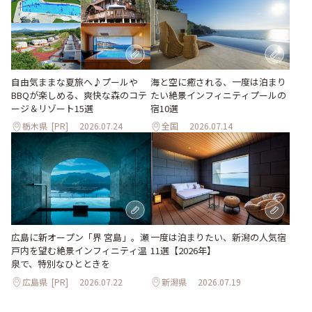
自由気ままな夏旅へ♪プールや
海と空に癒される、一度は泊まり
BBQが楽しめる、爽快な森のコテ
たい絶景インフィニティプールの
ージ＆リゾート15選
宿10選
栃木県
[PR]
2026.07.24
全国
2026.07.14
一度は泊まりたい、新潟の人気宿
広島に新オープン「界 宮島」。瀬
11選【2026年】
戸内を望む絶景インフィニティ温
泉で、特別なひとときを
広島県
[PR]
2026.07.22
新潟県
2026.07.19