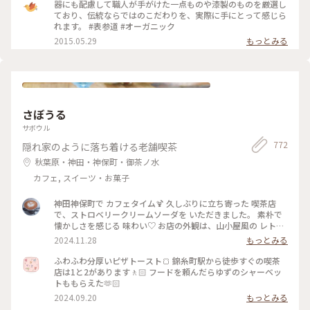
器にも配慮して職人が手がけた一点ものや漆製のものを厳選し
ており、伝統ならではのこだわりを、実際に手にとって感じら
れます。 #表参道 #オーガニック
2015.05.29
もっとみる
さぼうる
サボウル
772
隠れ家のように落ち着ける老舗喫茶
秋葉原・神田・神保町・御茶ノ水
カフェ, スイーツ・お菓子
神田神保町で カフェタイム🍹 久しぶりに立ち寄った 喫茶店
で、ストロベリークリームソーダを いただきました。 素朴で
懐かしさを感じる 味わい♡ お店の外観は、山小屋風の レトロ
な佇まい、 ダイヤル式の 赤電話も 懐かしい♡ (この赤電話、
2024.11.28
もっとみる
今でも現役らしいのですが、確かなところは不明です) 店内
も、小スペースながら 落ち着いた雰囲気、一人でまったりす
ふわふわ分厚いピザトースト🍞 錦糸町駅から徒歩すぐの喫茶
るのには、心地よい場所です。 開業したのは、約70年前なの
店は1と2があります🚶🏻 フードを頼んだらゆずのシャーベッ
だそう。 創業当時から 受け継がれた 数々のメニューは、今も
トももらえた🫶🏻
健在、今回 いただいた クリームソーダも、その中のひとつで
2024.09.20
もっとみる
す。 最近、あちらこちらで 目にするようになった カラフルな