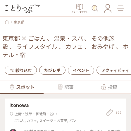
ガイド・マガジン
東京都
東京都
×
ごはん
、
温泉・スパ
、
その他施
設
、
ライフスタイル
、
カフェ
、
おみやげ
、
ホ
テル・宿
絞り込む
たびレポ
イベント
アクティビティ
スポット
記事
投稿
itonowa
866
上野・浅草・御徒町・谷中
ごはん, カフェ, スイーツ・お菓子, パン