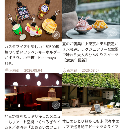
夏のご褒美に♪東京ホテル限定か
カスタマイズも楽しい！約500種
き氷41選。ラグジュアリーな空間
類の可愛いワッペンキーホルダー
で味わう大人のひんやりスイーツ
がずらり。小平市「Kimamaya
【2026年最新】
T&K」
東京都
2026.08.04
東京都
2026.08.04
地元野菜をたっぷり使ったメニュ
休日のひとり散歩にも♪ 代々木エ
ーも♪アート空間でくつろぎタイ
リアで巡る絶品ドーナツ＆ライフ
ムを／高円寺「まぁるいカフェ」