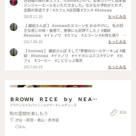
合羽橋の隠れ家カフェ、itonowaさんへ。玄米カレーと自家製
ジンジャーエールをいただきました。なかなか予約がとれず、
念願の来店です！#カフェ #合羽橋 #ランチ #itonowa
2018.11.26
もっとみる
【 蔵前さんぽ 】 itonowaのスコーンを おみやげに。 私の好
きな感じの味・食感で、家族にも好評でした♪ #蔵前
#itonowa #イトノワ #カフェ #スコーン #お持ち帰り #
おみやげ
2017.06.20
もっとみる
【 itonowa 】 蔵前さんぽ そして｢季節のロールケーキ｣🍒 #蔵
前 #itonowa #イトノワ #イイホシユミコ #ランチ #カ
フェ #コーヒー #ことりっぷ東京
2017.06.19
もっとみる
ＢＲＯＷＮ ＲＩＣＥ ｂｙ ＮＥＡ
Ｌ’Ｓ ＹＡＲＤ ＲＥＭＥＤＩＥＳ
ブラウンライスバイニールズヤードレメディーズ
810
和の空間を楽しもう
渋谷・原宿・青山・表参道
ごはん