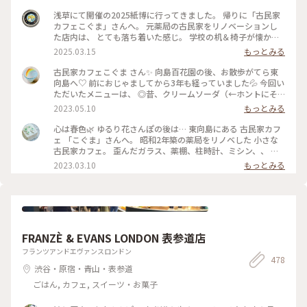
浅草にて開催の2025紙博に行ってきました。 帰りに「古民家
カフェこぐま」さんへ。 元薬局の古民家をリノベーションし
た店内は、 とても落ち着いた感じ。 学校の机＆椅子が懐かし
いかった！ 食事とスイーツで悩みましたが、 今回はランチ兼
2025.03.15
もっとみる
ディナーとして焼きオムライス。 卵の下にチーズが入ってい
て、美味しかったです。 次はスイーツをいただきたいな〜 #曳
古民家カフェこぐま さん✨ 向島百花園の後、お散歩がてら東
舟 #東向島 #古民家カフェ #スカイツリー
向島へ♡ 前におじゃましてから3年も経っていました💦 今回い
ただいたメニューは、 ◎昔、クリームソーダ（←ホントにそ
ういう名前） ◎焼きカレー ここに来ると頼みたくなるクリー
2023.05.10
もっとみる
ムソーダ（笑） （前回も投稿していた😂） そしてお初の焼き
カレー旨しです！🍛 * 相変わらずレトロ感溢れ、ダウンライト
心は春色🌿 ゆるり花さんぽの後は… 東向島にある 古民家カフ
が落ち着きます。 ポイントカードをもらったので、 また訪問
ェ 「こぐま」さんへ。 昭和2年築の薬局をリノベした 小さな
したいと思います🧸💕 #こぐま #古民家カフェ #レトロ #もと
古民家カフェ。 歪んだガラス、薬棚、柱時計、ミシン、、 古
薬局 #ランチ #スイーツ食べてないよ #私のことりっぷ旅 #レ
いものと、学校の机と椅子などなど… なんともノスタルジック
2023.03.10
もっとみる
トロな街 #ひとりカフェ部
な店内で あんみつ玉と ジャスミン茶、 ショコラと珈琲のタル
トと こぐまブレンドを。 コーヒーカップとポットには カフェ
のロゴ、こぐまの絵付け。。 ほっこりカフェ時間になりまし
た。 #心は春色#東向島#こぐま#古民家カフェ#東京カフェ#ゆ
るりカフェ時間#レトロな街 #Myことりっぷ #私のことりっぷ
旅
FRANZÈ & EVANS LONDON 表参道店
フランツアンドエヴァンスロンドン
478
渋谷・原宿・青山・表参道
ごはん, カフェ, スイーツ・お菓子