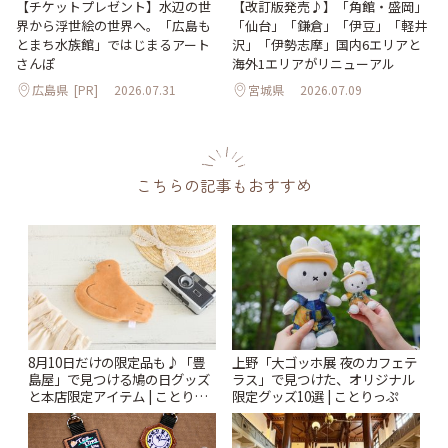
【改訂版発売♪】「角館・盛岡」
【チケットプレゼント】水辺の世
「仙台」「鎌倉」「伊豆」「軽井
界から浮世絵の世界へ。「広島も
沢」「伊勢志摩」国内6エリアと
とまち水族館」ではじまるアート
海外1エリアがリニューアル
さんぽ
広島県
[PR]
2026.07.31
宮城県
2026.07.09
こちらの記事もおすすめ
8月10日だけの限定品も♪「豊
上野「大ゴッホ展 夜のカフェテ
島屋」で見つける鳩の日グッズ
ラス」で見つけた、オリジナル
と本店限定アイテム | ことりっ
限定グッズ10選 | ことりっぷ
ぷ