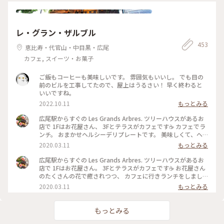
レ・グラン・ザルブル
453
恵比寿・代官山・中目黒・広尾
カフェ, スイーツ・お菓子
ご飯もコーヒーも美味しいです。 雰囲気もいいし。 でも目の
前のビルを工事してたので、屋上はうるさい！ 早く終わると
いいですね。
2022.10.11
もっとみる
広尾駅からすぐの Les Grands Arbres. ツリーハウスがあるお
店で 1Fはお花屋さん、 3Fとテラスがカフェです☕️ カフェでラ
ンチ。 おまかせヘルシーデリプレートです。 美味しくて、ヘ
ルシー（*'∀'人）*+ 野菜がたっぷりとれます。 スープとパン
2020.03.11
もっとみる
付きです🥪 #レグランザンブル #lesgrandsarbres #広尾 #東京
#わたしの街 #カフェ #花屋 #南麻布
広尾駅からすぐの Les Grands Arbres. ツリーハウスがあるお
店で 1Fはお花屋さん。 3Fとテラスがカフェです☕️ お花屋さん
のたくさんの花で癒されつつ、 カフェに行きランチをしまし
た☺️ #レグランザンブル #lesgrandsarbres #ツリーハウス #メ
2020.03.11
もっとみる
ルヘン #わたしの街 #東京 #広尾 #花屋 #カフェ
もっとみる