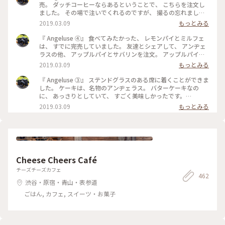
売。 ダッチコーヒーならあるということで、 こちらを注文し
ました。 その場で注いでくれるのですが、 撮るの忘れました
😅 美味しくいただきました。 最初で最後の訪問になりました
2019.03.09
もっとみる
が、 本当に行くことが出来てよかったです。 #angeluse#アン
ヂェラス#浅草カフェ#ダッチコーヒー
『 Angeluse ④』 食べてみたかった、 レモンパイとミルフェ
は、 すでに完売していました。 友達とシェアして、 アンヂェ
ラスの他、 アップルパイとサバリンを注文。 アップルパイ
は、みっちり。 サバリンは、しみしみでした。 #angeluse#ア
2019.03.09
もっとみる
ンヂェラス#浅草カフェ#ケーキ#アップルパイ#サバリン
『 Angeluse ③』 ステンドグラスのある席に着くことができま
した。 ケーキは、名物のアンヂェラス。 バターケーキなの
に、 あっさりとしていて、 すごく美味しかったです。
#angeluse#アンヂェラス#浅草カフェ#ケーキ#おやつ
2019.03.09
もっとみる
Cheese Cheers Café
チーズチーズカフェ
462
渋谷・原宿・青山・表参道
ごはん, カフェ, スイーツ・お菓子