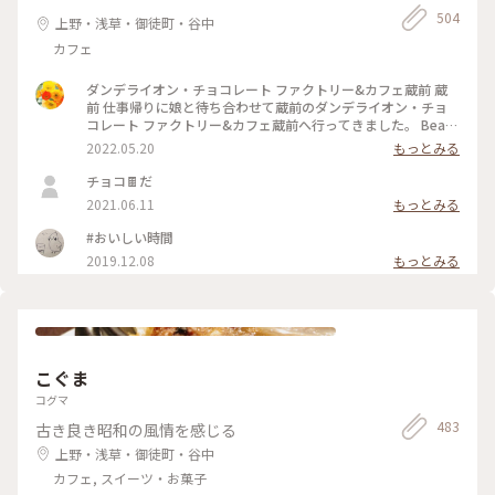
リー&カフェ蔵前
504
上野・浅草・御徒町・谷中
カフェ
ダンデライオン・チョコレート ファクトリー&カフェ蔵前 蔵
前 仕事帰りに娘と待ち合わせて蔵前のダンデライオン・チョ
コレート ファクトリー&カフェ蔵前へ行ってきました。 Bean
to Bar（ビーントゥバー）とは、カカオ豆からチョコレートバ
2022.05.20
もっとみる
ーになるまで一貫して製造を行うことだそうで（いまさら知り
ました💦）、レジ脇の硝子張りのお部屋にはカカオ豆がたくさ
チョコ🍫だ
んあり、右側には完成したチョコバーが綺麗に並んでいまし
2021.06.11
もっとみる
た。 今日は、蔵前店限定のほうじ茶で香りづけしたホットチ
ョコレートと一番人気のスモアをたべました。 （スモア→グ
#おいしい時間
ラハムクラッカーの上にチョコレートガナッシュとマシュマロ
2019.12.08
もっとみる
が乗っていて、注文を受けてから表面を焼き上げてくれます）
「濃いものどうし、失敗したかな💦」と思いましたが思いのほ
かあっさりとした甘さで美味しくいただきました。 ダンデラ
イオン、鎌倉、表参道にありましたがいつの間にやらなくなっ
て、東京にはいまはここだけになってしまったのですね。 土日
は混雑しているようですが、平日夕方は待つことなく入れまし
た。 また来ようと思います❤️ #春風さんぽ #Myことりっぷ #蔵
こぐま
前 #カフェ #まだまだ #行きたいカフェが #いっぱい
コグマ
483
古き良き昭和の風情を感じる
上野・浅草・御徒町・谷中
カフェ, スイーツ・お菓子