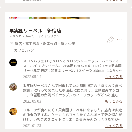
いて20分くらい待って座れました。 外国人の方が多かった
深いおいしさ☆☆☆ やっぱり おにぎり屋さんのおにぎりはお
な〜という印象です💡 おにぎり🍙海外でも人気なのかな〜 :
いしい！ またいただきたいと思います〜☆ #電車旅 #おにぎり
📷:2025.3.7 Fri. : #ランチ #おにぎり #おにぎりカフェ #美味 #
#おむすび #ランチ #カフェ #谷根千 #千駄木
具材豊富 #好きなおにぎりを選べます #千駄木 #谷中 #東京
#milkのミルキーな毎日
果実園リーベル 新宿店
カジツエンリーベル シンジュクテン
533
新宿・高田馬場・歌舞伎町・新大久保
カフェ, パン
メロンパフェ ほぼメロンとメロンシャーベット、バニラアイ
ス、ホイップクリーム。 🍈満足じゃん #メロンパフェ #果実園
リーベル新宿店 #果実園リーベル #スイーツoldman #ふらっと
クリス
2022.05.14
もっとみる
果実園リーベルさんで開催していた期間限定の「あまおう食べ
放題」に行って来ました🍓 最初にあまおう、宮崎県産マンゴ
ー、今話題の台湾パイナップルのハーフカットがどんと盛られ
たプレートが出てきて私も友達もびっくり。あまおうはもちろ
2021.05.03
もっとみる
んのこと、マンゴーとパイナップルも甘々に完熟していて美味
しかった〜！ あまおうプレート、パスタ、アイス、あまおう
フルーツが食べたくて果実園リーベルに来ました。店内は安定
とマンゴーのフルーツサンドは食べ放題です。フルーツサンド
の激混みですね。ケーキもパフェもたくさんあって散々悩んだ
の虜になってしまい、後半はひたすらフルーツサンドばかり食
けど、いちごのズコットにしました🍓みかんのしぼりたてジュ
べてました笑。お値段はそこそこしますが内容を考えるとかな
ースもおいしかった🍊 #果実園リーベル #いちご #ケーキ #新
2021.01.23
もっとみる
り満足度は高いです！ #果実園#果実園リーベル#あまおう#マ
宿