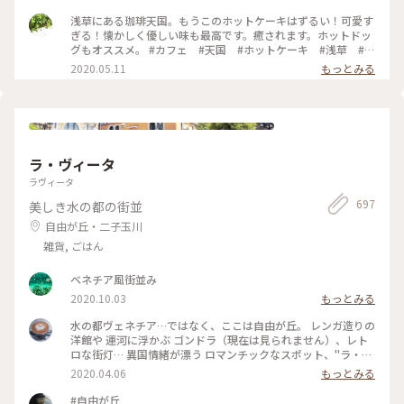
合って美味しかった😆💕
浅草にある珈琲天国。もうこのホットケーキはずるい！可愛す
ぎる！懐かしく優しい味も最高です。癒されます。ホットドッ
グもオススメ。 #カフェ #天国 #ホットケーキ #浅草 #東
京
2020.05.11
もっとみる
ラ・ヴィータ
ラヴィータ
697
美しき水の都の街並
自由が丘・二子玉川
雑貨, ごはん
ベネチア風街並み
2020.10.03
もっとみる
水の都ヴェネチア…ではなく、ここは自由が丘。 レンガ造りの
洋館や 運河に浮かぶ ゴンドラ（現在は見られません）、レト
ロな街灯… 異国情緒が漂う ロマンチックなスポット、"ラ・ヴ
ィータ" 夕暮れ時は、ライトアップがきれい☺️♡ 写真を撮るの
2020.04.06
もっとみる
が楽しみな スポットでもあります。 近場ながら、今回 初めて
スマホでパシャリ😆 以前は、お気に入りの テニスショップが
#自由が丘