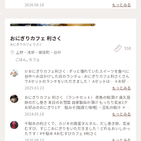
庭園 #薔薇 #ひみつの絶景
日の花ファンタジアで また出遅れてしまい まだ薔薇に未練が
2026.06.18
もっとみる
あったので🥹 ⁡ やはり見頃は過ぎてしまっていましたが この広
さで 本当にたくさんの種類の薔薇が咲いていて 素敵な庭園で
した✨️ ⁡ 次に行く時は 今回 時間がなくて寄れなかった 洋館の喫
茶室で ゆっくりお茶をしたいです☕️🫖 ⁡ 2026.5.25 📸 ⁡ #旧古河
庭園 #薔薇 #ひみつの絶景
おにぎりカフェ 利さく
おにぎりカフェ りさく
558
上野・浅草・御徒町・谷中
ごはん, カフェ
🥢おにぎりカフェ利さく : ずっと憧れていたスイーツを食べに
谷中へお出かけした日のランチ🍙 : おにぎりカフェ利さくさん
でAセットのランチをいただきました！ Aセットは… ＊お好み
のおにぎり2個 ＊お好みのスープ を選べて¥900でした✨ おに
2025.03.23
もっとみる
ぎりは30種類ほどあり、注文が入ってから作ってくれるシステ
ムです🍙 とにかく種類が多いので、気になるおにぎりがたく
おにぎりカフェ 利さく 〈ランチセット〉 赤魚の粕漬け 奥久慈
さん🤤 迷いに迷って、『炙りみそにぎり』と『クリームチーズ
卵のだし巻き 本日のお惣菜 自家製ぬか漬け もっちり玄米1ケ
たらこ』を選びました！ おにぎり屋さんのおにぎり…✨ お米
お好みのおにぎり1ケ 鮭みそ(鮭皮と味噌) ・豆乳の粕汁 ＊ お
や海苔、塩などの素材、炊き方にもこだわっていてとっても美
久しぶりのおにぎりランチ☆ 千駄木駅近くの「おにぎりカフ
2024.05.18
もっとみる
味しかったです♡ スープは季節限定の『豆乳の粕汁』を選び
ェ 利さく」へ…☆ おにぎりと小鉢いろいろの お得なランチセ
ました！ まろやかで優しい味で美味しかった😌 : スイーツをい
ット☆ お好みのおにぎり1ケには 悩んだ末に鮭みそ(鮭皮と味
千駄木の利さくで、カジキの南蛮タルタル、だし巻き卵、玄米
ただく予定があったのでお昼は控えめに。 それでも、意外と
噌)を☆ 赤魚の粕漬けやだし巻き 小松菜のお浸し ぬか漬け ど
むすび、すじこおにぎりをいただきました！どれもおいしかっ
お腹いっぱいになりました🎵 : お店は千駄木駅の近くで行きや
れもおいしくホッとする味わい☆ 鮭みそのおにぎりも もちろ
たです！#千駄木 #おむすびカフェ #利さく
すいです🌟 平日のお休みの日に行きましたが、意外と混んで
んおいしかったですが もっちり玄米がまた たまらなく味わい
2020.08.10
もっとみる