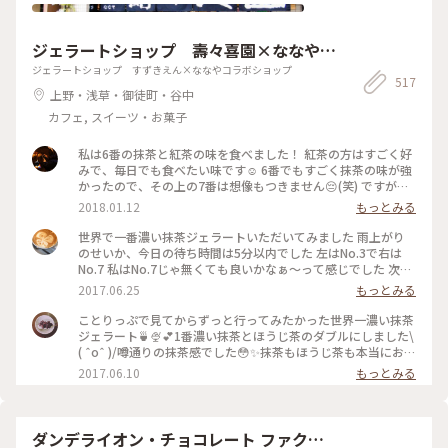
ジェラートショップ 壽々喜園×ななやコ
ラボショップ
ジェラートショップ すずきえん×ななやコラボショップ
517
上野・浅草・御徒町・谷中
カフェ, スイーツ・お菓子
私は6番の抹茶と紅茶の味を食べました！ 紅茶の方はすごく好
みで、毎日でも食べたい味です☺️ 6番でもすごく抹茶の味が強
かったので、その上の7番は想像もつきません😔(笑) ですが、
抹茶好きな人にはとってもオススメです👌🏻浅草観光がてらお店
2018.01.12
もっとみる
に立ち寄られてはどうでしょう👧🏻💗 #和スイーツ #ジェラー
ト #寿々喜園 #ななや
世界で一番濃い抹茶ジェラートいただいてみました 雨上がり
のせいか、今日の待ち時間は5分以内でした 左はNo.3で右は
No.7 私はNo.7じゃ無くても良いかなぁ〜って感じでした 次回
はNo.4かNo.5を試してみたいなぁ〜
2017.06.25
もっとみる
ことりっぷで見てからずっと行ってみたかった世界一濃い抹茶
ジェラート🍵🍨💕1番濃い抹茶とほうじ茶のダブルにしました\
( ˆoˆ )/噂通りの抹茶感でした😳✨抹茶もほうじ茶も本当にお茶
そのもののジェラートで美味しかったです😌💓土曜のお昼過ぎ
2017.06.10
もっとみる
で、行列ができていました💦でも行く価値ありです♪ #壽々喜
園#ななや#浅草#ジェラート#世界一#濃い#抹茶#ほうじ茶#行
列#甘党
ダンデライオン・チョコレート ファクト