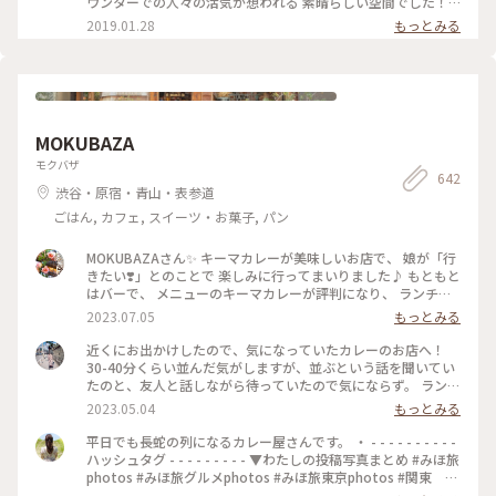
ウンターでの人々の活気が想われる 素晴らしい空間でした！
✨✨✨ #東京 #丸の内 #カフェ #三菱一号館美術館 #Cafe1894 #
2019.01.28
もっとみる
お出かけ
MOKUBAZA
モクバザ
642
渋谷・原宿・青山・表参道
ごはん, カフェ, スイーツ・お菓子, パン
MOKUBAZAさん✨ キーマカレーが美味しいお店で、 娘が「行
きたい❣️」とのことで 楽しみに行ってまいりました♪ もともと
はバーで、 メニューのキーマカレーが評判になり、 ランチタ
イムも営業するようになったとのことです。 20時間以上かけ
2023.07.05
もっとみる
て作るキーマカレーは 本当に味わい深くてスパイスたっぷり
で とても美味しいです✨ さらに、小麦粉、化学調味料、人工
近くにお出かけしたので、気になっていたカレーのお店へ！
添加物 なども入っていないそうで、 身体にも優しいカレーで
30-40分くらい並んだ気がしますが、並ぶという話を聞いてい
す(o^^o) 私たちは、チーズキーマカレーを マンゴーラッシー
たのと、友人と話しながら待っていたので気にならず。 ランチ
と一緒にいただきました♡ モッツァレラチーズがとろ〜り✨
は14時までらしいですが、その時間までに並んでいたら入れる
2023.05.04
もっとみる
とても美味しかったです❣️ 他にもナッツキーマカレーや、 コリ
みたいです🙆🏻‍♀️ 私は、焼きエッグキーマカレー（Sサイズ
アンダーキーマカレー、 アボカドキーマカレーなどなど💕 次
¥1,280）をいただきました🍛 熱々で、少し辛めですが、私の
平日でも長蛇の列になるカレー屋さんです。 ・ - - - - - - - - - -
にうかがうのが楽しみになりました•*¨*•.¸¸♡ ★山手線原宿駅
好みの辛さでした（辛いのが苦手な友人は苦労してました😂）
ハッシュタグ - - - - - - - - - ▼わたしの投稿写真まとめ #みほ旅
より徒歩9分 ★副都心線北参道駅より徒歩6分 ★総武線千駄ヶ
何より、スパイスの香りが最高でした！！ これは行列ができ
photos #みほ旅グルメphotos #みほ旅東京photos #関東 #
谷駅より徒歩10分 ★大江戸線国立競技場駅より徒歩10分
るな、、という感じです。 帰宅しても、まだ香りが残っててま
東京都 #東京 #表参道 #東京カフェ #カレー #チーズカレ