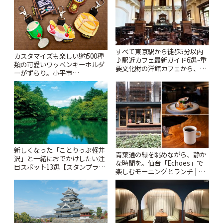
すべて東京駅から徒歩5分以内
カスタマイズも楽しい!約500種
♪駅近カフェ最新ガイド6選~重
類の可愛いワッペンキーホルダ
要文化財の洋館カフェから、改
ーがずらり。小平市
札すぐのレトロ喫茶まで~ | こと
「Kimamaya T&K」 | ことりっ
りっぷ
ぷ
新しくなった「ことりっぷ軽井
青葉通の緑を眺めながら、静か
沢」と一緒におでかけしたい注
な時間を。仙台「Echoes」で
目スポット13選【スタンプラリ
楽しむモーニングとランチ | こ
ー開催中】 | ことりっぷ
とりっぷ