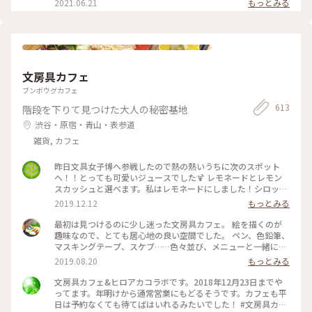
2021.06.21
もっとみる
#MOKUBAZA #私のことりっぷ旅 #ランチ #チーズキーマカレ
た食べたくなってます😂💓 #MOKUBAZA #カレー #キーマカレ
ー #モクバザ #MOKUBAZA #夏色さがし - - - - - - - - - - - - - -
ー #キーマカレー #カレーランチ #東京 #カレー大好き
ー #神宮 #私のことりっぷ旅
- - - - - - - - - - - - - -
#CURRY&BARMOKUBAZA
文房具カフェ
ブンボウグカフェ
613
階段を下りて見つけた大人の秘密基地
渋谷・原宿・青山・表参道
雑貨, カフェ
昨日文具女子博へ参戦したので熱の熱いうちに次のスポット
へ！！とっても可愛いジュースでした🍹 レモネードとレモン
スカッシュと選べます。私はレモネードにしました！シロップ
はブドウ🍇とパイナップル🍍！ たくさんある画材をお借りし
2019.12.12
もっとみる
て、１時間かけてお絵描きしました。 #東京観光#渋谷区#文房
具カフェ#レモネード#文具女子博
最初は見つけるのに少し迷った文房具カフェ。 絵を描くのが
趣味なので、とても居心地の良い空間でした。 ペン、色鉛筆、
マスキングテープ、スケブ……色々並び、メニューと一緒に落
書きできるランチマットも。各席に色鉛筆が置いてあります。
2019.08.20
もっとみる
アカデミックな文具かと思いきや、品揃えは意外と面白グッズ
系でした。それは人を選ぶかも？ もちろん本も揃っているの
文房具カフェ&ヒロアカコラボです。2018年12月23日までや
でずっと居られるカフェでした。 写真はほうじ茶クレームブ
ってます。年明けから通常営業にもどるそうです。カフェも平
リュレ。 レジは、食事も文房具も一緒なのでちょっと混み合
日は予約なくても待てばはいれるみたいでした！ #文房具カフ