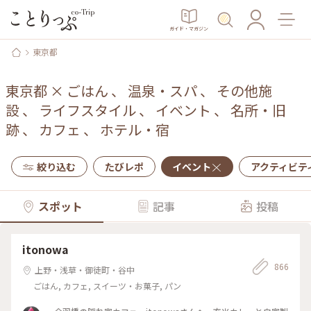
ガイド・マガジン
東京都
東京都
×
ごはん
、
温泉・スパ
、
その他施
設
、
ライフスタイル
、
イベント
、
名所・旧
跡
、
カフェ
、
ホテル・宿
絞り込む
たびレポ
イベント
アクティビテ
スポット
記事
投稿
itonowa
866
上野・浅草・御徒町・谷中
ごはん, カフェ, スイーツ・お菓子, パン