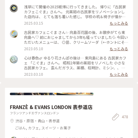
浅草にて開催の2025紙博に行ってきました。 帰りに「古民家
カフェこぐま」さんへ。 元薬局の古民家をリノベーションし
た店内は、 とても落ち着いた感じ。 学校の机＆椅子が懐かし
いかった！ 食事とスイーツで悩みましたが、 今回はランチ兼
2025.03.15
もっとみる
ディナーとして焼きオムライス。 卵の下にチーズが入ってい
て、美味しかったです。 次はスイーツをいただきたいな〜 #曳
古民家カフェこぐま さん✨ 向島百花園の後、お散歩がてら東
舟 #東向島 #古民家カフェ #スカイツリー
向島へ♡ 前におじゃましてから3年も経っていました💦 今回い
ただいたメニューは、 ◎昔、クリームソーダ（←ホントにそ
ういう名前） ◎焼きカレー ここに来ると頼みたくなるクリー
2023.05.10
もっとみる
ムソーダ（笑） （前回も投稿していた😂） そしてお初の焼き
カレー旨しです！🍛 * 相変わらずレトロ感溢れ、ダウンライト
心は春色🌿 ゆるり花さんぽの後は… 東向島にある 古民家カフ
が落ち着きます。 ポイントカードをもらったので、 また訪問
ェ 「こぐま」さんへ。 昭和2年築の薬局をリノベした 小さな
したいと思います🧸💕 #こぐま #古民家カフェ #レトロ #もと
古民家カフェ。 歪んだガラス、薬棚、柱時計、ミシン、、 古
薬局 #ランチ #スイーツ食べてないよ #私のことりっぷ旅 #レ
いものと、学校の机と椅子などなど… なんともノスタルジック
2023.03.10
もっとみる
トロな街 #ひとりカフェ部
な店内で あんみつ玉と ジャスミン茶、 ショコラと珈琲のタル
トと こぐまブレンドを。 コーヒーカップとポットには カフェ
のロゴ、こぐまの絵付け。。 ほっこりカフェ時間になりまし
た。 #心は春色#東向島#こぐま#古民家カフェ#東京カフェ#ゆ
るりカフェ時間#レトロな街 #Myことりっぷ #私のことりっぷ
旅
FRANZÈ & EVANS LONDON 表参道店
フランツアンドエヴァンスロンドン
478
渋谷・原宿・青山・表参道
ごはん, カフェ, スイーツ・お菓子