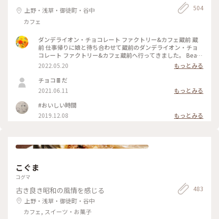
リー&カフェ蔵前
504
上野・浅草・御徒町・谷中
カフェ
ダンデライオン・チョコレート ファクトリー&カフェ蔵前 蔵
前 仕事帰りに娘と待ち合わせて蔵前のダンデライオン・チョ
コレート ファクトリー&カフェ蔵前へ行ってきました。 Bean
to Bar（ビーントゥバー）とは、カカオ豆からチョコレートバ
2022.05.20
もっとみる
ーになるまで一貫して製造を行うことだそうで（いまさら知り
ました💦）、レジ脇の硝子張りのお部屋にはカカオ豆がたくさ
チョコ🍫だ
んあり、右側には完成したチョコバーが綺麗に並んでいまし
2021.06.11
もっとみる
た。 今日は、蔵前店限定のほうじ茶で香りづけしたホットチ
ョコレートと一番人気のスモアをたべました。 （スモア→グ
#おいしい時間
ラハムクラッカーの上にチョコレートガナッシュとマシュマロ
2019.12.08
もっとみる
が乗っていて、注文を受けてから表面を焼き上げてくれます）
「濃いものどうし、失敗したかな💦」と思いましたが思いのほ
かあっさりとした甘さで美味しくいただきました。 ダンデラ
イオン、鎌倉、表参道にありましたがいつの間にやらなくなっ
て、東京にはいまはここだけになってしまったのですね。 土日
は混雑しているようですが、平日夕方は待つことなく入れまし
た。 また来ようと思います❤️ #春風さんぽ #Myことりっぷ #蔵
こぐま
前 #カフェ #まだまだ #行きたいカフェが #いっぱい
コグマ
483
古き良き昭和の風情を感じる
上野・浅草・御徒町・谷中
カフェ, スイーツ・お菓子