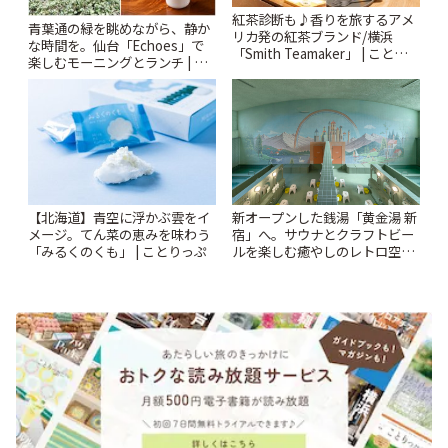
紅茶診断も♪香りを旅するアメ
青葉通の緑を眺めながら、静か
リカ発の紅茶ブランド/横浜
な時間を。仙台「Echoes」で
「Smith Teamaker」 | ことりっ
楽しむモーニングとランチ | こ
ぷ
とりっぷ
【北海道】青空に浮かぶ雲をイ
新オープンした銭湯「黄金湯 新
メージ。てん菜の恵みを味わう
宿」へ。サウナとクラフトビー
「みるくのくも」 | ことりっぷ
ルを楽しむ癒やしのレトロ空間
| ことりっぷ