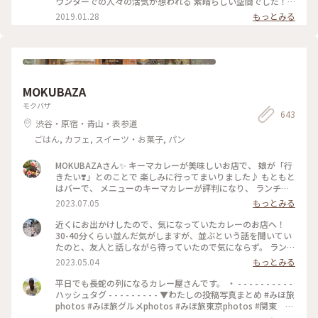
ウンターでの人々の活気が想われる 素晴らしい空間でした！
✨✨✨ #東京 #丸の内 #カフェ #三菱一号館美術館 #Cafe1894 #
2019.01.28
もっとみる
お出かけ
MOKUBAZA
モクバザ
643
渋谷・原宿・青山・表参道
ごはん, カフェ, スイーツ・お菓子, パン
MOKUBAZAさん✨ キーマカレーが美味しいお店で、 娘が「行
きたい❣️」とのことで 楽しみに行ってまいりました♪ もともと
はバーで、 メニューのキーマカレーが評判になり、 ランチタ
イムも営業するようになったとのことです。 20時間以上かけ
2023.07.05
もっとみる
て作るキーマカレーは 本当に味わい深くてスパイスたっぷり
で とても美味しいです✨ さらに、小麦粉、化学調味料、人工
近くにお出かけしたので、気になっていたカレーのお店へ！
添加物 なども入っていないそうで、 身体にも優しいカレーで
30-40分くらい並んだ気がしますが、並ぶという話を聞いてい
す(o^^o) 私たちは、チーズキーマカレーを マンゴーラッシー
たのと、友人と話しながら待っていたので気にならず。 ランチ
と一緒にいただきました♡ モッツァレラチーズがとろ〜り✨
は14時までらしいですが、その時間までに並んでいたら入れる
2023.05.04
もっとみる
とても美味しかったです❣️ 他にもナッツキーマカレーや、 コリ
みたいです🙆🏻‍♀️ 私は、焼きエッグキーマカレー（Sサイズ
アンダーキーマカレー、 アボカドキーマカレーなどなど💕 次
¥1,280）をいただきました🍛 熱々で、少し辛めですが、私の
平日でも長蛇の列になるカレー屋さんです。 ・ - - - - - - - - - -
にうかがうのが楽しみになりました•*¨*•.¸¸♡ ★山手線原宿駅
好みの辛さでした（辛いのが苦手な友人は苦労してました😂）
ハッシュタグ - - - - - - - - - ▼わたしの投稿写真まとめ #みほ旅
より徒歩9分 ★副都心線北参道駅より徒歩6分 ★総武線千駄ヶ
何より、スパイスの香りが最高でした！！ これは行列ができ
photos #みほ旅グルメphotos #みほ旅東京photos #関東 #
谷駅より徒歩10分 ★大江戸線国立競技場駅より徒歩10分
るな、、という感じです。 帰宅しても、まだ香りが残っててま
東京都 #東京 #表参道 #東京カフェ #カレー #チーズカレ