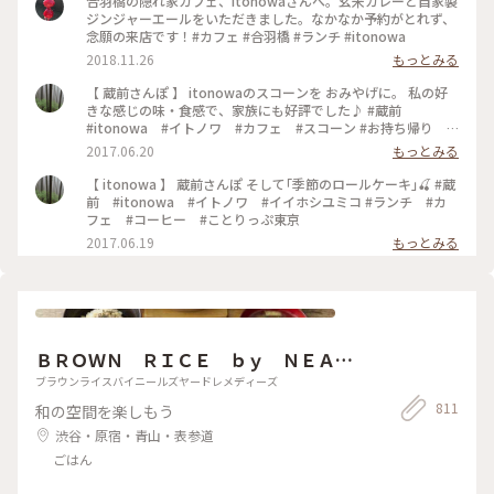
合羽橋の隠れ家カフェ、itonowaさんへ。玄米カレーと自家製
ジンジャーエールをいただきました。なかなか予約がとれず、
念願の来店です！#カフェ #合羽橋 #ランチ #itonowa
2018.11.26
もっとみる
【 蔵前さんぽ 】 itonowaのスコーンを おみやげに。 私の好
きな感じの味・食感で、家族にも好評でした♪ #蔵前
#itonowa #イトノワ #カフェ #スコーン #お持ち帰り #
おみやげ
2017.06.20
もっとみる
【 itonowa 】 蔵前さんぽ そして｢季節のロールケーキ｣🍒 #蔵
前 #itonowa #イトノワ #イイホシユミコ #ランチ #カ
フェ #コーヒー #ことりっぷ東京
2017.06.19
もっとみる
ＢＲＯＷＮ ＲＩＣＥ ｂｙ ＮＥＡ
Ｌ’Ｓ ＹＡＲＤ ＲＥＭＥＤＩＥＳ
ブラウンライスバイニールズヤードレメディーズ
811
和の空間を楽しもう
渋谷・原宿・青山・表参道
ごはん