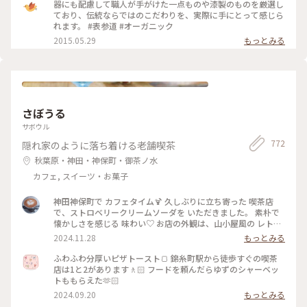
器にも配慮して職人が手がけた一点ものや漆製のものを厳選し
ており、伝統ならではのこだわりを、実際に手にとって感じら
れます。 #表参道 #オーガニック
2015.05.29
もっとみる
さぼうる
サボウル
772
隠れ家のように落ち着ける老舗喫茶
秋葉原・神田・神保町・御茶ノ水
カフェ, スイーツ・お菓子
神田神保町で カフェタイム🍹 久しぶりに立ち寄った 喫茶店
で、ストロベリークリームソーダを いただきました。 素朴で
懐かしさを感じる 味わい♡ お店の外観は、山小屋風の レトロ
な佇まい、 ダイヤル式の 赤電話も 懐かしい♡ (この赤電話、
2024.11.28
もっとみる
今でも現役らしいのですが、確かなところは不明です) 店内
も、小スペースながら 落ち着いた雰囲気、一人でまったりす
ふわふわ分厚いピザトースト🍞 錦糸町駅から徒歩すぐの喫茶
るのには、心地よい場所です。 開業したのは、約70年前なの
店は1と2があります🚶🏻 フードを頼んだらゆずのシャーベッ
だそう。 創業当時から 受け継がれた 数々のメニューは、今も
トももらえた🫶🏻
健在、今回 いただいた クリームソーダも、その中のひとつで
2024.09.20
もっとみる
す。 最近、あちらこちらで 目にするようになった カラフルな