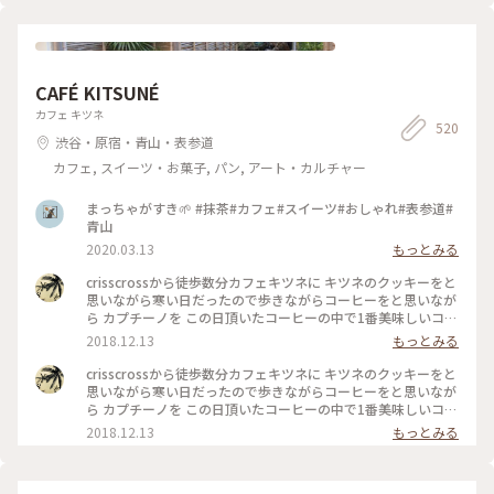
ンゴー#パイナップル#食べ放題#フルーツサンド
CAFÉ KITSUNÉ
カフェ キツネ
520
渋谷・原宿・青山・表参道
カフェ, スイーツ・お菓子, パン, アート・カルチャー
まっちゃがすき🌱 #抹茶#カフェ#スイーツ#おしゃれ#表参道#
青山
2020.03.13
もっとみる
crisscrossから徒歩数分カフェキツネに キツネのクッキーをと
思いながら寒い日だったので歩きながらコーヒーをと思いなが
ら カプチーノを この日頂いたコーヒーの中で1番美味しいコー
ヒーでした 店内も清潔感 綺麗な空間 #わたしの街#カフェ巡り
2018.12.13
もっとみる
crisscrossから徒歩数分カフェキツネに キツネのクッキーをと
思いながら寒い日だったので歩きながらコーヒーをと思いなが
ら カプチーノを この日頂いたコーヒーの中で1番美味しいコー
ヒーでした 店内も清潔感 綺麗な空間 #わたしの街#カフェ巡り
2018.12.13
もっとみる