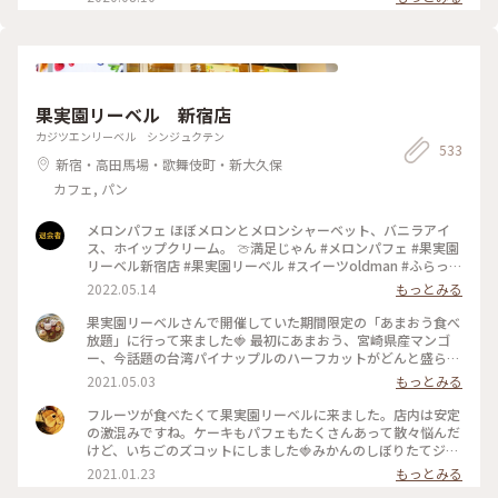
いて20分くらい待って座れました。 外国人の方が多かった
深いおいしさ☆☆☆ やっぱり おにぎり屋さんのおにぎりはお
な〜という印象です💡 おにぎり🍙海外でも人気なのかな〜 :
いしい！ またいただきたいと思います〜☆ #電車旅 #おにぎり
📷:2025.3.7 Fri. : #ランチ #おにぎり #おにぎりカフェ #美味 #
#おむすび #ランチ #カフェ #谷根千 #千駄木
具材豊富 #好きなおにぎりを選べます #千駄木 #谷中 #東京
#milkのミルキーな毎日
果実園リーベル 新宿店
カジツエンリーベル シンジュクテン
533
新宿・高田馬場・歌舞伎町・新大久保
カフェ, パン
メロンパフェ ほぼメロンとメロンシャーベット、バニラアイ
ス、ホイップクリーム。 🍈満足じゃん #メロンパフェ #果実園
リーベル新宿店 #果実園リーベル #スイーツoldman #ふらっと
クリス
2022.05.14
もっとみる
果実園リーベルさんで開催していた期間限定の「あまおう食べ
放題」に行って来ました🍓 最初にあまおう、宮崎県産マンゴ
ー、今話題の台湾パイナップルのハーフカットがどんと盛られ
たプレートが出てきて私も友達もびっくり。あまおうはもちろ
2021.05.03
もっとみる
んのこと、マンゴーとパイナップルも甘々に完熟していて美味
しかった〜！ あまおうプレート、パスタ、アイス、あまおう
フルーツが食べたくて果実園リーベルに来ました。店内は安定
とマンゴーのフルーツサンドは食べ放題です。フルーツサンド
の激混みですね。ケーキもパフェもたくさんあって散々悩んだ
の虜になってしまい、後半はひたすらフルーツサンドばかり食
けど、いちごのズコットにしました🍓みかんのしぼりたてジュ
べてました笑。お値段はそこそこしますが内容を考えるとかな
ースもおいしかった🍊 #果実園リーベル #いちご #ケーキ #新
2021.01.23
もっとみる
り満足度は高いです！ #果実園#果実園リーベル#あまおう#マ
宿