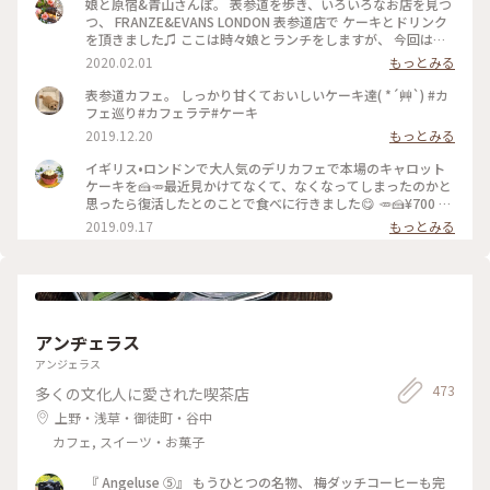
娘と原宿&青山さんぽ。 表参道を歩き、いろいろなお店を見つ
つ、 FRANZE&EVANS LONDON 表参道店で ケーキとドリンク
を頂きました♫ ここは時々娘とランチをしますが、 今回はケ
ーキを、私はビーツのカフェラテと一緒に♡ どのケーキもと
2020.02.01
もっとみる
ってもかわいくて 美味しそうで迷いました。 私は今回パンプ
ディングのケーキで、 あたたかくて美味しかったです(o^^o)
表参道カフェ。 しっかり甘くておいしいケーキ達( *´艸`) #カ
居心地が良くホッとひと息。 パンプディングとカフェラテで
フェ巡り#カフェラテ#ケーキ
ゆっくりあたたまりました(^-^) #franzeandevanslondon #表
2019.12.20
もっとみる
参道 #神宮前 #東京 #冬のおでかけ #わたしの街 #ケーキ #カフ
ェラテ #ビーツ #ラテアート #カフェ #青山
イギリス•ロンドンで大人気のデリカフェで本場のキャロット
ケーキを🍰🥕最近見かけてなくて、なくなってしまったのかと
思ったら復活したとのことで食べに行きました😋 🥕🍰¥700 #
フランツアンドエヴァンス #キャロットケーキ #表参道
2019.09.17
もっとみる
アンヂェラス
アンジェラス
473
多くの文化人に愛された喫茶店
上野・浅草・御徒町・谷中
カフェ, スイーツ・お菓子
『 Angeluse ⑤』 もうひとつの名物、 梅ダッチコーヒーも完