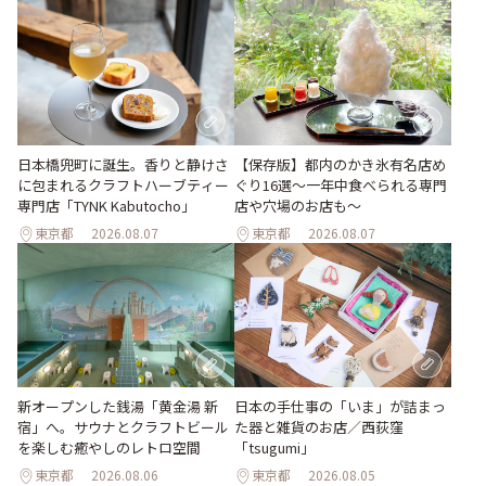
日本橋兜町に誕生。香りと静けさ
【保存版】都内のかき氷有名店め
に包まれるクラフトハーブティー
ぐり16選～一年中食べられる専門
専門店「TYNK Kabutocho」
店や穴場のお店も～
東京都
2026.08.07
東京都
2026.08.07
新オープンした銭湯「黄金湯 新
日本の手仕事の「いま」が詰まっ
宿」へ。サウナとクラフトビール
た器と雑貨のお店／西荻窪
を楽しむ癒やしのレトロ空間
「tsugumi」
東京都
2026.08.06
東京都
2026.08.05