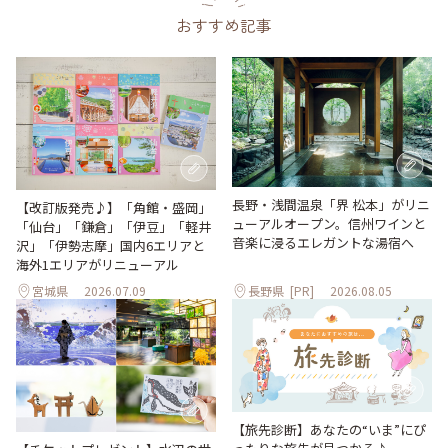
おすすめ記事
長野・浅間温泉「界 松本」がリニ
【改訂版発売♪】「角館・盛岡」
ューアルオープン。信州ワインと
「仙台」「鎌倉」「伊豆」「軽井
音楽に浸るエレガントな湯宿へ
沢」「伊勢志摩」国内6エリアと
海外1エリアがリニューアル
宮城県
2026.07.09
長野県
[PR]
2026.08.05
【旅先診断】あなたの“いま”にぴ