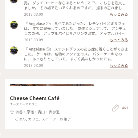
売。 ダッチコーヒーならあるということで、 こちらを注文し
ました。 その場で注いでくれるのですが、 撮るの忘れました
😅 美味しくいただきました。 最初で最後の訪問になりました
2019.03.09
もっとみる
が、 本当に行くことが出来てよかったです。 #angeluse#アン
ヂェラス#浅草カフェ#ダッチコーヒー
『 Angeluse ④』 食べてみたかった、 レモンパイとミルフェ
は、 すでに完売していました。 友達とシェアして、 アンヂェ
ラスの他、 アップルパイとサバリンを注文。 アップルパイ
は、みっちり。 サバリンは、しみしみでした。 #angeluse#ア
2019.03.09
もっとみる
ンヂェラス#浅草カフェ#ケーキ#アップルパイ#サバリン
『 Angeluse ③』 ステンドグラスのある席に着くことができま
した。 ケーキは、名物のアンヂェラス。 バターケーキなの
に、 あっさりとしていて、 すごく美味しかったです。
#angeluse#アンヂェラス#浅草カフェ#ケーキ#おやつ
2019.03.09
もっとみる
Cheese Cheers Café
チーズチーズカフェ
463
渋谷・原宿・青山・表参道
ごはん, カフェ, スイーツ・お菓子