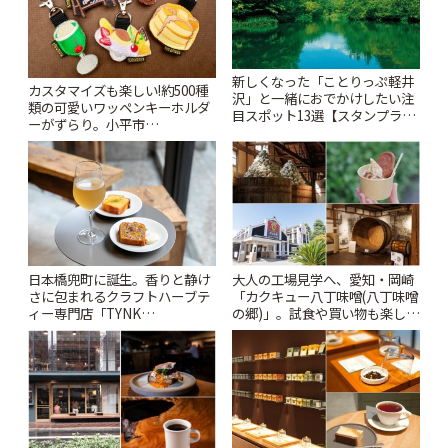
新しくなった「ことりっぷ軽井
カスタマイズも楽しい!約500種
沢」と一緒におでかけしたい注
類の可愛いワッペンキーホルダ
目スポット13選【スタンプラリ
ーがずらり。小平市
ー開催中】 | ことりっぷ
「Kimamaya T&K」 | ことりっ
ぷ
日本橋兜町に誕生。香りと静け
大人の工場見学へ、愛知・岡崎
さに包まれるクラフトハーブテ
「カクキュー八丁味噌(八丁味噌
ィー専門店「TYNK
の郷)」。試食や買い物も楽しみ
Kabutocho」 | ことりっぷ
♪ | ことりっぷ