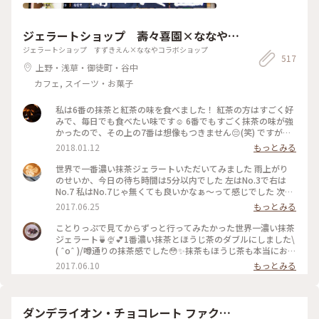
ジェラートショップ 壽々喜園×ななやコ
ラボショップ
ジェラートショップ すずきえん×ななやコラボショップ
517
上野・浅草・御徒町・谷中
カフェ, スイーツ・お菓子
私は6番の抹茶と紅茶の味を食べました！ 紅茶の方はすごく好
みで、毎日でも食べたい味です☺️ 6番でもすごく抹茶の味が強
かったので、その上の7番は想像もつきません😔(笑) ですが、
抹茶好きな人にはとってもオススメです👌🏻浅草観光がてらお店
2018.01.12
もっとみる
に立ち寄られてはどうでしょう👧🏻💗 #和スイーツ #ジェラー
ト #寿々喜園 #ななや
世界で一番濃い抹茶ジェラートいただいてみました 雨上がり
のせいか、今日の待ち時間は5分以内でした 左はNo.3で右は
No.7 私はNo.7じゃ無くても良いかなぁ〜って感じでした 次回
はNo.4かNo.5を試してみたいなぁ〜
2017.06.25
もっとみる
ことりっぷで見てからずっと行ってみたかった世界一濃い抹茶
ジェラート🍵🍨💕1番濃い抹茶とほうじ茶のダブルにしました\
( ˆoˆ )/噂通りの抹茶感でした😳✨抹茶もほうじ茶も本当にお茶
そのもののジェラートで美味しかったです😌💓土曜のお昼過ぎ
2017.06.10
もっとみる
で、行列ができていました💦でも行く価値ありです♪ #壽々喜
園#ななや#浅草#ジェラート#世界一#濃い#抹茶#ほうじ茶#行
列#甘党
ダンデライオン・チョコレート ファクト