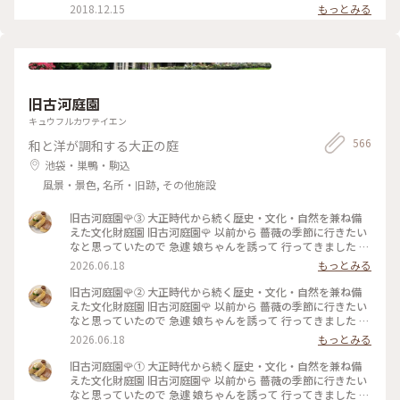
います。 アニメやマンガとのコラボも結構しているみたいです
ェ ＃ヒーローアカデミア
2018.12.15
もっとみる
ね #カフェ #東京 #都内 #文房具カフェ #アニメコラボ
旧古河庭園
キュウフルカワテイエン
566
和と洋が調和する大正の庭
池袋・巣鴨・駒込
風景・景色, 名所・旧跡, その他施設
旧古河庭園🌹③ 大正時代から続く歴史・文化・自然を兼ね備
えた文化財庭園⁡ 旧古河庭園🌹 以前から 薔薇の季節に行きたい
なと思っていたので 急遽 娘ちゃんを誘って 行ってきました 先
日の花ファンタジアで また出遅れてしまい まだ薔薇に未練が
2026.06.18
もっとみる
あったので🥹 ⁡ やはり見頃は過ぎてしまっていましたが この広
さで 本当にたくさんの種類の薔薇が咲いていて 素敵な庭園で
旧古河庭園🌹② 大正時代から続く歴史・文化・自然を兼ね備
した✨️ ⁡ 次に行く時は 今回 時間がなくて寄れなかった 洋館の喫
えた文化財庭園⁡ 旧古河庭園🌹 以前から 薔薇の季節に行きたい
茶室で ゆっくりお茶をしたいです☕️🫖 ⁡ 2026.5.25 📸 ⁡ #旧古河
なと思っていたので 急遽 娘ちゃんを誘って 行ってきました 先
庭園 #薔薇 #ひみつの絶景
日の花ファンタジアで また出遅れてしまい まだ薔薇に未練が
2026.06.18
もっとみる
あったので🥹 ⁡ やはり見頃は過ぎてしまっていましたが この広
さで 本当にたくさんの種類の薔薇が咲いていて 素敵な庭園で
旧古河庭園🌹① 大正時代から続く歴史・文化・自然を兼ね備
した✨️ ⁡ 次に行く時は 今回 時間がなくて寄れなかった 洋館の喫
えた文化財庭園⁡ 旧古河庭園🌹 以前から 薔薇の季節に行きたい
茶室で ゆっくりお茶をしたいです☕️🫖 ⁡ 2026.5.25 📸 ⁡ #旧古河
なと思っていたので 急遽 娘ちゃんを誘って 行ってきました 先