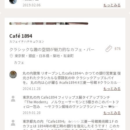
ありましたが、店舗は 何代か変わり…今は、革製品のお店や
2019.02.06
もっとみる
インテリア雑貨のお店などが 入っています。 #わたしの散歩道
#メルヘン #春の訪れ #ラヴィータ #ヴェネチアの街並み #商業
施設 #写真映えスポット #自由が丘 #わたしの街 #ことりっぷ
東京
Café 1894
カフェイチハチキュウヨン
676
クラシックな趣の空間が魅力的なカフェ・バー
東京駅・銀座・日本橋・築地・有楽町
カフェ
丸の内散策 リオープンしたcafe1894へ かつての銀行営業室 復
元されたクラシカルな雰囲気の中 クラシックアップルパイ
を。 丸の内は心が躍る #cafe1894 #三菱一号館 #クラシカルな
街 #丸の内
2024.11.28
もっとみる
東京丸の内 Cafe1894 フィリップス展タイアップランチ
「The Modern」 ノルウェーサーモンと5種きのこのパートフ
ィロー包み ～サフラン風味のヴァンブランソース～ 🍽☕️
✨✨✨ モダンな盛り付け🌾 パイがサクサク 美味しく頂きまし
2019.01.28
もっとみる
た！ #東京 #ランチ #お出かけ #丸の内 #三菱一号館美術館
#Cafe1894 #フィリップス・コレクション #タイアップメニュ
東京都丸の内 「Cafe1894」 ☕️✨✨✨ 三菱一号館美術館１F の
ー #冬のごちそう
カフェは 1894年の竣工時の銀行を復元したそうです！ このカ