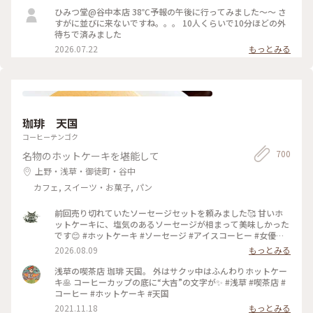
たいで最後まで美味しかった 夜の部で桃メニューが出る日で
ひみつ堂@谷中本店 38℃予報の午後に行ってみました〜〜 さ
迷ったけどさすがに２時間待てない、、、 それに17時からけ
すがに並びに来ないですね。。。 10人くらいで10分ほどの外
っこう並ぶのよね。。日没前でまだ暑いし！ 以外と日中は穴
待ちで済みました
場なのかもです。
2026.07.22
もっとみる
珈琲 天国
コーヒーテンゴク
700
名物のホットケーキを堪能して
上野・浅草・御徒町・谷中
カフェ, スイーツ・お菓子, パン
前回売り切れていたソーセージセットを頼みました🥰 甘いホ
ットケーキに、塩気のあるソーセージが相まって美味しかった
です😊 #ホットケーキ #ソーセージ #アイスコーヒー #女優め
し
2026.08.09
もっとみる
浅草の喫茶店 珈琲 天国。 外はサクッ中はふんわりホットケー
キ🥞 コーヒーカップの底に“大吉”の文字が✨ #浅草 #喫茶店 #
コーヒー #ホットケーキ #天国
2021.11.18
もっとみる