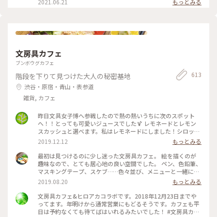
2021.06.21
もっとみる
#MOKUBAZA #私のことりっぷ旅 #ランチ #チーズキーマカレ
た食べたくなってます😂💓 #MOKUBAZA #カレー #キーマカレ
ー #モクバザ #MOKUBAZA #夏色さがし - - - - - - - - - - - - - -
ー #キーマカレー #カレーランチ #東京 #カレー大好き
ー #神宮 #私のことりっぷ旅
- - - - - - - - - - - - - -
#CURRY&BARMOKUBAZA
文房具カフェ
ブンボウグカフェ
613
階段を下りて見つけた大人の秘密基地
渋谷・原宿・青山・表参道
雑貨, カフェ
昨日文具女子博へ参戦したので熱の熱いうちに次のスポット
へ！！とっても可愛いジュースでした🍹 レモネードとレモン
スカッシュと選べます。私はレモネードにしました！シロップ
はブドウ🍇とパイナップル🍍！ たくさんある画材をお借りし
2019.12.12
もっとみる
て、１時間かけてお絵描きしました。 #東京観光#渋谷区#文房
具カフェ#レモネード#文具女子博
最初は見つけるのに少し迷った文房具カフェ。 絵を描くのが
趣味なので、とても居心地の良い空間でした。 ペン、色鉛筆、
マスキングテープ、スケブ……色々並び、メニューと一緒に落
書きできるランチマットも。各席に色鉛筆が置いてあります。
2019.08.20
もっとみる
アカデミックな文具かと思いきや、品揃えは意外と面白グッズ
系でした。それは人を選ぶかも？ もちろん本も揃っているの
文房具カフェ&ヒロアカコラボです。2018年12月23日までや
でずっと居られるカフェでした。 写真はほうじ茶クレームブ
ってます。年明けから通常営業にもどるそうです。カフェも平
リュレ。 レジは、食事も文房具も一緒なのでちょっと混み合
日は予約なくても待てばはいれるみたいでした！ #文房具カフ