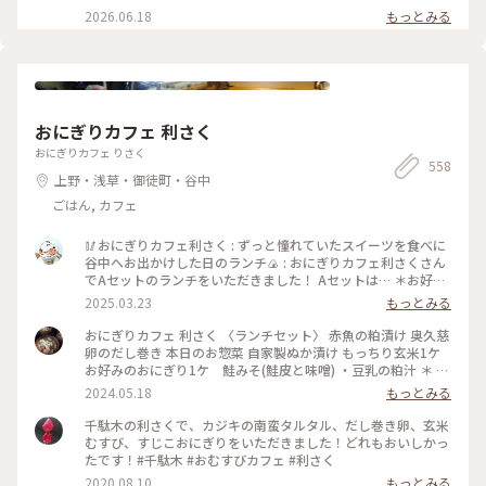
庭園 #薔薇 #ひみつの絶景
日の花ファンタジアで また出遅れてしまい まだ薔薇に未練が
2026.06.18
もっとみる
あったので🥹 ⁡ やはり見頃は過ぎてしまっていましたが この広
さで 本当にたくさんの種類の薔薇が咲いていて 素敵な庭園で
した✨️ ⁡ 次に行く時は 今回 時間がなくて寄れなかった 洋館の喫
茶室で ゆっくりお茶をしたいです☕️🫖 ⁡ 2026.5.25 📸 ⁡ #旧古河
庭園 #薔薇 #ひみつの絶景
おにぎりカフェ 利さく
おにぎりカフェ りさく
558
上野・浅草・御徒町・谷中
ごはん, カフェ
🥢おにぎりカフェ利さく : ずっと憧れていたスイーツを食べに
谷中へお出かけした日のランチ🍙 : おにぎりカフェ利さくさん
でAセットのランチをいただきました！ Aセットは… ＊お好み
のおにぎり2個 ＊お好みのスープ を選べて¥900でした✨ おに
2025.03.23
もっとみる
ぎりは30種類ほどあり、注文が入ってから作ってくれるシステ
ムです🍙 とにかく種類が多いので、気になるおにぎりがたく
おにぎりカフェ 利さく 〈ランチセット〉 赤魚の粕漬け 奥久慈
さん🤤 迷いに迷って、『炙りみそにぎり』と『クリームチーズ
卵のだし巻き 本日のお惣菜 自家製ぬか漬け もっちり玄米1ケ
たらこ』を選びました！ おにぎり屋さんのおにぎり…✨ お米
お好みのおにぎり1ケ 鮭みそ(鮭皮と味噌) ・豆乳の粕汁 ＊ お
や海苔、塩などの素材、炊き方にもこだわっていてとっても美
久しぶりのおにぎりランチ☆ 千駄木駅近くの「おにぎりカフ
2024.05.18
もっとみる
味しかったです♡ スープは季節限定の『豆乳の粕汁』を選び
ェ 利さく」へ…☆ おにぎりと小鉢いろいろの お得なランチセ
ました！ まろやかで優しい味で美味しかった😌 : スイーツをい
ット☆ お好みのおにぎり1ケには 悩んだ末に鮭みそ(鮭皮と味
千駄木の利さくで、カジキの南蛮タルタル、だし巻き卵、玄米
ただく予定があったのでお昼は控えめに。 それでも、意外と
噌)を☆ 赤魚の粕漬けやだし巻き 小松菜のお浸し ぬか漬け ど
むすび、すじこおにぎりをいただきました！どれもおいしかっ
お腹いっぱいになりました🎵 : お店は千駄木駅の近くで行きや
れもおいしくホッとする味わい☆ 鮭みそのおにぎりも もちろ
たです！#千駄木 #おむすびカフェ #利さく
すいです🌟 平日のお休みの日に行きましたが、意外と混んで
んおいしかったですが もっちり玄米がまた たまらなく味わい
2020.08.10
もっとみる