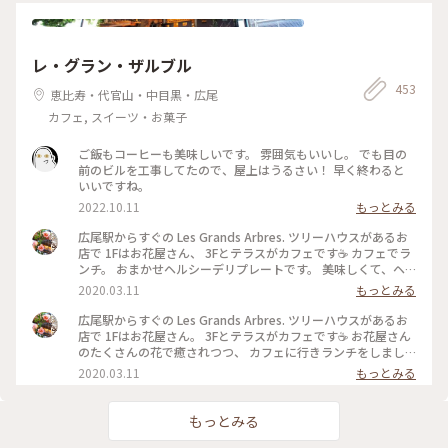
レ・グラン・ザルブル
453
恵比寿・代官山・中目黒・広尾
カフェ, スイーツ・お菓子
ご飯もコーヒーも美味しいです。 雰囲気もいいし。 でも目の
前のビルを工事してたので、屋上はうるさい！ 早く終わると
いいですね。
2022.10.11
もっとみる
広尾駅からすぐの Les Grands Arbres. ツリーハウスがあるお
店で 1Fはお花屋さん、 3Fとテラスがカフェです☕️ カフェでラ
ンチ。 おまかせヘルシーデリプレートです。 美味しくて、ヘ
ルシー（*'∀'人）*+ 野菜がたっぷりとれます。 スープとパン
2020.03.11
もっとみる
付きです🥪 #レグランザンブル #lesgrandsarbres #広尾 #東京
#わたしの街 #カフェ #花屋 #南麻布
広尾駅からすぐの Les Grands Arbres. ツリーハウスがあるお
店で 1Fはお花屋さん。 3Fとテラスがカフェです☕️ お花屋さん
のたくさんの花で癒されつつ、 カフェに行きランチをしまし
た☺️ #レグランザンブル #lesgrandsarbres #ツリーハウス #メ
2020.03.11
もっとみる
ルヘン #わたしの街 #東京 #広尾 #花屋 #カフェ
もっとみる