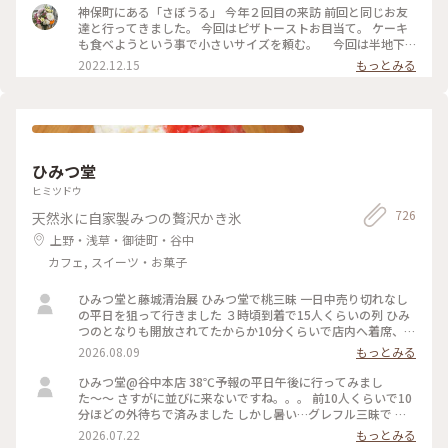
クリームソーダは、こちらのお店から 始まったのだとか。 何
神保町にある「さぼうる」 今年２回目の来訪 前回と同じお友
とも、歴史を感じさせてくれます。 コーヒーをいただくつもり
達と行ってきました。 今回はピザトーストお目当て。 ケーキ
でしたが、この日は 気温が高く、冷たい飲み物で 季節外れの
も食べようという事で小さいサイズを頼む。 今回は半地下
クールダウン💦 これで、クリームソーダは、飲み納めかなぁ…
の席に通されて。 場所も駅前、老舗有名店だけあって、平日な
2022.12.15
もっとみる
なんて思いながら、ゆっくりと味わって いただきました。 #カ
のに ひっきりなしに来客が。混雑してました。 お口なおしに
フェ #スイーツ #クリームソーダ #喫茶店メニュー #レトロ #ク
柚子シャーベット美味しかった。 ケーキは食べずに二軒目に
ラシカルな街 #神田 #神保町 #さぼうる #喫茶店 #東京 #秋の彩
いきました。 #Myことりっぷ #神保町 #さぼうる #カフェ
り
ひみつ堂
ヒミツドウ
726
天然氷に自家製みつの贅沢かき氷
上野・浅草・御徒町・谷中
カフェ, スイーツ・お菓子
ひみつ堂と藤城清治展 ひみつ堂で桃三昧 一日中売り切れなし
の平日を狙って行きました ３時頃到着で15人くらいの列 ひみ
つのとなりも開放されてたからか10分くらいで店内へ着席、、
超スムーズ！ カウンター席は目の前でいろいろなかき氷の過
2026.08.09
もっとみる
程が見られて楽しい。。目移りしてしまう👀 桃三昧は見た目
のまんま 余計な味がしないフレッシュな桃！ 中に隠れたクリ
ひみつ堂@谷中本店 38℃予報の平日午後に行ってみまし
ームが冷えた舌を休ませてくれます これ、かなり重要です！
た〜〜 さすがに並びに来ないですね。。。 前10人くらいで10
この日は日本橋丸善で開催中の藤城清治先生の版画展にも 102
分ほどの外待ちで済みました しかし暑い…グレフル三昧で 果
歳になられた今年も新作を披露されてます 写真はNGですが前
肉たくさん載って甘いと苦いがちょうどいい！ よーぐると蜜
2026.07.22
もっとみる
回より作品がたくさんあって楽しめました
がいらないくらいしっかり柑橘の味🍋 溶けても生ジュースみ