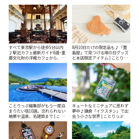
すべて東京駅から徒歩5分以内
8月10日だけの限定品も♪「豊
♪駅近カフェ最新ガイド6選~重
島屋」で見つける鳩の日グッズ
要文化財の洋館カフェから、改
と本店限定アイテム | ことりっ
札すぐのレトロ喫茶まで~ | こと
ぷ
りっぷ
ことりっぷ編集部がもう一度泊
キュートなミニチュアに思わず
まりたい宿10選。忘れられない
夢中♪鎌倉「イクスタン」で出
絶景や温泉、名建築まで | こと
会う小さな世界 | ことりっぷ
りっぷ