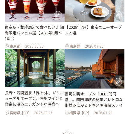
東京駅・銀座周辺で食べたい♪ 期
【2026年7月】東京ニューオープ
間限定パフェ34選【2026年8月～
ン23選
10月】
東京都
2026.08.08
東京都
2026.07.30
長野・浅間温泉「界 松本」がリニ
福岡に新オープン「BEB5門司
ューアルオープン。信州ワインと
港」。関門海峡の絶景とレトロな
音楽に浸るエレガントな湯宿へ
街並みに浸るトキメキ海峡ステイ
長野県
[PR]
2026.08.05
福岡県
[PR]
2026.07.29