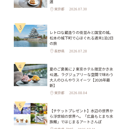
選
東京都
2026.07.30
3
レトロな蔵造りの街並みと国宝の城。
松本の城下町で心ほぐれる週末1泊2日
の旅
長野県
2026.07.28
4
夏のご褒美に♪東京ホテル限定かき氷
41選。ラグジュアリーな空間で味わう
大人のひんやりスイーツ【2026年最
新】
東京都
2026.08.04
5
【チケットプレゼント】水辺の世界か
ら浮世絵の世界へ。「広島もとまち水
族館」ではじまるアートさんぽ