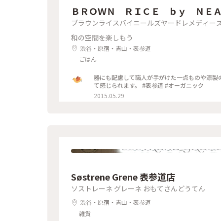
ＢＲＯＷＮ ＲＩＣＥ ｂｙ ＮＥＡ
ブラウンライスバイニールズヤードレメディー
ＤＩＥＳ
和の空間を楽しもう
渋谷・原宿・青山・表参道
ごはん
器にも配慮して職人が手がけた一点ものや漆製
て感じられます。 #表参道 #オーガニック
2015.05.29
Søstrene Grene 表参道店
ソストレーネ グレーネ おもてさんどうてん
渋谷・原宿・青山・表参道
雑貨