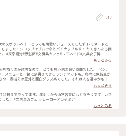
613
のスポットへ！！とっても可愛いジュースでした🍹 レモネードと
しました！シロップはブドウ🍇とパイナップル🍍！ たくさんある画
材をお借りして、１時間かけてお絵描きしました。 #東京観光#渋谷区#文房具カフェ#レモネード#文具女子博
もっとみる
絵を描くのが趣味なので、とても居心地の良い空間でした。 ペン、
び、メニューと一緒に落書きできるランチマットも。各席に色鉛筆が
いきや、品揃えは意外と面白グッズ系でした。それは人を選ぶかも？
ェでした。 写真はほうじ茶クレームブリュレ。 レジは、食事も文
もっとみる
やマンガとのコラボも結構しているみたいですね #カフェ #東京 #
2月23日までやってます。年明けから通常営業にもどるそうです。カフ
ェも平日は予約なくても待てばはいれるみたいでした！ #文房具カフェ ＃ヒーローアカデミア
もっとみる