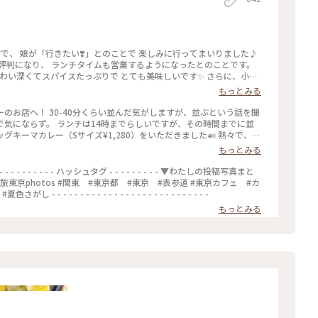
店で、 娘が「行きたい❣️」とのことで 楽しみに行ってまいりました♪
評判になり、 ランチタイムも営業するようになったとのことです。
味わい深くてスパイスたっぷりで とても美味しいです✨ さらに、小麦
そうで、 身体にも優しいカレーです(o^^o) 私たちは、チーズキー
もっとみる
ました♡ モッツァレラチーズがとろ〜り✨ とても美味しかったで
ダーキーマカレー、 アボカドキーマカレーなどなど💕 次にうかがうの
のお店へ！ 30-40分くらい並んだ気がしますが、並ぶという話を聞
原宿駅より徒歩9分 ★副都心線北参道駅より徒歩6分 ★総武線千駄ヶ谷駅
気にならず。 ランチは14時までらしいですが、その時間までに並
分 #MOKUBAZA #私のことりっぷ旅 #ランチ #チーズキーマカレ
エッグキーマカレー（Sサイズ¥1,280）をいただきました🍛 熱々で、少
き #CURRY&BARMOKUBAZA
苦手な友人は苦労してました😂） 何より、スパイスの香りが最高
もっとみる
じです。 帰宅しても、まだ香りが残っててまた食べたくなってます
#神宮 #私のことりっぷ旅
 ハッシュタグ - - - - - - - - - ▼わたしの投稿写真まと
東京 #表参道 #東京カフェ #カ
 - - - - - - - - - - - - - - - - - - - - - - - -
もっとみる