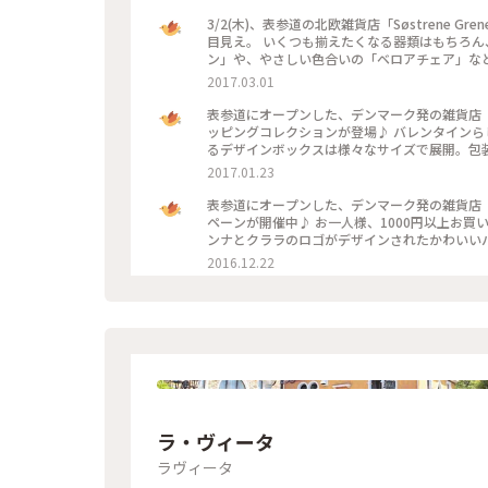
3/2(木)、表参道の北欧雑貨店「Søstrene
目見え。 いくつも揃えたくなる器類はもちろん、部屋の雰囲気がぐっとおしゃれになる「ウォールデコレーショ
ン」や、やさしい色合いの「ベロアチェア」など、
2017.03.01
表参道にオープンした、デンマーク発の雑貨店「Sø
ッピングコレクションが登場♪ バレンタインらしいラッピング用品がプチプライスでそろいます。 北欧を感じさせ
るデザインボックスは様々なサイズで展開。包
ていて、自分らしいすてきな演出がきっとできますよ。 #ソストレーネグレーネ #表参道 #ラッピ
2017.01.23
ン
表参道にオープンした、デンマーク発の雑貨店「So
ペーンが開催中♪ お一人様、1000円以上お買い上げの方に、限定コットンバッグをプレゼント。 チャーミングなア
ンナとクララのロゴがデザインされたかわいいバッグ。 数に限りがあるそうなので、気になる方は
でみてくださいね。 #ソストレーネグレー
2016.12.22
ラ・ヴィータ
ラヴィータ