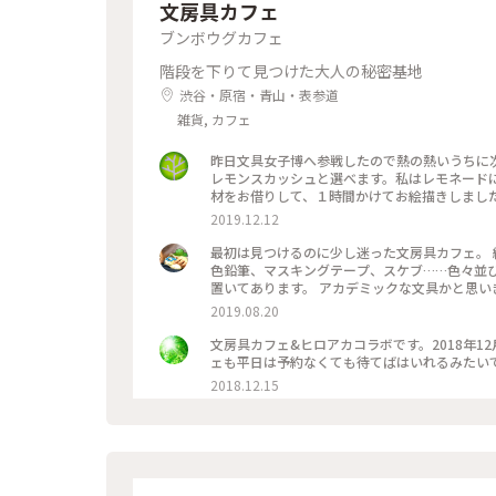
文房具カフェ
ブンボウグカフェ
階段を下りて見つけた大人の秘密基地
渋谷・原宿・青山・表参道
雑貨, カフェ
昨日文具女子博へ参戦したので熱の熱いうちに次
レモンスカッシュと選べます。私はレモネードに
2019.12.12
最初は見つけるのに少し迷った文房具カフェ。 
色鉛筆、マスキングテープ、スケブ……色々並
置いてあります。 アカデミックな文具かと思
もちろん本も揃っているのでずっと居られるカフ
2019.08.20
房具も一緒なのでちょっと混み合います。 アニメ
都内 #文房具カフェ #アニメコラボ
文房具カフェ&ヒロアカコラボです。2018年1
2018.12.15