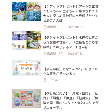
【チケットプレゼント】アートな空間
ともふもふの生きものに癒やされて♪
大人も楽しめる神戸の水族館「átoa」
と周辺さんぽ
兵庫県
[PR]
2026.08.07
【チケットプレゼント】水辺の世界か
ら浮世絵の世界へ。「広島もとまち水
族館」ではじまるアートさんぽ
広島県
[PR]
2026.07.31
【旅先診断】あなたの“いま”にぴった
りな旅先が見つかる♪
2026.05.15
【改訂版発売♪】「角館・盛岡」「仙
台」「鎌倉」「伊豆」「軽井沢」「伊
勢志摩」国内6エリアと海外1エリアが
リニューアル