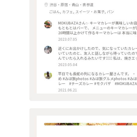
渋谷・原宿・青山・表参道
ごはん, カフェ, スイーツ・お菓子, パン
MOKUBAZAさん✨ キーマカレーが美味しいお
もともとはバーで、 メニューのキーマカレーが
20時間以上かけて作るキーマカレーは 本当に
粉、化学調味料、人工添加物 なども入っていない
2023.07.05
マカレーを マンゴーラッシーと一緒にいただき
す❣️ 他にもナッツキーマカレーや、 コリアン
近くにお出かけしたので、気になっていたカレー
が楽しみになりました•*¨*•.¸¸♡ ★山手線
いていたのと、友人と話しながら待っていたので
より徒歩10分 ★大江戸線国立競技場駅より徒歩10
んでいたら入れるみたいです🙆🏻‍♀️ 私は、焼き
ー #キーマカレー #カレーランチ #東京 #カレー大好
し辛めですが、私の好みの辛さでした（辛いのが
2023.05.04
でした！！ これは行列ができるな、、という感
😂💓 #MOKUBAZA #カレー #キーマカレー 
平日でも長蛇の列になるカレー屋さんです。 ・ - - - - - - - - - -
め #みほ旅photos #みほ旅グルメphotos #みほ旅東京photos #関東 #東京都 #
レー #チーズカレー #モクバザ #MOKUBAZA #夏色さがし - - - -
2021.06.21