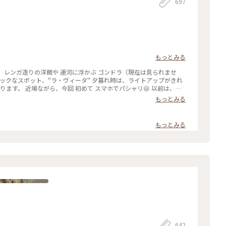
697
もっとみる
 レンガ造りの洋館や 運河に浮かぶ ゴンドラ（現在は見られませ
チックなスポット、"ラ・ヴィータ" 夕暮れ時は、ライトアップがきれ
ります。 近場ながら、今回 初めて スマホでパシャリ😆 以前は、お
舗は 何代か変わり…今は、革製品のお店や インテリア雑貨のお店な
もっとみる
 #春の訪れ #ラヴィータ #ヴェネチアの街並み #商業施設 #写真映え
東京
もっとみる
642