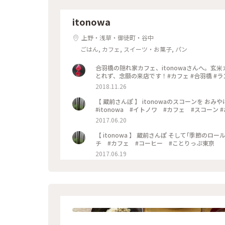
itonowa
上野・浅草・御徒町・谷中
ごはん, カフェ, スイーツ・お菓子, パン
合羽橋の隠れ家カフェ、itonowaさんへ。
とれず、念願の来店です！#カフェ #合羽橋 #ランチ
2018.11.26
【 蔵前さんぽ 】 itonowaのスコーンを 
#itonowa #イトノワ #カフェ #スコーン
2017.06.20
【 itonowa 】 蔵前さんぽ そして｢季節のロールケーキ｣🍒 #蔵前 #itonowa #イトノワ #イイホシユミコ #ラン
チ #カフェ #コーヒー #ことりっぷ東京
2017.06.19