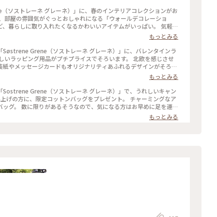
 Grene（ソストレーネ グレーネ）」に、春のインテリアコレクションがお
暮らしに取り入れたくなるかわいいアイテムがいっぱい。 気軽に
手にとれるリーズナブルな価格設定もうれしいですね。 #ソストレーネグレーネ #新生活
もっとみる
strene Grene（ソストレーネ グレーネ）」に、バレンタインラ
装紙やメッセージカードもオリジナリティあふれるデザインがそろっ
ング #バレンタイ
もっとみる
strene Grene（ソストレーネ グレーネ）」で、うれしいキャン
お早めに足を運ん
ネ #表参道 #北欧雑貨
もっとみる