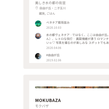
美しき水の都の街並
自由が丘・二子玉川
雑貨, ごはん
ベネチア風街並み
2020.10.03
水の都ヴェネチア…ではなく、ここは自由が丘。
ん）、レトロな街灯… 異国情緒が漂う ロマン
い☺️♡ 写真を撮るのが楽しみな スポットでもあ
気に入りの テニスショップがありましたが、店
2020.04.06
どが 入っています。 #わたしの散歩道 #メルヘン
スポット #自由が丘 #わたしの街 #ことりっぷ
#自由が丘
2019.02.06
MOKUBAZA
モクバザ