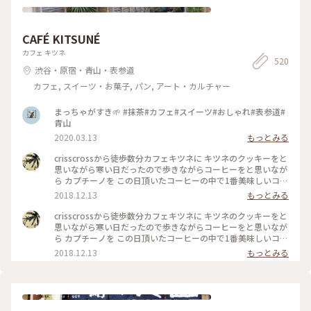
CAFÉ KITSUNÉ
カフェ キツネ
520
渋谷・原宿・青山・表参道
カフェ, スイーツ・お菓子, パン, アート・カルチャー
まっちゃがすき🌱 #抹茶#カフェ#スイーツ#おしゃれ#表参道#
青山
2020.03.13
もっとみる
crisscrossから徒歩数分カフェキツネに キツネのクッキーをと
思いながら寒い日だったので歩きながらコーヒーをと思いなが
ら カプチーノを この日頂いたコーヒーの中で1番美味しいコー
ヒーでした 店内も清潔感 綺麗な空間 #わたしの街#カフェ巡り
2018.12.13
もっとみる
crisscrossから徒歩数分カフェキツネに キツネのクッキーをと
思いながら寒い日だったので歩きながらコーヒーをと思いなが
ら カプチーノを この日頂いたコーヒーの中で1番美味しいコー
ヒーでした 店内も清潔感 綺麗な空間 #わたしの街#カフェ巡り
2018.12.13
もっとみる