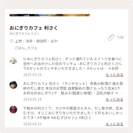
さで 本当にたくさんの種類の薔薇が咲いていて 素敵な庭園で
した✨️ ⁡ 次に行く時は 今回 時間がなくて寄れなかった 洋館の喫
茶室で ゆっくりお茶をしたいです☕️🫖 ⁡ 2026.5.25 📸 ⁡ #旧古河
庭園 #薔薇 #ひみつの絶景
おにぎりカフェ 利さく
おにぎりカフェ りさく
558
上野・浅草・御徒町・谷中
ごはん, カフェ
🥢おにぎりカフェ利さく : ずっと憧れていたスイーツを食べに
谷中へお出かけした日のランチ🍙 : おにぎりカフェ利さくさん
でAセットのランチをいただきました！ Aセットは… ＊お好み
のおにぎり2個 ＊お好みのスープ を選べて¥900でした✨ おに
2025.03.23
もっとみる
ぎりは30種類ほどあり、注文が入ってから作ってくれるシステ
ムです🍙 とにかく種類が多いので、気になるおにぎりがたく
おにぎりカフェ 利さく 〈ランチセット〉 赤魚の粕漬け 奥久慈
さん🤤 迷いに迷って、『炙りみそにぎり』と『クリームチーズ
卵のだし巻き 本日のお惣菜 自家製ぬか漬け もっちり玄米1ケ
たらこ』を選びました！ おにぎり屋さんのおにぎり…✨ お米
お好みのおにぎり1ケ 鮭みそ(鮭皮と味噌) ・豆乳の粕汁 ＊ お
や海苔、塩などの素材、炊き方にもこだわっていてとっても美
久しぶりのおにぎりランチ☆ 千駄木駅近くの「おにぎりカフ
2024.05.18
もっとみる
味しかったです♡ スープは季節限定の『豆乳の粕汁』を選び
ェ 利さく」へ…☆ おにぎりと小鉢いろいろの お得なランチセ
ました！ まろやかで優しい味で美味しかった😌 : スイーツをい
ット☆ お好みのおにぎり1ケには 悩んだ末に鮭みそ(鮭皮と味
千駄木の利さくで、カジキの南蛮タルタル、だし巻き卵、玄米
ただく予定があったのでお昼は控えめに。 それでも、意外と
噌)を☆ 赤魚の粕漬けやだし巻き 小松菜のお浸し ぬか漬け ど
むすび、すじこおにぎりをいただきました！どれもおいしかっ
お腹いっぱいになりました🎵 : お店は千駄木駅の近くで行きや
れもおいしくホッとする味わい☆ 鮭みそのおにぎりも もちろ
たです！#千駄木 #おむすびカフェ #利さく
すいです🌟 平日のお休みの日に行きましたが、意外と混んで
んおいしかったですが もっちり玄米がまた たまらなく味わい
2020.08.10
もっとみる
いて20分くらい待って座れました。 外国人の方が多かった
深いおいしさ☆☆☆ やっぱり おにぎり屋さんのおにぎりはお
な〜という印象です💡 おにぎり🍙海外でも人気なのかな〜 :
いしい！ またいただきたいと思います〜☆ #電車旅 #おにぎり