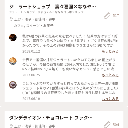
ジェラートショップ 壽々喜園×ななやコ
ラボショップ
ジェラートショップ すずきえん×ななやコラボショップ
517
上野・浅草・御徒町・谷中
カフェ, スイーツ・お菓子
私は6番の抹茶と紅茶の味を食べました！ 紅茶の方はすごく好
みで、毎日でも食べたい味です☺️ 6番でもすごく抹茶の味が強
かったので、その上の7番は想像もつきません😔(笑) ですが、
抹茶好きな人にはとってもオススメです👌🏻浅草観光がてらお店
2018.01.12
もっとみる
に立ち寄られてはどうでしょう👧🏻💗 #和スイーツ #ジェラー
ト #寿々喜園 #ななや
世界で一番濃い抹茶ジェラートいただいてみました 雨上がり
のせいか、今日の待ち時間は5分以内でした 左はNo.3で右は
No.7 私はNo.7じゃ無くても良いかなぁ〜って感じでした 次回
はNo.4かNo.5を試してみたいなぁ〜
2017.06.25
もっとみる
ことりっぷで見てからずっと行ってみたかった世界一濃い抹茶
ジェラート🍵🍨💕1番濃い抹茶とほうじ茶のダブルにしました\
( ˆoˆ )/噂通りの抹茶感でした😳✨抹茶もほうじ茶も本当にお茶
そのもののジェラートで美味しかったです😌💓土曜のお昼過ぎ
2017.06.10
もっとみる
で、行列ができていました💦でも行く価値ありです♪ #壽々喜
園#ななや#浅草#ジェラート#世界一#濃い#抹茶#ほうじ茶#行
列#甘党
ダンデライオン・チョコレート ファクト
リー&カフェ蔵前
504
上野・浅草・御徒町・谷中