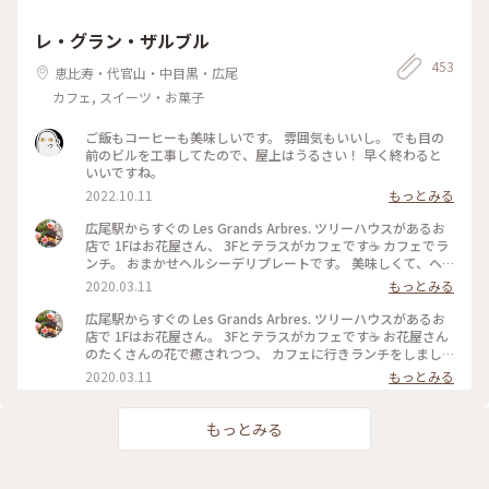
レ・グラン・ザルブル
453
恵比寿・代官山・中目黒・広尾
カフェ, スイーツ・お菓子
ご飯もコーヒーも美味しいです。 雰囲気もいいし。 でも目の
前のビルを工事してたので、屋上はうるさい！ 早く終わると
いいですね。
2022.10.11
もっとみる
広尾駅からすぐの Les Grands Arbres. ツリーハウスがあるお
店で 1Fはお花屋さん、 3Fとテラスがカフェです☕️ カフェでラ
ンチ。 おまかせヘルシーデリプレートです。 美味しくて、ヘ
ルシー（*'∀'人）*+ 野菜がたっぷりとれます。 スープとパン
2020.03.11
もっとみる
付きです🥪 #レグランザンブル #lesgrandsarbres #広尾 #東京
#わたしの街 #カフェ #花屋 #南麻布
広尾駅からすぐの Les Grands Arbres. ツリーハウスがあるお
店で 1Fはお花屋さん。 3Fとテラスがカフェです☕️ お花屋さん
のたくさんの花で癒されつつ、 カフェに行きランチをしまし
た☺️ #レグランザンブル #lesgrandsarbres #ツリーハウス #メ
2020.03.11
もっとみる
ルヘン #わたしの街 #東京 #広尾 #花屋 #カフェ
もっとみる