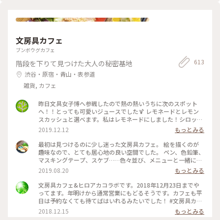
- - - - - - - - - - - - - -
#CURRY&BARMOKUBAZA
文房具カフェ
ブンボウグカフェ
613
階段を下りて見つけた大人の秘密基地
渋谷・原宿・青山・表参道
雑貨, カフェ
昨日文具女子博へ参戦したので熱の熱いうちに次のスポット
へ！！とっても可愛いジュースでした🍹 レモネードとレモン
スカッシュと選べます。私はレモネードにしました！シロップ
はブドウ🍇とパイナップル🍍！ たくさんある画材をお借りし
2019.12.12
もっとみる
て、１時間かけてお絵描きしました。 #東京観光#渋谷区#文房
具カフェ#レモネード#文具女子博
最初は見つけるのに少し迷った文房具カフェ。 絵を描くのが
趣味なので、とても居心地の良い空間でした。 ペン、色鉛筆、
マスキングテープ、スケブ……色々並び、メニューと一緒に落
書きできるランチマットも。各席に色鉛筆が置いてあります。
2019.08.20
もっとみる
アカデミックな文具かと思いきや、品揃えは意外と面白グッズ
系でした。それは人を選ぶかも？ もちろん本も揃っているの
文房具カフェ&ヒロアカコラボです。2018年12月23日までや
でずっと居られるカフェでした。 写真はほうじ茶クレームブ
ってます。年明けから通常営業にもどるそうです。カフェも平
リュレ。 レジは、食事も文房具も一緒なのでちょっと混み合
日は予約なくても待てばはいれるみたいでした！ #文房具カフ
います。 アニメやマンガとのコラボも結構しているみたいです
ェ ＃ヒーローアカデミア
2018.12.15
もっとみる
ね #カフェ #東京 #都内 #文房具カフェ #アニメコラボ