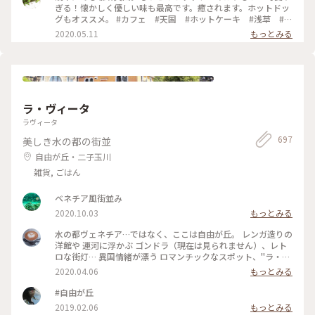
ぎる！懐かしく優しい味も最高です。癒されます。ホットドッ
グもオススメ。 #カフェ #天国 #ホットケーキ #浅草 #東
京
2020.05.11
もっとみる
ラ・ヴィータ
ラヴィータ
697
美しき水の都の街並
自由が丘・二子玉川
雑貨, ごはん
ベネチア風街並み
2020.10.03
もっとみる
水の都ヴェネチア…ではなく、ここは自由が丘。 レンガ造りの
洋館や 運河に浮かぶ ゴンドラ（現在は見られません）、レト
ロな街灯… 異国情緒が漂う ロマンチックなスポット、"ラ・ヴ
ィータ" 夕暮れ時は、ライトアップがきれい☺️♡ 写真を撮るの
2020.04.06
もっとみる
が楽しみな スポットでもあります。 近場ながら、今回 初めて
スマホでパシャリ😆 以前は、お気に入りの テニスショップが
#自由が丘
ありましたが、店舗は 何代か変わり…今は、革製品のお店や
2019.02.06
もっとみる
インテリア雑貨のお店などが 入っています。 #わたしの散歩道