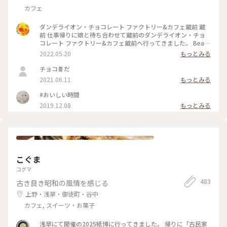
カフェ
ダンデライオン・チョコレート ファクトリー&カフェ蔵前 蔵
前 仕事帰りに娘と待ち合わせて蔵前のダンデライオン・チョ
コレート ファクトリー&カフェ蔵前へ行ってきました。 Bean
to Bar（ビーントゥバー）とは、カカオ豆からチョコレートバ
2022.05.20
もっとみる
ーになるまで一貫して製造を行うことだそうで（いまさら知り
ました💦）、レジ脇の硝子張りのお部屋にはカカオ豆がたくさ
チョコ🍫だ
んあり、右側には完成したチョコバーが綺麗に並んでいまし
2021.06.11
もっとみる
た。 今日は、蔵前店限定のほうじ茶で香りづけしたホットチ
ョコレートと一番人気のスモアをたべました。 （スモア→グ
#おいしい時間
ラハムクラッカーの上にチョコレートガナッシュとマシュマロ
2019.12.08
もっとみる
が乗っていて、注文を受けてから表面を焼き上げてくれます）
「濃いものどうし、失敗したかな💦」と思いましたが思いのほ
かあっさりとした甘さで美味しくいただきました。 ダンデラ
イオン、鎌倉、表参道にありましたがいつの間にやらなくなっ
て、東京にはいまはここだけになってしまったのですね。 土日
は混雑しているようですが、平日夕方は待つことなく入れまし
た。 また来ようと思います❤️ #春風さんぽ #Myことりっぷ #蔵
こぐま
前 #カフェ #まだまだ #行きたいカフェが #いっぱい
コグマ
483
古き良き昭和の風情を感じる
上野・浅草・御徒町・谷中
カフェ, スイーツ・お菓子
浅草にて開催の2025紙博に行ってきました。 帰りに「古民家