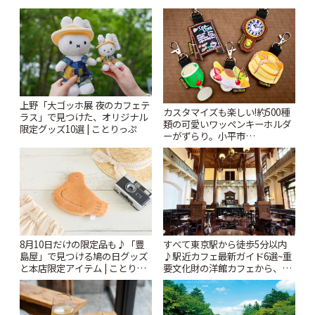
上野「大ゴッホ展 夜のカフェテ
カスタマイズも楽しい!約500種
ラス」で見つけた、オリジナル
類の可愛いワッペンキーホルダ
限定グッズ10選 | ことりっぷ
ーがずらり。小平市
「Kimamaya T&K」 | ことりっ
ぷ
8月10日だけの限定品も♪「豊
すべて東京駅から徒歩5分以内
島屋」で見つける鳩の日グッズ
♪駅近カフェ最新ガイド6選~重
と本店限定アイテム | ことりっ
要文化財の洋館カフェから、改
ぷ
札すぐのレトロ喫茶まで~ | こと
りっぷ