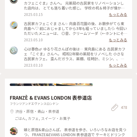
カフェこぐま」さんへ。 元薬局の古民家をリノベーションし
た店内は、 とても落ち着いた感じ。 学校の机＆椅子が懐かし
いかった！ 食事とスイーツで悩みましたが、 今回はランチ兼
2025.03.15
もっとみる
ディナーとして焼きオムライス。 卵の下にチーズが入ってい
て、美味しかったです。 次はスイーツをいただきたいな〜 #曳
古民家カフェこぐま さん✨ 向島百花園の後、お散歩がてら東
舟 #東向島 #古民家カフェ #スカイツリー
向島へ♡ 前におじゃましてから3年も経っていました💦 今回い
ただいたメニューは、 ◎昔、クリームソーダ（←ホントにそ
ういう名前） ◎焼きカレー ここに来ると頼みたくなるクリー
2023.05.10
もっとみる
ムソーダ（笑） （前回も投稿していた😂） そしてお初の焼き
カレー旨しです！🍛 * 相変わらずレトロ感溢れ、ダウンライト
心は春色🌿 ゆるり花さんぽの後は… 東向島にある 古民家カフ
が落ち着きます。 ポイントカードをもらったので、 また訪問
ェ 「こぐま」さんへ。 昭和2年築の薬局をリノベした 小さな
したいと思います🧸💕 #こぐま #古民家カフェ #レトロ #もと
古民家カフェ。 歪んだガラス、薬棚、柱時計、ミシン、、 古
薬局 #ランチ #スイーツ食べてないよ #私のことりっぷ旅 #レ
いものと、学校の机と椅子などなど… なんともノスタルジック
2023.03.10
もっとみる
トロな街 #ひとりカフェ部
な店内で あんみつ玉と ジャスミン茶、 ショコラと珈琲のタル
トと こぐまブレンドを。 コーヒーカップとポットには カフェ
のロゴ、こぐまの絵付け。。 ほっこりカフェ時間になりまし
た。 #心は春色#東向島#こぐま#古民家カフェ#東京カフェ#ゆ
るりカフェ時間#レトロな街 #Myことりっぷ #私のことりっぷ
旅
FRANZÈ & EVANS LONDON 表参道店
フランツアンドエヴァンスロンドン
478
渋谷・原宿・青山・表参道
ごはん, カフェ, スイーツ・お菓子
娘と原宿&青山さんぽ。 表参道を歩き、いろいろなお店を見つ
つ、 FRANZE&EVANS LONDON 表参道店で ケーキとドリンク