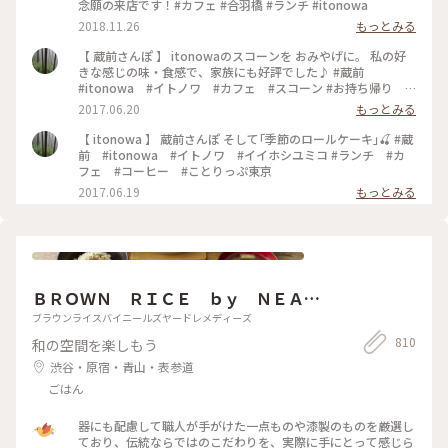
念願の来店です！#カフェ #合羽橋 #ランチ #itonowa
2018.11.26
もっとみる
【 蔵前さんぽ 】 itonowaのスコーンを おみやげに。 私の好
きな感じの味・食感で、家族にも好評でした♪ #蔵前
#itonowa #イトノワ #カフェ #スコーン #お持ち帰り #
おみやげ
2017.06.20
もっとみる
【 itonowa 】 蔵前さんぽ そして｢季節のロールケーキ｣🍒 #蔵
前 #itonowa #イトノワ #イイホシユミコ #ランチ #カ
フェ #コーヒー #ことりっぷ東京
2017.06.19
もっとみる
ＢＲＯＷＮ ＲＩＣＥ ｂｙ ＮＥＡ
Ｌ’Ｓ ＹＡＲＤ ＲＥＭＥＤＩＥＳ
ブラウンライスバイニールズヤードレメディーズ
810
和の空間を楽しもう
渋谷・原宿・青山・表参道
ごはん
器にも配慮して職人が手がけた一点ものや漆製のものを厳選し
ており、伝統ならではのこだわりを、実際に手にとって感じら