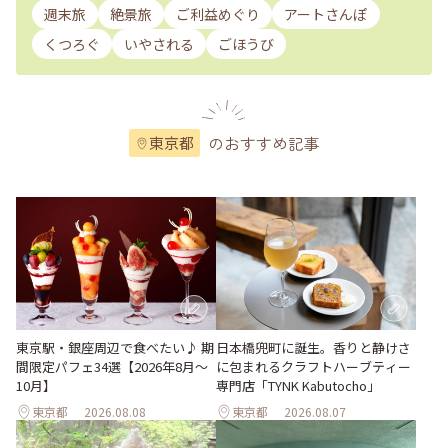
週末旅
絶景旅
ご利益めぐり
アートさんぽ
くつろぐ
いやされる
ごほうび
のおすすめ記事
東京都
東京駅・銀座周辺で食べたい♪ 期
日本橋兜町に誕生。香りと静けさ
間限定パフェ34選【2026年8月～
に包まれるクラフトハーブティー
10月】
専門店「TYNK Kabutocho」
東京都
2026.08.08
東京都
2026.08.07