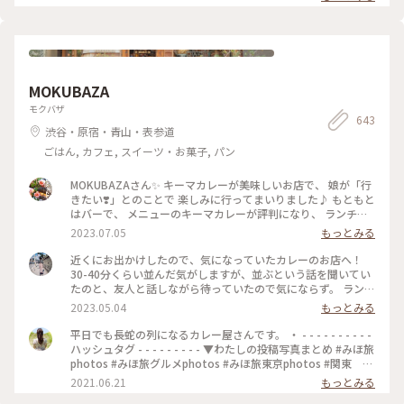
お出かけ
MOKUBAZA
モクバザ
643
渋谷・原宿・青山・表参道
ごはん, カフェ, スイーツ・お菓子, パン
MOKUBAZAさん✨ キーマカレーが美味しいお店で、 娘が「行
きたい❣️」とのことで 楽しみに行ってまいりました♪ もともと
はバーで、 メニューのキーマカレーが評判になり、 ランチタ
イムも営業するようになったとのことです。 20時間以上かけ
2023.07.05
もっとみる
て作るキーマカレーは 本当に味わい深くてスパイスたっぷり
で とても美味しいです✨ さらに、小麦粉、化学調味料、人工
近くにお出かけしたので、気になっていたカレーのお店へ！
添加物 なども入っていないそうで、 身体にも優しいカレーで
30-40分くらい並んだ気がしますが、並ぶという話を聞いてい
す(o^^o) 私たちは、チーズキーマカレーを マンゴーラッシー
たのと、友人と話しながら待っていたので気にならず。 ランチ
と一緒にいただきました♡ モッツァレラチーズがとろ〜り✨
は14時までらしいですが、その時間までに並んでいたら入れる
2023.05.04
もっとみる
とても美味しかったです❣️ 他にもナッツキーマカレーや、 コリ
みたいです🙆🏻‍♀️ 私は、焼きエッグキーマカレー（Sサイズ
アンダーキーマカレー、 アボカドキーマカレーなどなど💕 次
¥1,280）をいただきました🍛 熱々で、少し辛めですが、私の
平日でも長蛇の列になるカレー屋さんです。 ・ - - - - - - - - - -
にうかがうのが楽しみになりました•*¨*•.¸¸♡ ★山手線原宿駅
好みの辛さでした（辛いのが苦手な友人は苦労してました😂）
ハッシュタグ - - - - - - - - - ▼わたしの投稿写真まとめ #みほ旅
より徒歩9分 ★副都心線北参道駅より徒歩6分 ★総武線千駄ヶ
何より、スパイスの香りが最高でした！！ これは行列ができ
photos #みほ旅グルメphotos #みほ旅東京photos #関東 #
谷駅より徒歩10分 ★大江戸線国立競技場駅より徒歩10分
るな、、という感じです。 帰宅しても、まだ香りが残っててま
東京都 #東京 #表参道 #東京カフェ #カレー #チーズカレ
2021.06.21
もっとみる
#MOKUBAZA #私のことりっぷ旅 #ランチ #チーズキーマカレ
た食べたくなってます😂💓 #MOKUBAZA #カレー #キーマカレ
ー #モクバザ #MOKUBAZA #夏色さがし - - - - - - - - - - - - - -
ー #キーマカレー #カレーランチ #東京 #カレー大好き
ー #神宮 #私のことりっぷ旅