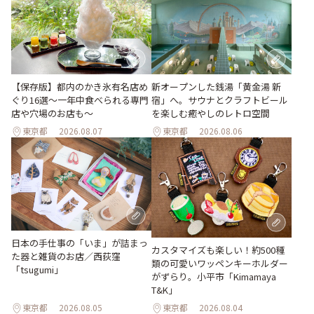
【保存版】都内のかき氷有名店め
新オープンした銭湯「黄金湯 新
ぐり16選～一年中食べられる専門
宿」へ。サウナとクラフトビール
店や穴場のお店も～
を楽しむ癒やしのレトロ空間
東京都
2026.08.07
東京都
2026.08.06
日本の手仕事の「いま」が詰まっ
カスタマイズも楽しい！約500種
た器と雑貨のお店／西荻窪
類の可愛いワッペンキーホルダー
「tsugumi」
がずらり。小平市「Kimamaya
T&K」
東京都
2026.08.05
東京都
2026.08.04