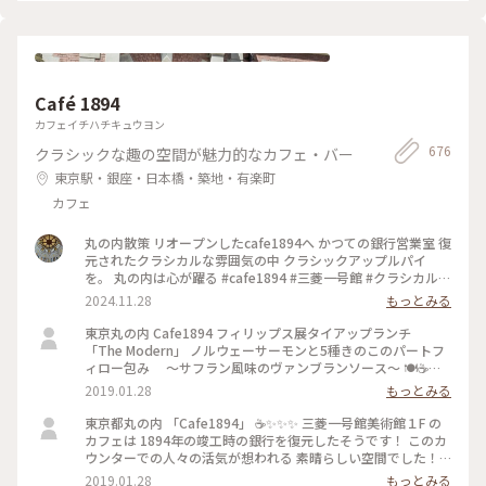
#メルヘン #春の訪れ #ラヴィータ #ヴェネチアの街並み #商業
施設 #写真映えスポット #自由が丘 #わたしの街 #ことりっぷ
東京
Café 1894
カフェイチハチキュウヨン
676
クラシックな趣の空間が魅力的なカフェ・バー
東京駅・銀座・日本橋・築地・有楽町
カフェ
丸の内散策 リオープンしたcafe1894へ かつての銀行営業室 復
元されたクラシカルな雰囲気の中 クラシックアップルパイ
を。 丸の内は心が躍る #cafe1894 #三菱一号館 #クラシカルな
街 #丸の内
2024.11.28
もっとみる
東京丸の内 Cafe1894 フィリップス展タイアップランチ
「The Modern」 ノルウェーサーモンと5種きのこのパートフ
ィロー包み ～サフラン風味のヴァンブランソース～ 🍽☕️
✨✨✨ モダンな盛り付け🌾 パイがサクサク 美味しく頂きまし
2019.01.28
もっとみる
た！ #東京 #ランチ #お出かけ #丸の内 #三菱一号館美術館
#Cafe1894 #フィリップス・コレクション #タイアップメニュ
東京都丸の内 「Cafe1894」 ☕️✨✨✨ 三菱一号館美術館１F の
ー #冬のごちそう
カフェは 1894年の竣工時の銀行を復元したそうです！ このカ
ウンターでの人々の活気が想われる 素晴らしい空間でした！
✨✨✨ #東京 #丸の内 #カフェ #三菱一号館美術館 #Cafe1894 #
2019.01.28
もっとみる