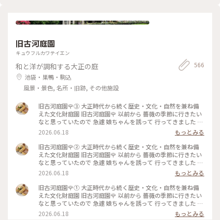
旧古河庭園
キュウフルカワテイエン
566
和と洋が調和する大正の庭
池袋・巣鴨・駒込
風景・景色, 名所・旧跡, その他施設
旧古河庭園🌹③ 大正時代から続く歴史・文化・自然を兼ね備
えた文化財庭園⁡ 旧古河庭園🌹 以前から 薔薇の季節に行きたい
なと思っていたので 急遽 娘ちゃんを誘って 行ってきました 先
日の花ファンタジアで また出遅れてしまい まだ薔薇に未練が
2026.06.18
もっとみる
あったので🥹 ⁡ やはり見頃は過ぎてしまっていましたが この広
さで 本当にたくさんの種類の薔薇が咲いていて 素敵な庭園で
旧古河庭園🌹② 大正時代から続く歴史・文化・自然を兼ね備
した✨️ ⁡ 次に行く時は 今回 時間がなくて寄れなかった 洋館の喫
えた文化財庭園⁡ 旧古河庭園🌹 以前から 薔薇の季節に行きたい
茶室で ゆっくりお茶をしたいです☕️🫖 ⁡ 2026.5.25 📸 ⁡ #旧古河
なと思っていたので 急遽 娘ちゃんを誘って 行ってきました 先
庭園 #薔薇 #ひみつの絶景
日の花ファンタジアで また出遅れてしまい まだ薔薇に未練が
2026.06.18
もっとみる
あったので🥹 ⁡ やはり見頃は過ぎてしまっていましたが この広
さで 本当にたくさんの種類の薔薇が咲いていて 素敵な庭園で
旧古河庭園🌹① 大正時代から続く歴史・文化・自然を兼ね備
した✨️ ⁡ 次に行く時は 今回 時間がなくて寄れなかった 洋館の喫
えた文化財庭園⁡ 旧古河庭園🌹 以前から 薔薇の季節に行きたい
茶室で ゆっくりお茶をしたいです☕️🫖 ⁡ 2026.5.25 📸 ⁡ #旧古河
なと思っていたので 急遽 娘ちゃんを誘って 行ってきました 先
庭園 #薔薇 #ひみつの絶景
日の花ファンタジアで また出遅れてしまい まだ薔薇に未練が
2026.06.18
もっとみる
あったので🥹 ⁡ やはり見頃は過ぎてしまっていましたが この広