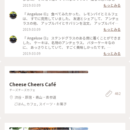
😅 美味しくいただきました。 最初で最後の訪問になりました
2019.03.09
もっとみる
が、 本当に行くことが出来てよかったです。 #angeluse#アン
ヂェラス#浅草カフェ#ダッチコーヒー
『 Angeluse ④』 食べてみたかった、 レモンパイとミルフェ
は、 すでに完売していました。 友達とシェアして、 アンヂェ
ラスの他、 アップルパイとサバリンを注文。 アップルパイ
は、みっちり。 サバリンは、しみしみでした。 #angeluse#ア
2019.03.09
もっとみる
ンヂェラス#浅草カフェ#ケーキ#アップルパイ#サバリン
『 Angeluse ③』 ステンドグラスのある席に着くことができま
した。 ケーキは、名物のアンヂェラス。 バターケーキなの
に、 あっさりとしていて、 すごく美味しかったです。
#angeluse#アンヂェラス#浅草カフェ#ケーキ#おやつ
2019.03.09
もっとみる
Cheese Cheers Café
チーズチーズカフェ
462
渋谷・原宿・青山・表参道
ごはん, カフェ, スイーツ・お菓子