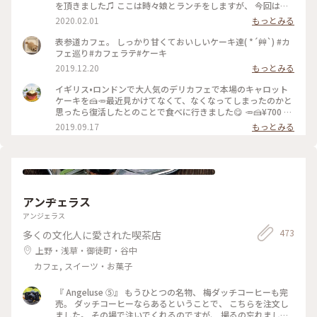
を頂きました♫ ここは時々娘とランチをしますが、 今回はケ
ーキを、私はビーツのカフェラテと一緒に♡ どのケーキもと
2020.02.01
もっとみる
ってもかわいくて 美味しそうで迷いました。 私は今回パンプ
ディングのケーキで、 あたたかくて美味しかったです(o^^o)
表参道カフェ。 しっかり甘くておいしいケーキ達( *´艸`) #カ
居心地が良くホッとひと息。 パンプディングとカフェラテで
フェ巡り#カフェラテ#ケーキ
ゆっくりあたたまりました(^-^) #franzeandevanslondon #表
2019.12.20
もっとみる
参道 #神宮前 #東京 #冬のおでかけ #わたしの街 #ケーキ #カフ
ェラテ #ビーツ #ラテアート #カフェ #青山
イギリス•ロンドンで大人気のデリカフェで本場のキャロット
ケーキを🍰🥕最近見かけてなくて、なくなってしまったのかと
思ったら復活したとのことで食べに行きました😋 🥕🍰¥700 #
フランツアンドエヴァンス #キャロットケーキ #表参道
2019.09.17
もっとみる
アンヂェラス
アンジェラス
473
多くの文化人に愛された喫茶店
上野・浅草・御徒町・谷中
カフェ, スイーツ・お菓子
『 Angeluse ⑤』 もうひとつの名物、 梅ダッチコーヒーも完
売。 ダッチコーヒーならあるということで、 こちらを注文し
ました。 その場で注いでくれるのですが、 撮るの忘れました