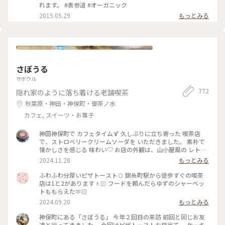
れます。 #表参道 #オーガニック
2015.05.29
もっとみる
さぼうる
サボウル
772
隠れ家のように落ち着ける老舗喫茶
秋葉原・神田・神保町・御茶ノ水
カフェ, スイーツ・お菓子
神田神保町で カフェタイム🍹 久しぶりに立ち寄った 喫茶店
で、ストロベリークリームソーダを いただきました。 素朴で
懐かしさを感じる 味わい♡ お店の外観は、山小屋風の レトロ
な佇まい、 ダイヤル式の 赤電話も 懐かしい♡ (この赤電話、
2024.11.28
もっとみる
今でも現役らしいのですが、確かなところは不明です) 店内
も、小スペースながら 落ち着いた雰囲気、一人でまったりす
ふわふわ分厚いピザトースト🍞 錦糸町駅から徒歩すぐの喫茶
るのには、心地よい場所です。 開業したのは、約70年前なの
店は1と2があります🚶🏻 フードを頼んだらゆずのシャーベッ
だそう。 創業当時から 受け継がれた 数々のメニューは、今も
トももらえた🫶🏻
健在、今回 いただいた クリームソーダも、その中のひとつで
2024.09.20
もっとみる
す。 最近、あちらこちらで 目にするようになった カラフルな
クリームソーダは、こちらのお店から 始まったのだとか。 何
神保町にある「さぼうる」 今年２回目の来訪 前回と同じお友
とも、歴史を感じさせてくれます。 コーヒーをいただくつもり
達と行ってきました。 今回はピザトーストお目当て。 ケーキ