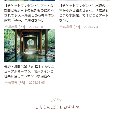
【チケットプレゼント】アートな
【チケットプレゼント】水辺の世
空間ともふもふの生きものに癒や
界から浮世絵の世界へ。「広島も
されて♪ 大人も楽しめる神戸の水
とまち水族館」ではじまるアート
族館「átoa」と周辺さんぽ
さんぽ
兵庫県
[PR]
2026.08.07
広島県
[PR]
2026.07.31
長野・浅間温泉「界 松本」がリニ
ューアルオープン。信州ワインと
音楽に浸るエレガントな湯宿へ
長野県
[PR]
2026.08.05
こちらの記事もおすすめ