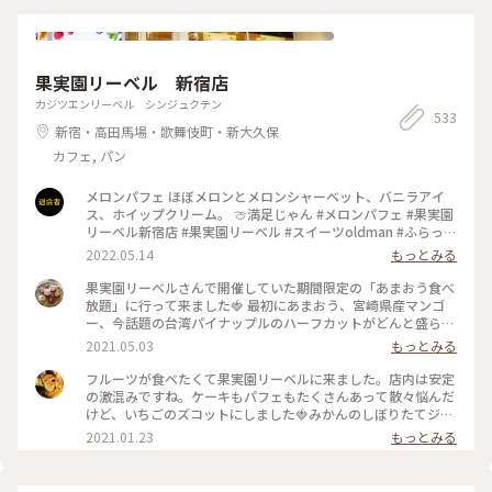
📷:2025.3.7 Fri. : #ランチ #おにぎり #おにぎりカフェ #美味 #
#おむすび #ランチ #カフェ #谷根千 #千駄木
具材豊富 #好きなおにぎりを選べます #千駄木 #谷中 #東京
#milkのミルキーな毎日
果実園リーベル 新宿店
カジツエンリーベル シンジュクテン
533
新宿・高田馬場・歌舞伎町・新大久保
カフェ, パン
メロンパフェ ほぼメロンとメロンシャーベット、バニラアイ
ス、ホイップクリーム。 🍈満足じゃん #メロンパフェ #果実園
リーベル新宿店 #果実園リーベル #スイーツoldman #ふらっと
クリス
2022.05.14
もっとみる
果実園リーベルさんで開催していた期間限定の「あまおう食べ
放題」に行って来ました🍓 最初にあまおう、宮崎県産マンゴ
ー、今話題の台湾パイナップルのハーフカットがどんと盛られ
たプレートが出てきて私も友達もびっくり。あまおうはもちろ
2021.05.03
もっとみる
んのこと、マンゴーとパイナップルも甘々に完熟していて美味
しかった〜！ あまおうプレート、パスタ、アイス、あまおう
フルーツが食べたくて果実園リーベルに来ました。店内は安定
とマンゴーのフルーツサンドは食べ放題です。フルーツサンド
の激混みですね。ケーキもパフェもたくさんあって散々悩んだ
の虜になってしまい、後半はひたすらフルーツサンドばかり食
けど、いちごのズコットにしました🍓みかんのしぼりたてジュ
べてました笑。お値段はそこそこしますが内容を考えるとかな
ースもおいしかった🍊 #果実園リーベル #いちご #ケーキ #新
2021.01.23
もっとみる
り満足度は高いです！ #果実園#果実園リーベル#あまおう#マ
宿
ンゴー#パイナップル#食べ放題#フルーツサンド