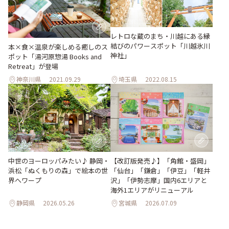
レトロな蔵のまち・川越にある縁
結びのパワースポット「川越氷川
本×食×温泉が楽しめる癒しのス
神社」
ポット「湯河原惣湯 Books and
Retreat」が登場
神奈川県
2021.09.29
埼玉県
2022.08.15
【改訂版発売♪】「角館・盛岡」
中世のヨーロッパみたい♪ 静岡・
「仙台」「鎌倉」「伊豆」「軽井
浜松「ぬくもりの森」で絵本の世
沢」「伊勢志摩」国内6エリアと
界へワープ
海外1エリアがリニューアル
静岡県
2026.05.26
宮城県
2026.07.09