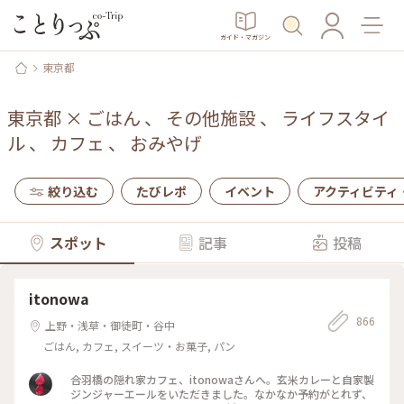
ガイド・マガジン
東京都
東京都
×
ごはん
、
その他施設
、
ライフスタイ
ル
、
カフェ
、
おみやげ
絞り込む
たびレポ
イベント
アクティビティ
スポット
記事
投稿
itonowa
866
上野・浅草・御徒町・谷中
ごはん, カフェ, スイーツ・お菓子, パン
合羽橋の隠れ家カフェ、itonowaさんへ。玄米カレーと自家製
ジンジャーエールをいただきました。なかなか予約がとれず、