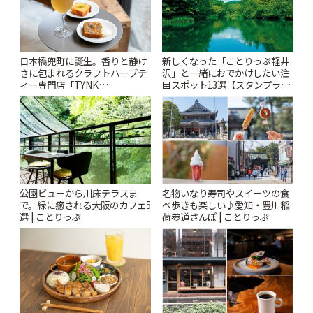
日本橋兜町に誕生。香りと静け
新しくなった「ことりっぷ軽井
さに包まれるクラフトハーブテ
沢」と一緒におでかけしたい注
ィー専門店「TYNK
目スポット13選【スタンプラリ
Kabutocho」 | ことりっぷ
ー開催中】 | ことりっぷ
公園ビューから川床テラスま
名物いなり寿司やスイーツの食
で。緑に癒される大阪のカフェ5
べ歩きも楽しい♪愛知・豊川稲
選 | ことりっぷ
荷参道さんぽ | ことりっぷ