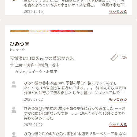
でしたが、この日は 気温が高く、冷たい飲み物で 季節外れの
も食べようという事で小さいサイズを頼む。 今回は半地下
クールダウン💦 これで、クリームソーダは、飲み納めかなぁ…
の席に通されて。 場所も駅前、老舗有名店だけあって、平日な
2022.12.15
もっとみる
なんて思いながら、ゆっくりと味わって いただきました。 #カ
のに ひっきりなしに来客が。混雑してました。 お口なおしに
フェ #スイーツ #クリームソーダ #喫茶店メニュー #レトロ #ク
柚子シャーベット美味しかった。 ケーキは食べずに二軒目に
ラシカルな街 #神田 #神保町 #さぼうる #喫茶店 #東京 #秋の彩
いきました。 #Myことりっぷ #神保町 #さぼうる #カフェ
り
ひみつ堂
ヒミツドウ
726
天然氷に自家製みつの贅沢かき氷
上野・浅草・御徒町・谷中
カフェ, スイーツ・お菓子
ひみつ堂@谷中本店 38℃予報の平日午後に行ってみまし
た〜〜 さすがに並びに来ないですね。。。 前10人くらいで10
分ほどの外待ちで済みました しかし暑い…グレフル三昧で 果
肉たくさん載って甘いと苦いがちょうどいい！ よーぐると蜜
2026.07.22
もっとみる
がいらないくらいしっかり柑橘の味🍋 溶けても生ジュースみ
たいで最後まで美味しかった 夜の部で桃メニューが出る日で
ひみつ堂@谷中本店 38℃予報の午後に行ってみました〜〜 さ
迷ったけどさすがに２時間待てない、、、 それに17時からけ
すがに並びに来ないですね。。。 10人くらいで10分ほどの外
っこう並ぶのよね。。日没前でまだ暑いし！ 以外と日中は穴
待ちで済みました
場なのかもです。
2026.07.22
もっとみる
ひみつ堂とDIXANS ひみつ堂谷中本店でブルーベリー三昧 なん