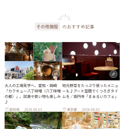
のおすすめ記事
その他施設
地元野菜をたっぷり使ったメニュ
大人の工場見学へ、愛知・岡崎
ーも♪アート空間でくつろぎタイ
「カクキュー八丁味噌（八丁味噌
ムを／高円寺「まぁるいカフェ」
の郷）」。試食や買い物も楽しみ
♪
愛知県
2026.08.03
東京都
2026.08.03