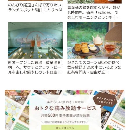
のんびり尾道さんぽで寄りたい
青葉通の緑を眺めながら、静か
ランチスポット6選 | ことりっぷ
な時間を。仙台「Echoes」で
楽しむモーニングとランチ | こ
とりっぷ
新オープンした銭湯「黄金湯 新
焼きたてスコーン&紅茶が食べ
宿」へ。サウナとクラフトビー
飲み放題♪ 森の中にいるような
ルを楽しむ癒やしのレトロ空間
紅茶専門店・自由が丘
| ことりっぷ
「YOTSUBA TEA」でのんびり
時間 | ことりっぷ