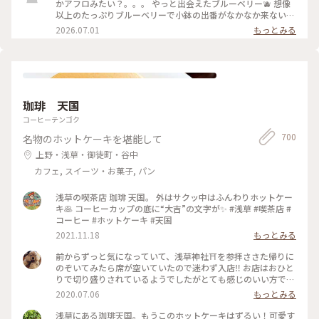
かアフロみたい？。。。 やっと出会えたブルーベリー🫐 想像
以上のたっぷりブルーベリーで小鉢の出番がなかなか来ない
何粒のブルーベリー使ってるんだろ ひみつのガールズパワー
2026.07.01
もっとみる
毎日お疲れ様様です！ 魔夏営業スタートなのでいっぱい通い
ますよー trevoの待ち時間で向かったのはDIXANS 抹茶ラテの
アートがキレイで外のグリーンを背景にいい感じで撮れました
珈琲 天国
コーヒーテンゴク
700
名物のホットケーキを堪能して
上野・浅草・御徒町・谷中
カフェ, スイーツ・お菓子, パン
浅草の喫茶店 珈琲 天国。 外はサクッ中はふんわりホットケー
キ🥞 コーヒーカップの底に“大吉”の文字が✨ #浅草 #喫茶店 #
コーヒー #ホットケーキ #天国
2021.11.18
もっとみる
前からずっと気になっていて、浅草神社⛩を参拝ささた帰りに
のぞいてみたら席が空いていたので迷わず入店‼️ お店はおひと
りで切り盛りされているようでしたがとても感じのいい方で、
ホットケーキ🥞は昔ながらの素朴なかんじがコーヒー☕️によく
2020.07.06
もっとみる
合って美味しかった😆💕
浅草にある珈琲天国。もうこのホットケーキはずるい！可愛す