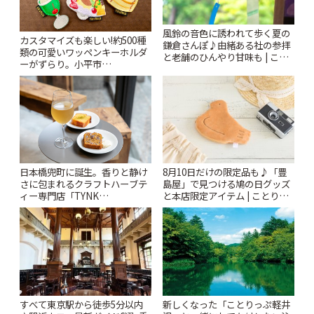
風鈴の音色に誘われて歩く夏の
カスタマイズも楽しい!約500種
鎌倉さんぽ♪由緒ある社の参拝
類の可愛いワッペンキーホルダ
と老舗のひんやり甘味も | こと
ーがずらり。小平市
りっぷ
「Kimamaya T&K」 | ことりっ
ぷ
日本橋兜町に誕生。香りと静け
8月10日だけの限定品も♪「豊
さに包まれるクラフトハーブテ
島屋」で見つける鳩の日グッズ
ィー専門店「TYNK
と本店限定アイテム | ことりっ
Kabutocho」 | ことりっぷ
ぷ
すべて東京駅から徒歩5分以内
新しくなった「ことりっぷ軽井