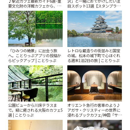
♪駅近カフェ最新ガイド6選~重
沢」と一緒におでかけしたい注
要文化財の洋館カフェから、改
目スポット13選【スタンプラリ
札すぐのレトロ喫茶まで~ | こと
ー開催中】 | ことりっぷ
りっぷ
「ひみつの絶景」に出会う旅
レトロな蔵造りの街並みと国宝
へ。ことりっぷアプリの投稿か
の城。松本の城下町で心ほぐれ
らピックアップ | ことりっぷ
る週末1泊2日の旅 | ことりっぷ
公園ビューから川床テラスま
オリエント急行の客車のよう♪
で。緑に癒される大阪のカフェ5
アガサ・クリスティーの世界に
選 | ことりっぷ
浸れるブックカフェ/神田「サロ
ンクリスティ」 | ことりっぷ