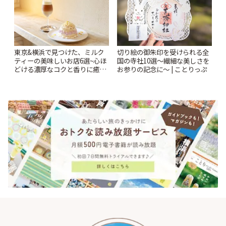
東京&横浜で見つけた、ミルク
切り絵の御朱印を受けられる全
ティーの美味しいお店6選~心ほ
国の寺社10選〜繊細な美しさを
どける濃厚なコクと香りに癒や
お参りの記念に〜 | ことりっぷ
されるティータイム~ | ことりっ
ぷ