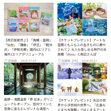
【改訂版発売♪】「角館・盛岡」
【チケットプレゼント】アートな
「仙台」「鎌倉」「伊豆」「軽井
空間ともふもふの生きものに癒や
沢」「伊勢志摩」国内6エリアと
されて♪ 大人も楽しめる神戸の水
海外1エリアがリニューアル
族館「átoa」と周辺さんぽ
宮城県
2026.07.09
兵庫県
[PR]
2026.08.07
長野・浅間温泉「界 松本」がリニ
【チケットプレゼント】水辺の世
ューアルオープン。信州ワインと
界から浮世絵の世界へ。「広島も
音楽に浸るエレガントな湯宿へ
とまち水族館」ではじまるアート