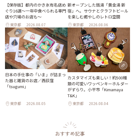
【保存版】都内のかき氷有名店め
新オープンした銭湯「黄金湯 新
ぐり16選～一年中食べられる専門
宿」へ。サウナとクラフトビール
店や穴場のお店も～
を楽しむ癒やしのレトロ空間
東京都
2026.08.07
東京都
2026.08.06
日本の手仕事の「いま」が詰まっ
カスタマイズも楽しい！約500種
た器と雑貨のお店／西荻窪
類の可愛いワッペンキーホルダー
「tsugumi」
がずらり。小平市「Kimamaya
T&K」
東京都
2026.08.05
東京都
2026.08.04
おすすめ記事