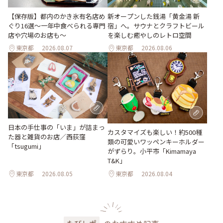
【保存版】都内のかき氷有名店め
新オープンした銭湯「黄金湯 新
ぐり16選～一年中食べられる専門
宿」へ。サウナとクラフトビール
店や穴場のお店も～
を楽しむ癒やしのレトロ空間
東京都
2026.08.07
東京都
2026.08.06
日本の手仕事の「いま」が詰まっ
カスタマイズも楽しい！約500種
た器と雑貨のお店／西荻窪
類の可愛いワッペンキーホルダー
「tsugumi」
がずらり。小平市「Kimamaya
T&K」
東京都
2026.08.05
東京都
2026.08.04