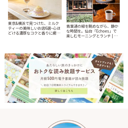
東京&横浜で見つけた、ミルク
青葉通の緑を眺めながら、静か
ティーの美味しいお店6選~心ほ
な時間を。仙台「Echoes」で
どける濃厚なコクと香りに癒や
楽しむモーニングとランチ | こ
されるティータイム~ | ことりっ
とりっぷ
ぷ