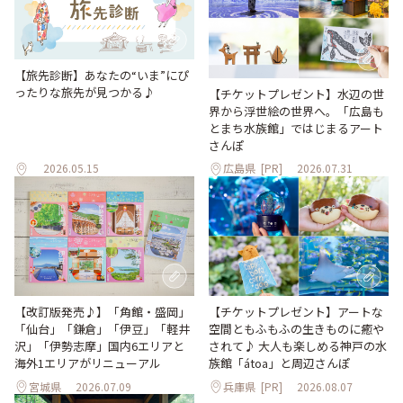
【旅先診断】あなたの“いま”にぴ
ったりな旅先が見つかる♪
【チケットプレゼント】水辺の世
界から浮世絵の世界へ。「広島も
とまち水族館」ではじまるアート
さんぽ
2026.05.15
広島県
[PR]
2026.07.31
【改訂版発売♪】「角館・盛岡」
【チケットプレゼント】アートな
「仙台」「鎌倉」「伊豆」「軽井
空間ともふもふの生きものに癒や
沢」「伊勢志摩」国内6エリアと
されて♪ 大人も楽しめる神戸の水
海外1エリアがリニューアル
族館「átoa」と周辺さんぽ
宮城県
2026.07.09
兵庫県
[PR]
2026.08.07