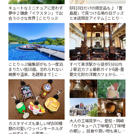
キュートなミニチュアに思わず
8月10日だけの限定品も♪「豊
夢中♪鎌倉「イクスタン」で出
島屋」で見つける鳩の日グッズ
会う小さな世界 | ことりっぷ
と本店限定アイテム | ことりっ
ぷ
ことりっぷ編集部がもう一度泊
すべて東京駅から徒歩5分以内
まりたい宿10選。忘れられない
♪駅近カフェ最新ガイド6選~重
絶景や温泉、名建築まで | こと
要文化財の洋館カフェから、改
りっぷ
札すぐのレトロ喫茶まで~ | こと
りっぷ
大人の工場見学へ、愛知・岡崎
カスタマイズも楽しい!約500種
「カクキュー八丁味噌(八丁味噌
類の可愛いワッペンキーホルダ
の郷)」。試食や買い物も楽しみ
ーがずらり。小平市