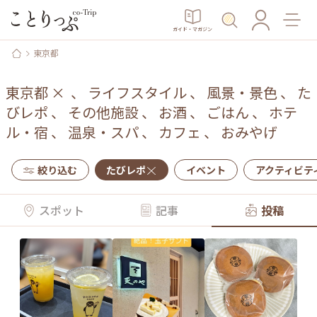
ガイド・マガジン
東京都
東京都
×
、
ライフスタイル
、
風景・景色
、
た
びレポ
、
その他施設
、
お酒
、
ごはん
、
ホテ
ル・宿
、
温泉・スパ
、
カフェ
、
おみやげ
絞り込む
たびレポ
イベント
アクティビテ
スポット
記事
投稿