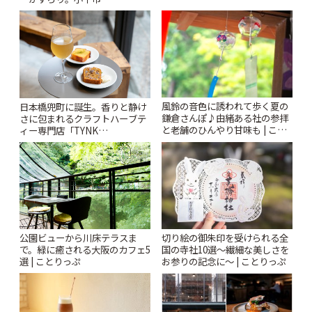
♪ | ことりっぷ
「Kimamaya T&K」 | ことりっ
ぷ
風鈴の音色に誘われて歩く夏の
日本橋兜町に誕生。香りと静け
鎌倉さんぽ♪由緒ある社の参拝
さに包まれるクラフトハーブテ
と老舗のひんやり甘味も | こと
ィー専門店「TYNK
りっぷ
Kabutocho」 | ことりっぷ
公園ビューから川床テラスま
切り絵の御朱印を受けられる全
で。緑に癒される大阪のカフェ5
国の寺社10選〜繊細な美しさを
選 | ことりっぷ
お参りの記念に〜 | ことりっぷ