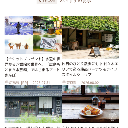
のおすすめ記事
たびレポ
【チケットプレゼント】水辺の世
休日のひとり散歩にも♪ 代々木エ
界から浮世絵の世界へ。「広島も
リアで巡る絶品ドーナツ＆ライフ
とまち水族館」ではじまるアート
スタイルショップ
さんぽ
広島県
[PR]
2026.07.31
東京都
2026.08.02