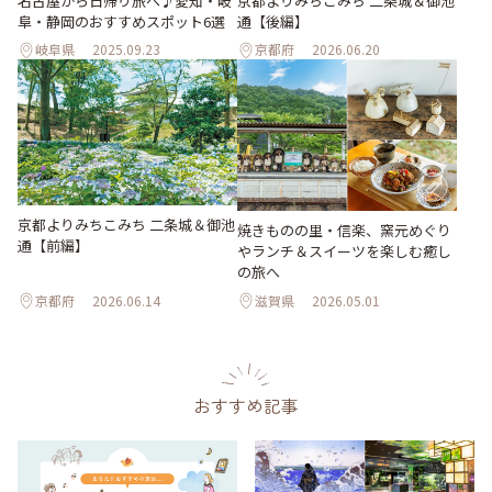
名古屋から日帰り旅へ♪愛知・岐
京都よりみちこみち 二条城＆御池
阜・静岡のおすすめスポット6選
通【後編】
岐阜県
2025.09.23
京都府
2026.06.20
京都よりみちこみち 二条城＆御池
焼きものの里・信楽、窯元めぐり
通【前編】
やランチ＆スイーツを楽しむ癒し
の旅へ
京都府
2026.06.14
滋賀県
2026.05.01
おすすめ記事