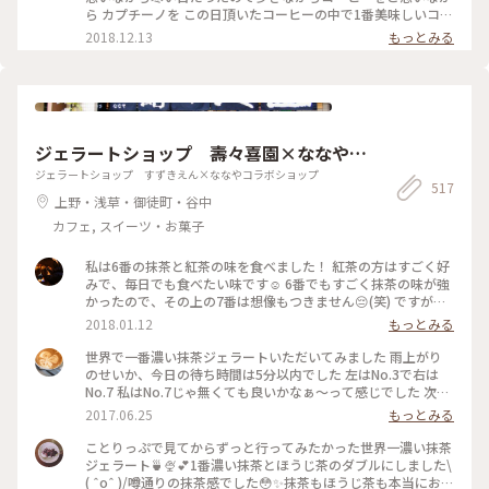
ら カプチーノを この日頂いたコーヒーの中で1番美味しいコー
ヒーでした 店内も清潔感 綺麗な空間 #わたしの街#カフェ巡り
2018.12.13
もっとみる
ジェラートショップ 壽々喜園×ななやコ
ラボショップ
ジェラートショップ すずきえん×ななやコラボショップ
517
上野・浅草・御徒町・谷中
カフェ, スイーツ・お菓子
私は6番の抹茶と紅茶の味を食べました！ 紅茶の方はすごく好
みで、毎日でも食べたい味です☺️ 6番でもすごく抹茶の味が強
かったので、その上の7番は想像もつきません😔(笑) ですが、
抹茶好きな人にはとってもオススメです👌🏻浅草観光がてらお店
2018.01.12
もっとみる
に立ち寄られてはどうでしょう👧🏻💗 #和スイーツ #ジェラー
ト #寿々喜園 #ななや
世界で一番濃い抹茶ジェラートいただいてみました 雨上がり
のせいか、今日の待ち時間は5分以内でした 左はNo.3で右は
No.7 私はNo.7じゃ無くても良いかなぁ〜って感じでした 次回
はNo.4かNo.5を試してみたいなぁ〜
2017.06.25
もっとみる
ことりっぷで見てからずっと行ってみたかった世界一濃い抹茶
ジェラート🍵🍨💕1番濃い抹茶とほうじ茶のダブルにしました\
( ˆoˆ )/噂通りの抹茶感でした😳✨抹茶もほうじ茶も本当にお茶