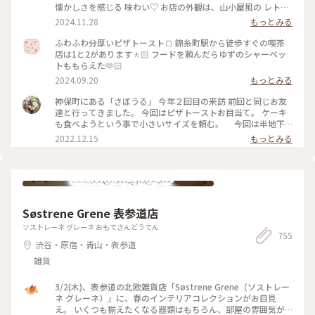
懐かしさを感じる 味わい♡ お店の外観は、山小屋風の レトロ
な佇まい、 ダイヤル式の 赤電話も 懐かしい♡ (この赤電話、
2024.11.28
もっとみる
今でも現役らしいのですが、確かなところは不明です) 店内
も、小スペースながら 落ち着いた雰囲気、一人でまったりす
ふわふわ分厚いピザトースト🍞 錦糸町駅から徒歩すぐの喫茶
るのには、心地よい場所です。 開業したのは、約70年前なの
店は1と2があります🚶🏻 フードを頼んだらゆずのシャーベッ
だそう。 創業当時から 受け継がれた 数々のメニューは、今も
トももらえた🫶🏻
健在、今回 いただいた クリームソーダも、その中のひとつで
2024.09.20
もっとみる
す。 最近、あちらこちらで 目にするようになった カラフルな
クリームソーダは、こちらのお店から 始まったのだとか。 何
神保町にある「さぼうる」 今年２回目の来訪 前回と同じお友
とも、歴史を感じさせてくれます。 コーヒーをいただくつもり
達と行ってきました。 今回はピザトーストお目当て。 ケーキ
でしたが、この日は 気温が高く、冷たい飲み物で 季節外れの
も食べようという事で小さいサイズを頼む。 今回は半地下
クールダウン💦 これで、クリームソーダは、飲み納めかなぁ…
の席に通されて。 場所も駅前、老舗有名店だけあって、平日な
2022.12.15
もっとみる
なんて思いながら、ゆっくりと味わって いただきました。 #カ
のに ひっきりなしに来客が。混雑してました。 お口なおしに
フェ #スイーツ #クリームソーダ #喫茶店メニュー #レトロ #ク
柚子シャーベット美味しかった。 ケーキは食べずに二軒目に
ラシカルな街 #神田 #神保町 #さぼうる #喫茶店 #東京 #秋の彩
いきました。 #Myことりっぷ #神保町 #さぼうる #カフェ
り
Søstrene Grene 表参道店
ソストレーネ グレーネ おもてさんどうてん
755
渋谷・原宿・青山・表参道
雑貨
3/2(木)、表参道の北欧雑貨店「Søstrene Grene（ソストレー
ネ グレーネ）」に、春のインテリアコレクションがお目見
え。 いくつも揃えたくなる器類はもちろん、部屋の雰囲気が