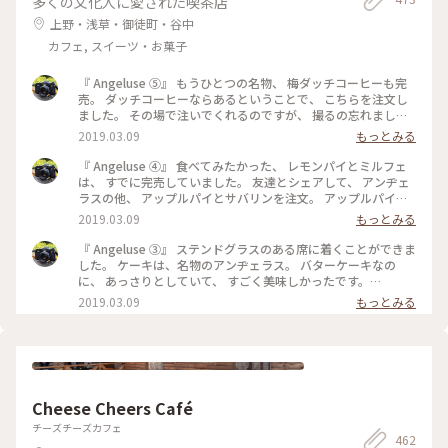
多くの文化人に愛された喫茶店
上野・浅草・御徒町・谷中
カフェ, スイーツ・お菓子
『 Angeluse ⑤』 もうひとつの名物、 梅ダッチコーヒーも完
売。 ダッチコーヒーならあるということで、 こちらを注文し
ました。 その場で注いでくれるのですが、 撮るの忘れました
😅 美味しくいただきました。 最初で最後の訪問になりました
2019.03.09
もっとみる
が、 本当に行くことが出来てよかったです。 #angeluse#アン
ヂェラス#浅草カフェ#ダッチコーヒー
『 Angeluse ④』 食べてみたかった、 レモンパイとミルフェ
は、 すでに完売していました。 友達とシェアして、 アンヂェ
ラスの他、 アップルパイとサバリンを注文。 アップルパイ
は、みっちり。 サバリンは、しみしみでした。 #angeluse#ア
2019.03.09
もっとみる
ンヂェラス#浅草カフェ#ケーキ#アップルパイ#サバリン
『 Angeluse ③』 ステンドグラスのある席に着くことができま
した。 ケーキは、名物のアンヂェラス。 バターケーキなの
に、 あっさりとしていて、 すごく美味しかったです。
#angeluse#アンヂェラス#浅草カフェ#ケーキ#おやつ
2019.03.09
もっとみる
Cheese Cheers Café
チーズチーズカフェ
462