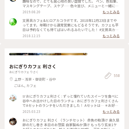
趣味なので、とても居心地の良い空間でした。 ペン、色鉛筆、
マスキングテープ、スケブ……色々並び、メニューと一緒に落
書きできるランチマットも。各席に色鉛筆が置いてあります。
2019.08.20
もっとみる
アカデミックな文具かと思いきや、品揃えは意外と面白グッズ
系でした。それは人を選ぶかも？ もちろん本も揃っているの
文房具カフェ&ヒロアカコラボです。2018年12月23日までや
でずっと居られるカフェでした。 写真はほうじ茶クレームブ
ってます。年明けから通常営業にもどるそうです。カフェも平
リュレ。 レジは、食事も文房具も一緒なのでちょっと混み合
日は予約なくても待てばはいれるみたいでした！ #文房具カフ
います。 アニメやマンガとのコラボも結構しているみたいです
ェ ＃ヒーローアカデミア
2018.12.15
もっとみる
ね #カフェ #東京 #都内 #文房具カフェ #アニメコラボ
おにぎりカフェ 利さく
おにぎりカフェ りさく
558
上野・浅草・御徒町・谷中
ごはん, カフェ
🥢おにぎりカフェ利さく : ずっと憧れていたスイーツを食べに
谷中へお出かけした日のランチ🍙 : おにぎりカフェ利さくさん
でAセットのランチをいただきました！ Aセットは… ＊お好み
のおにぎり2個 ＊お好みのスープ を選べて¥900でした✨ おに
2025.03.23
もっとみる
ぎりは30種類ほどあり、注文が入ってから作ってくれるシステ
ムです🍙 とにかく種類が多いので、気になるおにぎりがたく
おにぎりカフェ 利さく 〈ランチセット〉 赤魚の粕漬け 奥久慈
さん🤤 迷いに迷って、『炙りみそにぎり』と『クリームチーズ
卵のだし巻き 本日のお惣菜 自家製ぬか漬け もっちり玄米1ケ
たらこ』を選びました！ おにぎり屋さんのおにぎり…✨ お米