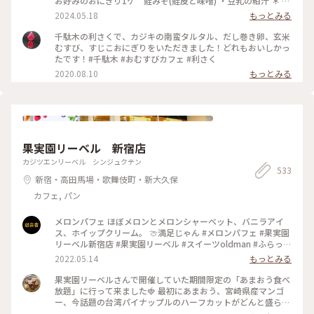
お好みのおにぎり1ケ 鮭みそ(鮭皮と味噌) ・豆乳の粕汁 ＊ お
や海苔、塩などの素材、炊き方にもこだわっていてとっても美
久しぶりのおにぎりランチ☆ 千駄木駅近くの「おにぎりカフ
2024.05.18
もっとみる
味しかったです♡ スープは季節限定の『豆乳の粕汁』を選び
ェ 利さく」へ…☆ おにぎりと小鉢いろいろの お得なランチセ
ました！ まろやかで優しい味で美味しかった😌 : スイーツをい
ット☆ お好みのおにぎり1ケには 悩んだ末に鮭みそ(鮭皮と味
千駄木の利さくで、カジキの南蛮タルタル、だし巻き卵、玄米
ただく予定があったのでお昼は控えめに。 それでも、意外と
噌)を☆ 赤魚の粕漬けやだし巻き 小松菜のお浸し ぬか漬け ど
むすび、すじこおにぎりをいただきました！どれもおいしかっ
お腹いっぱいになりました🎵 : お店は千駄木駅の近くで行きや
れもおいしくホッとする味わい☆ 鮭みそのおにぎりも もちろ
たです！#千駄木 #おむすびカフェ #利さく
すいです🌟 平日のお休みの日に行きましたが、意外と混んで
んおいしかったですが もっちり玄米がまた たまらなく味わい
2020.08.10
もっとみる
いて20分くらい待って座れました。 外国人の方が多かった
深いおいしさ☆☆☆ やっぱり おにぎり屋さんのおにぎりはお
な〜という印象です💡 おにぎり🍙海外でも人気なのかな〜 :
いしい！ またいただきたいと思います〜☆ #電車旅 #おにぎり
📷:2025.3.7 Fri. : #ランチ #おにぎり #おにぎりカフェ #美味 #
#おむすび #ランチ #カフェ #谷根千 #千駄木
具材豊富 #好きなおにぎりを選べます #千駄木 #谷中 #東京
#milkのミルキーな毎日
果実園リーベル 新宿店
カジツエンリーベル シンジュクテン
533
新宿・高田馬場・歌舞伎町・新大久保
カフェ, パン
メロンパフェ ほぼメロンとメロンシャーベット、バニラアイ
ス、ホイップクリーム。 🍈満足じゃん #メロンパフェ #果実園
リーベル新宿店 #果実園リーベル #スイーツoldman #ふらっと
クリス
2022.05.14
もっとみる
果実園リーベルさんで開催していた期間限定の「あまおう食べ
放題」に行って来ました🍓 最初にあまおう、宮崎県産マンゴ
ー、今話題の台湾パイナップルのハーフカットがどんと盛られ
たプレートが出てきて私も友達もびっくり。あまおうはもちろ