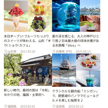
本日オープン! フルーツたっぷり
夏の涼を感じる、大人の神戸ひと
のスイーツが味わえる、山形「オ
り旅♪日本最大級の球体水槽があ
ウ! ショウ! カフェ」
る水族館「átoa」へ
山形県
2017.05.20
兵庫県
[PR]
2025.08.12
新しい時代、最初の旅は「令和」
クラシカルな観光船「ミシガン」
ゆかりの地、福岡・太宰府へ
で、琵琶湖のパノラマビュー＆グ
ルメを楽しむ船旅を♪
福岡県
2019.05.01
滋賀県
2025.05.13