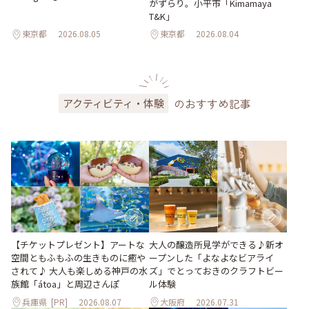
がずらり。小平市「Kimamaya
T&K」
東京都
2026.08.05
東京都
2026.08.04
のおすすめ記事
アクティビティ・体験
大人の醸造所見学ができる♪新オ
【チケットプレゼント】アートな
ープンした「よなよなビアライ
空間ともふもふの生きものに癒や
ズ」でとっておきのクラフトビー
されて♪ 大人も楽しめる神戸の水
ル体験
族館「átoa」と周辺さんぽ
兵庫県
[PR]
2026.08.07
大阪府
2026.07.31