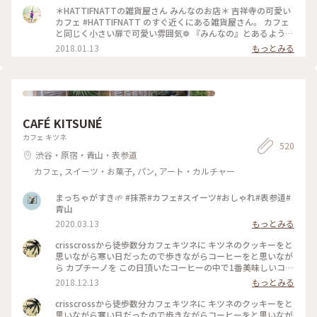
まで様々。 店内は狭いので荷物が多いと大変ですが ほっこり
＊HATTIFNATTの雑貨屋さん みんなのお店＊ 吉祥寺の可愛い
癒される空間でした♪ #吉祥寺#雑貨#可愛い#癒し#ほっこり #
カフェ #HATTIFNATT のすぐ近くにある雑貨屋さん。 カフェ
カラフル#プレゼント#ことりっぷ東京
と同じく小さい扉で可愛い雰囲気❁ 『みんなの』とあるように
沢山の作家さんたちのお店です⑅︎◡̈︎* それぞれの思いが詰まった
2018.01.13
もっとみる
雑貨たち。 可愛らしい小物から 大人っぽいアクセサリーまで
様々。 店内は狭いので荷物が多いと大変ですが ほっこり癒さ
れる空間でした♪ #吉祥寺#雑貨#可愛い#癒し#ほっこり #カラ
フル#プレゼント#ことりっぷ東京
CAFÉ KITSUNÉ
カフェ キツネ
520
渋谷・原宿・青山・表参道
カフェ, スイーツ・お菓子, パン, アート・カルチャー
まっちゃがすき🌱 #抹茶#カフェ#スイーツ#おしゃれ#表参道#
青山
2020.03.13
もっとみる
crisscrossから徒歩数分カフェキツネに キツネのクッキーをと
思いながら寒い日だったので歩きながらコーヒーをと思いなが
ら カプチーノを この日頂いたコーヒーの中で1番美味しいコー
ヒーでした 店内も清潔感 綺麗な空間 #わたしの街#カフェ巡り
2018.12.13
もっとみる
crisscrossから徒歩数分カフェキツネに キツネのクッキーをと
思いながら寒い日だったので歩きながらコーヒーをと思いなが