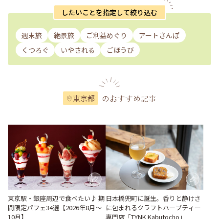
したいことを指定して絞り込む
週末旅
絶景旅
ご利益めぐり
アートさんぽ
くつろぐ
いやされる
ごほうび
のおすすめ記事
東京都
東京駅・銀座周辺で食べたい♪ 期
日本橋兜町に誕生。香りと静けさ
間限定パフェ34選【2026年8月～
に包まれるクラフトハーブティー
10月】
専門店「TYNK Kabutocho」