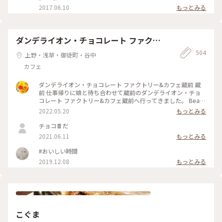
そのもののジェラートで美味しかったです😌💓土曜のお昼過ぎ
2017.06.10
もっとみる
で、行列ができていました💦でも行く価値ありです♪ #壽々喜
園#ななや#浅草#ジェラート#世界一#濃い#抹茶#ほうじ茶#行
列#甘党
ダンデライオン・チョコレート ファクト
リー&カフェ蔵前
504
上野・浅草・御徒町・谷中
カフェ
ダンデライオン・チョコレート ファクトリー&カフェ蔵前 蔵
前 仕事帰りに娘と待ち合わせて蔵前のダンデライオン・チョ
コレート ファクトリー&カフェ蔵前へ行ってきました。 Bean
to Bar（ビーントゥバー）とは、カカオ豆からチョコレートバ
2022.05.20
もっとみる
ーになるまで一貫して製造を行うことだそうで（いまさら知り
ました💦）、レジ脇の硝子張りのお部屋にはカカオ豆がたくさ
チョコ🍫だ
んあり、右側には完成したチョコバーが綺麗に並んでいまし
2021.06.11
もっとみる
た。 今日は、蔵前店限定のほうじ茶で香りづけしたホットチ
ョコレートと一番人気のスモアをたべました。 （スモア→グ
#おいしい時間
ラハムクラッカーの上にチョコレートガナッシュとマシュマロ
2019.12.08
もっとみる
が乗っていて、注文を受けてから表面を焼き上げてくれます）
「濃いものどうし、失敗したかな💦」と思いましたが思いのほ
かあっさりとした甘さで美味しくいただきました。 ダンデラ
イオン、鎌倉、表参道にありましたがいつの間にやらなくなっ
て、東京にはいまはここだけになってしまったのですね。 土日
は混雑しているようですが、平日夕方は待つことなく入れまし
た。 また来ようと思います❤️ #春風さんぽ #Myことりっぷ #蔵
こぐま
前 #カフェ #まだまだ #行きたいカフェが #いっぱい