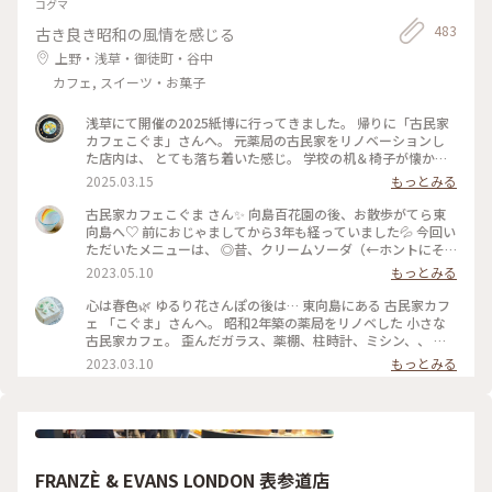
コグマ
483
古き良き昭和の風情を感じる
上野・浅草・御徒町・谷中
カフェ, スイーツ・お菓子
浅草にて開催の2025紙博に行ってきました。 帰りに「古民家
カフェこぐま」さんへ。 元薬局の古民家をリノベーションし
た店内は、 とても落ち着いた感じ。 学校の机＆椅子が懐かし
いかった！ 食事とスイーツで悩みましたが、 今回はランチ兼
2025.03.15
もっとみる
ディナーとして焼きオムライス。 卵の下にチーズが入ってい
て、美味しかったです。 次はスイーツをいただきたいな〜 #曳
古民家カフェこぐま さん✨ 向島百花園の後、お散歩がてら東
舟 #東向島 #古民家カフェ #スカイツリー
向島へ♡ 前におじゃましてから3年も経っていました💦 今回い
ただいたメニューは、 ◎昔、クリームソーダ（←ホントにそ
ういう名前） ◎焼きカレー ここに来ると頼みたくなるクリー
2023.05.10
もっとみる
ムソーダ（笑） （前回も投稿していた😂） そしてお初の焼き
カレー旨しです！🍛 * 相変わらずレトロ感溢れ、ダウンライト
心は春色🌿 ゆるり花さんぽの後は… 東向島にある 古民家カフ
が落ち着きます。 ポイントカードをもらったので、 また訪問
ェ 「こぐま」さんへ。 昭和2年築の薬局をリノベした 小さな
したいと思います🧸💕 #こぐま #古民家カフェ #レトロ #もと
古民家カフェ。 歪んだガラス、薬棚、柱時計、ミシン、、 古
薬局 #ランチ #スイーツ食べてないよ #私のことりっぷ旅 #レ
いものと、学校の机と椅子などなど… なんともノスタルジック
2023.03.10
もっとみる
トロな街 #ひとりカフェ部
な店内で あんみつ玉と ジャスミン茶、 ショコラと珈琲のタル
トと こぐまブレンドを。 コーヒーカップとポットには カフェ
のロゴ、こぐまの絵付け。。 ほっこりカフェ時間になりまし
た。 #心は春色#東向島#こぐま#古民家カフェ#東京カフェ#ゆ
るりカフェ時間#レトロな街 #Myことりっぷ #私のことりっぷ
旅
FRANZÈ & EVANS LONDON 表参道店