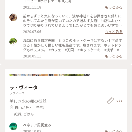
コーヒー #ホットケーキ #天国
2021.11.18
もっとみる
前からずっと気になっていて、浅草神社⛩を参拝ささた帰りに
のぞいてみたら席が空いていたので迷わず入店‼️ お店はおひと
りで切り盛りされているようでしたがとても感じのいい方で、
ホットケーキ🥞は昔ながらの素朴なかんじがコーヒー☕️によく
2020.07.06
もっとみる
合って美味しかった😆💕
浅草にある珈琲天国。もうこのホットケーキはずるい！可愛す
ぎる！懐かしく優しい味も最高です。癒されます。ホットドッ
グもオススメ。 #カフェ #天国 #ホットケーキ #浅草 #東
京
2020.05.11
もっとみる
ラ・ヴィータ
ラヴィータ
697
美しき水の都の街並
自由が丘・二子玉川
雑貨, ごはん
ベネチア風街並み
2020.10.03
もっとみる