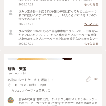
肉たくさん載って甘いと苦いがちょうどいい！ よーぐると蜜
2026.07.22
もっとみる
がいらないくらいしっかり柑橘の味🍋 溶けても生ジュースみ
たいで最後まで美味しかった 夜の部で桃メニューが出る日で
ひみつ堂@谷中本店 38℃予報の午後に行ってみました〜〜 さ
迷ったけどさすがに２時間待てない、、、 それに17時からけ
すがに並びに来ないですね。。。 10人くらいで10分ほどの外
っこう並ぶのよね。。日没前でまだ暑いし！ 以外と日中は穴
待ちで済みました
場なのかもです。
2026.07.22
もっとみる
ひみつ堂とDIXANS ひみつ堂谷中本店でブルーベリー三昧 なん
かアフロみたい？。。。 やっと出会えたブルーベリー🫐 想像
以上のたっぷりブルーベリーで小鉢の出番がなかなか来ない
何粒のブルーベリー使ってるんだろ ひみつのガールズパワー
2026.07.01
もっとみる
毎日お疲れ様様です！ 魔夏営業スタートなのでいっぱい通い
ますよー trevoの待ち時間で向かったのはDIXANS 抹茶ラテの
アートがキレイで外のグリーンを背景にいい感じで撮れました
珈琲 天国
コーヒーテンゴク
700
名物のホットケーキを堪能して
上野・浅草・御徒町・谷中
カフェ, スイーツ・お菓子, パン
浅草の喫茶店 珈琲 天国。 外はサクッ中はふんわりホットケー
キ🥞 コーヒーカップの底に“大吉”の文字が✨ #浅草 #喫茶店 #