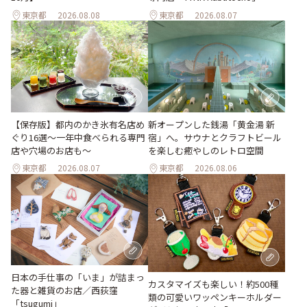
東京都
2026.08.08
東京都
2026.08.07
【保存版】都内のかき氷有名店め
新オープンした銭湯「黄金湯 新
ぐり16選～一年中食べられる専門
宿」へ。サウナとクラフトビール
店や穴場のお店も～
を楽しむ癒やしのレトロ空間
東京都
2026.08.07
東京都
2026.08.06
日本の手仕事の「いま」が詰まっ
カスタマイズも楽しい！約500種
た器と雑貨のお店／西荻窪
類の可愛いワッペンキーホルダー
「tsugumi」