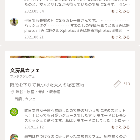
す(o^^o) 私たちは、チーズキーマカレーを マンゴーラッシー
たのと、友人と話しながら待っていたので気にならず。 ランチ
と一緒にいただきました♡ モッツァレラチーズがとろ〜り✨
は14時までらしいですが、その時間までに並んでいたら入れる
2023.05.04
もっとみる
とても美味しかったです❣️ 他にもナッツキーマカレーや、 コリ
みたいです🙆🏻‍♀️ 私は、焼きエッグキーマカレー（Sサイズ
アンダーキーマカレー、 アボカドキーマカレーなどなど💕 次
¥1,280）をいただきました🍛 熱々で、少し辛めですが、私の
平日でも長蛇の列になるカレー屋さんです。 ・ - - - - - - - - - -
にうかがうのが楽しみになりました•*¨*•.¸¸♡ ★山手線原宿駅
好みの辛さでした（辛いのが苦手な友人は苦労してました😂）
ハッシュタグ - - - - - - - - - ▼わたしの投稿写真まとめ #みほ旅
より徒歩9分 ★副都心線北参道駅より徒歩6分 ★総武線千駄ヶ
何より、スパイスの香りが最高でした！！ これは行列ができ
photos #みほ旅グルメphotos #みほ旅東京photos #関東 #
谷駅より徒歩10分 ★大江戸線国立競技場駅より徒歩10分
るな、、という感じです。 帰宅しても、まだ香りが残っててま
東京都 #東京 #表参道 #東京カフェ #カレー #チーズカレ
2021.06.21
もっとみる
#MOKUBAZA #私のことりっぷ旅 #ランチ #チーズキーマカレ
た食べたくなってます😂💓 #MOKUBAZA #カレー #キーマカレ
ー #モクバザ #MOKUBAZA #夏色さがし - - - - - - - - - - - - - -
ー #キーマカレー #カレーランチ #東京 #カレー大好き
ー #神宮 #私のことりっぷ旅
- - - - - - - - - - - - - -
#CURRY&BARMOKUBAZA
文房具カフェ
ブンボウグカフェ
613
階段を下りて見つけた大人の秘密基地
渋谷・原宿・青山・表参道
雑貨, カフェ
昨日文具女子博へ参戦したので熱の熱いうちに次のスポット
へ！！とっても可愛いジュースでした🍹 レモネードとレモン
スカッシュと選べます。私はレモネードにしました！シロップ
はブドウ🍇とパイナップル🍍！ たくさんある画材をお借りし
2019.12.12
もっとみる
て、１時間かけてお絵描きしました。 #東京観光#渋谷区#文房
具カフェ#レモネード#文具女子博
最初は見つけるのに少し迷った文房具カフェ。 絵を描くのが