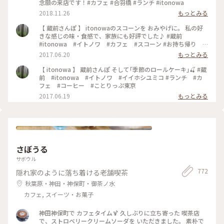
念願の来店です！#カフェ #合羽橋 #ランチ #itonowa
2018.11.26
もっとみる
【 蔵前さんぽ 】 itonowaのスコーンを おみやげに。 私の好
きな感じの味・食感で、家族にも好評でした♪ #蔵前
#itonowa #イトノワ #カフェ #スコーン #お持ち帰り #
おみやげ
2017.06.20
もっとみる
【 itonowa 】 蔵前さんぽ そして｢季節のロールケーキ｣🍒 #蔵
前 #itonowa #イトノワ #イイホシユミコ #ランチ #カ
フェ #コーヒー #ことりっぷ東京
2017.06.19
もっとみる
さぼうる
サボウル
772
隠れ家のように落ち着ける老舗喫茶
秋葉原・神田・神保町・御茶ノ水
カフェ, スイーツ・お菓子
神田神保町で カフェタイム🍹 久しぶりに立ち寄った 喫茶店
で、ストロベリークリームソーダを いただきました。 素朴で