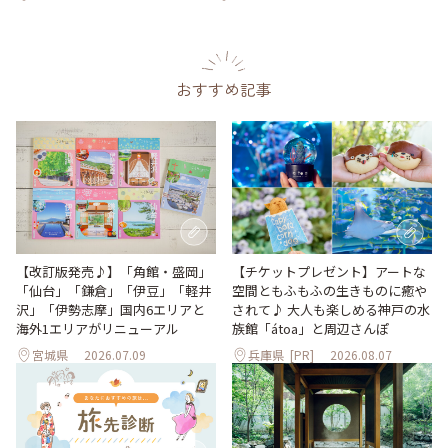
おすすめ記事
【改訂版発売♪】「角館・盛岡」
【チケットプレゼント】アートな
「仙台」「鎌倉」「伊豆」「軽井
空間ともふもふの生きものに癒や
沢」「伊勢志摩」国内6エリアと
されて♪ 大人も楽しめる神戸の水
海外1エリアがリニューアル
族館「átoa」と周辺さんぽ
宮城県
2026.07.09
兵庫県
[PR]
2026.08.07