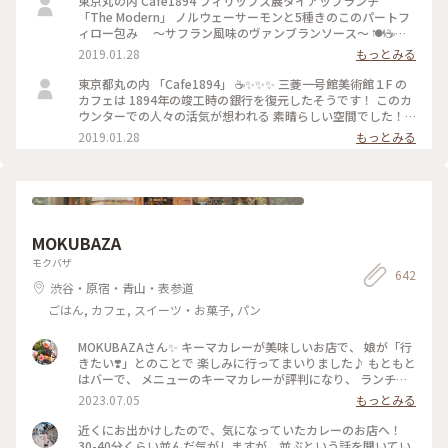
東京丸の内 Cafe1894 フィリップス展タイアップランチ
「The Modern」 ノルウェーサーモンと5種きのこのパートフ
ィロー包み ～サフラン風味のヴァンブランソース～ 🍽☕️
✨✨✨ モダンな盛り付け🌾 パイがサクサク 美味しく頂きまし
2019.01.28
もっとみる
た！ #東京 #ランチ #お出かけ #丸の内 #三菱一号館美術館
#Cafe1894 #フィリップス・コレクション #タイアップメニュ
東京都丸の内 「Cafe1894」 ☕️✨✨✨ 三菱一号館美術館１F の
ー #冬のごちそう
カフェは 1894年の竣工時の銀行を復元したそうです！ このカ
ウンターでの人々の活気が想われる 素晴らしい空間でした！
✨✨✨ #東京 #丸の内 #カフェ #三菱一号館美術館 #Cafe1894 #
2019.01.28
もっとみる
お出かけ
MOKUBAZA
モクバザ
642
渋谷・原宿・青山・表参道
ごはん, カフェ, スイーツ・お菓子, パン
MOKUBAZAさん✨ キーマカレーが美味しいお店で、 娘が「行
きたい❣️」とのことで 楽しみに行ってまいりました♪ もともと
はバーで、 メニューのキーマカレーが評判になり、 ランチタ
イムも営業するようになったとのことです。 20時間以上かけ
2023.07.05
もっとみる
て作るキーマカレーは 本当に味わい深くてスパイスたっぷり
で とても美味しいです✨ さらに、小麦粉、化学調味料、人工
近くにお出かけしたので、気になっていたカレーのお店へ！
添加物 なども入っていないそうで、 身体にも優しいカレーで
30-40分くらい並んだ気がしますが、並ぶという話を聞いてい