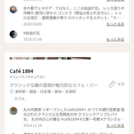
水の都ヴェネチア…ではなく、ここは自由が丘。 レンガ造りの
洋館や 運河に浮かぶ ゴンドラ（現在は見られません）、レト
ロな街灯… 異国情緒が漂う ロマンチックなスポット、"ラ・ヴ
ィータ" 夕暮れ時は、ライトアップがきれい☺️♡ 写真を撮るの
2020.04.06
もっとみる
が楽しみな スポットでもあります。 近場ながら、今回 初めて
スマホでパシャリ😆 以前は、お気に入りの テニスショップが
#自由が丘
ありましたが、店舗は 何代か変わり…今は、革製品のお店や
2019.02.06
もっとみる
インテリア雑貨のお店などが 入っています。 #わたしの散歩道
#メルヘン #春の訪れ #ラヴィータ #ヴェネチアの街並み #商業
施設 #写真映えスポット #自由が丘 #わたしの街 #ことりっぷ
東京
Café 1894
カフェイチハチキュウヨン
676
クラシックな趣の空間が魅力的なカフェ・バー
東京駅・銀座・日本橋・築地・有楽町
カフェ
丸の内散策 リオープンしたcafe1894へ かつての銀行営業室 復
元されたクラシカルな雰囲気の中 クラシックアップルパイ
を。 丸の内は心が躍る #cafe1894 #三菱一号館 #クラシカルな
街 #丸の内
2024.11.28
もっとみる