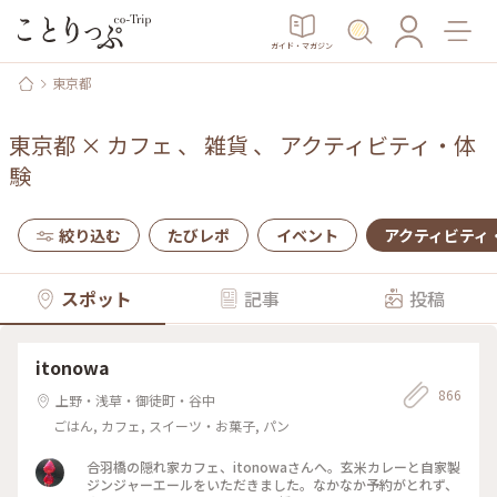
ガイド・マガジン
東京都
東京都
×
カフェ
、
雑貨
、
アクティビティ・体
験
絞り込む
たびレポ
イベント
アクティビティ
スポット
記事
投稿
itonowa
866
上野・浅草・御徒町・谷中
ごはん, カフェ, スイーツ・お菓子, パン
合羽橋の隠れ家カフェ、itonowaさんへ。玄米カレーと自家製
ジンジャーエールをいただきました。なかなか予約がとれず、