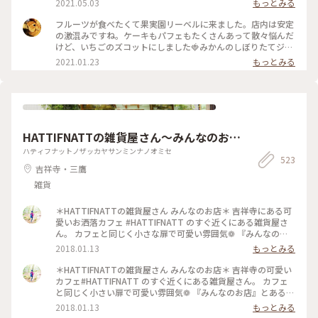
2021.05.03
もっとみる
んのこと、マンゴーとパイナップルも甘々に完熟していて美味
しかった〜！ あまおうプレート、パスタ、アイス、あまおう
フルーツが食べたくて果実園リーベルに来ました。店内は安定
とマンゴーのフルーツサンドは食べ放題です。フルーツサンド
の激混みですね。ケーキもパフェもたくさんあって散々悩んだ
の虜になってしまい、後半はひたすらフルーツサンドばかり食
けど、いちごのズコットにしました🍓みかんのしぼりたてジュ
べてました笑。お値段はそこそこしますが内容を考えるとかな
ースもおいしかった🍊 #果実園リーベル #いちご #ケーキ #新
2021.01.23
もっとみる
り満足度は高いです！ #果実園#果実園リーベル#あまおう#マ
宿
ンゴー#パイナップル#食べ放題#フルーツサンド
HATTIFNATTの雑貨屋さん〜みんなのお
店〜
ハティフナットノザッカヤサンミンナノオミセ
523
吉祥寺・三鷹
雑貨
＊HATTIFNATTの雑貨屋さん みんなのお店＊ 吉祥寺にある可
愛いお洒落カフェ #HATTIFNATT のすぐ近くにある雑貨屋さ
ん。 カフェと同じく小さな扉で可愛い雰囲気❁ 『みんなのお
店』とあるように いろんな作家さんたちによるお店⑅︎◡̈︎* 思いの
2018.01.13
もっとみる
詰まったオリジナル雑貨は 可愛い小物から大人アクセサリー
まで… すごいな〜可愛いな〜とワクワク。 店内は狭いので荷
＊HATTIFNATTの雑貨屋さん みんなのお店＊ 吉祥寺の可愛い
物が多いと大変ですが ほっこり癒される空間でした♪ #吉祥寺
カフェ#HATTIFNATT のすぐ近くにある雑貨屋さん。 カフェ
#雑貨#可愛い#癒し#ほっこり #カラフル#プレゼント#ことり
と同じく小さい扉で可愛い雰囲気❁ 『みんなのお店』とあるよ
っぷ東京
うに 沢山の作家さんたちのお店です⑅︎◡̈︎* それぞれの思いが詰ま
2018.01.13
もっとみる
った雑貨たち。 可愛らしい小物から 大人っぽいアクセサリー