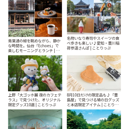
りっぷ
名物いなり寿司やスイーツの食
青葉通の緑を眺めながら、静か
べ歩きも楽しい♪愛知・豊川稲
な時間を。仙台「Echoes」で
荷参道さんぽ | ことりっぷ
楽しむモーニングとランチ | こ
とりっぷ
上野「大ゴッホ展 夜のカフェテ
8月10日だけの限定品も♪「豊
ラス」で見つけた、オリジナル
島屋」で見つける鳩の日グッズ
限定グッズ10選 | ことりっぷ
と本店限定アイテム | ことりっ
ぷ