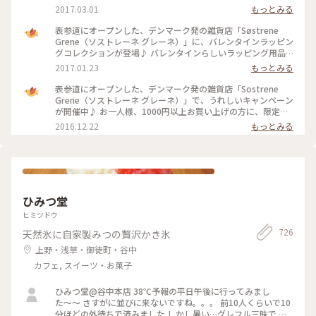
ぐっとおしゃれになる「ウォールデコレーション」や、やさし
2017.03.01
もっとみる
い色合いの「ベロアチェア」など、暮らしに取り入れたくなる
かわいいアイテムがいっぱい。 気軽に手にとれるリーズナブ
表参道にオープンした、デンマーク発の雑貨店「Søstrene
ルな価格設定もうれしいですね。 #ソストレーネグレーネ #新
Grene（ソストレーネ グレーネ）」に、バレンタインラッピン
生活
グコレクションが登場♪ バレンタインらしいラッピング用品
がプチプライスでそろいます。 北欧を感じさせるデザインボッ
2017.01.23
もっとみる
クスは様々なサイズで展開。包装紙やメッセージカードもオリ
ジナリティあふれるデザインがそろっていて、自分らしいすて
表参道にオープンした、デンマーク発の雑貨店「Sostrene
きな演出がきっとできますよ。 #ソストレーネグレーネ #表参
Grene（ソストレーネ グレーネ）」で、うれしいキャンペーン
道 #ラッピング #バレンタイン
が開催中♪ お一人様、1000円以上お買い上げの方に、限定コ
ットンバッグをプレゼント。 チャーミングなアンナとクララ
2016.12.22
もっとみる
のロゴがデザインされたかわいいバッグ。 数に限りがあるそう
なので、気になる方はお早めに足を運んでみてくださいね。 #
ソストレーネグレーネ #表参道 #北欧雑貨
ひみつ堂
ヒミツドウ
726
天然氷に自家製みつの贅沢かき氷
上野・浅草・御徒町・谷中
カフェ, スイーツ・お菓子
ひみつ堂@谷中本店 38℃予報の平日午後に行ってみまし
た〜〜 さすがに並びに来ないですね。。。 前10人くらいで10
分ほどの外待ちで済みました しかし暑い…グレフル三昧で 果