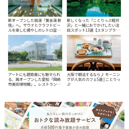
新オープンした銭湯「黄金湯 新
新しくなった「ことりっぷ軽井
宿」へ。サウナとクラフトビー
沢」と一緒におでかけしたい注
ルを楽しむ癒やしのレトロ空間
目スポット13選【スタンプラリ
| ことりっぷ
ー開催中】 | ことりっぷ
アートにも建築美にも魅せられ
大阪で朝活するなら♪ モーニン
る、再オープンした愛知「岡崎
グが人気のカフェ5選 | ことりっ
市美術博物館」。レストランや
ぷ
ショップも充実 | ことりっぷ