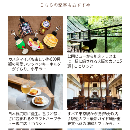
こちらの記事もおすすめ
公園ビューから川床テラスま
カスタマイズも楽しい!約500種
で。緑に癒される大阪のカフェ5
類の可愛いワッペンキーホルダ
選 | ことりっぷ
ーがずらり。小平市
「Kimamaya T&K」 | ことりっ
ぷ
日本橋兜町に誕生。香りと静け
すべて東京駅から徒歩5分以内
さに包まれるクラフトハーブテ
♪駅近カフェ最新ガイド6選~重
ィー専門店「TYNK
要文化財の洋館カフェから、改
Kabutocho」 | ことりっぷ
札すぐのレトロ喫茶まで~ | こと