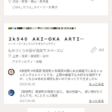
渋谷・原宿・青山・表参道
ごはん, カフェ, スイーツ・お菓子
２ｋ５４０ ＡＫＩ－ＯＫＡ ＡＲＴＩＳ
ＡＮ
ニーケーゴーヨンマルアキオカアルチザン
458
ものづくりの街が高架下スペースに
上野・浅草・御徒町・谷中
アクティビティ・体験
#御徒町 #秋葉原 御徒町と秋葉原の間にある線路下にあるショ
ッピングストリートです。 上野の線路下も大好きな場所です
が、こちらは休める場所も多いのでゆっくりできました☕️
2018.06.29
もっとみる
【御徒町】 御徒町の物造り巡り。 後は向島へ。 良い物がたく
さんです。 #ことりっぷ東京
2017.09.08
もっとみる