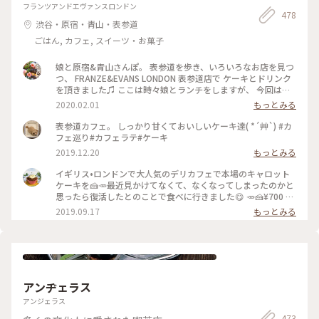
フランツアンドエヴァンスロンドン
478
渋谷・原宿・青山・表参道
ごはん, カフェ, スイーツ・お菓子
娘と原宿&青山さんぽ。 表参道を歩き、いろいろなお店を見つ
つ、 FRANZE&EVANS LONDON 表参道店で ケーキとドリンク
を頂きました♫ ここは時々娘とランチをしますが、 今回はケ
ーキを、私はビーツのカフェラテと一緒に♡ どのケーキもと
2020.02.01
もっとみる
ってもかわいくて 美味しそうで迷いました。 私は今回パンプ
ディングのケーキで、 あたたかくて美味しかったです(o^^o)
表参道カフェ。 しっかり甘くておいしいケーキ達( *´艸`) #カ
居心地が良くホッとひと息。 パンプディングとカフェラテで
フェ巡り#カフェラテ#ケーキ
ゆっくりあたたまりました(^-^) #franzeandevanslondon #表
2019.12.20
もっとみる
参道 #神宮前 #東京 #冬のおでかけ #わたしの街 #ケーキ #カフ
ェラテ #ビーツ #ラテアート #カフェ #青山
イギリス•ロンドンで大人気のデリカフェで本場のキャロット
ケーキを🍰🥕最近見かけてなくて、なくなってしまったのかと
思ったら復活したとのことで食べに行きました😋 🥕🍰¥700 #
フランツアンドエヴァンス #キャロットケーキ #表参道
2019.09.17
もっとみる
アンヂェラス
アンジェラス
473