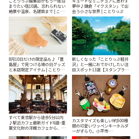
ことりっぷ編集部がもう一度泊
キュートなミニチュアに思わず
まりたい宿10選。忘れられない
夢中♪鎌倉「イクスタン」で出
絶景や温泉、名建築まで | こと
会う小さな世界 | ことりっぷ
りっぷ
8月10日だけの限定品も♪「豊
新しくなった「ことりっぷ軽井
島屋」で見つける鳩の日グッズ
沢」と一緒におでかけしたい注
と本店限定アイテム | ことりっ
目スポット13選【スタンプラリ
ぷ
ー開催中】 | ことりっぷ
すべて東京駅から徒歩5分以内
カスタマイズも楽しい!約500種
♪駅近カフェ最新ガイド6選~重
類の可愛いワッペンキーホルダ
要文化財の洋館カフェから、改
ーがずらり。小平市
札すぐのレトロ喫茶まで~ | こと
「Kimamaya T&K」 | ことりっ
りっぷ