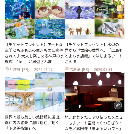
【チケットプレゼント】アートな
【チケットプレゼント】水辺の世
空間ともふもふの生きものに癒や
界から浮世絵の世界へ。「広島も
されて♪ 大人も楽しめる神戸の水
とまち水族館」ではじまるアート
族館「átoa」と周辺さんぽ
さんぽ
兵庫県
[PR]
2026.08.07
広島県
[PR]
2026.07.31
世界で最も美しい美術館に選出。
地元野菜をたっぷり使ったメニュ
瀬戸内の絶景に溶け込む、動く
ーも♪アート空間でくつろぎタイ
「下瀬美術館」へ
ムを／高円寺「まぁるいカフェ」