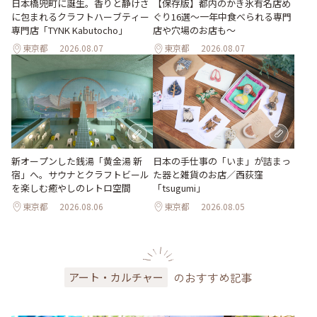
日本橋兜町に誕生。香りと静けさ
【保存版】都内のかき氷有名店め
に包まれるクラフトハーブティー
ぐり16選～一年中食べられる専門
専門店「TYNK Kabutocho」
店や穴場のお店も～
東京都
2026.08.07
東京都
2026.08.07
新オープンした銭湯「黄金湯 新
日本の手仕事の「いま」が詰まっ
宿」へ。サウナとクラフトビール
た器と雑貨のお店／西荻窪
を楽しむ癒やしのレトロ空間
「tsugumi」
東京都
2026.08.06
東京都
2026.08.05
のおすすめ記事
アート・カルチャー