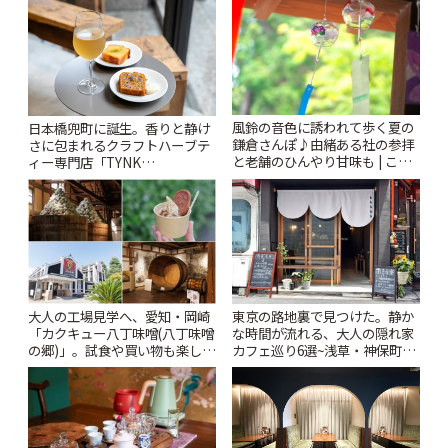
ぷ
風鈴の音色に誘われて歩く夏の
日本橋兜町に誕生。香りと静け
鎌倉さんぽ♪由緒ある社の参拝
さに包まれるクラフトハーブテ
と老舗のひんやり甘味も | こと
ィー専門店「TYNK
りっぷ
Kabutocho」 | ことりっぷ
大人の工場見学へ、愛知・岡崎
東京の路地裏で見つけた。静か
「カクキュー八丁味噌(八丁味噌
な時間が流れる、大人の隠れ家
の郷)」。試食や買い物も楽しみ
カフェ巡り6選~浅草・神保町・
♪ | ことりっぷ
千駄木ほか~ | ことりっぷ