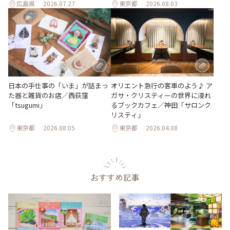
広島県
2026.07.27
東京都
2026.08.03
日本の手仕事の「いま」が詰まっ
オリエント急行の客車のよう♪ ア
た器と雑貨のお店／西荻窪
ガサ・クリスティーの世界に浸れ
「tsugumi」
るブックカフェ／神田「サロンク
リスティ」
東京都
2026.08.05
東京都
2026.04.08
おすすめ記事