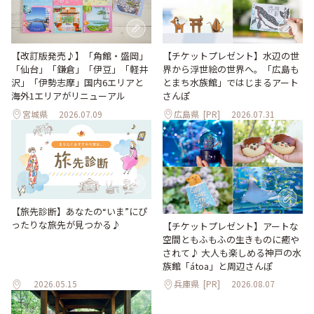
【改訂版発売♪】「角館・盛岡」
【チケットプレゼント】水辺の世
「仙台」「鎌倉」「伊豆」「軽井
界から浮世絵の世界へ。「広島も
沢」「伊勢志摩」国内6エリアと
とまち水族館」ではじまるアート
海外1エリアがリニューアル
さんぽ
宮城県
2026.07.09
広島県
[PR]
2026.07.31
【旅先診断】あなたの“いま”にぴ
ったりな旅先が見つかる♪
【チケットプレゼント】アートな
空間ともふもふの生きものに癒や
されて♪ 大人も楽しめる神戸の水
族館「átoa」と周辺さんぽ
2026.05.15
兵庫県
[PR]
2026.08.07