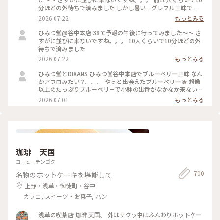
分ほどの外待ちで済みました しかし暑い…グレフル三昧で 果
肉たくさん載って甘いと苦いがちょうどいい！ よーぐると蜜
2026.07.22
もっとみる
がいらないくらいしっかり柑橘の味🍋 溶けても生ジュースみ
たいで最後まで美味しかった 夜の部で桃メニューが出る日で
ひみつ堂@谷中本店 38℃予報の午後に行ってみました〜〜 さ
迷ったけどさすがに２時間待てない、、、 それに17時からけ
すがに並びに来ないですね。。。 10人くらいで10分ほどの外
っこう並ぶのよね。。日没前でまだ暑いし！ 以外と日中は穴
待ちで済みました
場なのかもです。
2026.07.22
もっとみる
ひみつ堂とDIXANS ひみつ堂谷中本店でブルーベリー三昧 なん
かアフロみたい？。。。 やっと出会えたブルーベリー🫐 想像
以上のたっぷりブルーベリーで小鉢の出番がなかなか来ない
何粒のブルーベリー使ってるんだろ ひみつのガールズパワー
2026.07.01
もっとみる
毎日お疲れ様様です！ 魔夏営業スタートなのでいっぱい通い
ますよー trevoの待ち時間で向かったのはDIXANS 抹茶ラテの
アートがキレイで外のグリーンを背景にいい感じで撮れました
珈琲 天国
コーヒーテンゴク
700
名物のホットケーキを堪能して
上野・浅草・御徒町・谷中
カフェ, スイーツ・お菓子, パン
浅草の喫茶店 珈琲 天国。 外はサクッ中はふんわりホットケー