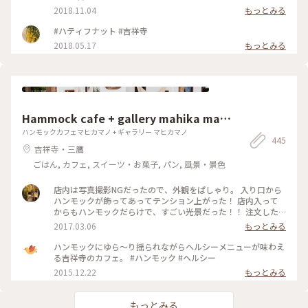
2018.11.04
もっとみる
#ハティフナット #吉祥寺
2018.05.17
もっとみる
Hammock cafe + gallery mahika man
o
ハンモックカフェマヒカマノ + ギャラリー マヒカマノ
445
吉祥寺・三鷹
ごはん, カフェ, スイーツ・お菓子, パン, 風景・景色
店内は写真撮影NGだったので、外観をぱしゃり。 入り口から
ハンモックが飾ってあってテンション上がった！ 店内入って
からもハンモックだらけで、すごい光景だった！！ 注文した
ものは、ガパオライスとレモネード。 ガパオライスは日本人
2017.03.06
もっとみる
に合うようにアレンジされてて、レモネードはちょい酸っぱめ
でした！ あとトイレが広くてお洒落すぎて、ビビった。笑 全
ハンモックにゆら～り揺られながらヘルシーメニューが味わえ
体的にお洒落で、素敵な空間でした♫ #吉祥寺 #ハンモック #
る吉祥寺のカフェ。 #ハンモック #ヘルシー
カフェ
2015.12.22
もっとみる
もっとみる