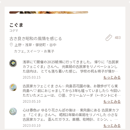
かあっさりとした甘さで美味しくいただきました。 ダンデラ
イオン、鎌倉、表参道にありましたがいつの間にやらなくなっ
て、東京にはいまはここだけになってしまったのですね。 土日
は混雑しているようですが、平日夕方は待つことなく入れまし
た。 また来ようと思います❤️ #春風さんぽ #Myことりっぷ #蔵
こぐま
前 #カフェ #まだまだ #行きたいカフェが #いっぱい
コグマ
483
古き良き昭和の風情を感じる
上野・浅草・御徒町・谷中
カフェ, スイーツ・お菓子
浅草にて開催の2025紙博に行ってきました。 帰りに「古民家
カフェこぐま」さんへ。 元薬局の古民家をリノベーションし
た店内は、 とても落ち着いた感じ。 学校の机＆椅子が懐かし
いかった！ 食事とスイーツで悩みましたが、 今回はランチ兼
2025.03.15
もっとみる
ディナーとして焼きオムライス。 卵の下にチーズが入ってい
て、美味しかったです。 次はスイーツをいただきたいな〜 #曳
古民家カフェこぐま さん✨ 向島百花園の後、お散歩がてら東
舟 #東向島 #古民家カフェ #スカイツリー
向島へ♡ 前におじゃましてから3年も経っていました💦 今回い
ただいたメニューは、 ◎昔、クリームソーダ（←ホントにそ
ういう名前） ◎焼きカレー ここに来ると頼みたくなるクリー
2023.05.10
もっとみる
ムソーダ（笑） （前回も投稿していた😂） そしてお初の焼き
カレー旨しです！🍛 * 相変わらずレトロ感溢れ、ダウンライト
心は春色🌿 ゆるり花さんぽの後は… 東向島にある 古民家カフ
が落ち着きます。 ポイントカードをもらったので、 また訪問
ェ 「こぐま」さんへ。 昭和2年築の薬局をリノベした 小さな
したいと思います🧸💕 #こぐま #古民家カフェ #レトロ #もと
古民家カフェ。 歪んだガラス、薬棚、柱時計、ミシン、、 古
薬局 #ランチ #スイーツ食べてないよ #私のことりっぷ旅 #レ
いものと、学校の机と椅子などなど… なんともノスタルジック
2023.03.10
もっとみる
トロな街 #ひとりカフェ部
な店内で あんみつ玉と ジャスミン茶、 ショコラと珈琲のタル