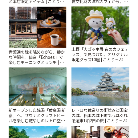
と本店限定アイテム | ことりっ
要文化財の洋館カフェから、改
ぷ
札すぐのレトロ喫茶まで~ | こと
りっぷ
上野「大ゴッホ展 夜のカフェテ
青葉通の緑を眺めながら、静か
ラス」で見つけた、オリジナル
な時間を。仙台「Echoes」で
限定グッズ10選 | ことりっぷ
楽しむモーニングとランチ | こ
とりっぷ
新オープンした銭湯「黄金湯 新
レトロな蔵造りの街並みと国宝
宿」へ。サウナとクラフトビー
の城。松本の城下町で心ほぐれ
ルを楽しむ癒やしのレトロ空間
る週末1泊2日の旅 | ことりっぷ
| ことりっぷ