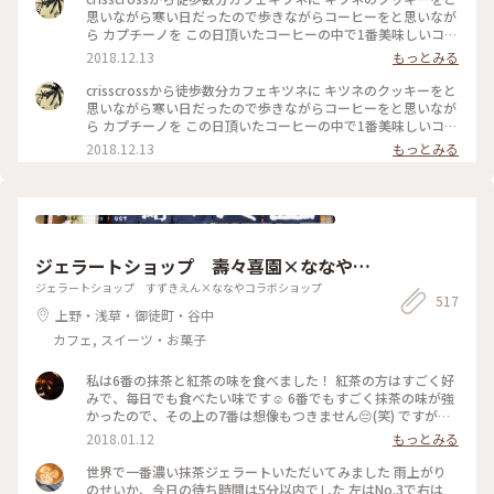
思いながら寒い日だったので歩きながらコーヒーをと思いなが
ら カプチーノを この日頂いたコーヒーの中で1番美味しいコー
ヒーでした 店内も清潔感 綺麗な空間 #わたしの街#カフェ巡り
2018.12.13
もっとみる
crisscrossから徒歩数分カフェキツネに キツネのクッキーをと
思いながら寒い日だったので歩きながらコーヒーをと思いなが
ら カプチーノを この日頂いたコーヒーの中で1番美味しいコー
ヒーでした 店内も清潔感 綺麗な空間 #わたしの街#カフェ巡り
2018.12.13
もっとみる
ジェラートショップ 壽々喜園×ななやコ
ラボショップ
ジェラートショップ すずきえん×ななやコラボショップ
517
上野・浅草・御徒町・谷中
カフェ, スイーツ・お菓子
私は6番の抹茶と紅茶の味を食べました！ 紅茶の方はすごく好
みで、毎日でも食べたい味です☺️ 6番でもすごく抹茶の味が強
かったので、その上の7番は想像もつきません😔(笑) ですが、
抹茶好きな人にはとってもオススメです👌🏻浅草観光がてらお店
2018.01.12
もっとみる
に立ち寄られてはどうでしょう👧🏻💗 #和スイーツ #ジェラー
ト #寿々喜園 #ななや
世界で一番濃い抹茶ジェラートいただいてみました 雨上がり
のせいか、今日の待ち時間は5分以内でした 左はNo.3で右は