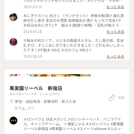
でAセットのランチをいただきました！ Aセットは… ＊お好み
のおにぎり2個 ＊お好みのスープ を選べて¥900でした✨ おに
2025.03.23
もっとみる
ぎりは30種類ほどあり、注文が入ってから作ってくれるシステ
ムです🍙 とにかく種類が多いので、気になるおにぎりがたく
おにぎりカフェ 利さく 〈ランチセット〉 赤魚の粕漬け 奥久慈
さん🤤 迷いに迷って、『炙りみそにぎり』と『クリームチーズ
卵のだし巻き 本日のお惣菜 自家製ぬか漬け もっちり玄米1ケ
たらこ』を選びました！ おにぎり屋さんのおにぎり…✨ お米
お好みのおにぎり1ケ 鮭みそ(鮭皮と味噌) ・豆乳の粕汁 ＊ お
や海苔、塩などの素材、炊き方にもこだわっていてとっても美
久しぶりのおにぎりランチ☆ 千駄木駅近くの「おにぎりカフ
2024.05.18
もっとみる
味しかったです♡ スープは季節限定の『豆乳の粕汁』を選び
ェ 利さく」へ…☆ おにぎりと小鉢いろいろの お得なランチセ
ました！ まろやかで優しい味で美味しかった😌 : スイーツをい
ット☆ お好みのおにぎり1ケには 悩んだ末に鮭みそ(鮭皮と味
千駄木の利さくで、カジキの南蛮タルタル、だし巻き卵、玄米
ただく予定があったのでお昼は控えめに。 それでも、意外と
噌)を☆ 赤魚の粕漬けやだし巻き 小松菜のお浸し ぬか漬け ど
むすび、すじこおにぎりをいただきました！どれもおいしかっ
お腹いっぱいになりました🎵 : お店は千駄木駅の近くで行きや
れもおいしくホッとする味わい☆ 鮭みそのおにぎりも もちろ
たです！#千駄木 #おむすびカフェ #利さく
すいです🌟 平日のお休みの日に行きましたが、意外と混んで
んおいしかったですが もっちり玄米がまた たまらなく味わい
2020.08.10
もっとみる
いて20分くらい待って座れました。 外国人の方が多かった
深いおいしさ☆☆☆ やっぱり おにぎり屋さんのおにぎりはお
な〜という印象です💡 おにぎり🍙海外でも人気なのかな〜 :
いしい！ またいただきたいと思います〜☆ #電車旅 #おにぎり
📷:2025.3.7 Fri. : #ランチ #おにぎり #おにぎりカフェ #美味 #
#おむすび #ランチ #カフェ #谷根千 #千駄木
具材豊富 #好きなおにぎりを選べます #千駄木 #谷中 #東京
#milkのミルキーな毎日
果実園リーベル 新宿店
カジツエンリーベル シンジュクテン
533
新宿・高田馬場・歌舞伎町・新大久保
カフェ, パン
メロンパフェ ほぼメロンとメロンシャーベット、バニラアイ
ス、ホイップクリーム。 🍈満足じゃん #メロンパフェ #果実園
リーベル新宿店 #果実園リーベル #スイーツoldman #ふらっと
クリス