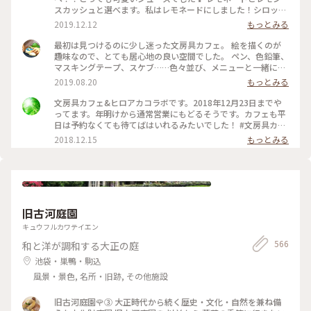
スカッシュと選べます。私はレモネードにしました！シロップ
はブドウ🍇とパイナップル🍍！ たくさんある画材をお借りし
2019.12.12
もっとみる
て、１時間かけてお絵描きしました。 #東京観光#渋谷区#文房
具カフェ#レモネード#文具女子博
最初は見つけるのに少し迷った文房具カフェ。 絵を描くのが
趣味なので、とても居心地の良い空間でした。 ペン、色鉛筆、
マスキングテープ、スケブ……色々並び、メニューと一緒に落
書きできるランチマットも。各席に色鉛筆が置いてあります。
2019.08.20
もっとみる
アカデミックな文具かと思いきや、品揃えは意外と面白グッズ
系でした。それは人を選ぶかも？ もちろん本も揃っているの
文房具カフェ&ヒロアカコラボです。2018年12月23日までや
でずっと居られるカフェでした。 写真はほうじ茶クレームブ
ってます。年明けから通常営業にもどるそうです。カフェも平
リュレ。 レジは、食事も文房具も一緒なのでちょっと混み合
日は予約なくても待てばはいれるみたいでした！ #文房具カフ
います。 アニメやマンガとのコラボも結構しているみたいです
ェ ＃ヒーローアカデミア
2018.12.15
もっとみる
ね #カフェ #東京 #都内 #文房具カフェ #アニメコラボ
旧古河庭園
キュウフルカワテイエン
566
和と洋が調和する大正の庭
池袋・巣鴨・駒込
風景・景色, 名所・旧跡, その他施設
旧古河庭園🌹③ 大正時代から続く歴史・文化・自然を兼ね備