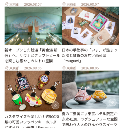
東京都
2026.08.07
東京都
2026.08.07
新オープンした銭湯「黄金湯 新
日本の手仕事の「いま」が詰まっ
宿」へ。サウナとクラフトビール
た器と雑貨のお店／西荻窪
を楽しむ癒やしのレトロ空間
「tsugumi」
東京都
2026.08.06
東京都
2026.08.05
夏のご褒美に♪東京ホテル限定か
カスタマイズも楽しい！約500種
き氷41選。ラグジュアリーな空間
類の可愛いワッペンキーホルダー
で味わう大人のひんやりスイーツ
がずらり。小平市「Kimamaya