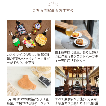
こちらの記事もおすすめ
日本橋兜町に誕生。香りと静け
カスタマイズも楽しい!約500種
さに包まれるクラフトハーブテ
類の可愛いワッペンキーホルダ
ィー専門店「TYNK
ーがずらり。小平市
Kabutocho」 | ことりっぷ
「Kimamaya T&K」 | ことりっ
ぷ
8月10日だけの限定品も♪「豊
すべて東京駅から徒歩5分以内
島屋」で見つける鳩の日グッズ
♪駅近カフェ最新ガイド6選~重