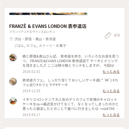
トと こぐまブレンドを。 コーヒーカップとポットには カフェ
のロゴ、こぐまの絵付け。。 ほっこりカフェ時間になりまし
た。 #心は春色#東向島#こぐま#古民家カフェ#東京カフェ#ゆ
るりカフェ時間#レトロな街 #Myことりっぷ #私のことりっぷ
旅
FRANZÈ & EVANS LONDON 表参道店
フランツアンドエヴァンスロンドン
478
渋谷・原宿・青山・表参道
ごはん, カフェ, スイーツ・お菓子
娘と原宿&青山さんぽ。 表参道を歩き、いろいろなお店を見つ
つ、 FRANZE&EVANS LONDON 表参道店で ケーキとドリンク
を頂きました♫ ここは時々娘とランチをしますが、 今回はケ
ーキを、私はビーツのカフェラテと一緒に♡ どのケーキもと
2020.02.01
もっとみる
ってもかわいくて 美味しそうで迷いました。 私は今回パンプ
ディングのケーキで、 あたたかくて美味しかったです(o^^o)
表参道カフェ。 しっかり甘くておいしいケーキ達( *´艸`) #カ
居心地が良くホッとひと息。 パンプディングとカフェラテで
フェ巡り#カフェラテ#ケーキ
ゆっくりあたたまりました(^-^) #franzeandevanslondon #表
2019.12.20
もっとみる
参道 #神宮前 #東京 #冬のおでかけ #わたしの街 #ケーキ #カフ
ェラテ #ビーツ #ラテアート #カフェ #青山
イギリス•ロンドンで大人気のデリカフェで本場のキャロット
ケーキを🍰🥕最近見かけてなくて、なくなってしまったのかと
思ったら復活したとのことで食べに行きました😋 🥕🍰¥700 #
フランツアンドエヴァンス #キャロットケーキ #表参道
2019.09.17
もっとみる