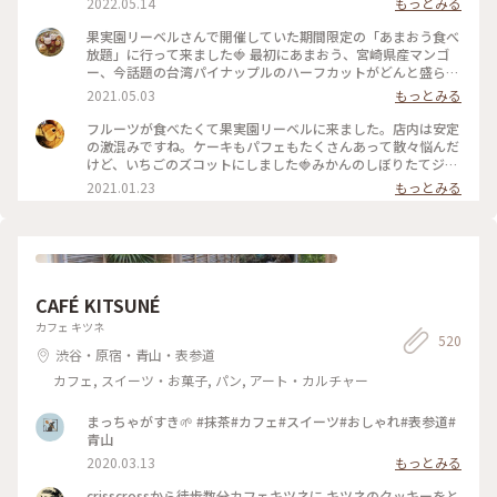
2022.05.14
もっとみる
果実園リーベルさんで開催していた期間限定の「あまおう食べ
放題」に行って来ました🍓 最初にあまおう、宮崎県産マンゴ
ー、今話題の台湾パイナップルのハーフカットがどんと盛られ
たプレートが出てきて私も友達もびっくり。あまおうはもちろ
2021.05.03
もっとみる
んのこと、マンゴーとパイナップルも甘々に完熟していて美味
しかった〜！ あまおうプレート、パスタ、アイス、あまおう
フルーツが食べたくて果実園リーベルに来ました。店内は安定
とマンゴーのフルーツサンドは食べ放題です。フルーツサンド
の激混みですね。ケーキもパフェもたくさんあって散々悩んだ
の虜になってしまい、後半はひたすらフルーツサンドばかり食
けど、いちごのズコットにしました🍓みかんのしぼりたてジュ
べてました笑。お値段はそこそこしますが内容を考えるとかな
ースもおいしかった🍊 #果実園リーベル #いちご #ケーキ #新
2021.01.23
もっとみる
り満足度は高いです！ #果実園#果実園リーベル#あまおう#マ
宿
ンゴー#パイナップル#食べ放題#フルーツサンド
CAFÉ KITSUNÉ
カフェ キツネ
520
渋谷・原宿・青山・表参道
カフェ, スイーツ・お菓子, パン, アート・カルチャー
まっちゃがすき🌱 #抹茶#カフェ#スイーツ#おしゃれ#表参道#
青山
2020.03.13
もっとみる
crisscrossから徒歩数分カフェキツネに キツネのクッキーをと