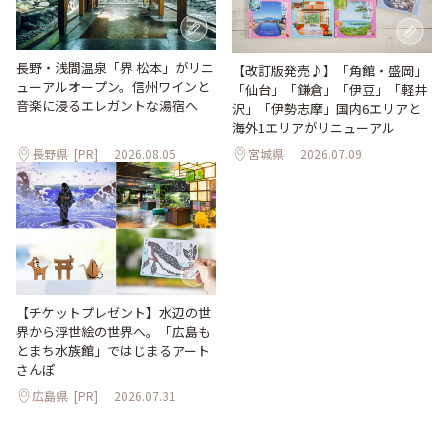
長野・浅間温泉「界 松本」がリニ
【改訂版発売♪】「角館・盛岡」
ューアルオープン。信州ワインと
「仙台」「鎌倉」「伊豆」「軽井
音楽に浸るエレガントな湯宿へ
沢」「伊勢志摩」国内6エリアと
海外1エリアがリニューアル
長野県
[PR]
2026.08.05
宮城県
2026.07.09
【チケットプレゼント】水辺の世
界から浮世絵の世界へ。「広島も
とまち水族館」ではじまるアート
さんぽ
広島県
[PR]
2026.07.31