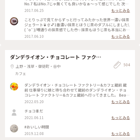
No.7 私はNo.7じゃ無くても良いかなぁ〜って感じでした 次回
はNo.4かNo.5を試してみたいなぁ〜
2017.06.25
もっとみる
ことりっぷで見てからずっと行ってみたかった世界一濃い抹茶
ジェラート🍵🍨💕1番濃い抹茶とほうじ茶のダブルにしました\
( ˆoˆ )/噂通りの抹茶感でした😳✨抹茶もほうじ茶も本当にお茶
そのもののジェラートで美味しかったです😌💓土曜のお昼過ぎ
2017.06.10
もっとみる
で、行列ができていました💦でも行く価値ありです♪ #壽々喜
園#ななや#浅草#ジェラート#世界一#濃い#抹茶#ほうじ茶#行
列#甘党
ダンデライオン・チョコレート ファクト
リー&カフェ蔵前
504
上野・浅草・御徒町・谷中
カフェ
ダンデライオン・チョコレート ファクトリー&カフェ蔵前 蔵
前 仕事帰りに娘と待ち合わせて蔵前のダンデライオン・チョ
コレート ファクトリー&カフェ蔵前へ行ってきました。 Bean
to Bar（ビーントゥバー）とは、カカオ豆からチョコレートバ
2022.05.20
もっとみる
ーになるまで一貫して製造を行うことだそうで（いまさら知り
ました💦）、レジ脇の硝子張りのお部屋にはカカオ豆がたくさ
チョコ🍫だ
んあり、右側には完成したチョコバーが綺麗に並んでいまし
2021.06.11
もっとみる
た。 今日は、蔵前店限定のほうじ茶で香りづけしたホットチ
ョコレートと一番人気のスモアをたべました。 （スモア→グ
#おいしい時間
ラハムクラッカーの上にチョコレートガナッシュとマシュマロ
2019.12.08
もっとみる
が乗っていて、注文を受けてから表面を焼き上げてくれます）
「濃いものどうし、失敗したかな💦」と思いましたが思いのほ