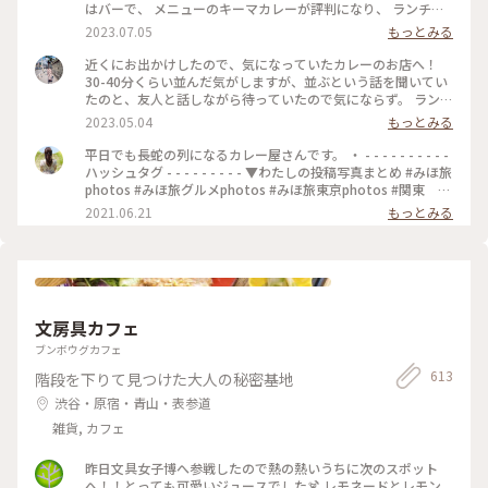
はバーで、 メニューのキーマカレーが評判になり、 ランチタ
イムも営業するようになったとのことです。 20時間以上かけ
2023.07.05
もっとみる
て作るキーマカレーは 本当に味わい深くてスパイスたっぷり
で とても美味しいです✨ さらに、小麦粉、化学調味料、人工
近くにお出かけしたので、気になっていたカレーのお店へ！
添加物 なども入っていないそうで、 身体にも優しいカレーで
30-40分くらい並んだ気がしますが、並ぶという話を聞いてい
す(o^^o) 私たちは、チーズキーマカレーを マンゴーラッシー
たのと、友人と話しながら待っていたので気にならず。 ランチ
と一緒にいただきました♡ モッツァレラチーズがとろ〜り✨
は14時までらしいですが、その時間までに並んでいたら入れる
2023.05.04
もっとみる
とても美味しかったです❣️ 他にもナッツキーマカレーや、 コリ
みたいです🙆🏻‍♀️ 私は、焼きエッグキーマカレー（Sサイズ
アンダーキーマカレー、 アボカドキーマカレーなどなど💕 次
¥1,280）をいただきました🍛 熱々で、少し辛めですが、私の
平日でも長蛇の列になるカレー屋さんです。 ・ - - - - - - - - - -
にうかがうのが楽しみになりました•*¨*•.¸¸♡ ★山手線原宿駅
好みの辛さでした（辛いのが苦手な友人は苦労してました😂）
ハッシュタグ - - - - - - - - - ▼わたしの投稿写真まとめ #みほ旅
より徒歩9分 ★副都心線北参道駅より徒歩6分 ★総武線千駄ヶ
何より、スパイスの香りが最高でした！！ これは行列ができ
photos #みほ旅グルメphotos #みほ旅東京photos #関東 #
谷駅より徒歩10分 ★大江戸線国立競技場駅より徒歩10分
るな、、という感じです。 帰宅しても、まだ香りが残っててま
東京都 #東京 #表参道 #東京カフェ #カレー #チーズカレ
2021.06.21
もっとみる
#MOKUBAZA #私のことりっぷ旅 #ランチ #チーズキーマカレ
た食べたくなってます😂💓 #MOKUBAZA #カレー #キーマカレ
ー #モクバザ #MOKUBAZA #夏色さがし - - - - - - - - - - - - - -
ー #キーマカレー #カレーランチ #東京 #カレー大好き
ー #神宮 #私のことりっぷ旅
- - - - - - - - - - - - - -
#CURRY&BARMOKUBAZA
文房具カフェ
ブンボウグカフェ
613
階段を下りて見つけた大人の秘密基地
渋谷・原宿・青山・表参道
雑貨, カフェ
昨日文具女子博へ参戦したので熱の熱いうちに次のスポット
へ！！とっても可愛いジュースでした🍹 レモネードとレモン