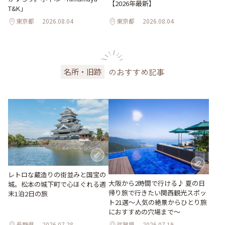
【2026年最新】
T&K」
東京都
2026.08.04
東京都
2026.08.04
のおすすめ記事
名所・旧跡
レトロな蔵造りの街並みと国宝の
大阪から2時間で行ける♪ 夏の日
城。松本の城下町で心ほぐれる週
帰り旅で行きたい関西観光スポッ
末1泊2日の旅
ト21選～人気の絶景からひとり旅
におすすめの穴場まで～
長野県
2026.07.28
滋賀県
2026.07.19