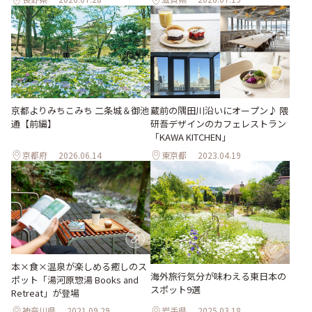
京都よりみちこみち 二条城＆御池
蔵前の隅田川沿いにオープン♪ 隈
通【前編】
研吾デザインのカフェレストラン
「KAWA KITCHEN」
京都府
2026.06.14
東京都
2023.04.19
本×食×温泉が楽しめる癒しのス
海外旅行気分が味わえる東日本の
ポット「湯河原惣湯 Books and
スポット9選
Retreat」が登場
神奈川県
2021.09.29
岩手県
2025.03.18