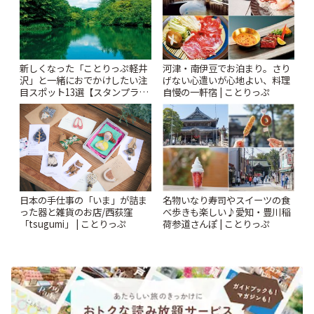
新しくなった「ことりっぷ軽井
河津・南伊豆でお泊まり。さり
沢」と一緒におでかけしたい注
げない心遣いが心地よい、料理
目スポット13選【スタンプラリ
自慢の一軒宿 | ことりっぷ
ー開催中】 | ことりっぷ
日本の手仕事の「いま」が詰ま
名物いなり寿司やスイーツの食
った器と雑貨のお店/西荻窪
べ歩きも楽しい♪愛知・豊川稲
「tsugumi」 | ことりっぷ
荷参道さんぽ | ことりっぷ