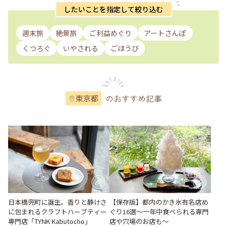
したいことを指定して絞り込む
週末旅
絶景旅
ご利益めぐり
アートさんぽ
くつろぐ
いやされる
ごほうび
のおすすめ記事
東京都
日本橋兜町に誕生。香りと静けさ
【保存版】都内のかき氷有名店め
に包まれるクラフトハーブティー
ぐり16選～一年中食べられる専門
専門店「TYNK Kabutocho」
店や穴場のお店も～