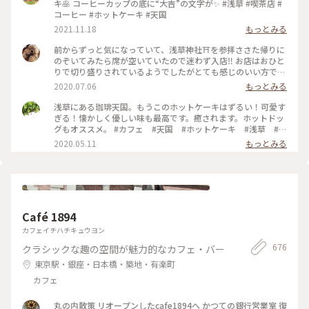
キ🥞 コーヒーカップの底に“大吉”の文字が✨ #浅草 #喫茶店 #
コーヒー #ホットケーキ #天国
2021.11.18
もっとみる
前からずっと気になっていて、浅草神社⛩を参拝ささた帰りに
のぞいてみたら席が空いていたので迷わず入店‼️ お店はおひと
りで切り盛りされているようでしたがとても感じのいい方で、
ホットケーキ🥞は昔ながらの素朴なかんじがコーヒー☕️によく
2020.07.06
もっとみる
合って美味しかった😆💕
浅草にある珈琲天国。もうこのホットケーキはずるい！可愛す
ぎる！懐かしく優しい味も最高です。癒されます。ホットドッ
グもオススメ。 #カフェ #天国 #ホットケーキ #浅草 #東
京
2020.05.11
もっとみる
Café 1894
カフェイチハチキュウヨン
676
クラシックな趣の空間が魅力的なカフェ・バー
東京駅・銀座・日本橋・築地・有楽町
カフェ
丸の内散策 リオープンしたcafe1894へ かつての銀行営業室 復