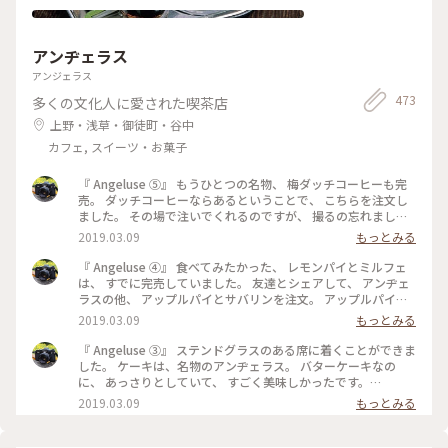
アンヂェラス
アンジェラス
473
多くの文化人に愛された喫茶店
上野・浅草・御徒町・谷中
カフェ, スイーツ・お菓子
『 Angeluse ⑤』 もうひとつの名物、 梅ダッチコーヒーも完
売。 ダッチコーヒーならあるということで、 こちらを注文し
ました。 その場で注いでくれるのですが、 撮るの忘れました
😅 美味しくいただきました。 最初で最後の訪問になりました
2019.03.09
もっとみる
が、 本当に行くことが出来てよかったです。 #angeluse#アン
ヂェラス#浅草カフェ#ダッチコーヒー
『 Angeluse ④』 食べてみたかった、 レモンパイとミルフェ
は、 すでに完売していました。 友達とシェアして、 アンヂェ
ラスの他、 アップルパイとサバリンを注文。 アップルパイ
は、みっちり。 サバリンは、しみしみでした。 #angeluse#ア
2019.03.09
もっとみる
ンヂェラス#浅草カフェ#ケーキ#アップルパイ#サバリン
『 Angeluse ③』 ステンドグラスのある席に着くことができま
した。 ケーキは、名物のアンヂェラス。 バターケーキなの
に、 あっさりとしていて、 すごく美味しかったです。
#angeluse#アンヂェラス#浅草カフェ#ケーキ#おやつ
2019.03.09
もっとみる