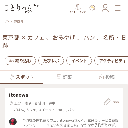
ガイド・マガジン
東京都
東京都
×
カフェ
、
おみやげ
、
パン
、
名所・旧
跡
絞り込む
たびレポ
イベント
アクティビティ
スポット
記事
投稿
itonowa
866
上野・浅草・御徒町・谷中
ごはん, カフェ, スイーツ・お菓子, パン
合羽橋の隠れ家カフェ、itonowaさんへ。玄米カレーと自家製
ジンジャーエールをいただきました。なかなか予約がとれず、