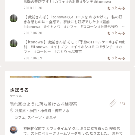
念願の来店です！#カフェ #合羽橋 #ランチ #itonowa
2018.11.26
もっとみる
【 蔵前さんぽ 】 itonowaのスコーンを おみやげに。 私の好
きな感じの味・食感で、家族にも好評でした♪ #蔵前
#itonowa #イトノワ #カフェ #スコーン #お持ち帰り #
おみやげ
2017.06.20
もっとみる
【 itonowa 】 蔵前さんぽ そして｢季節のロールケーキ｣🍒 #蔵
前 #itonowa #イトノワ #イイホシユミコ #ランチ #カ
フェ #コーヒー #ことりっぷ東京
2017.06.19
もっとみる
さぼうる
サボウル
772
隠れ家のように落ち着ける老舗喫茶
秋葉原・神田・神保町・御茶ノ水
カフェ, スイーツ・お菓子
神田神保町で カフェタイム🍹 久しぶりに立ち寄った 喫茶店
で、ストロベリークリームソーダを いただきました。 素朴で