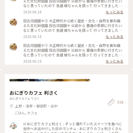
えた文化財庭園⁡ 旧古河庭園🌹 以前から 薔薇の季節に行きたい
なと思っていたので 急遽 娘ちゃんを誘って 行ってきました 先
日の花ファンタジアで また出遅れてしまい まだ薔薇に未練が
2026.06.18
もっとみる
あったので🥹 ⁡ やはり見頃は過ぎてしまっていましたが この広
さで 本当にたくさんの種類の薔薇が咲いていて 素敵な庭園で
旧古河庭園🌹② 大正時代から続く歴史・文化・自然を兼ね備
した✨️ ⁡ 次に行く時は 今回 時間がなくて寄れなかった 洋館の喫
えた文化財庭園⁡ 旧古河庭園🌹 以前から 薔薇の季節に行きたい
茶室で ゆっくりお茶をしたいです☕️🫖 ⁡ 2026.5.25 📸 ⁡ #旧古河
なと思っていたので 急遽 娘ちゃんを誘って 行ってきました 先
庭園 #薔薇 #ひみつの絶景
日の花ファンタジアで また出遅れてしまい まだ薔薇に未練が
2026.06.18
もっとみる
あったので🥹 ⁡ やはり見頃は過ぎてしまっていましたが この広
さで 本当にたくさんの種類の薔薇が咲いていて 素敵な庭園で
旧古河庭園🌹① 大正時代から続く歴史・文化・自然を兼ね備
した✨️ ⁡ 次に行く時は 今回 時間がなくて寄れなかった 洋館の喫
えた文化財庭園⁡ 旧古河庭園🌹 以前から 薔薇の季節に行きたい
茶室で ゆっくりお茶をしたいです☕️🫖 ⁡ 2026.5.25 📸 ⁡ #旧古河
なと思っていたので 急遽 娘ちゃんを誘って 行ってきました 先
庭園 #薔薇 #ひみつの絶景
日の花ファンタジアで また出遅れてしまい まだ薔薇に未練が
2026.06.18
もっとみる
あったので🥹 ⁡ やはり見頃は過ぎてしまっていましたが この広
さで 本当にたくさんの種類の薔薇が咲いていて 素敵な庭園で
した✨️ ⁡ 次に行く時は 今回 時間がなくて寄れなかった 洋館の喫
茶室で ゆっくりお茶をしたいです☕️🫖 ⁡ 2026.5.25 📸 ⁡ #旧古河
庭園 #薔薇 #ひみつの絶景
おにぎりカフェ 利さく
おにぎりカフェ りさく
558
上野・浅草・御徒町・谷中
ごはん, カフェ
🥢おにぎりカフェ利さく : ずっと憧れていたスイーツを食べに
谷中へお出かけした日のランチ🍙 : おにぎりカフェ利さくさん