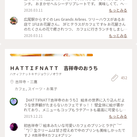
ンチ。 おまかせヘルシーデリプレートです。 美味しくて、ヘ
ルシー（*'∀'人）*+ 野菜がたっぷりとれます。 スープとパン
2020.03.11
もっとみる
付きです🥪 #レグランザンブル #lesgrandsarbres #広尾 #東京
#わたしの街 #カフェ #花屋 #南麻布
広尾駅からすぐの Les Grands Arbres. ツリーハウスがあるお
店で 1Fはお花屋さん。 3Fとテラスがカフェです☕️ お花屋さん
のたくさんの花で癒されつつ、 カフェに行きランチをしまし
た☺️ #レグランザンブル #lesgrandsarbres #ツリーハウス #メ
2020.03.11
もっとみる
ルヘン #わたしの街 #東京 #広尾 #花屋 #カフェ
ＨＡＴＴＩＦＮＡＴＴ 吉祥寺のおうち
ハティフナットキチジョウジノオウチ
452
吉祥寺・三鷹
カフェ, スイーツ・お菓子
【HATTIFNATT吉祥寺のおうち】 絵本の世界に入り込んだよ
うな世界観がたまらないカフェですっ！！ 壁全体に絵が書か
れており、メニューもコップもラテアートも最高に可愛らし
い！！ オススメのカフェです♪ #吉祥寺 #絵本 #カフェ #ラテ
2019.12.21
もっとみる
アート
初吉祥寺♡ 絵本みたいな可愛いカフェのプリンとラテ(*´︶
`*)♡ 生クリームは甘さ控えめで中のプリンも美味しかったで
す♪ #吉祥寺#カフェ#プリン