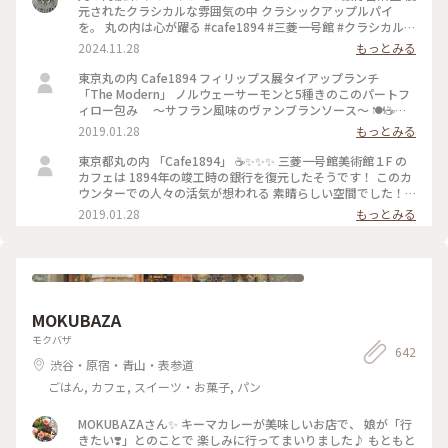
元されたクラシカルな雰囲気の中 クラシックアップルパイ
を。 丸の内は心が躍る #cafe1894 #三菱一号館 #クラシカルな
街 #丸の内
2024.11.28
もっとみる
東京丸の内 Cafe1894 フィリップス展タイアップランチ
「The Modern」 ノルウェーサーモンと5種きのこのパートフ
ィロー包み ～サフラン風味のヴァンブランソース～ 🍽☕️
✨✨✨ モダンな盛り付け🌾 パイがサクサク 美味しく頂きまし
2019.01.28
もっとみる
た！ #東京 #ランチ #お出かけ #丸の内 #三菱一号館美術館
#Cafe1894 #フィリップス・コレクション #タイアップメニュ
東京都丸の内 「Cafe1894」 ☕️✨✨✨ 三菱一号館美術館１F の
ー #冬のごちそう
カフェは 1894年の竣工時の銀行を復元したそうです！ このカ
ウンターでの人々の活気が想われる 素晴らしい空間でした！
✨✨✨ #東京 #丸の内 #カフェ #三菱一号館美術館 #Cafe1894 #
2019.01.28
もっとみる
お出かけ
MOKUBAZA
モクバザ
642
渋谷・原宿・青山・表参道
ごはん, カフェ, スイーツ・お菓子, パン
MOKUBAZAさん✨ キーマカレーが美味しいお店で、 娘が「行
きたい❣️」とのことで 楽しみに行ってまいりました♪ もともと