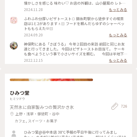
懐かしさを感じる 味わい♡ お店の外観は、山小屋風の レトロ
な佇まい、 ダイヤル式の 赤電話も 懐かしい♡ (この赤電話、
2024.11.28
もっとみる
今でも現役らしいのですが、確かなところは不明です) 店内
も、小スペースながら 落ち着いた雰囲気、一人でまったりす
ふわふわ分厚いピザトースト🍞 錦糸町駅から徒歩すぐの喫茶
るのには、心地よい場所です。 開業したのは、約70年前なの
店は1と2があります🚶🏻 フードを頼んだらゆずのシャーベッ
だそう。 創業当時から 受け継がれた 数々のメニューは、今も
トももらえた🫶🏻
健在、今回 いただいた クリームソーダも、その中のひとつで
2024.09.20
もっとみる
す。 最近、あちらこちらで 目にするようになった カラフルな
クリームソーダは、こちらのお店から 始まったのだとか。 何
神保町にある「さぼうる」 今年２回目の来訪 前回と同じお友
とも、歴史を感じさせてくれます。 コーヒーをいただくつもり
達と行ってきました。 今回はピザトーストお目当て。 ケーキ
でしたが、この日は 気温が高く、冷たい飲み物で 季節外れの
も食べようという事で小さいサイズを頼む。 今回は半地下
クールダウン💦 これで、クリームソーダは、飲み納めかなぁ…
の席に通されて。 場所も駅前、老舗有名店だけあって、平日な
2022.12.15
もっとみる
なんて思いながら、ゆっくりと味わって いただきました。 #カ
のに ひっきりなしに来客が。混雑してました。 お口なおしに
フェ #スイーツ #クリームソーダ #喫茶店メニュー #レトロ #ク
柚子シャーベット美味しかった。 ケーキは食べずに二軒目に
ラシカルな街 #神田 #神保町 #さぼうる #喫茶店 #東京 #秋の彩
いきました。 #Myことりっぷ #神保町 #さぼうる #カフェ
り
ひみつ堂
ヒミツドウ
726
天然氷に自家製みつの贅沢かき氷
上野・浅草・御徒町・谷中
カフェ, スイーツ・お菓子
ひみつ堂@谷中本店 38℃予報の平日午後に行ってみまし
た〜〜 さすがに並びに来ないですね。。。 前10人くらいで10