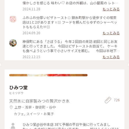
懐かしさを感じる 味わい♡ お店の外観は、山小屋風の レトロ
な佇まい、 ダイヤル式の 赤電話も 懐かしい♡ (この赤電話、
2024.11.28
もっとみる
今でも現役らしいのですが、確かなところは不明です) 店内
も、小スペースながら 落ち着いた雰囲気、一人でまったりす
ふわふわ分厚いピザトースト🍞 錦糸町駅から徒歩すぐの喫茶
るのには、心地よい場所です。 開業したのは、約70年前なの
店は1と2があります🚶🏻 フードを頼んだらゆずのシャーベッ
だそう。 創業当時から 受け継がれた 数々のメニューは、今も
トももらえた🫶🏻
健在、今回 いただいた クリームソーダも、その中のひとつで
2024.09.20
もっとみる
す。 最近、あちらこちらで 目にするようになった カラフルな
クリームソーダは、こちらのお店から 始まったのだとか。 何
神保町にある「さぼうる」 今年２回目の来訪 前回と同じお友
とも、歴史を感じさせてくれます。 コーヒーをいただくつもり
達と行ってきました。 今回はピザトーストお目当て。 ケーキ
でしたが、この日は 気温が高く、冷たい飲み物で 季節外れの
も食べようという事で小さいサイズを頼む。 今回は半地下
クールダウン💦 これで、クリームソーダは、飲み納めかなぁ…
の席に通されて。 場所も駅前、老舗有名店だけあって、平日な
2022.12.15
もっとみる
なんて思いながら、ゆっくりと味わって いただきました。 #カ
のに ひっきりなしに来客が。混雑してました。 お口なおしに
フェ #スイーツ #クリームソーダ #喫茶店メニュー #レトロ #ク
柚子シャーベット美味しかった。 ケーキは食べずに二軒目に
ラシカルな街 #神田 #神保町 #さぼうる #喫茶店 #東京 #秋の彩
いきました。 #Myことりっぷ #神保町 #さぼうる #カフェ
り
ひみつ堂
ヒミツドウ
726
天然氷に自家製みつの贅沢かき氷
上野・浅草・御徒町・谷中
カフェ, スイーツ・お菓子
ひみつ堂@谷中本店 38℃予報の平日午後に行ってみまし
た〜〜 さすがに並びに来ないですね。。。 前10人くらいで10