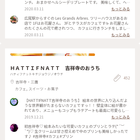
ンチ。 おまかせヘルシーデリプレートです。 美味しくて、ヘ
ルシー（*'∀'人）*+ 野菜がたっぷりとれます。 スープとパン
2020.03.11
もっとみる
付きです🥪 #レグランザンブル #lesgrandsarbres #広尾 #東京
#わたしの街 #カフェ #花屋 #南麻布
広尾駅からすぐの Les Grands Arbres. ツリーハウスがあるお
店で 1Fはお花屋さん。 3Fとテラスがカフェです☕️ お花屋さん
のたくさんの花で癒されつつ、 カフェに行きランチをしまし
た☺️ #レグランザンブル #lesgrandsarbres #ツリーハウス #メ
2020.03.11
もっとみる
ルヘン #わたしの街 #東京 #広尾 #花屋 #カフェ
ＨＡＴＴＩＦＮＡＴＴ 吉祥寺のおうち
ハティフナットキチジョウジノオウチ
452
吉祥寺・三鷹
カフェ, スイーツ・お菓子
【HATTIFNATT吉祥寺のおうち】 絵本の世界に入り込んだよ
うな世界観がたまらないカフェですっ！！ 壁全体に絵が書か
れており、メニューもコップもラテアートも最高に可愛らし
い！！ オススメのカフェです♪ #吉祥寺 #絵本 #カフェ #ラテ
2019.12.21
もっとみる
アート
初吉祥寺♡ 絵本みたいな可愛いカフェのプリンとラテ(*´︶
`*)♡ 生クリームは甘さ控えめで中のプリンも美味しかったで
す♪ #吉祥寺#カフェ#プリン