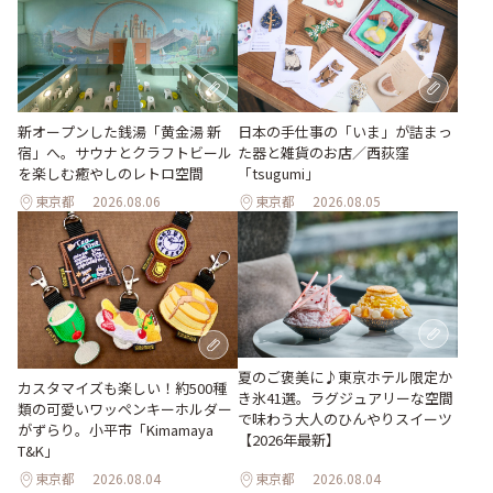
新オープンした銭湯「黄金湯 新
日本の手仕事の「いま」が詰まっ
宿」へ。サウナとクラフトビール
た器と雑貨のお店／西荻窪
を楽しむ癒やしのレトロ空間
「tsugumi」
東京都
2026.08.06
東京都
2026.08.05
夏のご褒美に♪東京ホテル限定か
カスタマイズも楽しい！約500種
き氷41選。ラグジュアリーな空間
類の可愛いワッペンキーホルダー
で味わう大人のひんやりスイーツ
がずらり。小平市「Kimamaya
【2026年最新】
T&K」
東京都
2026.08.04
東京都
2026.08.04