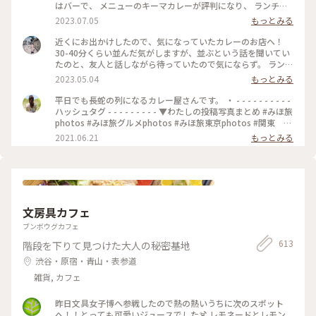
はバーで、 メニューのキーマカレーが評判になり、 ランチタ
イムも営業するようになったとのことです。 20時間以上かけ
2023.07.05
もっとみる
て作るキーマカレーは 本当に味わい深くてスパイスたっぷり
で とても美味しいです✨ さらに、小麦粉、化学調味料、人工
近くにお出かけしたので、気になっていたカレーのお店へ！
添加物 なども入っていないそうで、 身体にも優しいカレーで
30-40分くらい並んだ気がしますが、並ぶという話を聞いてい
す(o^^o) 私たちは、チーズキーマカレーを マンゴーラッシー
たのと、友人と話しながら待っていたので気にならず。 ランチ
と一緒にいただきました♡ モッツァレラチーズがとろ〜り✨
は14時までらしいですが、その時間までに並んでいたら入れる
2023.05.04
もっとみる
とても美味しかったです❣️ 他にもナッツキーマカレーや、 コリ
みたいです🙆🏻‍♀️ 私は、焼きエッグキーマカレー（Sサイズ
アンダーキーマカレー、 アボカドキーマカレーなどなど💕 次
¥1,280）をいただきました🍛 熱々で、少し辛めですが、私の
平日でも長蛇の列になるカレー屋さんです。 ・ - - - - - - - - - -
にうかがうのが楽しみになりました•*¨*•.¸¸♡ ★山手線原宿駅
好みの辛さでした（辛いのが苦手な友人は苦労してました😂）
ハッシュタグ - - - - - - - - - ▼わたしの投稿写真まとめ #みほ旅
より徒歩9分 ★副都心線北参道駅より徒歩6分 ★総武線千駄ヶ
何より、スパイスの香りが最高でした！！ これは行列ができ
photos #みほ旅グルメphotos #みほ旅東京photos #関東 #
谷駅より徒歩10分 ★大江戸線国立競技場駅より徒歩10分
るな、、という感じです。 帰宅しても、まだ香りが残っててま
東京都 #東京 #表参道 #東京カフェ #カレー #チーズカレ
2021.06.21
もっとみる
#MOKUBAZA #私のことりっぷ旅 #ランチ #チーズキーマカレ
た食べたくなってます😂💓 #MOKUBAZA #カレー #キーマカレ
ー #モクバザ #MOKUBAZA #夏色さがし - - - - - - - - - - - - - -
ー #キーマカレー #カレーランチ #東京 #カレー大好き
ー #神宮 #私のことりっぷ旅
- - - - - - - - - - - - - -
#CURRY&BARMOKUBAZA
文房具カフェ
ブンボウグカフェ
613
階段を下りて見つけた大人の秘密基地
渋谷・原宿・青山・表参道
雑貨, カフェ
昨日文具女子博へ参戦したので熱の熱いうちに次のスポット
へ！！とっても可愛いジュースでした🍹 レモネードとレモン