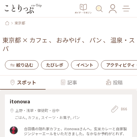
ガイド・マガジン
東京都
東京都
×
カフェ
、
おみやげ
、
パン
、
温泉・ス
パ
絞り込む
たびレポ
イベント
アクティビティ
スポット
記事
投稿
itonowa
866
上野・浅草・御徒町・谷中
ごはん, カフェ, スイーツ・お菓子, パン
合羽橋の隠れ家カフェ、itonowaさんへ。玄米カレーと自家製
ジンジャーエールをいただきました。なかなか予約がとれず、