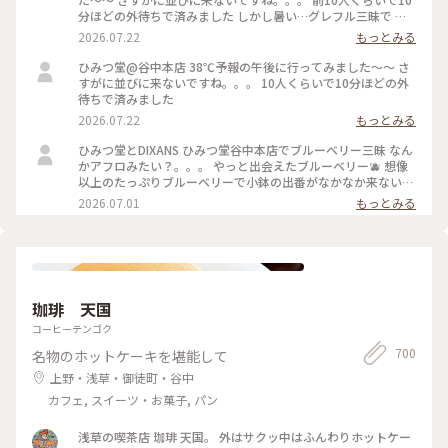
分ほどの外待ちで済みました しかし暑い…グレフル三昧で 果
肉たくさん載って甘いと苦いがちょうどいい！ よーぐると蜜
2026.07.22
もっとみる
がいらないくらいしっかり柑橘の味🍋 溶けても生ジュースみ
たいで最後まで美味しかった 夜の部で桃メニューが出る日で
ひみつ堂@谷中本店 38℃予報の午後に行ってみました〜〜 さ
迷ったけどさすがに２時間待てない、、、 それに17時からけ
すがに並びに来ないですね。。。 10人くらいで10分ほどの外
っこう並ぶのよね。。日没前でまだ暑いし！ 以外と日中は穴
待ちで済みました
場なのかもです。
2026.07.22
もっとみる
ひみつ堂とDIXANS ひみつ堂谷中本店でブルーベリー三昧 なん
かアフロみたい？。。。 やっと出会えたブルーベリー🫐 想像
以上のたっぷりブルーベリーで小鉢の出番がなかなか来ない
何粒のブルーベリー使ってるんだろ ひみつのガールズパワー
2026.07.01
もっとみる
毎日お疲れ様様です！ 魔夏営業スタートなのでいっぱい通い
ますよー trevoの待ち時間で向かったのはDIXANS 抹茶ラテの
アートがキレイで外のグリーンを背景にいい感じで撮れました
珈琲 天国
コーヒーテンゴク
700
名物のホットケーキを堪能して
上野・浅草・御徒町・谷中
カフェ, スイーツ・お菓子, パン
浅草の喫茶店 珈琲 天国。 外はサクッ中はふんわりホットケー