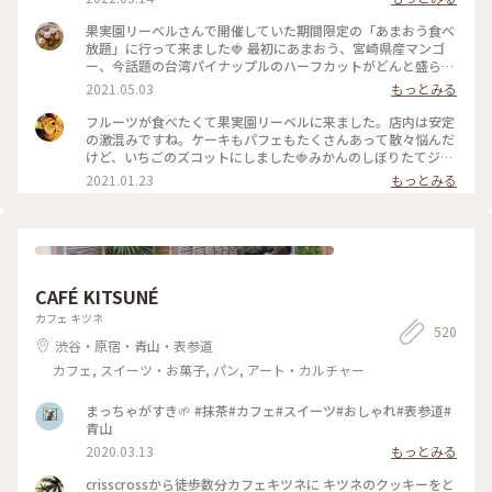
果実園リーベルさんで開催していた期間限定の「あまおう食べ
放題」に行って来ました🍓 最初にあまおう、宮崎県産マンゴ
ー、今話題の台湾パイナップルのハーフカットがどんと盛られ
たプレートが出てきて私も友達もびっくり。あまおうはもちろ
2021.05.03
もっとみる
んのこと、マンゴーとパイナップルも甘々に完熟していて美味
しかった〜！ あまおうプレート、パスタ、アイス、あまおう
フルーツが食べたくて果実園リーベルに来ました。店内は安定
とマンゴーのフルーツサンドは食べ放題です。フルーツサンド
の激混みですね。ケーキもパフェもたくさんあって散々悩んだ
の虜になってしまい、後半はひたすらフルーツサンドばかり食
けど、いちごのズコットにしました🍓みかんのしぼりたてジュ
べてました笑。お値段はそこそこしますが内容を考えるとかな
ースもおいしかった🍊 #果実園リーベル #いちご #ケーキ #新
2021.01.23
もっとみる
り満足度は高いです！ #果実園#果実園リーベル#あまおう#マ
宿
ンゴー#パイナップル#食べ放題#フルーツサンド
CAFÉ KITSUNÉ
カフェ キツネ
520
渋谷・原宿・青山・表参道
カフェ, スイーツ・お菓子, パン, アート・カルチャー
まっちゃがすき🌱 #抹茶#カフェ#スイーツ#おしゃれ#表参道#
青山
2020.03.13
もっとみる
crisscrossから徒歩数分カフェキツネに キツネのクッキーをと