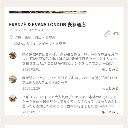
トと こぐまブレンドを。 コーヒーカップとポットには カフェ
のロゴ、こぐまの絵付け。。 ほっこりカフェ時間になりまし
た。 #心は春色#東向島#こぐま#古民家カフェ#東京カフェ#ゆ
るりカフェ時間#レトロな街 #Myことりっぷ #私のことりっぷ
旅
FRANZÈ & EVANS LONDON 表参道店
フランツアンドエヴァンスロンドン
478
渋谷・原宿・青山・表参道
ごはん, カフェ, スイーツ・お菓子
娘と原宿&青山さんぽ。 表参道を歩き、いろいろなお店を見つ
つ、 FRANZE&EVANS LONDON 表参道店で ケーキとドリンク
を頂きました♫ ここは時々娘とランチをしますが、 今回はケ
ーキを、私はビーツのカフェラテと一緒に♡ どのケーキもと
2020.02.01
もっとみる
ってもかわいくて 美味しそうで迷いました。 私は今回パンプ
ディングのケーキで、 あたたかくて美味しかったです(o^^o)
表参道カフェ。 しっかり甘くておいしいケーキ達( *´艸`) #カ
居心地が良くホッとひと息。 パンプディングとカフェラテで
フェ巡り#カフェラテ#ケーキ
ゆっくりあたたまりました(^-^) #franzeandevanslondon #表
2019.12.20
もっとみる
参道 #神宮前 #東京 #冬のおでかけ #わたしの街 #ケーキ #カフ
ェラテ #ビーツ #ラテアート #カフェ #青山
イギリス•ロンドンで大人気のデリカフェで本場のキャロット
ケーキを🍰🥕最近見かけてなくて、なくなってしまったのかと
思ったら復活したとのことで食べに行きました😋 🥕🍰¥700 #
フランツアンドエヴァンス #キャロットケーキ #表参道
2019.09.17
もっとみる