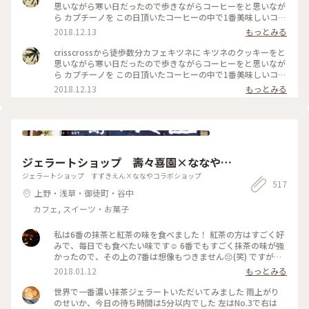
思いながら寒い日だったので歩きながらコーヒーをと思いなが
ら カプチーノを この日頂いたコーヒーの中で1番美味しいコー
ヒーでした 店内も清潔感 綺麗な空間 #わたしの街#カフェ巡り
2018.12.13
もっとみる
crisscrossから徒歩数分カフェキツネに キツネのクッキーをと
思いながら寒い日だったので歩きながらコーヒーをと思いなが
ら カプチーノを この日頂いたコーヒーの中で1番美味しいコー
ヒーでした 店内も清潔感 綺麗な空間 #わたしの街#カフェ巡り
2018.12.13
もっとみる
ジェラートショップ 壽々喜園×ななやコ
ラボショップ
ジェラートショップ すずきえん×ななやコラボショップ
517
上野・浅草・御徒町・谷中
カフェ, スイーツ・お菓子
私は6番の抹茶と紅茶の味を食べました！ 紅茶の方はすごく好
みで、毎日でも食べたい味です☺️ 6番でもすごく抹茶の味が強
かったので、その上の7番は想像もつきません😔(笑) ですが、
抹茶好きな人にはとってもオススメです👌🏻浅草観光がてらお店
2018.01.12
もっとみる
に立ち寄られてはどうでしょう👧🏻💗 #和スイーツ #ジェラー
ト #寿々喜園 #ななや
世界で一番濃い抹茶ジェラートいただいてみました 雨上がり
のせいか、今日の待ち時間は5分以内でした 左はNo.3で右は