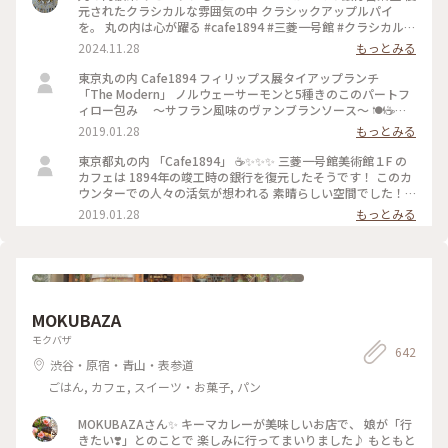
元されたクラシカルな雰囲気の中 クラシックアップルパイ
を。 丸の内は心が躍る #cafe1894 #三菱一号館 #クラシカルな
街 #丸の内
2024.11.28
もっとみる
東京丸の内 Cafe1894 フィリップス展タイアップランチ
「The Modern」 ノルウェーサーモンと5種きのこのパートフ
ィロー包み ～サフラン風味のヴァンブランソース～ 🍽☕️
✨✨✨ モダンな盛り付け🌾 パイがサクサク 美味しく頂きまし
2019.01.28
もっとみる
た！ #東京 #ランチ #お出かけ #丸の内 #三菱一号館美術館
#Cafe1894 #フィリップス・コレクション #タイアップメニュ
東京都丸の内 「Cafe1894」 ☕️✨✨✨ 三菱一号館美術館１F の
ー #冬のごちそう
カフェは 1894年の竣工時の銀行を復元したそうです！ このカ
ウンターでの人々の活気が想われる 素晴らしい空間でした！
✨✨✨ #東京 #丸の内 #カフェ #三菱一号館美術館 #Cafe1894 #
2019.01.28
もっとみる
お出かけ
MOKUBAZA
モクバザ
642
渋谷・原宿・青山・表参道
ごはん, カフェ, スイーツ・お菓子, パン
MOKUBAZAさん✨ キーマカレーが美味しいお店で、 娘が「行
きたい❣️」とのことで 楽しみに行ってまいりました♪ もともと