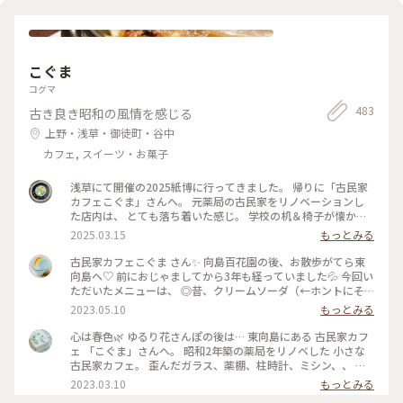
かあっさりとした甘さで美味しくいただきました。 ダンデラ
イオン、鎌倉、表参道にありましたがいつの間にやらなくなっ
て、東京にはいまはここだけになってしまったのですね。 土日
は混雑しているようですが、平日夕方は待つことなく入れまし
た。 また来ようと思います❤️ #春風さんぽ #Myことりっぷ #蔵
こぐま
前 #カフェ #まだまだ #行きたいカフェが #いっぱい
コグマ
483
古き良き昭和の風情を感じる
上野・浅草・御徒町・谷中
カフェ, スイーツ・お菓子
浅草にて開催の2025紙博に行ってきました。 帰りに「古民家
カフェこぐま」さんへ。 元薬局の古民家をリノベーションし
た店内は、 とても落ち着いた感じ。 学校の机＆椅子が懐かし
いかった！ 食事とスイーツで悩みましたが、 今回はランチ兼
2025.03.15
もっとみる
ディナーとして焼きオムライス。 卵の下にチーズが入ってい
て、美味しかったです。 次はスイーツをいただきたいな〜 #曳
古民家カフェこぐま さん✨ 向島百花園の後、お散歩がてら東
舟 #東向島 #古民家カフェ #スカイツリー
向島へ♡ 前におじゃましてから3年も経っていました💦 今回い
ただいたメニューは、 ◎昔、クリームソーダ（←ホントにそ
ういう名前） ◎焼きカレー ここに来ると頼みたくなるクリー
2023.05.10
もっとみる
ムソーダ（笑） （前回も投稿していた😂） そしてお初の焼き
カレー旨しです！🍛 * 相変わらずレトロ感溢れ、ダウンライト
心は春色🌿 ゆるり花さんぽの後は… 東向島にある 古民家カフ
が落ち着きます。 ポイントカードをもらったので、 また訪問
ェ 「こぐま」さんへ。 昭和2年築の薬局をリノベした 小さな
したいと思います🧸💕 #こぐま #古民家カフェ #レトロ #もと
古民家カフェ。 歪んだガラス、薬棚、柱時計、ミシン、、 古
薬局 #ランチ #スイーツ食べてないよ #私のことりっぷ旅 #レ
いものと、学校の机と椅子などなど… なんともノスタルジック
2023.03.10
もっとみる
トロな街 #ひとりカフェ部
な店内で あんみつ玉と ジャスミン茶、 ショコラと珈琲のタル