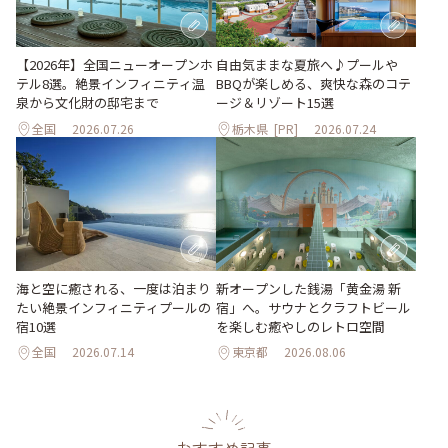
自由気ままな夏旅へ♪プールや
【2026年】全国ニューオープンホ
BBQが楽しめる、爽快な森のコテ
テル8選。絶景インフィニティ温
ージ＆リゾート15選
泉から文化財の邸宅まで
全国
2026.07.26
栃木県
[PR]
2026.07.24
海と空に癒される、一度は泊まり
新オープンした銭湯「黄金湯 新
たい絶景インフィニティプールの
宿」へ。サウナとクラフトビール
宿10選
を楽しむ癒やしのレトロ空間
全国
2026.07.14
東京都
2026.08.06
おすすめ記事