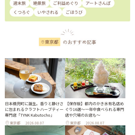
週末旅
絶景旅
ご利益めぐり
アートさんぽ
くつろぐ
いやされる
ごほうび
のおすすめ記事
東京都
日本橋兜町に誕生。香りと静けさ
【保存版】都内のかき氷有名店め
に包まれるクラフトハーブティー
ぐり16選～一年中食べられる専門
専門店「TYNK Kabutocho」
店や穴場のお店も～
東京都
2026.08.07
東京都
2026.08.07