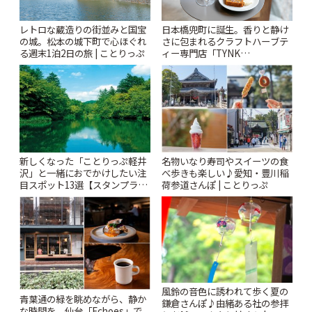
レトロな蔵造りの街並みと国宝
日本橋兜町に誕生。香りと静け
の城。松本の城下町で心ほぐれ
さに包まれるクラフトハーブテ
る週末1泊2日の旅 | ことりっぷ
ィー専門店「TYNK
Kabutocho」 | ことりっぷ
新しくなった「ことりっぷ軽井
名物いなり寿司やスイーツの食
沢」と一緒におでかけしたい注
べ歩きも楽しい♪愛知・豊川稲
目スポット13選【スタンプラリ
荷参道さんぽ | ことりっぷ
ー開催中】 | ことりっぷ
風鈴の音色に誘われて歩く夏の
青葉通の緑を眺めながら、静か
鎌倉さんぽ♪由緒ある社の参拝
な時間を。仙台「Echoes」で