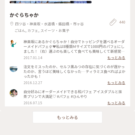
かぐらちゃか
440
四ツ谷・神楽坂・水道橋・飯田橋・市ヶ谷
ごはん, カフェ, スイーツ・お菓子
神楽坂にあるかぐらちゃか！自分でトッピングを選べるオーダ
ーメイドパフェ🍨❤私は8種類Ｍサイズで1080円のパフェにし
ました！（右）選ぶのも楽しくて食べても美味しくて新感覚だ
った😊🍴#和む#神楽坂#パフェ#オーダーメイド#スイーツ#東
2017.01.14
もっとみる
京
注文をミスったのか、セルフ黒みつの存在に気づくのが遅かっ
たのか、言うほど美味しくなかった… ティラミス食べればよか
ったかも！
2016.12.27
もっとみる
自分好みにオーダーメイドできる和パフェ アイスダブルと抹
茶プリンで大満足♡ #パフェ #ひんやり
2016.07.15
もっとみる
もっとみる