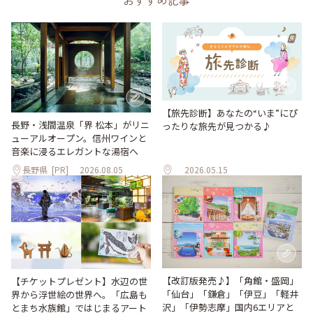
【旅先診断】あなたの“いま”にぴ
長野・浅間温泉「界 松本」がリニ
ったりな旅先が見つかる♪
ューアルオープン。信州ワインと
音楽に浸るエレガントな湯宿へ
長野県
[PR]
2026.08.05
2026.05.15
【改訂版発売♪】「角館・盛岡」
【チケットプレゼント】水辺の世
「仙台」「鎌倉」「伊豆」「軽井
界から浮世絵の世界へ。「広島も
沢」「伊勢志摩」国内6エリアと
とまち水族館」ではじまるアート