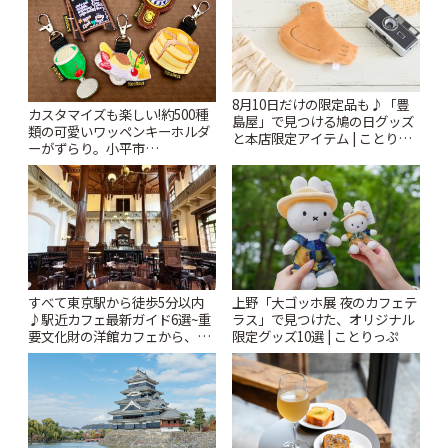
8月10日だけの限定品も♪「豊
カスタマイズも楽しい!約500種
島屋」で見つける鳩の日グッズ
類の可愛いワッペンキーホルダ
と本店限定アイテム | ことりっ
ーがずらり。小平市
ぷ
「Kimamaya T&K」 | ことりっ
ぷ
すべて東京駅から徒歩5分以内
上野「大ゴッホ展 夜のカフェテ
♪駅近カフェ最新ガイド6選~重
ラス」で見つけた、オリジナル
要文化財の洋館カフェから、改
限定グッズ10選 | ことりっぷ
札すぐのレトロ喫茶まで~ | こと
りっぷ