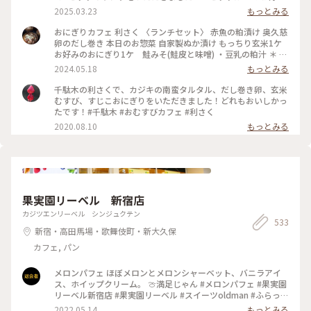
のおにぎり2個 ＊お好みのスープ を選べて¥900でした✨ おに
2025.03.23
もっとみる
ぎりは30種類ほどあり、注文が入ってから作ってくれるシステ
ムです🍙 とにかく種類が多いので、気になるおにぎりがたく
おにぎりカフェ 利さく 〈ランチセット〉 赤魚の粕漬け 奥久慈
さん🤤 迷いに迷って、『炙りみそにぎり』と『クリームチーズ
卵のだし巻き 本日のお惣菜 自家製ぬか漬け もっちり玄米1ケ
たらこ』を選びました！ おにぎり屋さんのおにぎり…✨ お米
お好みのおにぎり1ケ 鮭みそ(鮭皮と味噌) ・豆乳の粕汁 ＊ お
や海苔、塩などの素材、炊き方にもこだわっていてとっても美
久しぶりのおにぎりランチ☆ 千駄木駅近くの「おにぎりカフ
2024.05.18
もっとみる
味しかったです♡ スープは季節限定の『豆乳の粕汁』を選び
ェ 利さく」へ…☆ おにぎりと小鉢いろいろの お得なランチセ
ました！ まろやかで優しい味で美味しかった😌 : スイーツをい
ット☆ お好みのおにぎり1ケには 悩んだ末に鮭みそ(鮭皮と味
千駄木の利さくで、カジキの南蛮タルタル、だし巻き卵、玄米
ただく予定があったのでお昼は控えめに。 それでも、意外と
噌)を☆ 赤魚の粕漬けやだし巻き 小松菜のお浸し ぬか漬け ど
むすび、すじこおにぎりをいただきました！どれもおいしかっ
お腹いっぱいになりました🎵 : お店は千駄木駅の近くで行きや
れもおいしくホッとする味わい☆ 鮭みそのおにぎりも もちろ
たです！#千駄木 #おむすびカフェ #利さく
すいです🌟 平日のお休みの日に行きましたが、意外と混んで
んおいしかったですが もっちり玄米がまた たまらなく味わい
2020.08.10
もっとみる
いて20分くらい待って座れました。 外国人の方が多かった
深いおいしさ☆☆☆ やっぱり おにぎり屋さんのおにぎりはお
な〜という印象です💡 おにぎり🍙海外でも人気なのかな〜 :
いしい！ またいただきたいと思います〜☆ #電車旅 #おにぎり
📷:2025.3.7 Fri. : #ランチ #おにぎり #おにぎりカフェ #美味 #
#おむすび #ランチ #カフェ #谷根千 #千駄木
具材豊富 #好きなおにぎりを選べます #千駄木 #谷中 #東京
#milkのミルキーな毎日
果実園リーベル 新宿店
カジツエンリーベル シンジュクテン
533
新宿・高田馬場・歌舞伎町・新大久保
カフェ, パン
メロンパフェ ほぼメロンとメロンシャーベット、バニラアイ
ス、ホイップクリーム。 🍈満足じゃん #メロンパフェ #果実園
リーベル新宿店 #果実園リーベル #スイーツoldman #ふらっと
クリス
2022.05.14
もっとみる