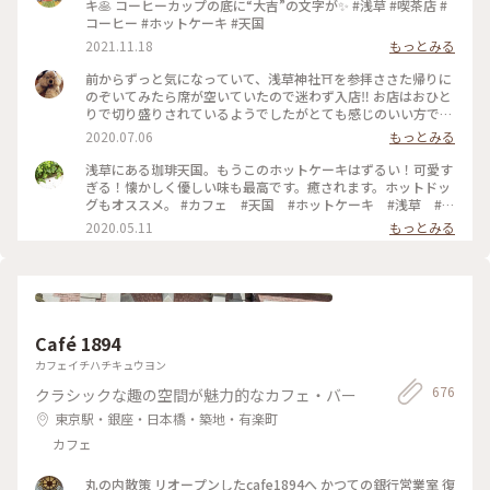
キ🥞 コーヒーカップの底に“大吉”の文字が✨ #浅草 #喫茶店 #
コーヒー #ホットケーキ #天国
2021.11.18
もっとみる
前からずっと気になっていて、浅草神社⛩を参拝ささた帰りに
のぞいてみたら席が空いていたので迷わず入店‼️ お店はおひと
りで切り盛りされているようでしたがとても感じのいい方で、
ホットケーキ🥞は昔ながらの素朴なかんじがコーヒー☕️によく
2020.07.06
もっとみる
合って美味しかった😆💕
浅草にある珈琲天国。もうこのホットケーキはずるい！可愛す
ぎる！懐かしく優しい味も最高です。癒されます。ホットドッ
グもオススメ。 #カフェ #天国 #ホットケーキ #浅草 #東
京
2020.05.11
もっとみる
Café 1894
カフェイチハチキュウヨン
676
クラシックな趣の空間が魅力的なカフェ・バー
東京駅・銀座・日本橋・築地・有楽町
カフェ
丸の内散策 リオープンしたcafe1894へ かつての銀行営業室 復