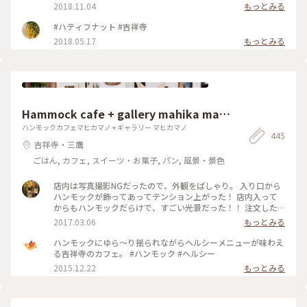
2018.11.04
もっとみる
#ハティフナット #吉祥寺
2018.05.17
もっとみる
Hammock cafe + gallery mahika man
o
ハンモックカフェマヒカマノ + ギャラリー マヒカマノ
445
吉祥寺・三鷹
ごはん, カフェ, スイーツ・お菓子, パン, 風景・景色
店内は写真撮影NGだったので、外観をぱしゃり。 入り口から
ハンモックが飾ってあってテンション上がった！ 店内入って
からもハンモックだらけで、すごい光景だった！！ 注文した
ものは、ガパオライスとレモネード。 ガパオライスは日本人
2017.03.06
もっとみる
に合うようにアレンジされてて、レモネードはちょい酸っぱめ
でした！ あとトイレが広くてお洒落すぎて、ビビった。笑 全
ハンモックにゆら～り揺られながらヘルシーメニューが味わえ
体的にお洒落で、素敵な空間でした♫ #吉祥寺 #ハンモック #
る吉祥寺のカフェ。 #ハンモック #ヘルシー
カフェ
2015.12.22
もっとみる