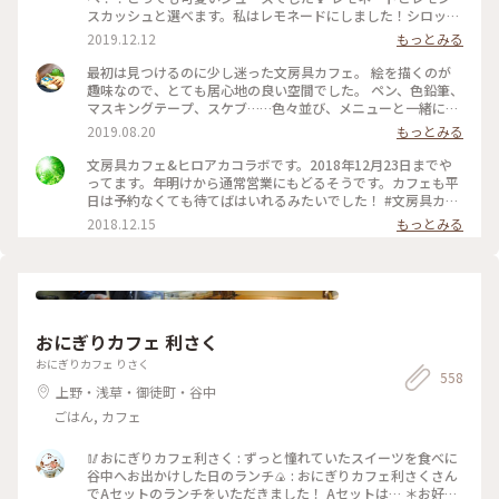
スカッシュと選べます。私はレモネードにしました！シロップ
はブドウ🍇とパイナップル🍍！ たくさんある画材をお借りし
2019.12.12
もっとみる
て、１時間かけてお絵描きしました。 #東京観光#渋谷区#文房
具カフェ#レモネード#文具女子博
最初は見つけるのに少し迷った文房具カフェ。 絵を描くのが
趣味なので、とても居心地の良い空間でした。 ペン、色鉛筆、
マスキングテープ、スケブ……色々並び、メニューと一緒に落
書きできるランチマットも。各席に色鉛筆が置いてあります。
2019.08.20
もっとみる
アカデミックな文具かと思いきや、品揃えは意外と面白グッズ
系でした。それは人を選ぶかも？ もちろん本も揃っているの
文房具カフェ&ヒロアカコラボです。2018年12月23日までや
でずっと居られるカフェでした。 写真はほうじ茶クレームブ
ってます。年明けから通常営業にもどるそうです。カフェも平
リュレ。 レジは、食事も文房具も一緒なのでちょっと混み合
日は予約なくても待てばはいれるみたいでした！ #文房具カフ
います。 アニメやマンガとのコラボも結構しているみたいです
ェ ＃ヒーローアカデミア
2018.12.15
もっとみる
ね #カフェ #東京 #都内 #文房具カフェ #アニメコラボ
おにぎりカフェ 利さく
おにぎりカフェ りさく
558
上野・浅草・御徒町・谷中
ごはん, カフェ
🥢おにぎりカフェ利さく : ずっと憧れていたスイーツを食べに
谷中へお出かけした日のランチ🍙 : おにぎりカフェ利さくさん
でAセットのランチをいただきました！ Aセットは… ＊お好み