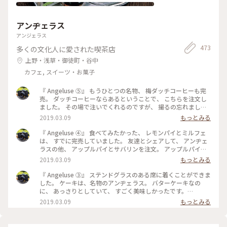
アンヂェラス
アンジェラス
473
多くの文化人に愛された喫茶店
上野・浅草・御徒町・谷中
カフェ, スイーツ・お菓子
『 Angeluse ⑤』 もうひとつの名物、 梅ダッチコーヒーも完
売。 ダッチコーヒーならあるということで、 こちらを注文し
ました。 その場で注いでくれるのですが、 撮るの忘れました
😅 美味しくいただきました。 最初で最後の訪問になりました
2019.03.09
もっとみる
が、 本当に行くことが出来てよかったです。 #angeluse#アン
ヂェラス#浅草カフェ#ダッチコーヒー
『 Angeluse ④』 食べてみたかった、 レモンパイとミルフェ
は、 すでに完売していました。 友達とシェアして、 アンヂェ
ラスの他、 アップルパイとサバリンを注文。 アップルパイ
は、みっちり。 サバリンは、しみしみでした。 #angeluse#ア
2019.03.09
もっとみる
ンヂェラス#浅草カフェ#ケーキ#アップルパイ#サバリン
『 Angeluse ③』 ステンドグラスのある席に着くことができま
した。 ケーキは、名物のアンヂェラス。 バターケーキなの
に、 あっさりとしていて、 すごく美味しかったです。
#angeluse#アンヂェラス#浅草カフェ#ケーキ#おやつ
2019.03.09
もっとみる