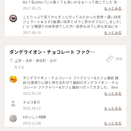
No.7 私はNo.7じゃ無くても良いかなぁ〜って感じでした 次回
はNo.4かNo.5を試してみたいなぁ〜
2017.06.25
もっとみる
ことりっぷで見てからずっと行ってみたかった世界一濃い抹茶
ジェラート🍵🍨💕1番濃い抹茶とほうじ茶のダブルにしました\
( ˆoˆ )/噂通りの抹茶感でした😳✨抹茶もほうじ茶も本当にお茶
そのもののジェラートで美味しかったです😌💓土曜のお昼過ぎ
2017.06.10
もっとみる
で、行列ができていました💦でも行く価値ありです♪ #壽々喜
園#ななや#浅草#ジェラート#世界一#濃い#抹茶#ほうじ茶#行
列#甘党
ダンデライオン・チョコレート ファクト
リー&カフェ蔵前
504
上野・浅草・御徒町・谷中
カフェ
ダンデライオン・チョコレート ファクトリー&カフェ蔵前 蔵
前 仕事帰りに娘と待ち合わせて蔵前のダンデライオン・チョ
コレート ファクトリー&カフェ蔵前へ行ってきました。 Bean
to Bar（ビーントゥバー）とは、カカオ豆からチョコレートバ
2022.05.20
もっとみる
ーになるまで一貫して製造を行うことだそうで（いまさら知り
ました💦）、レジ脇の硝子張りのお部屋にはカカオ豆がたくさ
チョコ🍫だ
んあり、右側には完成したチョコバーが綺麗に並んでいまし
2021.06.11
もっとみる
た。 今日は、蔵前店限定のほうじ茶で香りづけしたホットチ
ョコレートと一番人気のスモアをたべました。 （スモア→グ
#おいしい時間
ラハムクラッカーの上にチョコレートガナッシュとマシュマロ
2019.12.08
もっとみる
が乗っていて、注文を受けてから表面を焼き上げてくれます）
「濃いものどうし、失敗したかな💦」と思いましたが思いのほ