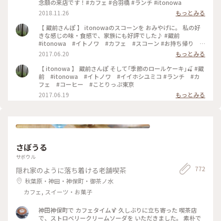
念願の来店です！#カフェ #合羽橋 #ランチ #itonowa
2018.11.26
もっとみる
【 蔵前さんぽ 】 itonowaのスコーンを おみやげに。 私の好
きな感じの味・食感で、家族にも好評でした♪ #蔵前
#itonowa #イトノワ #カフェ #スコーン #お持ち帰り #
おみやげ
2017.06.20
もっとみる
【 itonowa 】 蔵前さんぽ そして｢季節のロールケーキ｣🍒 #蔵
前 #itonowa #イトノワ #イイホシユミコ #ランチ #カ
フェ #コーヒー #ことりっぷ東京
2017.06.19
もっとみる
さぼうる
サボウル
772
隠れ家のように落ち着ける老舗喫茶
秋葉原・神田・神保町・御茶ノ水
カフェ, スイーツ・お菓子
神田神保町で カフェタイム🍹 久しぶりに立ち寄った 喫茶店
で、ストロベリークリームソーダを いただきました。 素朴で