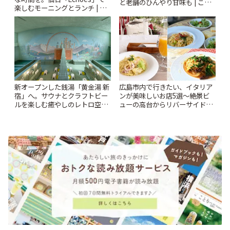
と老舗のひんやり甘味も | こと
楽しむモーニングとランチ | こ
りっぷ
とりっぷ
新オープンした銭湯「黄金湯 新
広島市内で行きたい、イタリア
宿」へ。サウナとクラフトビー
ンが美味しいお店5選〜絶景ビ
ルを楽しむ癒やしのレトロ空間
ューの高台からリバーサイドま
| ことりっぷ
で〜 | ことりっぷ