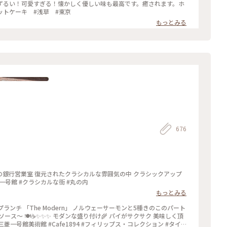
ずるい！可愛すぎる！懐かしく優しい味も最高です。癒されます。ホ
 #天国 #ホットケーキ #浅草 #東京
もっとみる
676
つての銀行営業室 復元されたクラシカルな雰囲気の中 クラシックアップ
三菱一号館 #クラシカルな街 #丸の内
もっとみる
け🌾 パイがサクサク 美味しく頂