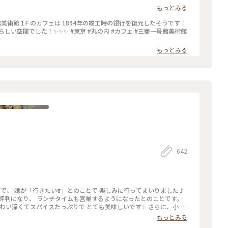
もっとみる
京 #丸の内 #カフェ #三菱一号館美術館
もっとみる
642
店で、 娘が「行きたい❣️」とのことで 楽しみに行ってまいりました♪
評判になり、 ランチタイムも営業するようになったとのことです。
味わい深くてスパイスたっぷりで とても美味しいです✨ さらに、小麦
そうで、 身体にも優しいカレーです(o^^o) 私たちは、チーズキー
もっとみる
ました♡ モッツァレラチーズがとろ〜り✨ とても美味しかったで