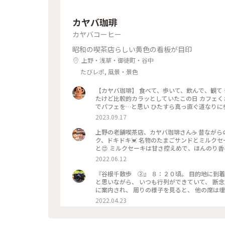
カヤバ珈琲
カヤバコーヒー
昭和の喫茶店らしい黄色の看板が目印
上野・浅草・御徒町・谷中
たびレポ, 風景・景色
【カヤバ珈琲】 食べて、歩いて、飲んで、観て ﾁｮｺｯﾄ散策3時間…半ヽ(*´∀｀) 〜歩いて、飲んで〜 ☀️晴れて暑かっ
たけど比較的カラッとしていたこの日 カフェくさ
でパフェを…と思い ひたすら真っ直ぐ道なりに歩
話しながら…👣ﾃｸﾃｸﾃｸﾃｸ 500mも通り過ぎ
2023.09.17
スムーズに入れた時にお邪魔しようと思っていた
ー」を（^人^） ☀️暑い日にジンジャーエールを
上野の老舗喫茶店、カヤバ珈琲さん☕️ 昔なが
シロップ…という単語が頭の中をチラッと過った様な(● 
ク、ドキドキ💓 名物のたまごサンドとミルク
琲 #秋さんぽ #私のことりっぷ旅 #カメラ旅
と😍 ミルクセーキは甘さ控えめで、ほんのり
動しきりでした✨ #たまごサンド #ミルクセーキ 
2022.06.12
『谷根千散歩 ②』 ８：２０頃。 目的地に到着。 谷中霊園を通り、向かった先は、 カヤバ珈琲。 一度は訪れたい
と思いながら、 いつも行列ができていて、 断念していました。 今回は、前日に、 ８：
に案内され、 周りの様子を見ると、 他の席は埋ま
当ての、たまごサンド✨✨ 本日のフレッシュジ
2022.04.23
ーを追加しました。 本当は、ルシアンという、
ーな物を頼んでしまいました😅 こちらも、次回はリベンジを誓いまし
少し酸味のあるパンで、 とても相性が良く、 美味しくいただきました。 コ