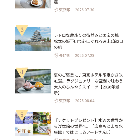
選
東京都
2026.07.30
3
レトロな蔵造りの街並みと国宝の城。
松本の城下町で心ほぐれる週末1泊2日
の旅
長野県
2026.07.28
4
夏のご褒美に♪東京ホテル限定かき氷
41選。ラグジュアリーな空間で味わう
大人のひんやりスイーツ【2026年最
新】
東京都
2026.08.04
5
【チケットプレゼント】水辺の世界か
ら浮世絵の世界へ。「広島もとまち水
族館」ではじまるアートさんぽ