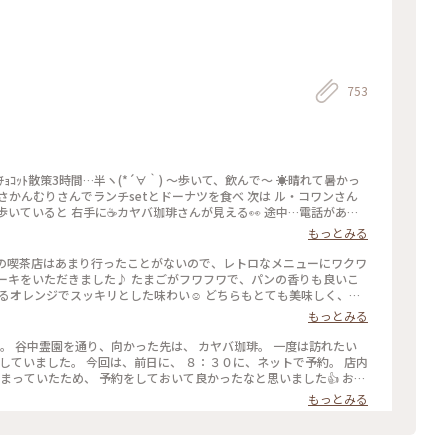
753
かんむりさんでランチsetとドーナツを食べ 次は ル・コワンさん
いていると 右手に☕️カヤバ珈琲さんが見える👀 途中…電話があり
ていたというミス💧 計1.6km歩き戻る気力がなかったので（笑） いつか
もっとみる
 「カヤバ珈琲」さんの「いつか」が偶然にも叶い 「谷中ジンジャ
頂くことが多いのですが これは今迄で一番パンチがある💨💨💨 ガム
らの喫茶店はあまり行ったことがないので、レトロなメニューにワクワ
˃̶͈̀ロ˂̶͈́)੭ꠥ⁾⁾ そのお陰でサッパリ✨ 次の目的地へ〜 #カヤバ珈
セーキをいただきました♪ たまごがフワフワで、パンの香りも良いこ
 #今年は旗を立てたところへひとつでも多く行く
香るオレンジでスッキリとした味わい☺️ どちらもとても美味しく、感
#カヤバ珈琲 #上野 #ヒーリング旅 #Myことりっぷ
もっとみる
３０に、ネットで予約。 店内
っていたため、 予約をしておいて良かったなと思いました👍 お目
ュースか、 本日のスープが選べます。 本日のスープを頼み、 コーヒ
もっとみる
 コーヒーとココアを合わせた飲み物が、 気になったのですが、 ベタ
た（笑） たまごサンドは、熱々で、 パンは、
ーヒーも、さっぱりした味で、 美味しか