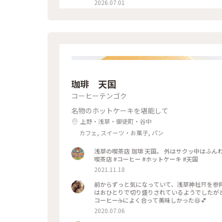
2026.07.01
珈琲 天国
コーヒーテンゴク
名物のホットケーキを堪能して
上野・浅草・御徒町・谷中
カフェ, スイーツ・お菓子, パン
浅草の喫茶店 珈琲 天国。 外はサクッ中はふんわ
喫茶店 #コーヒー #ホットケーキ #天国
2021.11.18
前からずっと気になっていて、浅草神社⛩を参拝さ
はおひとりで切り盛りされているようでしたが
コーヒー☕️によく合って美味しかった😆💕
2020.07.06