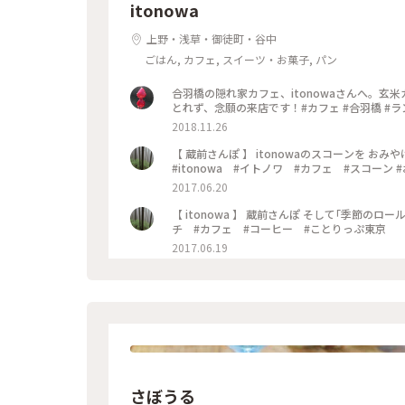
itonowa
上野・浅草・御徒町・谷中
ごはん, カフェ, スイーツ・お菓子, パン
合羽橋の隠れ家カフェ、itonowaさんへ。
とれず、念願の来店です！#カフェ #合羽橋 #ランチ
2018.11.26
【 蔵前さんぽ 】 itonowaのスコーンを 
#itonowa #イトノワ #カフェ #スコーン
2017.06.20
【 itonowa 】 蔵前さんぽ そして｢季節のロールケーキ｣🍒 #蔵前 #itonowa #イトノワ #イイホシユミコ #ラン
チ #カフェ #コーヒー #ことりっぷ東京
2017.06.19
さぼうる