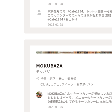
アップメニュー #冬のごちそう
2019.01.28
東京都丸の内 「Cafe1894」 ☕️✨✨✨ 三菱一号館美術館１F のカフェは 1894年の竣工時の銀行を復元したそうです！
このカウンターでの人々の活気が想われる 素晴らしい空間でした！✨✨✨ #東
#Cafe1894 #お出かけ
2019.01.28
MOKUBAZA
モクバザ
渋谷・原宿・青山・表参道
ごはん, カフェ, スイーツ・お菓子, パン
MOKUBAZAさん✨ キーマカレーが美味しいお
もともとはバーで、 メニューのキーマカレーが
20時間以上かけて作るキーマカレーは 本当に
粉、化学調味料、人工添加物 なども入っていない
2023.07.05
マカレーを マンゴーラッシーと一緒にいただき