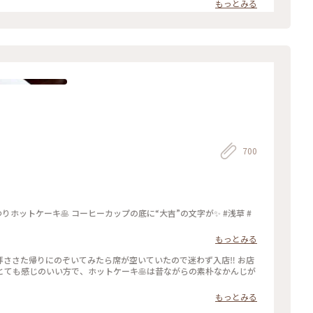
もっとみる
700
りホットケーキ🥞 コーヒーカップの底に“大吉”の文字が✨ #浅草 #
もっとみる
さた帰りにのぞいてみたら席が空いていたので迷わず入店‼️ お店
とても感じのいい方で、ホットケーキ🥞は昔ながらの素朴なかんじが
もっとみる