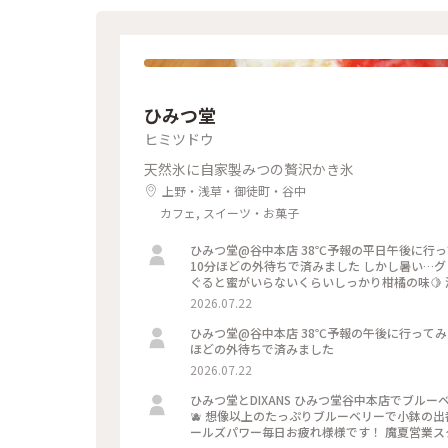
ったです。 名残惜しいですが、 次の目的地に向かうため、 ９：００過ぎに、お店を出ました。 #ヒーリング旅#春風
さんぽ#Myことりっぷ#谷根千散歩#カヤバ珈琲#モ
ひみつ堂
ヒミツドウ
天然氷に自家製みつの贅沢かき氷
上野・浅草・御徒町・谷中
カフェ, スイーツ・お菓子
ひみつ堂@谷中本店 38℃予報の平日午後に行ってみました〜〜 さすがに並びに来ないですね。。。 前10人くらいで
10分ほどの外待ちで済みました しかし暑い…
ぐると蜜がいらないくらいしっかり柑橘の味🍋
ューが出る日で迷ったけどさすがに２時間待てな
2026.07.22
いし！ 以外と日中は穴場なのかもです。
ひみつ堂@谷中本店 38℃予報の午後に行ってみました〜〜 さすがに並びに来ないですね。。。 10人くらいで10分
ほどの外待ちで済みました
2026.07.22
ひみつ堂とDIXANS ひみつ堂谷中本店でブルーベリー三昧 なんかアフロみたい？。。。 やっと出会えたブルーベリー
🫐 想像以上のたっぷりブルーベリーで小鉢の
ールズパワー毎日お疲れ様様です！ 魔夏営業スタ
はDIXANS 抹茶ラテのアートがキレイで外の