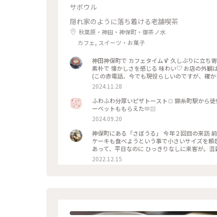
サボウル
隠れ家のように落ち着ける老舗喫茶
秋葉原・神田・神保町・御茶ノ水
カフェ, スイーツ・お菓子
神田神保町で カフェタイム🍹 久しぶりに立ち
素朴で 懐かしさを感じる 味わい♡ お店の外観
(この赤電話、今でも現役らしいのですが、確か
一人でまったりするのには、心地よい場所です。
2024.11.28
数々のメニューは、今も健在、今回 いただいた
にするようになった カラフルなクリームソーダ
ふわふわ分厚いピザトースト🍞 錦糸町駅から徒
てくれます。 コーヒーをいただくつもりでした
ーベットももらえた🫶🏻
💦 これで、クリームソーダは、飲み納めかなぁ… なんて思いながら、ゆっくりと味わって いただきました。 
2024.09.20
ェ #スイーツ #クリームソーダ #喫茶店メニュー 
秋の彩り
神保町にある「さぼうる」 今年２回目の来訪 
ケーキも食べようという事で小さいサイズを頼
あって、平日なのに ひっきりなしに来客が。混
2022.12.15