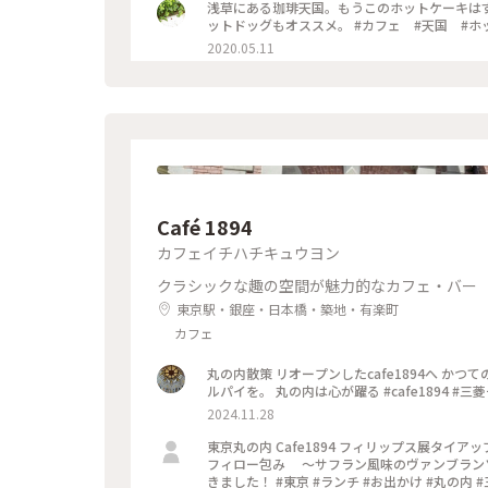
浅草にある珈琲天国。もうこのホットケーキは
ットドッグもオススメ。 #カフェ
2020.05.11
Café 1894
カフェイチハチキュウヨン
クラシックな趣の空間が魅力的なカフェ・バー
東京駅・銀座・日本橋・築地・有楽町
カフェ
丸の内散策 リオープンしたcafe1894へ か
ルパイを。 丸の内は心が躍る #cafe1894 #
2024.11.28
東京丸の内 Cafe1894 フィリップス展タイアップランチ 「The Modern」 ノルウェーサーモンと5種きのこのパート
フィロー包み ～サフラン風味のヴァンブランソース～ 🍽☕️✨✨✨ モダンな盛り付
きました！ #東京 #ランチ #お出かけ #丸の内 #三菱一号館美術館 #Cafe1894 #フィリップス・コレクション #タイ