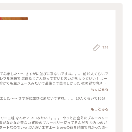
ーニング#たまごサンド#珈琲#nikonfe2#散歩フィルム
726
グレフル三昧で 果肉たくさん載って甘いと苦いがちょうどいい！ よー
 溶けても生ジュースみたいで最後まで美味しかった 夜の部で桃メニ
い、、、 それに17時からけっこう並ぶのよね。。日没前でまだ暑
もっとみる
もっとみる
出番がなかなか来ない 何粒のブルーベリー使ってるんだろ ひみつのガ
ートなのでいっぱい通いますよー trevoの待ち時間で向かったの
グリーンを背景にいい感じで撮れました