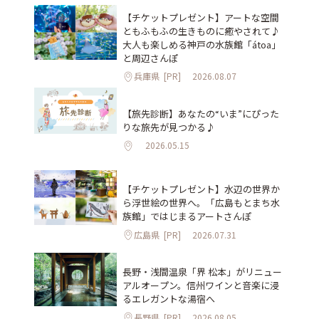
【チケットプレゼント】アートな空間
ともふもふの生きものに癒やされて♪
大人も楽しめる神戸の水族館「átoa」
と周辺さんぽ
兵庫県
[PR]
2026.08.07
【旅先診断】あなたの“いま”にぴった
りな旅先が見つかる♪
2026.05.15
【チケットプレゼント】水辺の世界か
ら浮世絵の世界へ。「広島もとまち水
族館」ではじまるアートさんぽ
広島県
[PR]
2026.07.31
長野・浅間温泉「界 松本」がリニュー
アルオープン。信州ワインと音楽に浸
るエレガントな湯宿へ
長野県
[PR]
2026.08.05