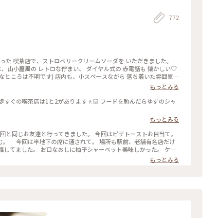
772
寄った 喫茶店で、ストロベリークリームソーダを いただきました。
は、山小屋風の レトロな佇まい、 ダイヤル式の 赤電話も 懐かしい♡
なところは不明です) 店内も、小スペースながら 落ち着いた雰囲気、
 開業したのは、約70年前なのだそう。 創業当時から 受け継がれた
もっとみる
 クリームソーダも、その中のひとつです。 最近、あちらこちらで 目
は、こちらのお店から 始まったのだとか。 何とも、歴史を感じさせ
歩すぐの喫茶店は1と2があります🚶🏻 フードを頼んだらゆずのシャ
が、この日は 気温が高く、冷たい飲み物で 季節外れのクールダウン
#カフ
もっとみる
#レトロ #クラシカルな街 #神田 #神保町 #さぼうる #喫茶店 #東京 #
前回と同じお友達と行ってきました。 今回はピザトーストお目当て。
む。 今回は半地下の席に通されて。 場所も駅前、老舗有名店だけ
雑してました。 お口なおしに柚子シャーベット美味しかった。 ケー
キは食べずに二軒目にいきました。 #Myことりっぷ #神保町 #さぼうる #カフェ
もっとみる