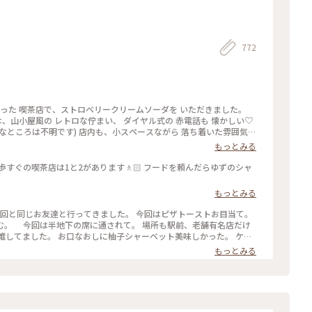
772
寄った 喫茶店で、ストロベリークリームソーダを いただきました。
は、山小屋風の レトロな佇まい、 ダイヤル式の 赤電話も 懐かしい♡
なところは不明です) 店内も、小スペースながら 落ち着いた雰囲気、
 開業したのは、約70年前なのだそう。 創業当時から 受け継がれた
もっとみる
 クリームソーダも、その中のひとつです。 最近、あちらこちらで 目
は、こちらのお店から 始まったのだとか。 何とも、歴史を感じさせ
歩すぐの喫茶店は1と2があります🚶🏻 フードを頼んだらゆずのシャ
が、この日は 気温が高く、冷たい飲み物で 季節外れのクールダウン
#カフ
もっとみる
#レトロ #クラシカルな街 #神田 #神保町 #さぼうる #喫茶店 #東京 #
前回と同じお友達と行ってきました。 今回はピザトーストお目当て。
む。 今回は半地下の席に通されて。 場所も駅前、老舗有名店だけ
雑してました。 お口なおしに柚子シャーベット美味しかった。 ケー
キは食べずに二軒目にいきました。 #Myことりっぷ #神保町 #さぼうる #カフェ
もっとみる