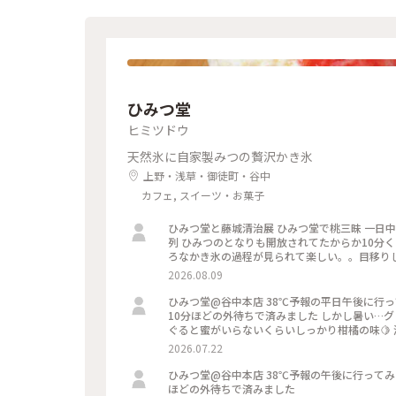
ひみつ堂
ヒミツドウ
天然氷に自家製みつの贅沢かき氷
上野・浅草・御徒町・谷中
カフェ, スイーツ・お菓子
ひみつ堂と藤城清治展 ひみつ堂で桃三昧 一日中売り切れなしの平日を狙って行きました ３時頃到着で15人くらいの
列 ひみつのとなりも開放されてたからか10分
ろなかき氷の過程が見られて楽しい。。目移りし
な桃！ 中に隠れたクリームが冷えた舌を休ませてくれます これ
2026.08.09
藤城清治先生の版画展にも 102歳になられた
あって楽しめました
ひみつ堂@谷中本店 38℃予報の平日午後に行ってみました〜〜 さすがに並びに来ないですね。。。 前10人くらいで
10分ほどの外待ちで済みました しかし暑い…
ぐると蜜がいらないくらいしっかり柑橘の味🍋
ューが出る日で迷ったけどさすがに２時間待てな
2026.07.22
いし！ 以外と日中は穴場なのかもです。
ひみつ堂@谷中本店 38℃予報の午後に行ってみました〜〜 さすがに並びに来ないですね。。。 10人くらいで10分
ほどの外待ちで済みました