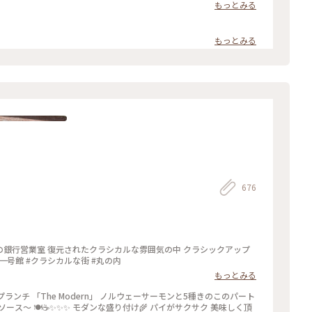
舗は 何代か変わり…今は、革製品のお店や インテリア雑貨のお店な
もっとみる
 #春の訪れ #ラヴィータ #ヴェネチアの街並み #商業施設 #写真映え
東京
もっとみる
676
つての銀行営業室 復元されたクラシカルな雰囲気の中 クラシックアップ
三菱一号館 #クラシカルな街 #丸の内
もっとみる
け🌾 パイがサクサク 美味しく頂