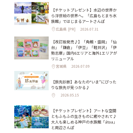
【チケットプレゼント】水辺の世界か
ら浮世絵の世界へ。「広島もとまち水
族館」ではじまるアートさんぽ
広島県
[PR]
2026.07.31
【改訂版発売♪】「角館・盛岡」「仙
台」「鎌倉」「伊豆」「軽井沢」「伊
勢志摩」国内6エリアと海外1エリアが
リニューアル
宮城県
2026.07.09
【旅先診断】あなたの“いま”にぴった
りな旅先が見つかる♪
2026.05.15
【チケットプレゼント】アートな空間
ともふもふの生きものに癒やされて♪
大人も楽しめる神戸の水族館「átoa」
と周辺さんぽ