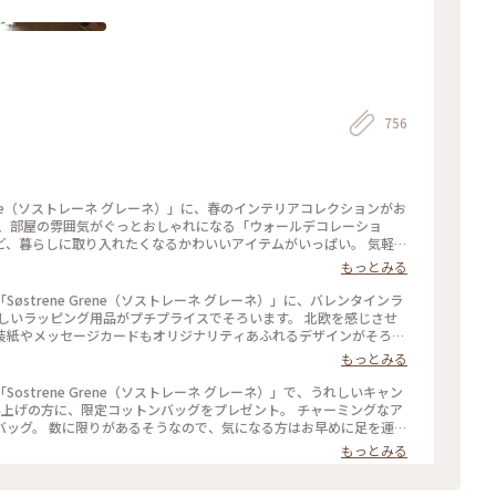
756
 Grene（ソストレーネ グレーネ）」に、春のインテリアコレクションがお
暮らしに取り入れたくなるかわいいアイテムがいっぱい。 気軽に
手にとれるリーズナブルな価格設定もうれしいですね。 #ソストレーネグレーネ #新生活
もっとみる
strene Grene（ソストレーネ グレーネ）」に、バレンタインラ
装紙やメッセージカードもオリジナリティあふれるデザインがそろっ
ング #バレンタイ
もっとみる
strene Grene（ソストレーネ グレーネ）」で、うれしいキャン
お早めに足を運ん
ネ #表参道 #北欧雑貨
もっとみる