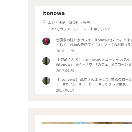
itonowa
上野・浅草・御徒町・谷中
ごはん, カフェ, スイーツ・お菓子, パン
合羽橋の隠れ家カフェ、itonowaさんへ。
とれず、念願の来店です！#カフェ #合羽橋 #ランチ
2018.11.26
【 蔵前さんぽ 】 itonowaのスコーンを 
#itonowa #イトノワ #カフェ #スコーン
2017.06.20
【 itonowa 】 蔵前さんぽ そして｢季節のロールケーキ｣🍒 #蔵前 #itonowa #イトノワ #イイホシユミコ #ラン
チ #カフェ #コーヒー #ことりっぷ東京
2017.06.19