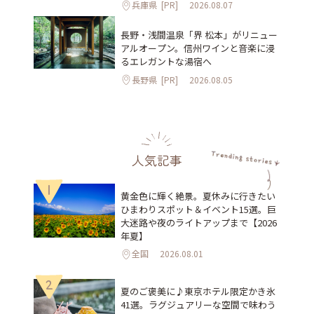
兵庫県
[PR]
2026.08.07
長野・浅間温泉「界 松本」がリニュー
アルオープン。信州ワインと音楽に浸
るエレガントな湯宿へ
長野県
[PR]
2026.08.05
人気記事
1
黄金色に輝く絶景。夏休みに行きたい
ひまわりスポット＆イベント15選。巨
大迷路や夜のライトアップまで【2026
年夏】
全国
2026.08.01
2
夏のご褒美に♪東京ホテル限定かき氷
41選。ラグジュアリーな空間で味わう