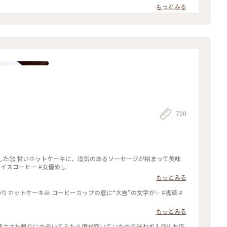
もっとみる
700
た🥰 甘いホットケーキに、塩気のあるソーセージが相まって美味
ージ #アイスコーヒー #女優めし
もっとみる
りホットケーキ🥞 コーヒーカップの底に“大吉”の文字が✨ #浅草 #
もっとみる
さた帰りにのぞいてみたら席が空いていたので迷わず入店‼️ お店