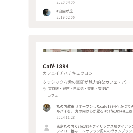
気に入りの テニスショップがありましたが、店
2020.04.06
どが 入っています。 #わたしの散歩道 #メルヘン
スポット #自由が丘 #わたしの街 #ことりっぷ
#自由が丘
2019.02.06
Café 1894
カフェイチハチキュウヨン
クラシックな趣の空間が魅力的なカフェ・バー
東京駅・銀座・日本橋・築地・有楽町
カフェ
丸の内散策 リオープンしたcafe1894へ か
ルパイを。 丸の内は心が躍る #cafe1894 #
2024.11.28
東京丸の内 Cafe1894 フィリップス展タイアップランチ 「The Modern」 ノルウェーサーモンと5種きのこのパート
フィロー包み ～サフラン風味のヴァンブランソース～ 🍽☕️✨✨✨ モダンな盛り付