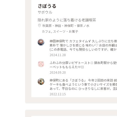
さぼうる
サボウル
隠れ家のように落ち着ける老舗喫茶
秋葉原・神田・神保町・御茶ノ水
カフェ, スイーツ・お菓子
神田神保町で カフェタイム🍹 久しぶりに立ち
素朴で 懐かしさを感じる 味わい♡ お店の外観
(この赤電話、今でも現役らしいのですが、確か
一人でまったりするのには、心地よい場所です。
2024.11.28
数々のメニューは、今も健在、今回 いただいた
にするようになった カラフルなクリームソーダ
ふわふわ分厚いピザトースト🍞 錦糸町駅から徒
てくれます。 コーヒーをいただくつもりでした
ーベットももらえた🫶🏻
💦 これで、クリームソーダは、飲み納めかなぁ… なんて思いながら、ゆっくりと味わって いただきました。 
2024.09.20
ェ #スイーツ #クリームソーダ #喫茶店メニュー 
秋の彩り
神保町にある「さぼうる」 今年２回目の来訪 
ケーキも食べようという事で小さいサイズを頼
あって、平日なのに ひっきりなしに来客が。混
2022.12.15