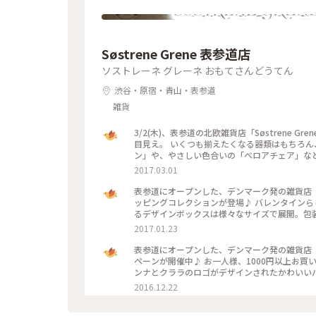
Søstrene Grene 表参道店
ソストレーネ グレーネ おもてさんどうてん
渋谷・原宿・青山・表参道
雑貨
3/2(木)、表参道の北欧雑貨店「Søstrene
目見え。 いくつも揃えたくなる器類はもちろん、部屋の雰囲気がぐっとおしゃれになる「ウォールデコレーショ
ン」や、やさしい色合いの「ベロアチェア」など、
2017.03.01
表参道にオープンした、デンマーク発の雑貨店「Sø
ッピングコレクションが登場♪ バレンタインらしいラッピング用品がプチプライスでそろいます。 北欧を感じさせ
るデザインボックスは様々なサイズで展開。包
ていて、自分らしいすてきな演出がきっとできますよ。 #ソストレーネグレーネ #表参道 #ラッピ
2017.01.23
ン
表参道にオープンした、デンマーク発の雑貨店「So
ペーンが開催中♪ お一人様、1000円以上お買い上げの方に、限定コットンバッグをプレゼント。 チャーミングなア
ンナとクララのロゴがデザインされたかわいいバッグ。 数に限りがあるそうなので、気になる方は
でみてくださいね。 #ソストレーネグレー
2016.12.22