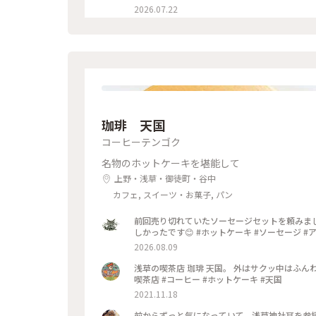
2026.07.22
珈琲 天国
コーヒーテンゴク
名物のホットケーキを堪能して
上野・浅草・御徒町・谷中
カフェ, スイーツ・お菓子, パン
前回売り切れていたソーセージセットを頼みまし
しかったです😊 #ホットケーキ #ソーセ
2026.08.09
浅草の喫茶店 珈琲 天国。 外はサクッ中はふんわ
喫茶店 #コーヒー #ホットケーキ #天国
2021.11.18
前からずっと気になっていて、浅草神社⛩を参拝さ