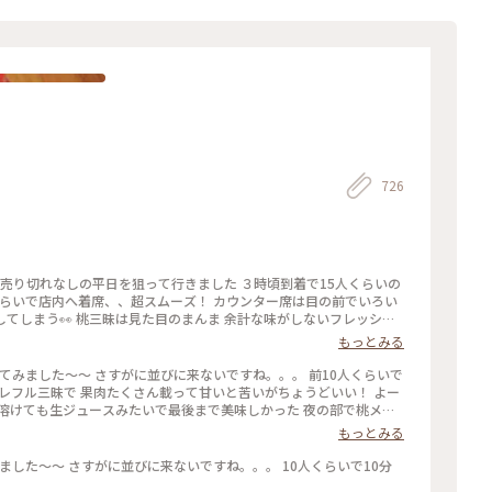
726
くらいで店内へ着席、、超スムーズ！ カウンター席は目の前でいろい
てしまう👀 桃三昧は見た目のまんま 余計な味がしないフレッシュ
、かなり重要です！ この日は日本橋丸善で開催中の
もっとみる
今年も新作を披露されてます 写真はNGですが前回より作品がたくさん
グレフル三昧で 果肉たくさん載って甘いと苦いがちょうどいい！ よー
 溶けても生ジュースみたいで最後まで美味しかった 夜の部で桃メニ
い、、、 それに17時からけっこう並ぶのよね。。日没前でまだ暑
もっとみる