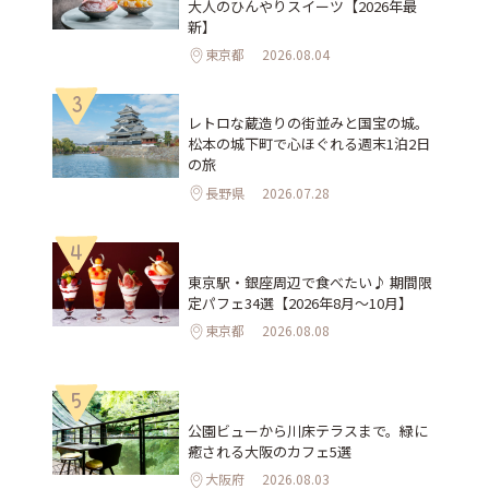
大人のひんやりスイーツ【2026年最
新】
東京都
2026.08.04
3
レトロな蔵造りの街並みと国宝の城。
松本の城下町で心ほぐれる週末1泊2日
の旅
長野県
2026.07.28
4
東京駅・銀座周辺で食べたい♪ 期間限
定パフェ34選【2026年8月～10月】
東京都
2026.08.08
5
公園ビューから川床テラスまで。緑に
癒される大阪のカフェ5選
大阪府
2026.08.03