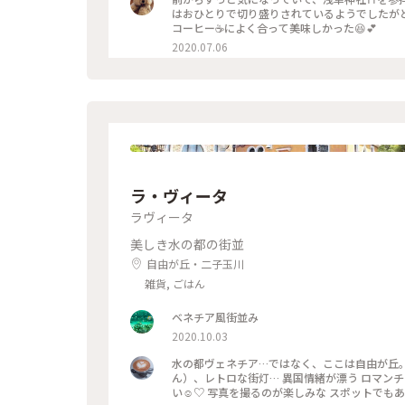
はおひとりで切り盛りされているようでしたが
コーヒー☕️によく合って美味しかった😆💕
2020.07.06
ラ・ヴィータ
ラヴィータ
美しき水の都の街並
自由が丘・二子玉川
雑貨, ごはん
ベネチア風街並み
2020.10.03
水の都ヴェネチア…ではなく、ここは自由が丘。
ん）、レトロな街灯… 異国情緒が漂う ロマン
い☺️♡ 写真を撮るのが楽しみな スポットでもあ