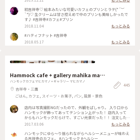
アート
初吉祥寺♡ 絵本みたいな可愛いカフェのプリンとラテ(*´︶
`*)♡ 生クリームは甘さ控えめで中のプリンも美味しかったで
す♪ #吉祥寺#カフェ#プリン
2018.11.04
もっとみる
#ハティフナット #吉祥寺
2018.05.17
もっとみる
Hammock cafe + gallery mahika man
o
ハンモックカフェマヒカマノ + ギャラリー マヒカマノ
445
吉祥寺・三鷹
ごはん, カフェ, スイーツ・お菓子, パン, 風景・景色
店内は写真撮影NGだったので、外観をぱしゃり。 入り口から
ハンモックが飾ってあってテンション上がった！ 店内入って
からもハンモックだらけで、すごい光景だった！！ 注文した
ものは、ガパオライスとレモネード。 ガパオライスは日本人
2017.03.06
もっとみる
に合うようにアレンジされてて、レモネードはちょい酸っぱめ
でした！ あとトイレが広くてお洒落すぎて、ビビった。笑 全
ハンモックにゆら～り揺られながらヘルシーメニューが味わえ
体的にお洒落で、素敵な空間でした♫ #吉祥寺 #ハンモック #
る吉祥寺のカフェ。 #ハンモック #ヘルシー