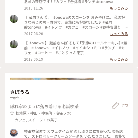
念願の来店です！#カフェ #合羽橋 #ランチ #itonowa
2018.11.26
もっとみる
【 蔵前さんぽ 】 itonowaのスコーンを おみやげに。 私の好
きな感じの味・食感で、家族にも好評でした♪ #蔵前
#itonowa #イトノワ #カフェ #スコーン #お持ち帰り #
おみやげ
2017.06.20
もっとみる
【 itonowa 】 蔵前さんぽ そして｢季節のロールケーキ｣🍒 #蔵
前 #itonowa #イトノワ #イイホシユミコ #ランチ #カ
フェ #コーヒー #ことりっぷ東京
2017.06.19
もっとみる
さぼうる
サボウル
772
隠れ家のように落ち着ける老舗喫茶
秋葉原・神田・神保町・御茶ノ水
カフェ, スイーツ・お菓子
神田神保町で カフェタイム🍹 久しぶりに立ち寄った 喫茶店
で、ストロベリークリームソーダを いただきました。 素朴で