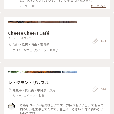
に、 あっさりとしていて、 すごく美味しかったです。
#angeluse#アンヂェラス#浅草カフェ#ケーキ#おやつ
2019.03.09
もっとみる
Cheese Cheers Café
チーズチーズカフェ
463
渋谷・原宿・青山・表参道
ごはん, カフェ, スイーツ・お菓子
レ・グラン・ザルブル
453
恵比寿・代官山・中目黒・広尾
カフェ, スイーツ・お菓子
ご飯もコーヒーも美味しいです。 雰囲気もいいし。 でも目の
前のビルを工事してたので、屋上はうるさい！ 早く終わると
いいですね。