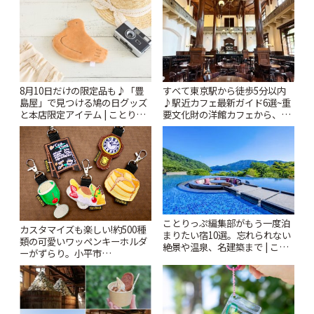
8月10日だけの限定品も♪「豊
すべて東京駅から徒歩5分以内
島屋」で見つける鳩の日グッズ
♪駅近カフェ最新ガイド6選~重
と本店限定アイテム | ことりっ
要文化財の洋館カフェから、改
ぷ
札すぐのレトロ喫茶まで~ | こと
りっぷ
ことりっぷ編集部がもう一度泊
カスタマイズも楽しい!約500種
まりたい宿10選。忘れられない
類の可愛いワッペンキーホルダ
絶景や温泉、名建築まで | こと
ーがずらり。小平市
りっぷ
「Kimamaya T&K」 | ことりっ
ぷ