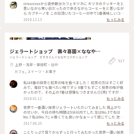
crisscrossから徒歩数分カフェキツネに キツネのクッキーをと
思いながら寒い日だったので歩きながらコーヒーをと思いなが
ら カプチーノを この日頂いたコーヒーの中で1番美味しいコー
ヒーでした 店内も清潔感 綺麗な空間 #わたしの街#カフェ巡り
2018.12.13
もっとみる
ジェラートショップ 壽々喜園×ななやコ
ラボショップ
ジェラートショップ すずきえん×ななやコラボショップ
517
上野・浅草・御徒町・谷中
カフェ, スイーツ・お菓子
私は6番の抹茶と紅茶の味を食べました！ 紅茶の方はすごく好
みで、毎日でも食べたい味です☺️ 6番でもすごく抹茶の味が強
かったので、その上の7番は想像もつきません😔(笑) ですが、
抹茶好きな人にはとってもオススメです👌🏻浅草観光がてらお店
2018.01.12
もっとみる
に立ち寄られてはどうでしょう👧🏻💗 #和スイーツ #ジェラー
ト #寿々喜園 #ななや
世界で一番濃い抹茶ジェラートいただいてみました 雨上がり
のせいか、今日の待ち時間は5分以内でした 左はNo.3で右は
No.7 私はNo.7じゃ無くても良いかなぁ〜って感じでした 次回
はNo.4かNo.5を試してみたいなぁ〜
2017.06.25
もっとみる
ことりっぷで見てからずっと行ってみたかった世界一濃い抹茶