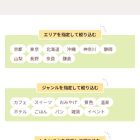
ルな街#私のことりっぷ旅#ことりっぷ東京#三鷹の森ジブリ美
術館#麦わら帽子#カフェ#カツサンド#クリームソーダ#ランチ
#フィルム#フィルムカメラ#フィルム写真#一眼レフカメラ
#nikonfe2#散歩フィルム
エリアを指定して絞り込む
京都
東京
北海道
沖縄
神奈川
静岡
山梨
長野
奈良
鎌倉
ジャンルを指定して絞り込む
カフェ
スイーツ
おみやげ
景色
温泉
ホテル
ごはん
パン
雑貨
イベント