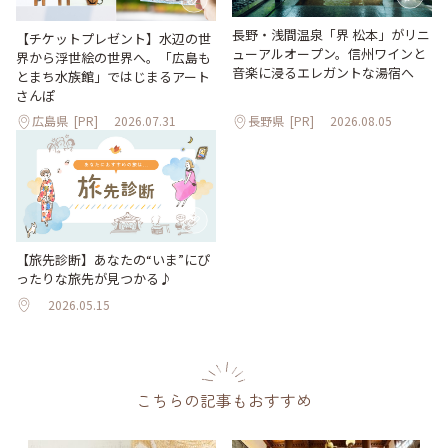
長野・浅間温泉「界 松本」がリニ
【チケットプレゼント】水辺の世
ューアルオープン。信州ワインと
界から浮世絵の世界へ。「広島も
音楽に浸るエレガントな湯宿へ
とまち水族館」ではじまるアート
さんぽ
広島県
[PR]
2026.07.31
長野県
[PR]
2026.08.05
【旅先診断】あなたの“いま”にぴ
ったりな旅先が見つかる♪
2026.05.15
こちらの記事もおすすめ