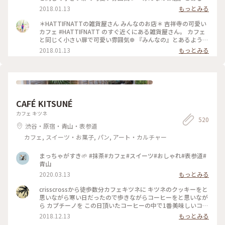
っぷ東京
うに 沢山の作家さんたちのお店です⑅︎◡̈︎* それぞれの思いが詰ま
2018.01.13
もっとみる
った雑貨たち。 可愛らしい小物から 大人っぽいアクセサリー
まで様々。 店内は狭いので荷物が多いと大変ですが ほっこり
＊HATTIFNATTの雑貨屋さん みんなのお店＊ 吉祥寺の可愛い
癒される空間でした♪ #吉祥寺#雑貨#可愛い#癒し#ほっこり #
カフェ #HATTIFNATT のすぐ近くにある雑貨屋さん。 カフェ
カラフル#プレゼント#ことりっぷ東京
と同じく小さい扉で可愛い雰囲気❁ 『みんなの』とあるように
沢山の作家さんたちのお店です⑅︎◡̈︎* それぞれの思いが詰まった
2018.01.13
もっとみる
雑貨たち。 可愛らしい小物から 大人っぽいアクセサリーまで
様々。 店内は狭いので荷物が多いと大変ですが ほっこり癒さ
れる空間でした♪ #吉祥寺#雑貨#可愛い#癒し#ほっこり #カラ
フル#プレゼント#ことりっぷ東京
CAFÉ KITSUNÉ
カフェ キツネ
520
渋谷・原宿・青山・表参道
カフェ, スイーツ・お菓子, パン, アート・カルチャー
まっちゃがすき🌱 #抹茶#カフェ#スイーツ#おしゃれ#表参道#
青山
2020.03.13
もっとみる
crisscrossから徒歩数分カフェキツネに キツネのクッキーをと
思いながら寒い日だったので歩きながらコーヒーをと思いなが
ら カプチーノを この日頂いたコーヒーの中で1番美味しいコー
ヒーでした 店内も清潔感 綺麗な空間 #わたしの街#カフェ巡り
2018.12.13
もっとみる