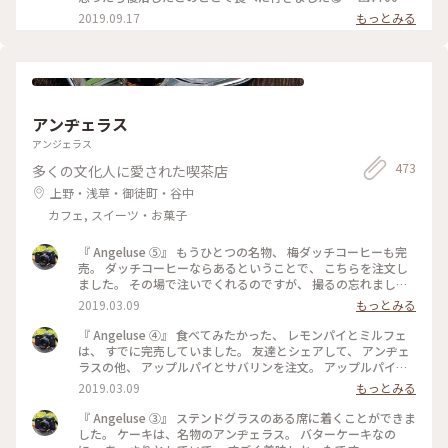
フランツアンドエヴァンス #キャロットケーキ #表参道
2019.09.17
もっとみる
アンヂェラス
アンジェラス
473
多くの文化人に愛された喫茶店
上野・浅草・御徒町・谷中
カフェ, スイーツ・お菓子
『 Angeluse ⑤』 もうひとつの名物、 梅ダッチコーヒーも完
売。 ダッチコーヒーならあるということで、 こちらを注文し
ました。 その場で注いでくれるのですが、 撮るの忘れました
😅 美味しくいただきました。 最初で最後の訪問になりました
2019.03.09
もっとみる
が、 本当に行くことが出来てよかったです。 #angeluse#アン
ヂェラス#浅草カフェ#ダッチコーヒー
『 Angeluse ④』 食べてみたかった、 レモンパイとミルフェ
は、 すでに完売していました。 友達とシェアして、 アンヂェ
ラスの他、 アップルパイとサバリンを注文。 アップルパイ
は、みっちり。 サバリンは、しみしみでした。 #angeluse#ア
2019.03.09
もっとみる
ンヂェラス#浅草カフェ#ケーキ#アップルパイ#サバリン
『 Angeluse ③』 ステンドグラスのある席に着くことができま
した。 ケーキは、名物のアンヂェラス。 バターケーキなの