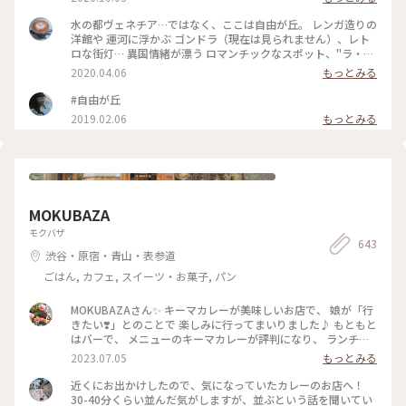
水の都ヴェネチア…ではなく、ここは自由が丘。 レンガ造りの
洋館や 運河に浮かぶ ゴンドラ（現在は見られません）、レト
ロな街灯… 異国情緒が漂う ロマンチックなスポット、"ラ・ヴ
ィータ" 夕暮れ時は、ライトアップがきれい☺️♡ 写真を撮るの
2020.04.06
もっとみる
が楽しみな スポットでもあります。 近場ながら、今回 初めて
スマホでパシャリ😆 以前は、お気に入りの テニスショップが
#自由が丘
ありましたが、店舗は 何代か変わり…今は、革製品のお店や
2019.02.06
もっとみる
インテリア雑貨のお店などが 入っています。 #わたしの散歩道
#メルヘン #春の訪れ #ラヴィータ #ヴェネチアの街並み #商業
施設 #写真映えスポット #自由が丘 #わたしの街 #ことりっぷ
東京
MOKUBAZA
モクバザ
643
渋谷・原宿・青山・表参道
ごはん, カフェ, スイーツ・お菓子, パン
MOKUBAZAさん✨ キーマカレーが美味しいお店で、 娘が「行
きたい❣️」とのことで 楽しみに行ってまいりました♪ もともと
はバーで、 メニューのキーマカレーが評判になり、 ランチタ
イムも営業するようになったとのことです。 20時間以上かけ
2023.07.05
もっとみる
て作るキーマカレーは 本当に味わい深くてスパイスたっぷり
で とても美味しいです✨ さらに、小麦粉、化学調味料、人工
近くにお出かけしたので、気になっていたカレーのお店へ！
添加物 なども入っていないそうで、 身体にも優しいカレーで
30-40分くらい並んだ気がしますが、並ぶという話を聞いてい