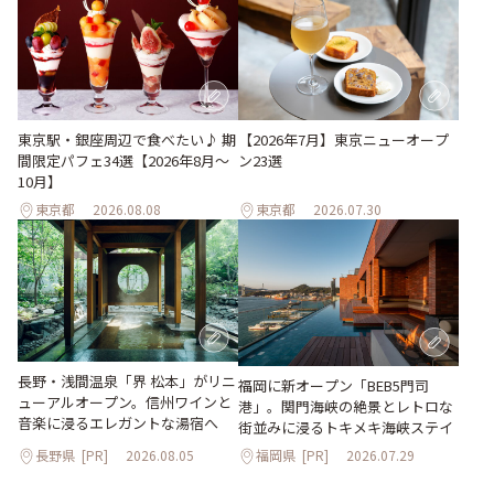
東京駅・銀座周辺で食べたい♪ 期
【2026年7月】東京ニューオープ
間限定パフェ34選【2026年8月～
ン23選
10月】
東京都
2026.08.08
東京都
2026.07.30
長野・浅間温泉「界 松本」がリニ
福岡に新オープン「BEB5門司
ューアルオープン。信州ワインと
港」。関門海峡の絶景とレトロな
音楽に浸るエレガントな湯宿へ
街並みに浸るトキメキ海峡ステイ
長野県
[PR]
2026.08.05
福岡県
[PR]
2026.07.29