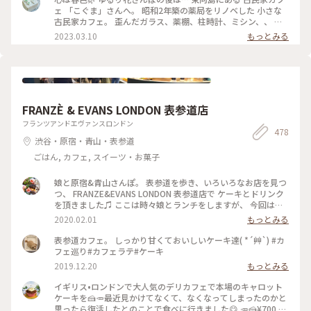
が落ち着きます。 ポイントカードをもらったので、 また訪問
ェ 「こぐま」さんへ。 昭和2年築の薬局をリノベした 小さな
したいと思います🧸💕 #こぐま #古民家カフェ #レトロ #もと
古民家カフェ。 歪んだガラス、薬棚、柱時計、ミシン、、 古
薬局 #ランチ #スイーツ食べてないよ #私のことりっぷ旅 #レ
いものと、学校の机と椅子などなど… なんともノスタルジック
2023.03.10
もっとみる
トロな街 #ひとりカフェ部
な店内で あんみつ玉と ジャスミン茶、 ショコラと珈琲のタル
トと こぐまブレンドを。 コーヒーカップとポットには カフェ
のロゴ、こぐまの絵付け。。 ほっこりカフェ時間になりまし
た。 #心は春色#東向島#こぐま#古民家カフェ#東京カフェ#ゆ
るりカフェ時間#レトロな街 #Myことりっぷ #私のことりっぷ
旅
FRANZÈ & EVANS LONDON 表参道店
フランツアンドエヴァンスロンドン
478
渋谷・原宿・青山・表参道
ごはん, カフェ, スイーツ・お菓子
娘と原宿&青山さんぽ。 表参道を歩き、いろいろなお店を見つ
つ、 FRANZE&EVANS LONDON 表参道店で ケーキとドリンク
を頂きました♫ ここは時々娘とランチをしますが、 今回はケ
ーキを、私はビーツのカフェラテと一緒に♡ どのケーキもと
2020.02.01
もっとみる
ってもかわいくて 美味しそうで迷いました。 私は今回パンプ
ディングのケーキで、 あたたかくて美味しかったです(o^^o)
表参道カフェ。 しっかり甘くておいしいケーキ達( *´艸`) #カ
居心地が良くホッとひと息。 パンプディングとカフェラテで
フェ巡り#カフェラテ#ケーキ
ゆっくりあたたまりました(^-^) #franzeandevanslondon #表
2019.12.20
もっとみる
参道 #神宮前 #東京 #冬のおでかけ #わたしの街 #ケーキ #カフ
ェラテ #ビーツ #ラテアート #カフェ #青山
イギリス•ロンドンで大人気のデリカフェで本場のキャロット
ケーキを🍰🥕最近見かけてなくて、なくなってしまったのかと
思ったら復活したとのことで食べに行きました😋 🥕🍰¥700 #