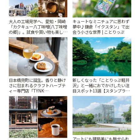
大人の工場見学へ、愛知・岡崎
キュートなミニチュアに思わず
「カクキュー八丁味噌(八丁味噌
夢中♪鎌倉「イクスタン」で出
の郷)」。試食や買い物も楽しみ
会う小さな世界 | ことりっぷ
♪ | ことりっぷ
日本橋兜町に誕生。香りと静け
新しくなった「ことりっぷ軽井
さに包まれるクラフトハーブテ
沢」と一緒におでかけしたい注
ィー専門店「TYNK
目スポット13選【スタンプラリ
Kabutocho」 | ことりっぷ
ー開催中】 | ことりっぷ
アートにも建築美にも魅せられ