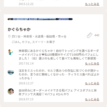
カフェ
2015.12.22
もっとみる
かぐらちゃか
440
四ツ谷・神楽坂・水道橋・飯田橋・市ヶ谷
ごはん, カフェ, スイーツ・お菓子
神楽坂にあるかぐらちゃか！自分でトッピングを選べるオーダ
ーメイドパフェ🍨❤私は8種類Ｍサイズで1080円のパフェにし
ました！（右）選ぶのも楽しくて食べても美味しくて新感覚だ
った😊🍴#和む#神楽坂#パフェ#オーダーメイド#スイーツ#東
2017.01.14
もっとみる
京
注文をミスったのか、セルフ黒みつの存在に気づくのが遅かっ
たのか、言うほど美味しくなかった… ティラミス食べればよか
ったかも！
2016.12.27
もっとみる
自分好みにオーダーメイドできる和パフェ アイスダブルと抹
茶プリンで大満足♡ #パフェ #ひんやり
2016.07.15
もっとみる