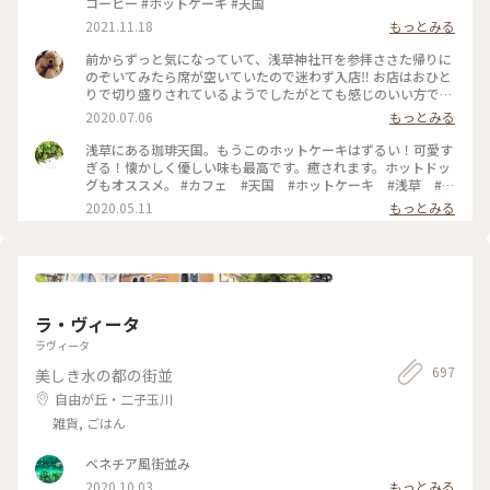
コーヒー #ホットケーキ #天国
2021.11.18
もっとみる
前からずっと気になっていて、浅草神社⛩を参拝ささた帰りに
のぞいてみたら席が空いていたので迷わず入店‼️ お店はおひと
りで切り盛りされているようでしたがとても感じのいい方で、
ホットケーキ🥞は昔ながらの素朴なかんじがコーヒー☕️によく
2020.07.06
もっとみる
合って美味しかった😆💕
浅草にある珈琲天国。もうこのホットケーキはずるい！可愛す
ぎる！懐かしく優しい味も最高です。癒されます。ホットドッ
グもオススメ。 #カフェ #天国 #ホットケーキ #浅草 #東
京
2020.05.11
もっとみる
ラ・ヴィータ
ラヴィータ
697
美しき水の都の街並
自由が丘・二子玉川
雑貨, ごはん
ベネチア風街並み
2020.10.03
もっとみる