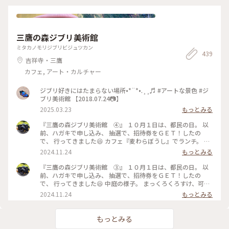
三鷹の森ジブリ美術館
ミタカノモリジブリビジュツカン
439
吉祥寺・三鷹
カフェ, アート・カルチャー
ジブリ好きにはたまらない場所•*¨*•.¸¸♬︎ #アートな景色 #ジ
ブリ美術館 【2018.07.24📷】
2025.03.23
もっとみる
『三鷹の森ジブリ美術館 ④』 １０月１日は、都民の日。 以
前、ハガキで申し込み、 抽選で、招待券をＧＥＴ！したの
で、 行ってきました😆 カフェ『麦わらぼうし』でランチ。 コ
ロナ前はレストランでしだが、 コロナ後は、カフェになって
2024.11.24
もっとみる
いて、 休憩所としても使えると、 スタッフの方が教えてくれ
ました。 頼んだのは、カツサンドとクリームソーダ‼️ そして、
『三鷹の森ジブリ美術館 ③』 １０月１日は、都民の日。 以
デッキで販売していた、 風の谷のビールも🍺 前は２種類あり
前、ハガキで申し込み、 抽選で、招待券をＧＥＴ！したの
ましたが、 今は、１種類のみのようでした。 そして、どんぐ
で、 行ってきました😆 中庭の様子。 まっくろくろすけ、可愛
りカステラ😆 土日のみ実演販売していて、 今回は、都民の日
かった🥰🥰 撮影日：１０月１日 カメラ📷：NikonFE2 レンズ
2024.11.24
もっとみる
で、特別に実演販売したいました🥰 出来立てが食べれるの
🔎：Ai Nikkor50㎜/f1.4 #秋の彩り#クラシカルな街#私のこと
は、珍しいらしいです。 食事も楽しめて、 久しぶりの三鷹の
りっぷ旅#ことりっぷ東京#三鷹の森ジブリ美術館#ジブリ#ト
森ジブリ美術館、 満喫です‼️‼️ 撮影日：１０月１日 カメラ📷：
トロ#フィルム#フィルムカメラ#フィルム写真#一眼レフカメ
もっとみる
NikonFE2 レンズ🔎：Ai Nikkor50㎜/f1.4 #秋の彩り#クラシカ
ラ#nikonfe2#散歩フィルム