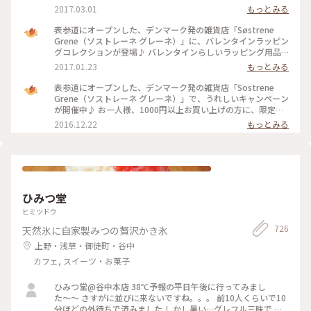
ぐっとおしゃれになる「ウォールデコレーション」や、やさし
2017.03.01
もっとみる
い色合いの「ベロアチェア」など、暮らしに取り入れたくなる
かわいいアイテムがいっぱい。 気軽に手にとれるリーズナブ
表参道にオープンした、デンマーク発の雑貨店「Søstrene
ルな価格設定もうれしいですね。 #ソストレーネグレーネ #新
Grene（ソストレーネ グレーネ）」に、バレンタインラッピン
生活
グコレクションが登場♪ バレンタインらしいラッピング用品
がプチプライスでそろいます。 北欧を感じさせるデザインボッ
2017.01.23
もっとみる
クスは様々なサイズで展開。包装紙やメッセージカードもオリ
ジナリティあふれるデザインがそろっていて、自分らしいすて
表参道にオープンした、デンマーク発の雑貨店「Sostrene
きな演出がきっとできますよ。 #ソストレーネグレーネ #表参
Grene（ソストレーネ グレーネ）」で、うれしいキャンペーン
道 #ラッピング #バレンタイン
が開催中♪ お一人様、1000円以上お買い上げの方に、限定コ
ットンバッグをプレゼント。 チャーミングなアンナとクララ
2016.12.22
もっとみる
のロゴがデザインされたかわいいバッグ。 数に限りがあるそう
なので、気になる方はお早めに足を運んでみてくださいね。 #
ソストレーネグレーネ #表参道 #北欧雑貨
ひみつ堂
ヒミツドウ
726
天然氷に自家製みつの贅沢かき氷
上野・浅草・御徒町・谷中
カフェ, スイーツ・お菓子
ひみつ堂@谷中本店 38℃予報の平日午後に行ってみまし
た〜〜 さすがに並びに来ないですね。。。 前10人くらいで10
分ほどの外待ちで済みました しかし暑い…グレフル三昧で 果