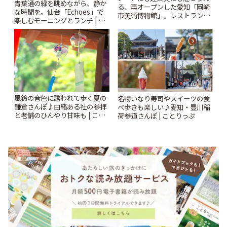
青葉通の緑を眺めながら、静か
る、再オープンした愛知「岡崎
な時間を。仙台「Echoes」で
市美術博物館」。レストランや
楽しむモーニングとランチ | こ
ショップも充実 | ことりっぷ
とりっぷ
風鈴の音色に誘われて歩く夏の
名物いなり寿司やスイーツの食
鎌倉さんぽ♪由緒ある社の参拝
べ歩きも楽しい♪愛知・豊川稲
と老舗のひんやり甘味も | こと
荷参道さんぽ | ことりっぷ
りっぷ