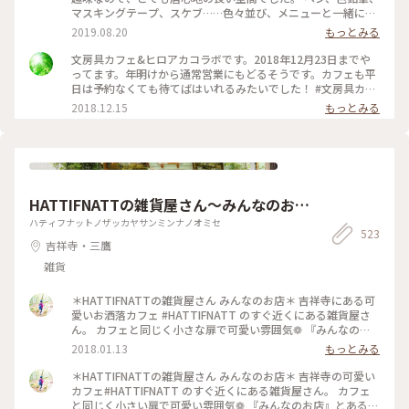
マスキングテープ、スケブ……色々並び、メニューと一緒に落
書きできるランチマットも。各席に色鉛筆が置いてあります。
2019.08.20
もっとみる
アカデミックな文具かと思いきや、品揃えは意外と面白グッズ
系でした。それは人を選ぶかも？ もちろん本も揃っているの
文房具カフェ&ヒロアカコラボです。2018年12月23日までや
でずっと居られるカフェでした。 写真はほうじ茶クレームブ
ってます。年明けから通常営業にもどるそうです。カフェも平
リュレ。 レジは、食事も文房具も一緒なのでちょっと混み合
日は予約なくても待てばはいれるみたいでした！ #文房具カフ
います。 アニメやマンガとのコラボも結構しているみたいです
ェ ＃ヒーローアカデミア
2018.12.15
もっとみる
ね #カフェ #東京 #都内 #文房具カフェ #アニメコラボ
HATTIFNATTの雑貨屋さん〜みんなのお
店〜
ハティフナットノザッカヤサンミンナノオミセ
523
吉祥寺・三鷹
雑貨
＊HATTIFNATTの雑貨屋さん みんなのお店＊ 吉祥寺にある可
愛いお洒落カフェ #HATTIFNATT のすぐ近くにある雑貨屋さ
ん。 カフェと同じく小さな扉で可愛い雰囲気❁ 『みんなのお
店』とあるように いろんな作家さんたちによるお店⑅︎◡̈︎* 思いの
2018.01.13
もっとみる
詰まったオリジナル雑貨は 可愛い小物から大人アクセサリー
まで… すごいな〜可愛いな〜とワクワク。 店内は狭いので荷
＊HATTIFNATTの雑貨屋さん みんなのお店＊ 吉祥寺の可愛い
物が多いと大変ですが ほっこり癒される空間でした♪ #吉祥寺
カフェ#HATTIFNATT のすぐ近くにある雑貨屋さん。 カフェ
#雑貨#可愛い#癒し#ほっこり #カラフル#プレゼント#ことり
と同じく小さい扉で可愛い雰囲気❁ 『みんなのお店』とあるよ