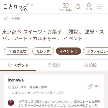
ガイド・マガジン
東京都
東京都
×
スイーツ・お菓子
、
雑貨
、
温泉・ス
パ
、
アート・カルチャー
、
イベント
絞り込む
たびレポ
イベント
アクティビテ
スポット
記事
投稿
itonowa
866
上野・浅草・御徒町・谷中
ごはん, カフェ, スイーツ・お菓子, パン
合羽橋の隠れ家カフェ、itonowaさんへ。玄米カレーと自家製
ジンジャーエールをいただきました。なかなか予約がとれず、