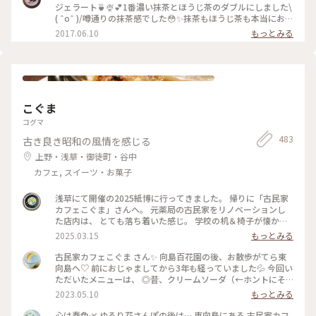
ジェラート🍵🍨💕1番濃い抹茶とほうじ茶のダブルにしました\
( ˆoˆ )/噂通りの抹茶感でした😳✨抹茶もほうじ茶も本当にお茶
そのもののジェラートで美味しかったです😌💓土曜のお昼過ぎ
2017.06.10
もっとみる
で、行列ができていました💦でも行く価値ありです♪ #壽々喜
園#ななや#浅草#ジェラート#世界一#濃い#抹茶#ほうじ茶#行
列#甘党
こぐま
コグマ
483
古き良き昭和の風情を感じる
上野・浅草・御徒町・谷中
カフェ, スイーツ・お菓子
浅草にて開催の2025紙博に行ってきました。 帰りに「古民家
カフェこぐま」さんへ。 元薬局の古民家をリノベーションし
た店内は、 とても落ち着いた感じ。 学校の机＆椅子が懐かし
いかった！ 食事とスイーツで悩みましたが、 今回はランチ兼
2025.03.15
もっとみる
ディナーとして焼きオムライス。 卵の下にチーズが入ってい
て、美味しかったです。 次はスイーツをいただきたいな〜 #曳
古民家カフェこぐま さん✨ 向島百花園の後、お散歩がてら東
舟 #東向島 #古民家カフェ #スカイツリー
向島へ♡ 前におじゃましてから3年も経っていました💦 今回い
ただいたメニューは、 ◎昔、クリームソーダ（←ホントにそ
ういう名前） ◎焼きカレー ここに来ると頼みたくなるクリー
2023.05.10
もっとみる
ムソーダ（笑） （前回も投稿していた😂） そしてお初の焼き
カレー旨しです！🍛 * 相変わらずレトロ感溢れ、ダウンライト
心は春色🌿 ゆるり花さんぽの後は… 東向島にある 古民家カフ