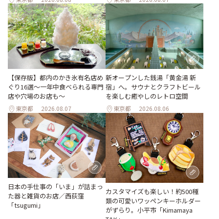
【保存版】都内のかき氷有名店め
新オープンした銭湯「黄金湯 新
ぐり16選～一年中食べられる専門
宿」へ。サウナとクラフトビール
店や穴場のお店も～
を楽しむ癒やしのレトロ空間
東京都
2026.08.07
東京都
2026.08.06
日本の手仕事の「いま」が詰まっ
カスタマイズも楽しい！約500種
た器と雑貨のお店／西荻窪
類の可愛いワッペンキーホルダー
「tsugumi」
がずらり。小平市「Kimamaya