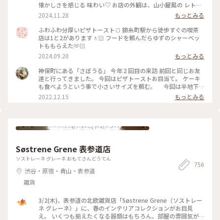
懐かしさを感じる 味わい♡ お店の外観は、山小屋風の レトロ
な佇まい、 ダイヤル式の 赤電話も 懐かしい♡ (この赤電話、
2024.11.28
もっとみる
今でも現役らしいのですが、確かなところは不明です) 店内
も、小スペースながら 落ち着いた雰囲気、一人でまったりす
ふわふわ分厚いピザトースト🍞 錦糸町駅から徒歩すぐの喫茶
るのには、心地よい場所です。 開業したのは、約70年前なの
店は1と2があります🚶🏻 フードを頼んだらゆずのシャーベッ
だそう。 創業当時から 受け継がれた 数々のメニューは、今も
トももらえた🫶🏻
健在、今回 いただいた クリームソーダも、その中のひとつで
2024.09.20
もっとみる
す。 最近、あちらこちらで 目にするようになった カラフルな
クリームソーダは、こちらのお店から 始まったのだとか。 何
神保町にある「さぼうる」 今年２回目の来訪 前回と同じお友
とも、歴史を感じさせてくれます。 コーヒーをいただくつもり
達と行ってきました。 今回はピザトーストお目当て。 ケーキ
でしたが、この日は 気温が高く、冷たい飲み物で 季節外れの
も食べようという事で小さいサイズを頼む。 今回は半地下
クールダウン💦 これで、クリームソーダは、飲み納めかなぁ…
の席に通されて。 場所も駅前、老舗有名店だけあって、平日な
2022.12.15
もっとみる
なんて思いながら、ゆっくりと味わって いただきました。 #カ
のに ひっきりなしに来客が。混雑してました。 お口なおしに
フェ #スイーツ #クリームソーダ #喫茶店メニュー #レトロ #ク
柚子シャーベット美味しかった。 ケーキは食べずに二軒目に
ラシカルな街 #神田 #神保町 #さぼうる #喫茶店 #東京 #秋の彩
いきました。 #Myことりっぷ #神保町 #さぼうる #カフェ
り
Søstrene Grene 表参道店
ソストレーネ グレーネ おもてさんどうてん
756
渋谷・原宿・青山・表参道
雑貨
3/2(木)、表参道の北欧雑貨店「Søstrene Grene（ソストレー
ネ グレーネ）」に、春のインテリアコレクションがお目見
え。 いくつも揃えたくなる器類はもちろん、部屋の雰囲気が