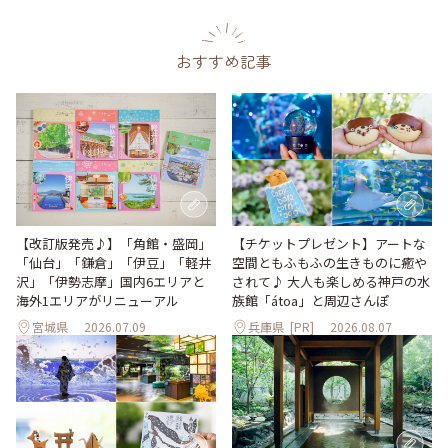
おすすめ記事
【改訂版発売♪】「角館・盛岡」
【チケットプレゼント】アートな
「仙台」「鎌倉」「伊豆」「軽井
空間ともふもふの生きものに癒や
沢」「伊勢志摩」国内6エリアと
されて♪ 大人も楽しめる神戸の水
海外1エリアがリニューアル
族館「átoa」と周辺さんぽ
宮城県
2026.07.09
兵庫県
[PR]
2026.08.07