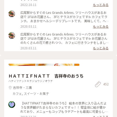
2022.10.11
もっとみる
広尾駅からすぐの Les Grands Arbres. ツリーハウスがあるお
店で 1Fはお花屋さん、 3Fとテラスがカフェです☕️ カフェでラ
ンチ。 おまかせヘルシーデリプレートです。 美味しくて、ヘ
ルシー（*'∀'人）*+ 野菜がたっぷりとれます。 スープとパン
2020.03.11
もっとみる
付きです🥪 #レグランザンブル #lesgrandsarbres #広尾 #東京
#わたしの街 #カフェ #花屋 #南麻布
広尾駅からすぐの Les Grands Arbres. ツリーハウスがあるお
店で 1Fはお花屋さん。 3Fとテラスがカフェです☕️ お花屋さん
のたくさんの花で癒されつつ、 カフェに行きランチをしまし
た☺️ #レグランザンブル #lesgrandsarbres #ツリーハウス #メ
2020.03.11
もっとみる
ルヘン #わたしの街 #東京 #広尾 #花屋 #カフェ
ＨＡＴＴＩＦＮＡＴＴ 吉祥寺のおうち
ハティフナットキチジョウジノオウチ
452
吉祥寺・三鷹
カフェ, スイーツ・お菓子
【HATTIFNATT吉祥寺のおうち】 絵本の世界に入り込んだよ
うな世界観がたまらないカフェですっ！！ 壁全体に絵が書か
れており、メニューもコップもラテアートも最高に可愛らし
い！！ オススメのカフェです♪ #吉祥寺 #絵本 #カフェ #ラテ
2019.12.21
もっとみる