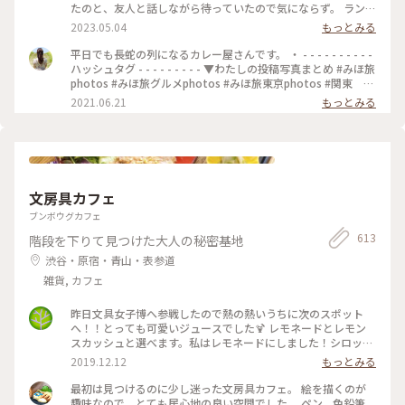
す(o^^o) 私たちは、チーズキーマカレーを マンゴーラッシー
たのと、友人と話しながら待っていたので気にならず。 ランチ
と一緒にいただきました♡ モッツァレラチーズがとろ〜り✨
は14時までらしいですが、その時間までに並んでいたら入れる
2023.05.04
もっとみる
とても美味しかったです❣️ 他にもナッツキーマカレーや、 コリ
みたいです🙆🏻‍♀️ 私は、焼きエッグキーマカレー（Sサイズ
アンダーキーマカレー、 アボカドキーマカレーなどなど💕 次
¥1,280）をいただきました🍛 熱々で、少し辛めですが、私の
平日でも長蛇の列になるカレー屋さんです。 ・ - - - - - - - - - -
にうかがうのが楽しみになりました•*¨*•.¸¸♡ ★山手線原宿駅
好みの辛さでした（辛いのが苦手な友人は苦労してました😂）
ハッシュタグ - - - - - - - - - ▼わたしの投稿写真まとめ #みほ旅
より徒歩9分 ★副都心線北参道駅より徒歩6分 ★総武線千駄ヶ
何より、スパイスの香りが最高でした！！ これは行列ができ
photos #みほ旅グルメphotos #みほ旅東京photos #関東 #
谷駅より徒歩10分 ★大江戸線国立競技場駅より徒歩10分
るな、、という感じです。 帰宅しても、まだ香りが残っててま
東京都 #東京 #表参道 #東京カフェ #カレー #チーズカレ
2021.06.21
もっとみる
#MOKUBAZA #私のことりっぷ旅 #ランチ #チーズキーマカレ
た食べたくなってます😂💓 #MOKUBAZA #カレー #キーマカレ
ー #モクバザ #MOKUBAZA #夏色さがし - - - - - - - - - - - - - -
ー #キーマカレー #カレーランチ #東京 #カレー大好き
ー #神宮 #私のことりっぷ旅
- - - - - - - - - - - - - -
#CURRY&BARMOKUBAZA
文房具カフェ
ブンボウグカフェ
613
階段を下りて見つけた大人の秘密基地
渋谷・原宿・青山・表参道
雑貨, カフェ
昨日文具女子博へ参戦したので熱の熱いうちに次のスポット
へ！！とっても可愛いジュースでした🍹 レモネードとレモン
スカッシュと選べます。私はレモネードにしました！シロップ
はブドウ🍇とパイナップル🍍！ たくさんある画材をお借りし
2019.12.12
もっとみる
て、１時間かけてお絵描きしました。 #東京観光#渋谷区#文房
具カフェ#レモネード#文具女子博
最初は見つけるのに少し迷った文房具カフェ。 絵を描くのが
趣味なので、とても居心地の良い空間でした。 ペン、色鉛筆、