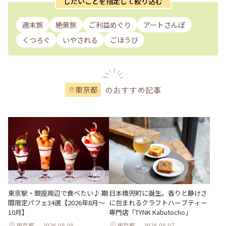
したいことを指定して絞り込む
週末旅
絶景旅
ご利益めぐり
アートさんぽ
くつろぐ
いやされる
ごほうび
のおすすめ記事
東京都
東京駅・銀座周辺で食べたい♪ 期
日本橋兜町に誕生。香りと静けさ
間限定パフェ34選【2026年8月～
に包まれるクラフトハーブティー
10月】
専門店「TYNK Kabutocho」
東京都
2026.08.08
東京都
2026.08.07