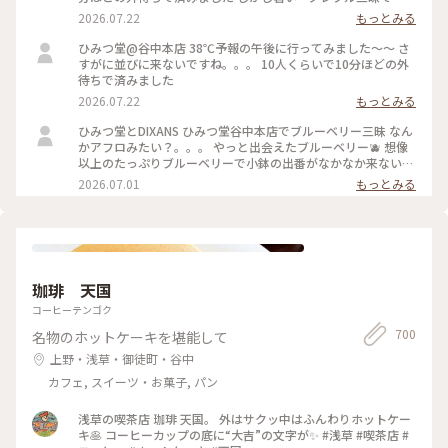
肉たくさん載って甘いと苦いがちょうどいい！ よーぐると蜜
2026.07.22
もっとみる
がいらないくらいしっかり柑橘の味🍋 溶けても生ジュースみ
たいで最後まで美味しかった 夜の部で桃メニューが出る日で
ひみつ堂@谷中本店 38℃予報の午後に行ってみました〜〜 さ
迷ったけどさすがに２時間待てない、、、 それに17時からけ
すがに並びに来ないですね。。。 10人くらいで10分ほどの外
っこう並ぶのよね。。日没前でまだ暑いし！ 以外と日中は穴
待ちで済みました
場なのかもです。
2026.07.22
もっとみる
ひみつ堂とDIXANS ひみつ堂谷中本店でブルーベリー三昧 なん
かアフロみたい？。。。 やっと出会えたブルーベリー🫐 想像
以上のたっぷりブルーベリーで小鉢の出番がなかなか来ない
何粒のブルーベリー使ってるんだろ ひみつのガールズパワー
2026.07.01
もっとみる
毎日お疲れ様様です！ 魔夏営業スタートなのでいっぱい通い
ますよー trevoの待ち時間で向かったのはDIXANS 抹茶ラテの
アートがキレイで外のグリーンを背景にいい感じで撮れました
珈琲 天国
コーヒーテンゴク
700
名物のホットケーキを堪能して
上野・浅草・御徒町・谷中
カフェ, スイーツ・お菓子, パン
浅草の喫茶店 珈琲 天国。 外はサクッ中はふんわりホットケー
キ🥞 コーヒーカップの底に“大吉”の文字が✨ #浅草 #喫茶店 #