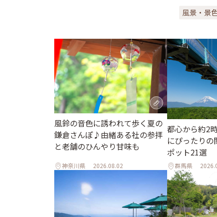
風景・景
風鈴の音色に誘われて歩く夏の
都心から約2
鎌倉さんぽ♪由緒ある社の参拝
にぴったりの
と老舗のひんやり甘味も
ポット21選
神奈川県
2026.08.02
群馬県
2026.