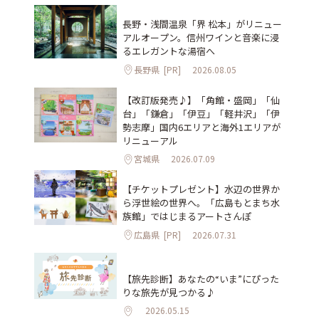
長野・浅間温泉「界 松本」がリニュー
アルオープン。信州ワインと音楽に浸
るエレガントな湯宿へ
長野県
[PR]
2026.08.05
【改訂版発売♪】「角館・盛岡」「仙
台」「鎌倉」「伊豆」「軽井沢」「伊
勢志摩」国内6エリアと海外1エリアが
リニューアル
宮城県
2026.07.09
【チケットプレゼント】水辺の世界か
ら浮世絵の世界へ。「広島もとまち水
族館」ではじまるアートさんぽ
広島県
[PR]
2026.07.31
【旅先診断】あなたの“いま”にぴった
りな旅先が見つかる♪
2026.05.15