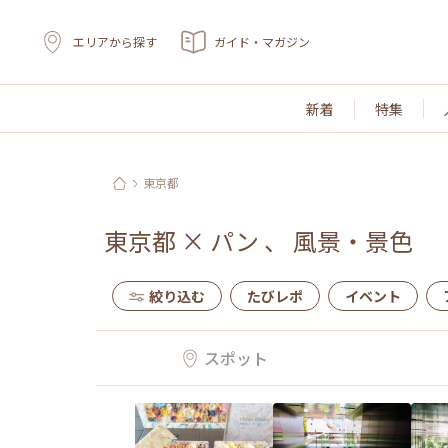
エリアから探す
ガイド・マガジン
新着
特集
東京都
東京都
×
パン
、
風景・景色
絞り込む
たびレポ
イベント
スポット