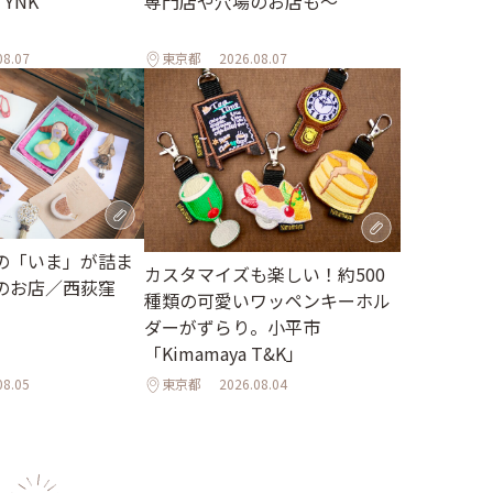
YNK
専門店や穴場のお店も～
08.07
東京都
2026.08.07
の「いま」が詰ま
カスタマイズも楽しい！約500
のお店／西荻窪
種類の可愛いワッペンキーホル
ダーがずらり。小平市
「Kimamaya T&K」
08.05
東京都
2026.08.04