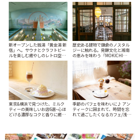
ー開催中】 | ことりっぷ
新オープンした銭湯「黄金湯 新
歴史ある建物で鎌倉のノスタル
宿」へ。サウナとクラフトビー
ジーに触れる。発酵文化と湘南
ルを楽しむ癒やしのレトロ空間
の恵みを味わう「MOKICHI
| ことりっぷ
KAMAKURA」 | ことりっぷ
東京&横浜で見つけた、ミルク
季節のパフェを味わいに♪ アン
ティーの美味しいお店6選~心ほ
ティークに囲まれて、時間を忘
どける濃厚なコクと香りに癒や
れて過ごしたくなるカフェ/浅草
されるティータイム~ | ことりっ
「annorum cafe」 | ことりっぷ
ぷ