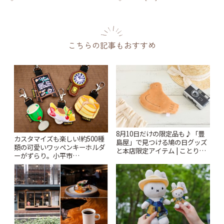
こちらの記事もおすすめ
8月10日だけの限定品も♪「豊
カスタマイズも楽しい!約500種
島屋」で見つける鳩の日グッズ
類の可愛いワッペンキーホルダ
と本店限定アイテム | ことりっ
ーがずらり。小平市
ぷ
「Kimamaya T&K」 | ことりっ
ぷ