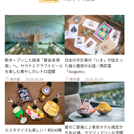
新オープンした銭湯「黄金湯 新
日本の手仕事の「いま」が詰まっ
宿」へ。サウナとクラフトビール
た器と雑貨のお店／西荻窪
を楽しむ癒やしのレトロ空間
「tsugumi」
東京都
2026.08.06
東京都
2026.08.05
夏のご褒美に♪東京ホテル限定か
カスタマイズも楽しい！約500種
き氷41選。ラグジュアリーな空間