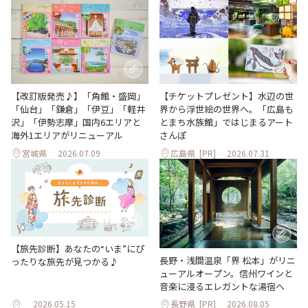
【改訂版発売♪】「角館・盛岡」
【チケットプレゼント】水辺の世
「仙台」「鎌倉」「伊豆」「軽井
界から浮世絵の世界へ。「広島も
沢」「伊勢志摩」国内6エリアと
とまち水族館」ではじまるアート
海外1エリアがリニューアル
さんぽ
宮城県
2026.07.09
広島県
[PR]
2026.07.31
【旅先診断】あなたの“いま”にぴ
長野・浅間温泉「界 松本」がリニ
ったりな旅先が見つかる♪
ューアルオープン。信州ワインと
音楽に浸るエレガントな湯宿へ
2026.05.15
長野県
[PR]
2026.08.05