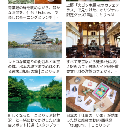
上野「大ゴッホ展 夜のカフェテ
青葉通の緑を眺めながら、静か
ラス」で見つけた、オリジナル
な時間を。仙台「Echoes」で
限定グッズ10選 | ことりっぷ
楽しむモーニングとランチ | こ
とりっぷ
レトロな蔵造りの街並みと国宝
すべて東京駅から徒歩5分以内
の城。松本の城下町で心ほぐれ
♪駅近カフェ最新ガイド6選~重
る週末1泊2日の旅 | ことりっぷ
要文化財の洋館カフェから、改
札すぐのレトロ喫茶まで~ | こと
りっぷ
新しくなった「ことりっぷ軽井
日本の手仕事の「いま」が詰ま
沢」と一緒におでかけしたい注
った器と雑貨のお店/西荻窪
目スポット13選【スタンプラリ
「tsugumi」 | ことりっぷ