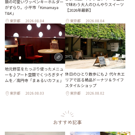
類の可愛いワッペンキーホルダー
で味わう大人のひんやりスイーツ
がずらり。小平市「Kimamaya
【2026年最新】
T&K」
東京都
2026.08.04
東京都
2026.08.04
地元野菜をたっぷり使ったメニュ
休日のひとり散歩にも♪ 代々木エ
ーも♪アート空間でくつろぎタイ
リアで巡る絶品ドーナツ＆ライフ
ムを／高円寺「まぁるいカフェ」
スタイルショップ
東京都
2026.08.03
東京都
2026.08.02
おすすめ記事