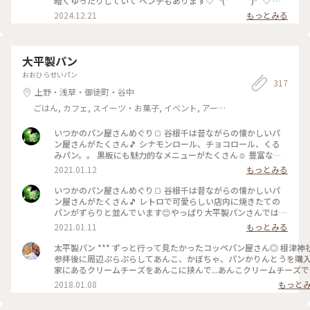
暗くゆったりしていて ベンチもあります♡╰(*´︶`*)╯♡ 空
いていればじっくりベンチで 過ごすのもおススメです♪ #ベス
2024.12.21
もっとみる
トトリップ2024 #ぽかぽか #世界はステキな出逢いであふれて
る #らんらんらん #オトナの遠足 #オトナの社会科見学 #クラ
ゲリフレクション #非日常#いつまでも眺めていたい景色
大平製パン
おおひらせいパン
317
上野・浅草・御徒町・谷中
ごはん, カフェ, スイーツ・お菓子, イベント, アー
ト・カルチャー, 風景・景色, お酒
いつかのパン屋さんめぐり🍞 谷根千は昔ながらの懐かしいパ
ン屋さんがたくさん🎵 シナモンロール、チョコロール、くる
みパン。。 黒板にも魅力的なメニューがたくさん☺️ 豊富な種
類で迷っちゃいます♡ またのんきにパン屋さんめぐりしたい
2021.01.12
もっとみる
なぁっ♪ #大平製パン #惣菜パン #コッペパン #昔ながら #懐か
しい #豊富な種類 #たくさん #谷根千 #谷中 #根津 #千駄木 #千
いつかのパン屋さんめぐり🍞 谷根千は昔ながらの懐かしいパ
駄木のパン屋 #お散歩 #根津さんぽ #パン屋さん #パン屋さん
ン屋さんがたくさん🎵 レトロで可愛らしい店内に焼きたての
めぐり
パンがずらりと並んでいます😊やっぱり大平製パンさんでは惣
菜コッペパンははずせないかな😋♡ みなさんはお好きなコッ
2021.01.11
もっとみる
ペパンありますか？ てくてくお散歩しながらパンを買う😊 こ
んな世の中になった今、のんきで平和だったなぁと思い返して
太平製パン *** ずっと行って見たかったコッペパン屋さん◎ 根津神社
います😊 #大平製パン #コッペパン #昔ながら #懐かしい #レ
参拝後に周辺ぷらぷらしてあんこ、かぼちゃ、パンかりんとうを購入
トロ #可愛い #惣菜パン #パン #谷中 #根津 #千駄木 #谷根千 #
家にあるクリームチーズをあんこに挟んで...あんこクリームチーズで
谷根千さんぽ #お散歩 #パン屋さん #パン屋さんめぐり
きます🙌🏻💓 #ことりっぷ#パン#コッペパン#パンのある生活#あんこ#
2018.01.08
もっと
粒あん#クリームチーズ#コーヒー
#trip#bread#japan#azuki#anko#creamcheese#coffee#relaxtime