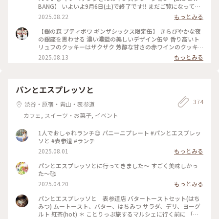
から道を隔てて朝のアート鑑賞を🎨 みなさんもいかがです
BANG】 いよいよ9月6日(土)で終了です‼️ まだご覧になってい
か？ ちなみに、実際に宇宙猫を宇宙へ還すプロジェクトが、8
ない方はお急ぎください💨 * 写真3枚目はLUCA(ルカ)号 太陽の
2025.08.22
もっとみる
月30日に決定したそうです🚀 果たして大洗から成層圏へ宇宙
塔型の宇宙船です🚀 これは4階フロアに展示中 大量の宇宙猫を
猫は飛び立てるのか⁉️ワクワクします🐱ྀིニャ～ ※飛び立つの
乗せています 内部は5枚目❤️❤️❤️❤️❤️❤️全部猫 写真4枚目は ル
【銀の森 プティボワ ギンザシックス限定缶】 きらびやかな夜
は小さなシップスキャットです♡ #ゆるり夏時間 #東京#銀座
カ号の(蓋・ω・蓋) 写真5枚目の左はルカ号の裏側🔆‬ * 展示終
の銀座を思わせる 濃い濃藍の美しいデザイン缶💙 香り高いト
#GINZASIX#銀座シックス#ヤノベケンジ#シップスキャット#
了後は 実際に宇宙空間に打ち上げるとか🚀🌏°.✧⚡︎ 大阪に着陸
リュフのクッキーはザクザク 芳醇な甘さの赤ワインのクッキ
宇宙猫#ビッグキャットバン#朝10時前の銀座#朝活#銀座シッ
とか 色々なプロジェクトがあるようです🤭 * 今日は8月の 猫の
ーはサクッ 食感も味わいも異なる 2種類のクッキーが整列して
2025.08.13
もっとみる
クスでのインスタレーションは9月6日までです
日(⃝ᴥ)⃝ฅにゃ♡⃛ * #ゆるり夏時間 #ことりっぷ東京 #東京 #銀座
います （✪ω✪ｷﾚｲ、、、*° * ⟡.·*.キラキラの宝石箱のような
#GINZASIX #銀座SIX #シップスキャット #宇宙猫 #太陽の塔 #
缶⟡.·*. 銀色のおリボンを付けてもらいました.⋆𝜗𝜚 自分用だけ
ヤノベケンジ #ビッグキャットバン #パブリックアート #街中
ど(💓∀💓)テンション上がります * 蓋を開けたら ものすごくい
アート #携帯写真 #fumitubu #ふみつぶ〜ぬ #22日はねこの日
い香り💛🍷 並べる前に たまらず少し食べてしまいました😆 そ
パンとエスプレッソと
#太陽の塔型宇宙船 #LUCA号
れぞれ18枚ずつ 入っていたみたいです！ なんて幸せな今日の
374
おやつ(*˘︶˘*).｡.:*♡ 2025.7.2購入 賞味期限ギリギリなので 躊
渋谷・原宿・青山・表参道
躇せず一気に食べま〜すꉂꉂ(ˊᗜˋ*) * 大切な方への贈り物はもち
カフェ, スイーツ・お菓子, イベント
ろん 自分にご褒美いかがですか- ̗̀🎁 ̖́- * 店舗限定缶は現在6缶
恵那本店限定缶/銀座限定缶/名古屋限定缶/麻布台限定缶/グラ
ンスタ東京限定缶/グランフロント大阪限定缶 (ᴗ͈ ᴗ͈ ꢏ[ お知らせ
1人でおしゃれランチ😋 パニーニプレート #パンとエスプレッ
]ꢖ アミュプラザくまもとの 期間限定ポップアップショップで
ソと #表参道 #ランチ
は 現在全種類が手に入りますよ〜🐿🐿🐿🐿🐿🐿 8月18日ま
2025.08.01
もっとみる
で！ ぜひコンプリートしてみませんかʢ•·̫•ʡو ̑̑✧ * #ゆるり夏時
間 #ことりっぷ東京 #焼き菓子 #お土産 #おみやげ #おみやげ図
パンとエスプレッソとに行ってきました〜 すごく美味しかっ
鑑 #クッキー #銀座シックス #銀の森 #クッキー缶 #カンカン #
た〜🥰
カンカン劇場 #毎日おやつ #しあわせおやつ #プティボワ #限
2025.04.20
もっとみる
定 #限定缶 #携帯写真 #fumitubu #ふみつぶ〜ぬ
パンとエスプレッソと 表参道店 バタートーストセット(はち
みつ) ムートースト、バター、はちみつ サラダ、デリ、ヨーグ
ルト 紅茶(hot) ＊ ことりっぷ旅するマルシェに行く前に 「パ