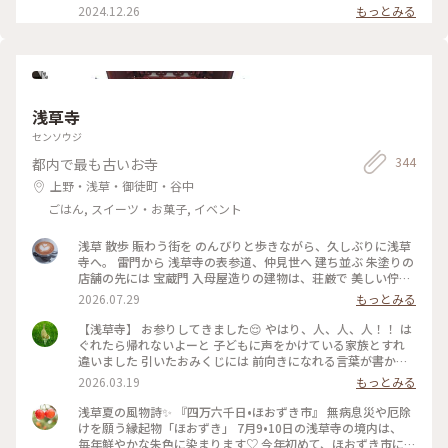
ンとエスプレッソと」で モーニング☆ 久しぶりの表参道店☆
2024.12.26
もっとみる
相変わらずの人気店で順番待ちも ワクワク☆ モーニングメニ
ューの バタートーストセットを注文☆ 香ばしくリッチな味わ
いの ムートーストに 細く細く絞られたバターがたっぷり☆ バ
ターがトースト全体に じんわり溶けていきます…☆ はちみつ
をトロリとかければ 最上級のモーニング☆ おいしさ満点のバ
タートースト☆ パンの香りに包まれた 癒しのモーニングでし
浅草寺
た〜☆ #バタートースト #モーニング #パン #ベーカリーカフ
ェ #表参道
センソウジ
344
都内で最も古いお寺
上野・浅草・御徒町・谷中
ごはん, スイーツ・お菓子, イベント
浅草 散歩 賑わう街を のんびりと歩きながら、久しぶりに浅草
寺へ。 雷門から 浅草寺の表参道、仲見世へ 建ち並ぶ 朱塗りの
店舗の先には 宝蔵門 入母屋造りの建物は、荘厳で 美しい佇ま
い 思わず 見惚れてしまいます♡ こちらに掲げられている お馴
2026.07.29
もっとみる
染みの "小舟町"と記された大提灯が 見当たらず。。 調べてみ
ると、10年ぶりに 掛け替えられるとのこと、 10月末頃に 新調
【浅草寺】 お参りしてきました😌 やはり、人、人、人！！ は
され、お目見えするそうです。 本堂でお参り、上から境内を眺
ぐれたら帰れないよーと 子どもに声をかけている家族とすれ
めました。 参拝の人々で 華やぐ境内、凛と佇む 五重塔 社殿を
違いました 引いたおみくじには 前向きになれる言葉が書かれ
吹き抜ける 心地良い風を感じながら 眺める風景は、神々しさ
ていたので 年度末の忙しさにも心を乱されることなく 過ごし
2026.03.19
もっとみる
の中にも 下町の風情が感じられ、ほっこり♡ 素敵な夏の一日
たいです☺️ #ことりっぷ東京 #参拝 #お寺 #おみくじ
になりました。 #風景 #浅草寺 #古刹 #雷門 #仲見世 #五重塔 #
浅草夏の風物詩✨ 『四万六千日•ほおずき市』 無病息災や厄除
浅草 #上野 #東京 #ひみつの絶景
けを願う縁起物「ほおずき」 7月9•10日の浅草寺の境内は、
毎年鮮やかな朱色に染まります♡ 今年初めて、ほおずき市に行