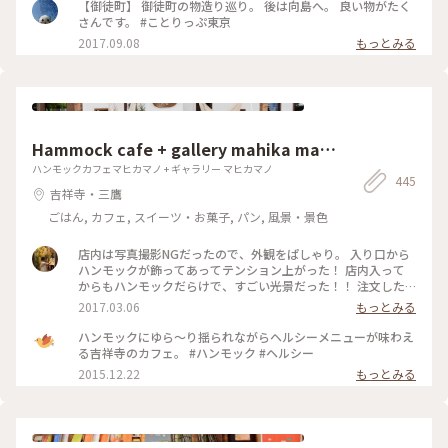
【御徒町】 御徒町の物造り巡り。 後は向島へ。 良い物がたく
さんです。 #ことりっぷ東京
2017.09.08
もっとみる
Hammock cafe + gallery mahika man
o
ハンモックカフェマヒカマノ + ギャラリー マヒカマノ
445
吉祥寺・三鷹
ごはん, カフェ, スイーツ・お菓子, パン, 風景・景色
店内は写真撮影NGだったので、外観をぱしゃり。 入り口から
ハンモックが飾ってあってテンション上がった！ 店内入って
からもハンモックだらけで、すごい光景だった！！ 注文した
ものは、ガパオライスとレモネード。 ガパオライスは日本人
2017.03.06
もっとみる
に合うようにアレンジされてて、レモネードはちょい酸っぱめ
でした！ あとトイレが広くてお洒落すぎて、ビビった。笑 全
ハンモックにゆら～り揺られながらヘルシーメニューが味わえ
体的にお洒落で、素敵な空間でした♫ #吉祥寺 #ハンモック #
る吉祥寺のカフェ。 #ハンモック #ヘルシー
カフェ
2015.12.22
もっとみる