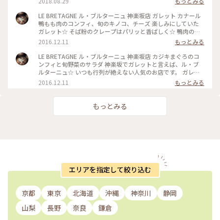
2018.08.29
もっとみる
LE BRETAGNE ル・ブルターニュ 神楽坂店 ガレット カナール
鴨もも肉のコンフィ、旬のキノコ、チーズ 楽しみにしていた
ガレット☆ そば粉のクレープはパリッと香ばしく☆ 鴨肉の旨
みとたっぷりのきのこ、そしてチーズと生クリームのコクが良
2016.12.11
もっとみる
い加減のバランスで☆ フランスのビストロのような雰囲気も
素敵で、スタッフの方々のあたたかいサービスにもホッとしま
LE BRETAGNE ル・ブルターニュ 神楽坂店 カジキまぐろのコ
す(^^) 行列ができるのも納得☆ また行きたくなりますから！
ンフィと旬野菜のサラダ 神楽坂でガレットと言えば、ル・ブ
今度は甘いガレットも食べてみたいです☆ #ガレット #ランチ
ルターニュ☆ いつも行列が絶えない人気のお店です。 ガレッ
#神楽坂
トの前にサラダを☆ やわらかくホロホロのカジキまぐろとさ
2016.12.11
もっとみる
っぱりしたドレッシングがフレッシュなシャキシャキの野菜に
よく絡んでとっても美味しいサラダてした☆ #ガレット #サラ
ダ #ランチ #神楽坂
もっとみる
エリアを指定して絞り込む
京都
東京
北海道
沖縄
神奈川
静岡
山梨
長野
奈良
鎌倉