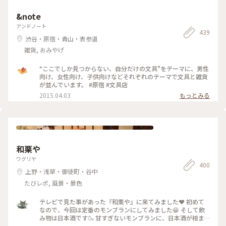
&note
アンドノート
439
渋谷・原宿・青山・表参道
雑貨, おみやげ
“ここでしか見つからない、自分だけの文具”をテーマに、男性
向け、女性向け、子供向けなどそれぞれのテーマで文具と雑貨
が並んでいます。 #原宿 #文具店
2015.04.03
もっとみる
和栗や
ワグリヤ
400
上野・浅草・御徒町・谷中
たびレポ, 風景・景色
テレビで見た事があった『和栗や』に来てみました❤️ 初めて
なので、今回は定番のモンブランにしてみました😁 そして飲
み物は日本酒です🍶 甘すぎないモンブランに、日本酒が相ま
って美味しかったです❤️ もちろんほうじ茶などもありますの