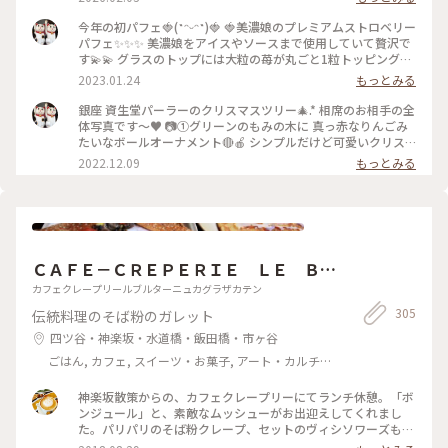
ブルクロスの上に カトラリーを並べてもらうところから 特別
な時間が始まります🔔\(˘͈ᵕ ˘͈♡)ஐ この幸せな時間がずーっと続
今年の初パフェ🍓(˶ᵔᵕᵔ˶)🍓 🍓美濃娘のプレミアムストロベリー
いて欲しいと願いながら ひとくちずつゆっくりと味わいまし
パフェ✨✨✨ 美濃娘をアイスやソースまで使用していて贅沢で
た😊 * シェルみたいな素敵なソファーには やっぱり座れなか
す💫💫 グラスのトップには大粒の苺が丸ごと1粒トッピング‼️
った〰️🛋⸝⸝🤣 ふたりだからもしかしてと 期待したんだけどな
大きくぽってりとしたフォルムがなんて愛らしい🥰 美濃娘の
2023.01.24
もっとみる
ぁ👉👈 * フレッシュラズベリー、ラズベリークリーム、ラズ
パフェは数量限定 岐阜県揖斐郡産の苺で果肉が真っ白で 甘さ
ベリーシャーベット🎀💕💓💗 可愛くて甘酸っぱいラズベリー
と酸味のバランスがとても良いのが特徴です𓏸𓂂𓈒🍓𓈒𓂂𓏸♡ * 苺の
銀座 資生堂パーラーのクリスマスツリー🎄.* 相席のお相手の全
を楽しみました💖 ほわほわの白い綿菓子がチャーミング𓈒𓂂◌𓂂𓏸
あま〜い香りをかぎながら 幸せすぎる初パフェでした✨✨💫
体写真です〜♥️ 📷①グリーンのもみの木に 真っ赤なりんごみ
* ⚠️1月限定のパフェでしたので 現在はメニューが変わってい
✨✨ * カトラリーを並べてもらうところから 特別な時間が始ま
たいなボールオーナメント🔴🍎 シンプルだけど可愛いクリス
ます。 2月は 岐阜県産「濃姫」、福島県産「ふくはる香」、静
ります 😆💗💗 トッピングの苺が大きすぎるので、取り皿に移
マスカラーです😊 📷②🎄.*天井まで届くほど😳‪….ᐟ‪‪‪.ᐟ‪‪‪.ᐟ‪‪‪ 📷③オー
2022.12.09
もっとみる
岡県産「ももかベリー」、埼玉県産「べにたま」などのスペシ
してナイフで小さく切って食べました😆 資生堂パーラーさん
ナメントのもうひとつは🥄 真っ赤なスプーンに資生堂の真っ
ャルなストロベリーパフェが楽しめますよ🍓！ 2/14までのバ
のスプーンは ゴルフのアイアンみたいな角度で最後のひとす
赤なおリボン✨🎀✨ 📷④レアチーズとベリーのクリスマスパフ
レンタインパフェも！❤🍫🎁 * 写真5枚目は１階ショップの季
くいまで食べ易いです🏌️‍♀️ 写真5枚目は1階の季節のお花。 いつ
ェを食べました🤭 📷⑤🛋⸝⸝角のカップルシートも憧れ✨✨✨ 各
節のお花💐 いつも素敵で眺めるのが楽しみなんです 2026.1.28
も素敵で眺めるのが楽しみなんです💐🍃💐゜*:.。.:*💐🍃💐゜
テーブルの真っ白なクロスの上にはお花のオブジェが飾られて
#ふたりっぷ銀座 つづく、 * #開運旅 #ことりっぷ東京 #銀座 #
*:.。.:*💐🍃💐゜*:.。 * 📷2023.1.17 東京では珍しい岐阜県産の
います💖 * クリスマスの気分が盛り上がりますよ👑💫🎄🎁🤍💙
銀座スイーツ #銀座パフェ #資生堂パーラー #資生堂パーラー
🍓美濃娘 資生堂パーラーさんで召し上がれ〰️🪄︎︎✨ * #ファンタ
❤️👑💫🎄🎁🤍❤️💙 * 📷2022.12.4 * #ファンタジーの世界 #My
サロンドカフェ #ホワイトチョコとラズベリーのパフェ #毎日
ＣＡＦＥ－ＣＲＥＰＥＲＩＥ ＬＥ ＢＲ
ジーの世界 #Myことりっぷ #ことりっぷ東京 #銀座 #銀座スイ
ことりっぷ #ことりっぷ東京 #銀座 #資生堂パーラーサロンド
がいちごフェア #銀座カフェ #携帯写真 #fumitubu #ふみつ
ーツ #銀座パフェ #資生堂パーラー #資生堂パーラーサロンド
カフェ #資生堂パーラー #パフェ #銀座パフェ #銀座スイーツ #
ＥＴＡＧＮＥ 神楽坂店
カフェクレープリールブルターニュカグラザカテン
ぶ〜ぬ #fumiparfait2026
カフェ #いちごパフェ #美濃娘のプレミアムストロベリーパフ
毎日がメリークリスマス #ハッピーメリークリスマス #クリス
305
伝統料理のそば粉のガレット
ェ #毎日がいちごフェア🍓 #お写ルン歩 #カメラ #fumitubu #
マスツリー #カメラ #fumitubu #ふみつぶ〜ぬ
ふみつぶ〜ぬ
四ツ谷・神楽坂・水道橋・飯田橋・市ヶ谷
ごはん, カフェ, スイーツ・お菓子, アート・カルチャ
ー, ライフスタイル, おみやげ
神楽坂散策からの、カフェクレープリーにてランチ休憩。「ボ
ンジュール」と、素敵なムッシューがお出迎えしてくれまし
た。パリパリのそば粉クレープ、セットのヴィシソワーズも美
味しかったです。