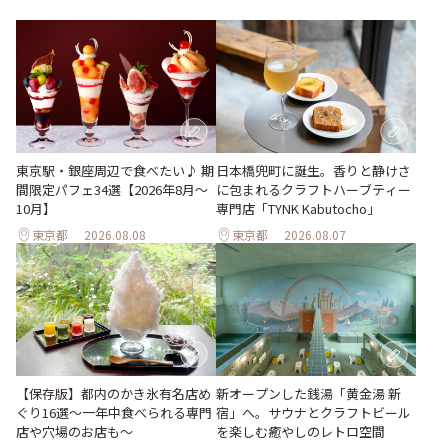
東京駅・銀座周辺で食べたい♪ 期
日本橋兜町に誕生。香りと静けさ
間限定パフェ34選【2026年8月～
に包まれるクラフトハーブティー
10月】
専門店「TYNK Kabutocho」
東京都
2026.08.08
東京都
2026.08.07
【保存版】都内のかき氷有名店め
新オープンした銭湯「黄金湯 新
ぐり16選～一年中食べられる専門
宿」へ。サウナとクラフトビール
店や穴場のお店も～
を楽しむ癒やしのレトロ空間