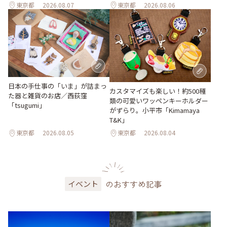
東京都
2026.08.07
東京都
2026.08.06
日本の手仕事の「いま」が詰まっ
カスタマイズも楽しい！約500種
た器と雑貨のお店／西荻窪
類の可愛いワッペンキーホルダー
「tsugumi」
がずらり。小平市「Kimamaya
T&K」
東京都
2026.08.05
東京都
2026.08.04
のおすすめ記事
イベント