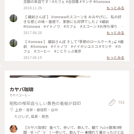
念願の来店です！#カフェ #合羽橋 #ランチ #itonowa
2018.11.26
もっとみる
【 蔵前さんぽ 】 itonowaのスコーンを おみやげに。 私の好
きな感じの味・食感で、家族にも好評でした♪ #蔵前
#itonowa #イトノワ #カフェ #スコーン #お持ち帰り #
おみやげ
2017.06.20
もっとみる
【 itonowa 】 蔵前さんぽ そして｢季節のロールケーキ｣🍒 #蔵
前 #itonowa #イトノワ #イイホシユミコ #ランチ #カ
フェ #コーヒー #ことりっぷ東京
2017.06.19
もっとみる
カヤバ珈琲
カヤバコーヒー
753
昭和の喫茶店らしい黄色の看板が目印
上野・浅草・御徒町・谷中
たびレポ, 風景・景色
【カヤバ珈琲】 食べて、歩いて、飲んで、観て ﾁｮｺｯﾄ散策3時
間…半ヽ(*´∀｀) 〜歩いて、飲んで〜 ☀️晴れて暑かったけど比