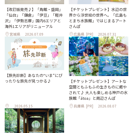
【改訂版発売♪】「角館・盛岡」
【チケットプレゼント】水辺の世
「仙台」「鎌倉」「伊豆」「軽井
界から浮世絵の世界へ。「広島も
沢」「伊勢志摩」国内6エリアと
とまち水族館」ではじまるアート
海外1エリアがリニューアル
さんぽ
宮城県
2026.07.09
広島県
[PR]
2026.07.31
【旅先診断】あなたの“いま”にぴ
ったりな旅先が見つかる♪
【チケットプレゼント】アートな
空間ともふもふの生きものに癒や
されて♪ 大人も楽しめる神戸の水
族館「átoa」と周辺さんぽ
2026.05.15
兵庫県
[PR]
2026.08.07