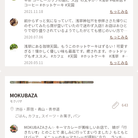
コーヒー #ホットケーキ #天国
2021.11.18
もっとみる
前からずっと気になっていて、浅草神社⛩を参拝ささた帰りに
のぞいてみたら席が空いていたので迷わず入店‼️ お店はおひと
りで切り盛りされているようでしたがとても感じのいい方で、
ホットケーキ🥞は昔ながらの素朴なかんじがコーヒー☕️によく
2020.07.06
もっとみる
合って美味しかった😆💕
浅草にある珈琲天国。もうこのホットケーキはずるい！可愛す
ぎる！懐かしく優しい味も最高です。癒されます。ホットドッ
グもオススメ。 #カフェ #天国 #ホットケーキ #浅草 #東
京
2020.05.11
もっとみる
MOKUBAZA
モクバザ
643
渋谷・原宿・青山・表参道
ごはん, カフェ, スイーツ・お菓子, パン
MOKUBAZAさん✨ キーマカレーが美味しいお店で、 娘が「行
きたい❣️」とのことで 楽しみに行ってまいりました♪ もともと
はバーで、 メニューのキーマカレーが評判になり、 ランチタ