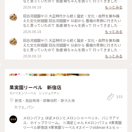
なと思っていたので 急遽 娘ちゃんを誘って 行ってきました 先
日の花ファンタジアで また出遅れてしまい まだ薔薇に未練が
2026.06.18
もっとみる
あったので🥹 ⁡ やはり見頃は過ぎてしまっていましたが この広
さで 本当にたくさんの種類の薔薇が咲いていて 素敵な庭園で
旧古河庭園🌹② 大正時代から続く歴史・文化・自然を兼ね備
した✨️ ⁡ 次に行く時は 今回 時間がなくて寄れなかった 洋館の喫
えた文化財庭園⁡ 旧古河庭園🌹 以前から 薔薇の季節に行きたい
茶室で ゆっくりお茶をしたいです☕️🫖 ⁡ 2026.5.25 📸 ⁡ #旧古河
なと思っていたので 急遽 娘ちゃんを誘って 行ってきました 先
庭園 #薔薇 #ひみつの絶景
日の花ファンタジアで また出遅れてしまい まだ薔薇に未練が
2026.06.18
もっとみる
あったので🥹 ⁡ やはり見頃は過ぎてしまっていましたが この広
さで 本当にたくさんの種類の薔薇が咲いていて 素敵な庭園で
旧古河庭園🌹① 大正時代から続く歴史・文化・自然を兼ね備
した✨️ ⁡ 次に行く時は 今回 時間がなくて寄れなかった 洋館の喫
えた文化財庭園⁡ 旧古河庭園🌹 以前から 薔薇の季節に行きたい
茶室で ゆっくりお茶をしたいです☕️🫖 ⁡ 2026.5.25 📸 ⁡ #旧古河
なと思っていたので 急遽 娘ちゃんを誘って 行ってきました 先
庭園 #薔薇 #ひみつの絶景
日の花ファンタジアで また出遅れてしまい まだ薔薇に未練が
2026.06.18
もっとみる
あったので🥹 ⁡ やはり見頃は過ぎてしまっていましたが この広
さで 本当にたくさんの種類の薔薇が咲いていて 素敵な庭園で
した✨️ ⁡ 次に行く時は 今回 時間がなくて寄れなかった 洋館の喫
茶室で ゆっくりお茶をしたいです☕️🫖 ⁡ 2026.5.25 📸 ⁡ #旧古河
庭園 #薔薇 #ひみつの絶景
果実園リーベル 新宿店
カジツエンリーベル シンジュクテン
533
新宿・高田馬場・歌舞伎町・新大久保
カフェ, パン
メロンパフェ ほぼメロンとメロンシャーベット、バニラアイ
ス、ホイップクリーム。 🍈満足じゃん #メロンパフェ #果実園
リーベル新宿店 #果実園リーベル #スイーツoldman #ふらっと
クリス