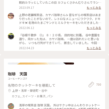
較的カラッとしていたこの日 カフェくさかんむりさんでラン
チsetとドーナツを食べ 次は ル・コワンさんでパフェを…と思
2023.09.17
もっとみる
い ひたすら真っ直ぐ道なりに歩いていると 右手に☕️カヤバ珈
琲さんが見える👀 途中…電話があり話しながら…👣ﾃｸﾃｸﾃｸﾃｸ
上野の老舗喫茶店、カヤバ珈琲さん☕️ 昔ながらの喫茶店はあま
500mも通り過ぎていたというミス💧 計1.6km歩き戻る気力が
り行ったことがないので、レトロなメニューにワクワク、ドキ
なかったので（笑） いつかスムーズに入れた時にお邪魔しよ
ドキ💓 名物のたまごサンドとミルクセーキをいただきました
うと思っていた 「カヤバ珈琲」さんの「いつか」が偶然にも
♪ たまごがフワフワで、パンの香りも良いこと😍 ミルクセー
2022.06.12
もっとみる
叶い 「谷中ジンジャー」を（^人^） ☀️暑い日にジンジャーエ
キは甘さ控えめで、ほんのり香るオレンジでスッキリとした味
ールを頂くことが多いのですが これは今迄で一番パンチがあ
わい☺️ どちらもとても美味しく、感動しきりでした✨ #たまご
『谷根千散歩 ②』 ８：２０頃。 目的地に到着。 谷中霊園を
る💨💨💨 ガムシロップ…という単語が頭の中をチラッと過った
サンド #ミルクセーキ #カヤバ珈琲 #上野 #ヒーリング旅 #My
通り、向かった先は、 カヤバ珈琲。 一度は訪れたいと思いな
様な(● ˃̶͈̀ロ˂̶͈́)੭ꠥ⁾⁾ そのお陰でサッパリ✨ 次の目的地へ〜 #カヤ
ことりっぷ
がら、 いつも行列ができていて、 断念していました。 今回
バ珈琲 #秋さんぽ #私のことりっぷ旅 #カメラ旅 #今年は旗を
は、前日に、 ８：３０に、ネットで予約。 店内に案内され、
2022.04.23
もっとみる
立てたところへひとつでも多く行く
周りの様子を見ると、 他の席は埋まっていたため、 予約をし
ておいて良かったなと思いました👍 お目当ての、たまごサン
ド✨✨ 本日のフレッシュジュースか、 本日のスープが選べま
す。 本日のスープを頼み、 コーヒーを追加しました。 本当
は、ルシアンという、 コーヒーとココアを合わせた飲み物
が、 気になったのですが、 ベターな物を頼んでしまいました
珈琲 天国
😅 こちらも、次回はリベンジを誓いました（笑） たまごサン
ドは、熱々で、 パンは、少し酸味のあるパンで、 とても相性
コーヒーテンゴク
が良く、 美味しくいただきました。 コーヒーも、さっぱりし
700
名物のホットケーキを堪能して
た味で、 美味しかったです。 名残惜しいですが、 次の目的地
に向かうため、 ９：００過ぎに、お店を出ました。 #ヒーリン
上野・浅草・御徒町・谷中
グ旅#春風さんぽ#Myことりっぷ#谷根千散歩#カヤバ珈琲#モ
カフェ, スイーツ・お菓子, パン
ーニング#たまごサンド#珈琲#nikonfe2#散歩フィルム
浅草の喫茶店 珈琲 天国。 外はサクッ中はふんわりホットケー
キ🥞 コーヒーカップの底に“大吉”の文字が✨ #浅草 #喫茶店 #