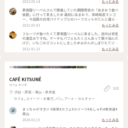
2022.05.14
もっとみる
果実園リーベルさんで開催していた期間限定の「あまおう食べ
放題」に行って来ました🍓 最初にあまおう、宮崎県産マンゴ
ー、今話題の台湾パイナップルのハーフカットがどんと盛られ
たプレートが出てきて私も友達もびっくり。あまおうはもちろ
2021.05.03
もっとみる
んのこと、マンゴーとパイナップルも甘々に完熟していて美味
しかった〜！ あまおうプレート、パスタ、アイス、あまおう
フルーツが食べたくて果実園リーベルに来ました。店内は安定
とマンゴーのフルーツサンドは食べ放題です。フルーツサンド
の激混みですね。ケーキもパフェもたくさんあって散々悩んだ
の虜になってしまい、後半はひたすらフルーツサンドばかり食
けど、いちごのズコットにしました🍓みかんのしぼりたてジュ
べてました笑。お値段はそこそこしますが内容を考えるとかな
ースもおいしかった🍊 #果実園リーベル #いちご #ケーキ #新
2021.01.23
もっとみる
り満足度は高いです！ #果実園#果実園リーベル#あまおう#マ
宿
ンゴー#パイナップル#食べ放題#フルーツサンド
CAFÉ KITSUNÉ
カフェ キツネ
520
渋谷・原宿・青山・表参道
カフェ, スイーツ・お菓子, パン, アート・カルチャー
まっちゃがすき🌱 #抹茶#カフェ#スイーツ#おしゃれ#表参道#
青山
2020.03.13
もっとみる