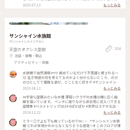
ってきました。 混雑を覚悟してましたが、暑さのせいか 仲見
2025.07.13
もっとみる
世からもわりと空いていて（ほぼ海外の方） のんびりと楽し
むことができました😊 ここで驚いたのが、枝物のほおずきの
大きいこと✨ そしてその美しさ✨ 一本お持ち帰りしたかったの
ですが、電車で帰る事を考え 籠入り（5個）を一つ連れて帰り
ました♡ お店の方も水やりが欠かせないようです。 そして、
初めましてのほおずきの花🌼 白く小さな妖精のようなお花で
サンシャイン水族館
した✨（5枚目） #ほおずき市 #浅草寺 #浅草 #四万六千日 #ほ
おずき #鬼灯 #アートな景色
サンシャインスイゾクカン
324
天空のオアシス空間
池袋・巣鴨・駒込
アクティビティ・体験
水族館で自然満喫🐟🩵 眺めているだけで不思議と癒される〜
😽 生き物達の何を考えてるのかよく分からないところ、のび
のびとしてて優雅な姿が、どことなく好き💭 #サンシャイン水
族館 #水族館 #水族館デート #池袋
2025.08.12
もっとみる
🪼宇宙🪐空間みたいな水槽 薄暗いクラゲの水槽は横に広く曲
線を描いています。 ベンチに座りながら非日常に没入💨できる
空間👽 #ベストトリップ2024 #ぽかぽか #世界はステキな出逢
いであふれてる #らんらんらん #オトナの遠足 #オトナの社会
2024.12.22
もっとみる
科見学 #クラゲリフレクション #宇宙空間 #非日常 #いつまで
も眺めていたい景色
ミラー🪞で上も下も映っているので🪼✨✨ 📍サンシャイン水族
館 どれが本物かわからなくなりそうな感覚〜❣️ このフロアが薄