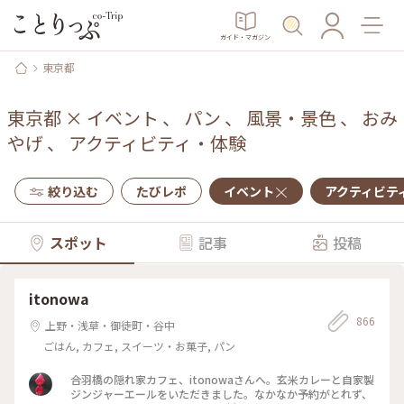
ガイド・マガジン
東京都
東京都
×
イベント
、
パン
、
風景・景色
、
おみ
やげ
、
アクティビティ・体験
絞り込む
たびレポ
イベント
アクティビテ
スポット
記事
投稿
itonowa
866
上野・浅草・御徒町・谷中
ごはん, カフェ, スイーツ・お菓子, パン
合羽橋の隠れ家カフェ、itonowaさんへ。玄米カレーと自家製
ジンジャーエールをいただきました。なかなか予約がとれず、