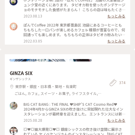
ェ #ひとりカフェ
ュンク堂の近くにあります。 タピオカ粉を使ったポンデケージ
ョのモチモチした食感がたまらん！ こちらの店は味もたくさ
んあって迷ってしまいます。今日は、ゆかり、クリームチー
2023.08.13
もっとみる
ズ、シナモンを選びました。 いつもは、入り口の外にもお客
さんが並んでいましたが、今日は連休中の台風🌀接近という事
ぽんでCoffee 2022年 東京都豊島区 池袋にあるコーヒーとも
もあってか？並ばずに入れましたーラッキー✌️ 来るたびに並ん
ちもちした一口パンが楽しめるカフェ☕️ 種類が豊富なので、何
でいるポンデケージョは違うので、何度行っても新鮮。 #私の
回通っても楽しめます。 もちもちの正体はタピオカ粉みたいで
ことりっぷ旅 #都内 #池袋 #ポンデケージョ #専門店
す。 #池袋 #カフェ #コーヒー
2022.03.05
もっとみる
GINZA SIX
ギンザシックス
374
東京駅・銀座・日本橋・築地・有楽町
ごはん, カフェ, スイーツ・お菓子, ライフスタイル,
おみやげ
BIG CAT BANG : THE FINAL ❤️SHIP'S CAT Cosmo Red❤️
2024年4月からGINZA SIXの吹き抜けに突如現れた壮大なイン
スタレーションが最終章を迎えました。 エントランスには新
たにヤノベケンジさんの新作、今まさに宇宙に飛び立とうとし
2025.08.28
もっとみる
ている赤い宇宙猫が鎮座しています✨ この姿を静かな時間にじ
っくり見たくて、スーパーよさこいを見に行く前に銀座にやっ
💥❤️💥猫大爆発💥❤️💥 銀座シックスの吹き抜け空間に展示さ
て来ました🕤 ティファニーで朝食を☕️ならぬ⋯ ティファニー
れている ヤノベケンジさんのインスタレーション 【BIG CAT