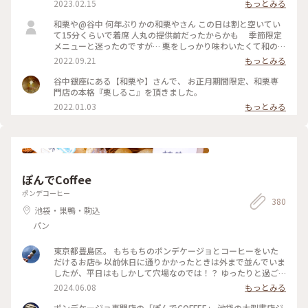
2023.02.15
もっとみる
で、ご安心を😁 #Myことりっぷ #はじめての投稿 #モンブラン
#日本酒
和栗や@谷中 何年ぶりかの和栗やさん この日は割と空いてい
て15分くらいで着席 人丸の提供前だったからかも 季節限定
メニューと迷ったのですが… 栗をしっかり味わいたくて和のモ
ンブランと茎ほうじ茶のセットで どうやら単品は無くなった
2022.09.21
もっとみる
ようですね… モンブランのセットは器も素敵✨ ほうじ茶が芳
ばしくて濃さも絶妙でした モンブランは栗🌰と砂糖のみ 最後
谷中銀座にある【和栗や】さんで、 お正月期間限定、和栗専
まで飽きない甘さでいいですね 栗の蜜は寒天にかけていただ
門店の本格『栗しるこ』を頂きました。
きました 9/17より整理券配布となっていますのでご注意を 都
2022.01.03
もっとみる
内に出た目的は流行りの？追いTOP GUN ３回目は大画面の
IMAXで観たくて… この日は空席が多くて人が少ない席を選べ
ました 最上階からの眺めが良くて思わず一枚📸 想像以上の迫
力で楽しかったー！
ぽんでCoffee
ポンデコーヒー
380
池袋・巣鴨・駒込
パン
東京都豊島区。 もちもちのポンデケージョとコーヒーをいた
だけるお店☕️ 以前休日に通りかかったときは外まで並んでいま
したが、平日はもしかして穴場なのでは！？ ゆったりと過ご
せました✨ この日選んだポンデケージョは、プレーンとラムレ
2024.06.08
もっとみる
ーズンとホワイトチョコ。 日替わりで種類が変わるようなの
で、また違うお味試してみたいです🎵 2024.6.5 ・ #池袋カフ
ポンデケージョ専門店の「ぽんでCOFFEE」 池袋の大型書店ジ