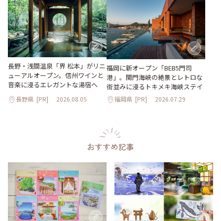
長野・浅間温泉「界 松本」がリニ
福岡に新オープン「BEB5門司
ューアルオープン。信州ワインと
港」。関門海峡の絶景とレトロな
音楽に浸るエレガントな湯宿へ
街並みに浸るトキメキ海峡ステイ
長野県
[PR]
2026.08.05
福岡県
[PR]
2026.07.29
おすすめ記事