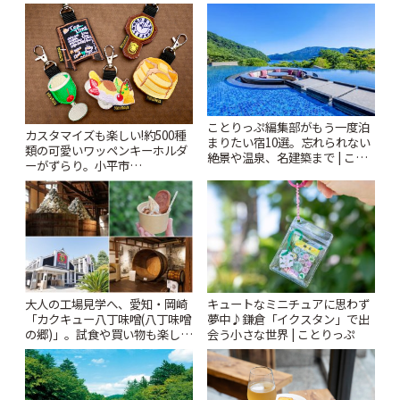
ぷ
札すぐのレトロ喫茶まで~ | こと
りっぷ
ことりっぷ編集部がもう一度泊
カスタマイズも楽しい!約500種
まりたい宿10選。忘れられない
類の可愛いワッペンキーホルダ
絶景や温泉、名建築まで | こと
ーがずらり。小平市
りっぷ
「Kimamaya T&K」 | ことりっ
ぷ
大人の工場見学へ、愛知・岡崎
キュートなミニチュアに思わず
「カクキュー八丁味噌(八丁味噌
夢中♪鎌倉「イクスタン」で出
の郷)」。試食や買い物も楽しみ
会う小さな世界 | ことりっぷ
♪ | ことりっぷ