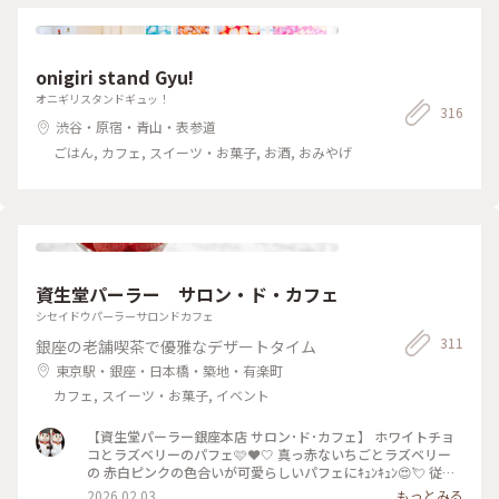
onigiri stand Gyu!
オニギリスタンドギュッ！
316
渋谷・原宿・青山・表参道
ごはん, カフェ, スイーツ・お菓子, お酒, おみやげ
資生堂パーラー サロン・ド・カフェ
シセイドウパーラーサロンドカフェ
311
銀座の老舗喫茶で優雅なデザートタイム
東京駅・銀座・日本橋・築地・有楽町
カフェ, スイーツ・お菓子, イベント
【資生堂パーラー銀座本店 サロン･ド･カフェ】 ホワイトチョ
コとラズベリーのパフェ🩷❤️‎🤍 真っ赤ないちごとラズベリー
の 赤白ピンクの色合いが可愛らしいパフェにｷｭﾝｷｭﾝ😍💘 従姉
妹とふたりでモーニングパフェです👭 * 真っ白なリネンのテー
2026.02.03
もっとみる