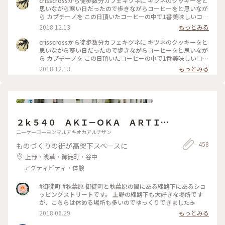
crisscrossから徒歩数分カフェキツネに キツネのクッキーをと
思いながら寒い日だったので歩きながらコーヒーをと思いなが
ら カプチーノを この日頂いたコーヒーの中で1番美味しいコー
ヒーでした 店内も清潔感 綺麗な空間 #わたしの街#カフェ巡り
2018.12.13
もっとみる
crisscrossから徒歩数分カフェキツネに キツネのクッキーをと
思いながら寒い日だったので歩きながらコーヒーをと思いなが
ら カプチーノを この日頂いたコーヒーの中で1番美味しいコー
ヒーでした 店内も清潔感 綺麗な空間 #わたしの街#カフェ巡り
2018.12.13
もっとみる
２ｋ５４０ ＡＫＩ－ＯＫＡ ＡＲＴＩＳ
ＡＮ
ニーケーゴーヨンマルアキオカアルチザン
458
ものづくりの街が高架下スペースに
上野・浅草・御徒町・谷中
アクティビティ・体験
#御徒町 #秋葉原 御徒町と秋葉原の間にある線路下にあるショ
ッピングストリートです。 上野の線路下も大好きな場所です
が、こちらは休める場所も多いのでゆっくりできました☕️
2018.06.29
もっとみる