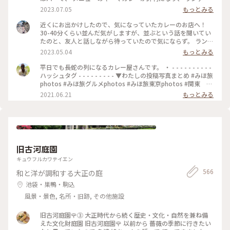
イムも営業するようになったとのことです。 20時間以上かけ
2023.07.05
もっとみる
て作るキーマカレーは 本当に味わい深くてスパイスたっぷり
で とても美味しいです✨ さらに、小麦粉、化学調味料、人工
近くにお出かけしたので、気になっていたカレーのお店へ！
添加物 なども入っていないそうで、 身体にも優しいカレーで
30-40分くらい並んだ気がしますが、並ぶという話を聞いてい
す(o^^o) 私たちは、チーズキーマカレーを マンゴーラッシー
たのと、友人と話しながら待っていたので気にならず。 ランチ
と一緒にいただきました♡ モッツァレラチーズがとろ〜り✨
は14時までらしいですが、その時間までに並んでいたら入れる
2023.05.04
もっとみる
とても美味しかったです❣️ 他にもナッツキーマカレーや、 コリ
みたいです🙆🏻‍♀️ 私は、焼きエッグキーマカレー（Sサイズ
アンダーキーマカレー、 アボカドキーマカレーなどなど💕 次
¥1,280）をいただきました🍛 熱々で、少し辛めですが、私の
平日でも長蛇の列になるカレー屋さんです。 ・ - - - - - - - - - -
にうかがうのが楽しみになりました•*¨*•.¸¸♡ ★山手線原宿駅
好みの辛さでした（辛いのが苦手な友人は苦労してました😂）
ハッシュタグ - - - - - - - - - ▼わたしの投稿写真まとめ #みほ旅
より徒歩9分 ★副都心線北参道駅より徒歩6分 ★総武線千駄ヶ
何より、スパイスの香りが最高でした！！ これは行列ができ
photos #みほ旅グルメphotos #みほ旅東京photos #関東 #
谷駅より徒歩10分 ★大江戸線国立競技場駅より徒歩10分
るな、、という感じです。 帰宅しても、まだ香りが残っててま
東京都 #東京 #表参道 #東京カフェ #カレー #チーズカレ
2021.06.21
もっとみる
#MOKUBAZA #私のことりっぷ旅 #ランチ #チーズキーマカレ
た食べたくなってます😂💓 #MOKUBAZA #カレー #キーマカレ
ー #モクバザ #MOKUBAZA #夏色さがし - - - - - - - - - - - - - -
ー #キーマカレー #カレーランチ #東京 #カレー大好き
ー #神宮 #私のことりっぷ旅
- - - - - - - - - - - - - -
#CURRY&BARMOKUBAZA
旧古河庭園
キュウフルカワテイエン
566
和と洋が調和する大正の庭
池袋・巣鴨・駒込
風景・景色, 名所・旧跡, その他施設
旧古河庭園🌹③ 大正時代から続く歴史・文化・自然を兼ね備
えた文化財庭園⁡ 旧古河庭園🌹 以前から 薔薇の季節に行きたい