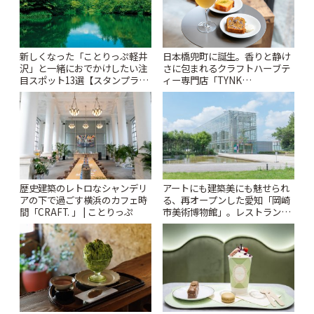
新しくなった「ことりっぷ軽井
日本橋兜町に誕生。香りと静け
沢」と一緒におでかけしたい注
さに包まれるクラフトハーブテ
目スポット13選【スタンプラリ
ィー専門店「TYNK
ー開催中】 | ことりっぷ
Kabutocho」 | ことりっぷ
歴史建築のレトロなシャンデリ
アートにも建築美にも魅せられ
アの下で過ごす横浜のカフェ時
る、再オープンした愛知「岡崎
間「CRAFT. 」 | ことりっぷ
市美術博物館」。レストランや
ショップも充実 | ことりっぷ