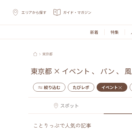
エリアから探す
ガイド・マガジン
新着
特集
東京都
東京都
×
イベント
、
パン
、
風
絞り込む
たびレポ
イベント
スポット
ことりっぷで人気の記事