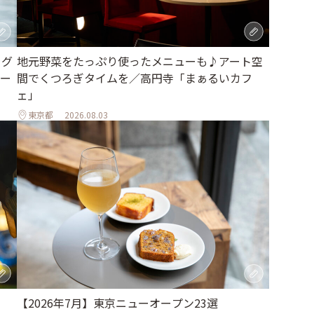
地元野菜をたっぷり使ったメニューも♪アート空
ラグ
間でくつろぎタイムを／高円寺「まぁるいカフ
ー
ェ」
東京都
2026.08.03
【2026年7月】東京ニューオープン23選