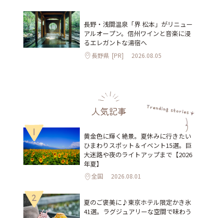
長野・浅間温泉「界 松本」がリニュー
アルオープン。信州ワインと音楽に浸
るエレガントな湯宿へ
長野県
[PR]
2026.08.05
人気記事
1
黄金色に輝く絶景。夏休みに行きたい
ひまわりスポット＆イベント15選。巨
大迷路や夜のライトアップまで【2026
年夏】
全国
2026.08.01
2
夏のご褒美に♪東京ホテル限定かき氷
41選。ラグジュアリーな空間で味わう