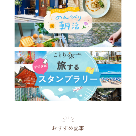
で物語の入り口のよう。花と
囲まれた小さなカフェ／高井
花ト喫茶 ネコノコバン」
都
2026.07.29
おすすめ記事