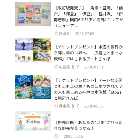
【改訂版発売♪】「角館・盛岡」「仙
台」「鎌倉」「伊豆」「軽井沢」「伊
勢志摩」国内6エリアと海外1エリアが
リニューアル
宮城県
2026.07.09
【チケットプレゼント】水辺の世界か
ら浮世絵の世界へ。「広島もとまち水
族館」ではじまるアートさんぽ
広島県
[PR]
2026.07.31
【チケットプレゼント】アートな空間
ともふもふの生きものに癒やされて♪
大人も楽しめる神戸の水族館「átoa」
と周辺さんぽ
兵庫県
[PR]
2026.08.07
【旅先診断】あなたの“いま”にぴった
りな旅先が見つかる♪
2026.05.15