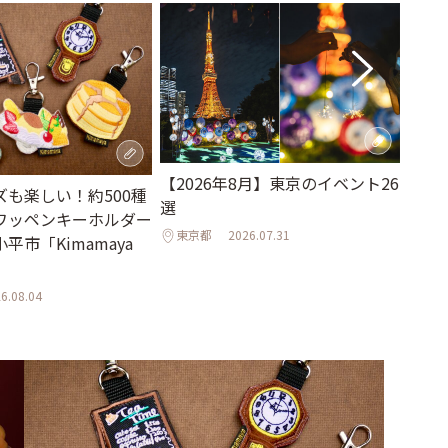
【2026年8月】東京のイベント26
まる
ズも楽しい！約500種
選
緑に
ワッペンキーホルダー
戸「
東京都
2026.07.31
平市「Kimamaya
東京
6.08.04