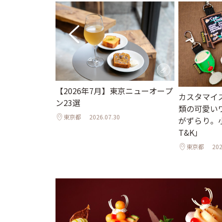
京ホテル限定か
【2026年7月】東京ニューオープ
カスタマイ
ュアリーな空
ン23選
類の可愛い
ひんやりスイー
東京都
2026.07.30
がずらり。小
T&K」
東京都
202