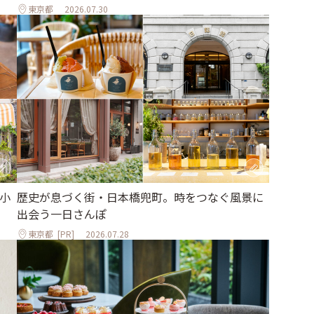
東京都
2026.07.30
小
歴史が息づく街・日本橋兜町。時をつなぐ風景に
」
出会う一日さんぽ
東京都
[PR]
2026.07.28