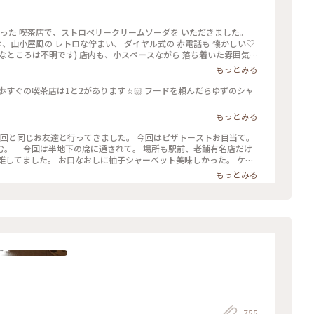
寄った 喫茶店で、ストロベリークリームソーダを いただきました。
は、山小屋風の レトロな佇まい、 ダイヤル式の 赤電話も 懐かしい♡
なところは不明です) 店内も、小スペースながら 落ち着いた雰囲気、
 開業したのは、約70年前なのだそう。 創業当時から 受け継がれた
もっとみる
 クリームソーダも、その中のひとつです。 最近、あちらこちらで 目
は、こちらのお店から 始まったのだとか。 何とも、歴史を感じさせ
歩すぐの喫茶店は1と2があります🚶🏻 フードを頼んだらゆずのシャ
が、この日は 気温が高く、冷たい飲み物で 季節外れのクールダウン
#カフ
もっとみる
#レトロ #クラシカルな街 #神田 #神保町 #さぼうる #喫茶店 #東京 #
前回と同じお友達と行ってきました。 今回はピザトーストお目当て。
む。 今回は半地下の席に通されて。 場所も駅前、老舗有名店だけ
雑してました。 お口なおしに柚子シャーベット美味しかった。 ケー
キは食べずに二軒目にいきました。 #Myことりっぷ #神保町 #さぼうる #カフェ
もっとみる
755