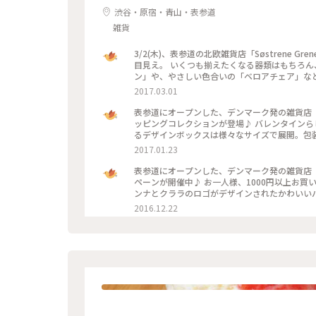
渋谷・原宿・青山・表参道
雑貨
3/2(木)、表参道の北欧雑貨店「Søstrene
目見え。 いくつも揃えたくなる器類はもちろん、部屋の雰囲気がぐっとおしゃれになる「ウォールデコレーショ
ン」や、やさしい色合いの「ベロアチェア」など、
2017.03.01
表参道にオープンした、デンマーク発の雑貨店「Sø
ッピングコレクションが登場♪ バレンタインらしいラッピング用品がプチプライスでそろいます。 北欧を感じさせ
るデザインボックスは様々なサイズで展開。包
ていて、自分らしいすてきな演出がきっとできますよ。 #ソストレーネグレーネ #表参道 #ラッピ
2017.01.23
ン
表参道にオープンした、デンマーク発の雑貨店「So
ペーンが開催中♪ お一人様、1000円以上お買い上げの方に、限定コットンバッグをプレゼント。 チャーミングなア
ンナとクララのロゴがデザインされたかわいいバッグ。 数に限りがあるそうなので、気になる方は
でみてくださいね。 #ソストレーネグレー
2016.12.22