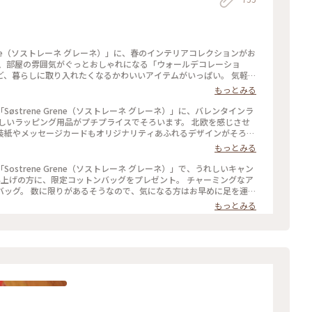
 Grene（ソストレーネ グレーネ）」に、春のインテリアコレクションがお
暮らしに取り入れたくなるかわいいアイテムがいっぱい。 気軽に
手にとれるリーズナブルな価格設定もうれしいですね。 #ソストレーネグレーネ #新生活
もっとみる
strene Grene（ソストレーネ グレーネ）」に、バレンタインラ
装紙やメッセージカードもオリジナリティあふれるデザインがそろっ
ング #バレンタイ
もっとみる
strene Grene（ソストレーネ グレーネ）」で、うれしいキャン
お早めに足を運ん
ネ #表参道 #北欧雑貨
もっとみる