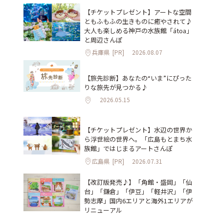
【チケットプレゼント】アートな空間
ともふもふの生きものに癒やされて♪
大人も楽しめる神戸の水族館「átoa」
と周辺さんぽ
兵庫県
[PR]
2026.08.07
【旅先診断】あなたの“いま”にぴった
りな旅先が見つかる♪
2026.05.15
【チケットプレゼント】水辺の世界か
ら浮世絵の世界へ。「広島もとまち水
族館」ではじまるアートさんぽ
広島県
[PR]
2026.07.31
【改訂版発売♪】「角館・盛岡」「仙
台」「鎌倉」「伊豆」「軽井沢」「伊
勢志摩」国内6エリアと海外1エリアが
リニューアル