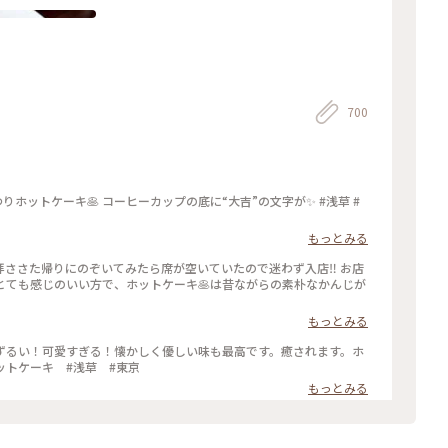
700
りホットケーキ🥞 コーヒーカップの底に“大吉”の文字が✨ #浅草 #
もっとみる
さた帰りにのぞいてみたら席が空いていたので迷わず入店‼️ お店
とても感じのいい方で、ホットケーキ🥞は昔ながらの素朴なかんじが
もっとみる
ずるい！可愛すぎる！懐かしく優しい味も最高です。癒されます。ホ
 #天国 #ホットケーキ #浅草 #東京
もっとみる