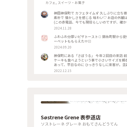
カフェ, スイーツ・お菓子
神田神保町で カフェタイム🍹 久しぶりに立ち
素朴で 懐かしさを感じる 味わい♡ お店の外観
(この赤電話、今でも現役らしいのですが、確か
一人でまったりするのには、心地よい場所です。
2024.11.28
数々のメニューは、今も健在、今回 いただいた
にするようになった カラフルなクリームソーダ
ふわふわ分厚いピザトースト🍞 錦糸町駅から徒
てくれます。 コーヒーをいただくつもりでした
ーベットももらえた🫶🏻
💦 これで、クリームソーダは、飲み納めかなぁ… なんて思いながら、ゆっくりと味わって いただきました。 
2024.09.20
ェ #スイーツ #クリームソーダ #喫茶店メニュー 
秋の彩り
神保町にある「さぼうる」 今年２回目の来訪 
ケーキも食べようという事で小さいサイズを頼
あって、平日なのに ひっきりなしに来客が。混
2022.12.15
Søstrene Grene 表参道店
ソストレーネ グレーネ おもてさんどうてん