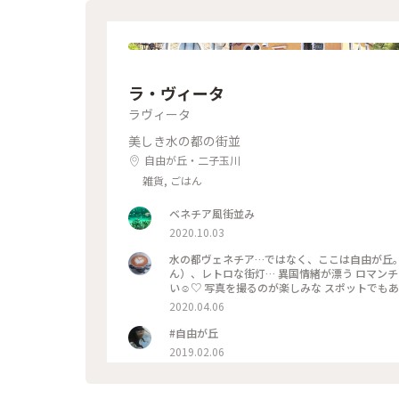
ラ・ヴィータ
ラヴィータ
美しき水の都の街並
自由が丘・二子玉川
雑貨, ごはん
ベネチア風街並み
2020.10.03
水の都ヴェネチア…ではなく、ここは自由が丘。
ん）、レトロな街灯… 異国情緒が漂う ロマン
い☺️♡ 写真を撮るのが楽しみな スポットでもあ
気に入りの テニスショップがありましたが、店
2020.04.06
どが 入っています。 #わたしの散歩道 #メルヘン
スポット #自由が丘 #わたしの街 #ことりっぷ
#自由が丘
2019.02.06