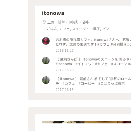
itonowa
上野・浅草・御徒町・谷中
ごはん, カフェ, スイーツ・お菓子, パン
合羽橋の隠れ家カフェ、itonowaさんへ。
とれず、念願の来店です！#カフェ #合羽橋 #ランチ
2018.11.26
【 蔵前さんぽ 】 itonowaのスコーンを 
#itonowa #イトノワ #カフェ #スコーン
2017.06.20
【 itonowa 】 蔵前さんぽ そして｢季節のロールケーキ｣🍒 #蔵前 #itonowa #イトノワ #イイホシユミコ #ラン
チ #カフェ #コーヒー #ことりっぷ東京
2017.06.19