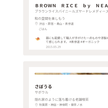
ＢＲＯＷＮ ＲＩＣＥ ｂｙ ＮＥＡ
ブラウンライスバイニールズヤードレメディー
ＤＩＥＳ
和の空間を楽しもう
渋谷・原宿・青山・表参道
ごはん
器にも配慮して職人が手がけた一点ものや漆製
て感じられます。 #表参道 #オーガニック
2015.05.29
さぼうる
サボウル
隠れ家のように落ち着ける老舗喫茶
秋葉原・神田・神保町・御茶ノ水