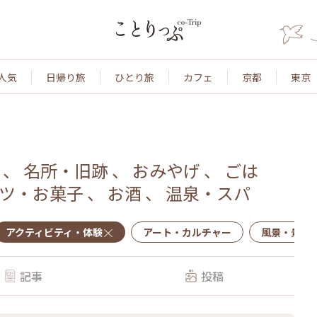
人気
日帰り旅
ひとり旅
カフェ
京都
東京
、
名所・旧跡
、
おみやげ
、
ごは
ツ・お菓子
、
お酒
、
温泉・スパ
アクティビティ・体験
アート・カルチャー
風景・景色
記事
投稿