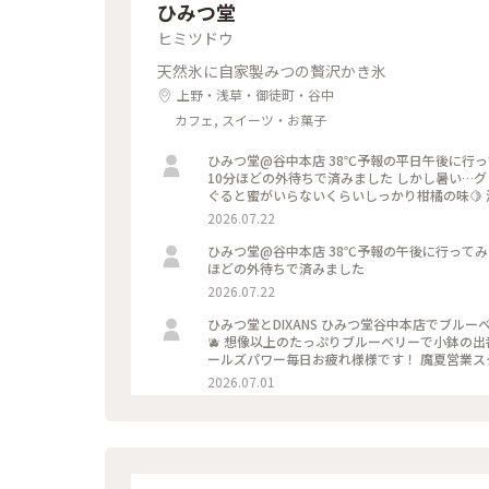
ひみつ堂
ヒミツドウ
天然氷に自家製みつの贅沢かき氷
上野・浅草・御徒町・谷中
カフェ, スイーツ・お菓子
ひみつ堂@谷中本店 38℃予報の平日午後に行ってみました〜〜 さすがに並びに来ないですね。。。 前10人くらいで
10分ほどの外待ちで済みました しかし暑い…
ぐると蜜がいらないくらいしっかり柑橘の味🍋
ューが出る日で迷ったけどさすがに２時間待てな
2026.07.22
いし！ 以外と日中は穴場なのかもです。
ひみつ堂@谷中本店 38℃予報の午後に行ってみました〜〜 さすがに並びに来ないですね。。。 10人くらいで10分
ほどの外待ちで済みました
2026.07.22
ひみつ堂とDIXANS ひみつ堂谷中本店でブルーベリー三昧 なんかアフロみたい？。。。 やっと出会えたブルーベリー
🫐 想像以上のたっぷりブルーベリーで小鉢の
ールズパワー毎日お疲れ様様です！ 魔夏営業スタ
はDIXANS 抹茶ラテのアートがキレイで外の
2026.07.01