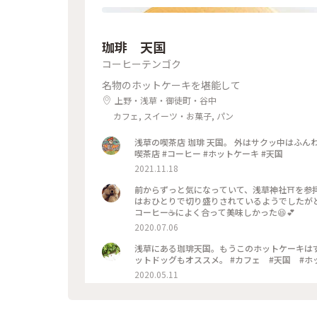
珈琲 天国
コーヒーテンゴク
名物のホットケーキを堪能して
上野・浅草・御徒町・谷中
カフェ, スイーツ・お菓子, パン
浅草の喫茶店 珈琲 天国。 外はサクッ中はふんわ
喫茶店 #コーヒー #ホットケーキ #天国
2021.11.18
前からずっと気になっていて、浅草神社⛩を参拝さ
はおひとりで切り盛りされているようでしたが
コーヒー☕️によく合って美味しかった😆💕
2020.07.06
浅草にある珈琲天国。もうこのホットケーキは
ットドッグもオススメ。 #カフェ
2020.05.11