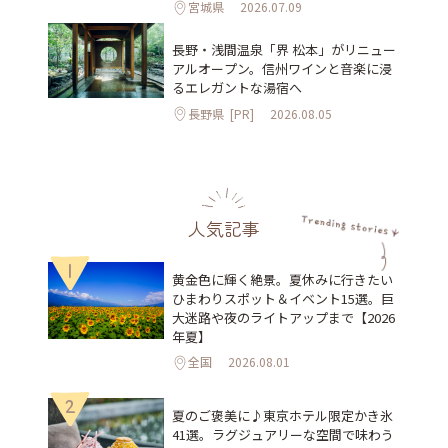
宮城県
2026.07.09
長野・浅間温泉「界 松本」がリニュー
アルオープン。信州ワインと音楽に浸
るエレガントな湯宿へ
長野県
[PR]
2026.08.05
人気記事
1
黄金色に輝く絶景。夏休みに行きたい
ひまわりスポット＆イベント15選。巨
大迷路や夜のライトアップまで【2026
年夏】
全国
2026.08.01
2
夏のご褒美に♪東京ホテル限定かき氷
41選。ラグジュアリーな空間で味わう