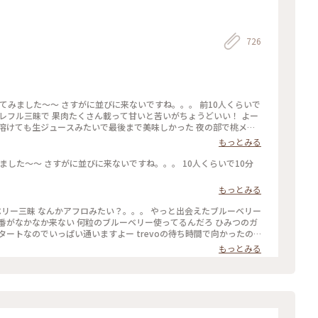
726
グレフル三昧で 果肉たくさん載って甘いと苦いがちょうどいい！ よー
 溶けても生ジュースみたいで最後まで美味しかった 夜の部で桃メニ
い、、、 それに17時からけっこう並ぶのよね。。日没前でまだ暑
もっとみる
もっとみる
出番がなかなか来ない 何粒のブルーベリー使ってるんだろ ひみつのガ
ートなのでいっぱい通いますよー trevoの待ち時間で向かったの
グリーンを背景にいい感じで撮れました
もっとみる