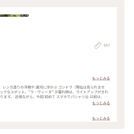
697
もっとみる
 レンガ造りの洋館や 運河に浮かぶ ゴンドラ（現在は見られませ
チックなスポット、"ラ・ヴィータ" 夕暮れ時は、ライトアップがきれ
ります。 近場ながら、今回 初めて スマホでパシャリ😆 以前は、お
舗は 何代か変わり…今は、革製品のお店や インテリア雑貨のお店な
もっとみる
 #春の訪れ #ラヴィータ #ヴェネチアの街並み #商業施設 #写真映え
東京
もっとみる