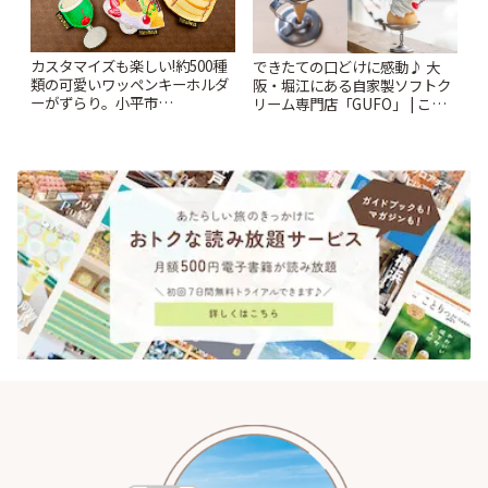
カスタマイズも楽しい!約500種
できたての口どけに感動♪ 大
類の可愛いワッペンキーホルダ
阪・堀江にある自家製ソフトク
ーがずらり。小平市
リーム専門店「GUFO」 | こと
「Kimamaya T&K」 | ことりっ
りっぷ
ぷ