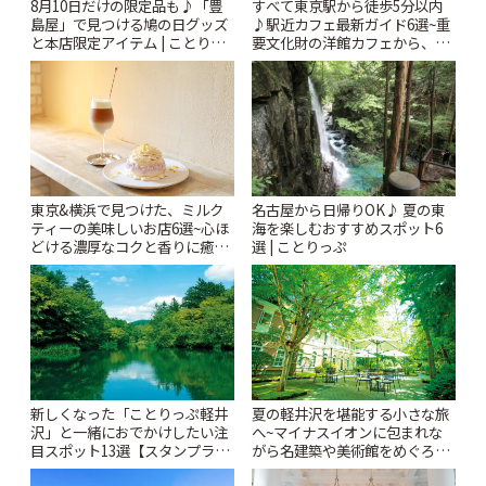
8月10日だけの限定品も♪「豊
すべて東京駅から徒歩5分以内
島屋」で見つける鳩の日グッズ
♪駅近カフェ最新ガイド6選~重
と本店限定アイテム | ことりっ
要文化財の洋館カフェから、改
ぷ
札すぐのレトロ喫茶まで~ | こと
りっぷ
東京&横浜で見つけた、ミルク
名古屋から日帰りOK♪ 夏の東
ティーの美味しいお店6選~心ほ
海を楽しむおすすめスポット6
どける濃厚なコクと香りに癒や
選 | ことりっぷ
されるティータイム~ | ことりっ
ぷ
新しくなった「ことりっぷ軽井
夏の軽井沢を堪能する小さな旅
沢」と一緒におでかけしたい注
へ~マイナスイオンに包まれな
目スポット13選【スタンプラリ
がら名建築や美術館をめぐろう
ー開催中】 | ことりっぷ
~ | ことりっぷ