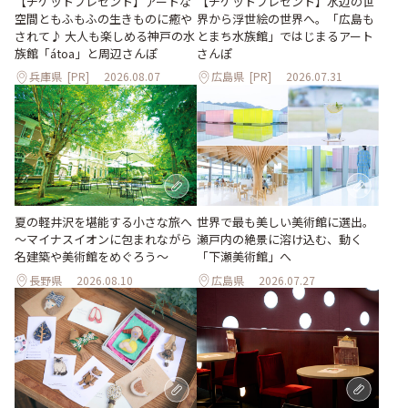
【チケットプレゼント】アートな
【チケットプレゼント】水辺の世
空間ともふもふの生きものに癒や
界から浮世絵の世界へ。「広島も
されて♪ 大人も楽しめる神戸の水
とまち水族館」ではじまるアート
族館「átoa」と周辺さんぽ
さんぽ
兵庫県
[PR]
2026.08.07
広島県
[PR]
2026.07.31
世界で最も美しい美術館に選出。
夏の軽井沢を堪能する小さな旅へ
瀬戸内の絶景に溶け込む、動く
～マイナスイオンに包まれながら
「下瀬美術館」へ
名建築や美術館をめぐろう～
長野県
2026.08.10
広島県
2026.07.27