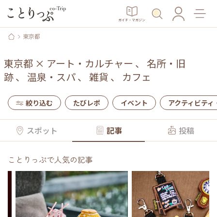
ガイド・マガジン
東京都
東京都
×
アート・カルチャー
、
名所・旧
跡
、
温泉・スパ
、
雑貨
、
カフェ
絞り込む
たびレポ
イベント
アクティビティ
スポット
記事
投稿
ことりっぷで人気の記事