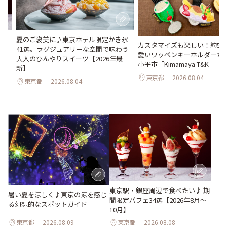
間限
夏のご褒美に♪東京ホテル限定かき氷
カスタマイズも楽しい！約50
41選。ラグジュアリーな空間で味わう
愛いワッペンキーホルダーが
大人のひんやりスイーツ【2026年最
小平市「Kimamaya T&K」
新】
東京都
2026.08.04
東京都
2026.08.04
東京駅・銀座周辺で食べたい♪ 期
暑い夏を涼しく♪東京の涼を感じ
間限定パフェ34選【2026年8月～
る幻想的なスポットガイド
10月】
東京都
2026.08.09
東京都
2026.08.08