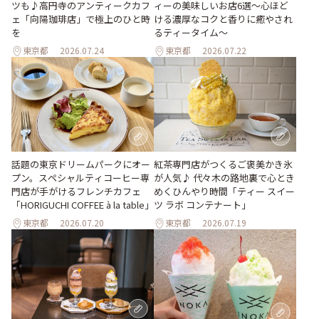
ツも♪高円寺のアンティークカフ
ィーの美味しいお店6選～心ほど
ェ「向陽珈琲店」で極上のひと時
ける濃厚なコクと香りに癒やされ
を
るティータイム～
東京都
2026.07.24
東京都
2026.07.22
話題の東京ドリームパークにオー
紅茶専門店がつくるご褒美かき氷
プン。スペシャルティコーヒー専
が人気♪ 代々木の路地裏で心とき
門店が手がけるフレンチカフェ
めくひんやり時間「ティー スイー
「HORIGUCHI COFFEE à la table」
ツ ラボ コンテナート」
東京都
2026.07.20
東京都
2026.07.19