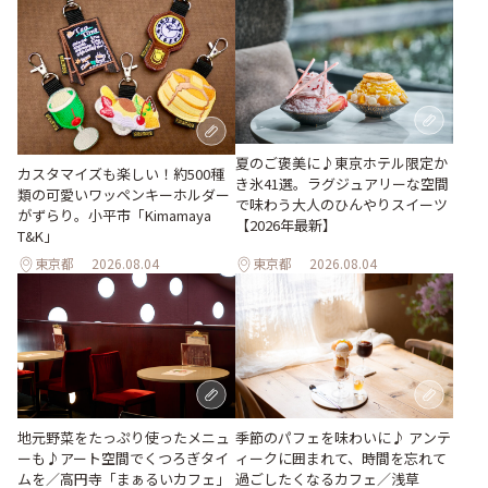
夏のご褒美に♪東京ホテル限定か
カスタマイズも楽しい！約500種
き氷41選。ラグジュアリーな空間
類の可愛いワッペンキーホルダー
で味わう大人のひんやりスイーツ
がずらり。小平市「Kimamaya
【2026年最新】
T&K」
東京都
2026.08.04
東京都
2026.08.04
地元野菜をたっぷり使ったメニュ
季節のパフェを味わいに♪ アンテ
ーも♪アート空間でくつろぎタイ
ィークに囲まれて、時間を忘れて
ムを／高円寺「まぁるいカフェ」
過ごしたくなるカフェ／浅草