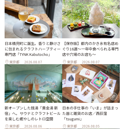
日本橋兜町に誕生。香りと静けさ
【保存版】都内のかき氷有名店め
に包まれるクラフトハーブティー
ぐり16選～一年中食べられる専門
専門店「TYNK Kabutocho」
店や穴場のお店も～
東京都
2026.08.07
東京都
2026.08.07
新オープンした銭湯「黄金湯 新
日本の手仕事の「いま」が詰まっ
宿」へ。サウナとクラフトビール
た器と雑貨のお店／西荻窪
を楽しむ癒やしのレトロ空間
「tsugumi」
東京都
2026.08.06
東京都
2026.08.05