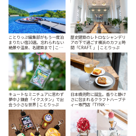
ことりっぷ編集部がもう一度泊
歴史建築のレトロなシャンデリ
まりたい宿10選。忘れられない
アの下で過ごす横浜のカフェ時
絶景や温泉、名建築まで | こと
間「CRAFT. 」 | ことりっぷ
りっぷ
キュートなミニチュアに思わず
日本橋兜町に誕生。香りと静け
夢中♪鎌倉「イクスタン」で出
さに包まれるクラフトハーブテ
会う小さな世界 | ことりっぷ
ィー専門店「TYNK
Kabutocho」 | ことりっぷ