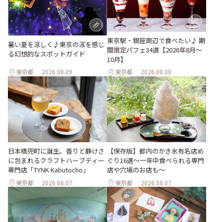
東京駅・銀座周辺で食べたい♪ 期
暑い夏を涼しく♪東京の涼を感じ
間限定パフェ34選【2026年8月～
る幻想的なスポットガイド
10月】
東京都
2026.08.09
東京都
2026.08.08
日本橋兜町に誕生。香りと静けさ
【保存版】都内のかき氷有名店め
に包まれるクラフトハーブティー
ぐり16選～一年中食べられる専門
専門店「TYNK Kabutocho」
店や穴場のお店も～
東京都
2026.08.07
東京都
2026.08.07