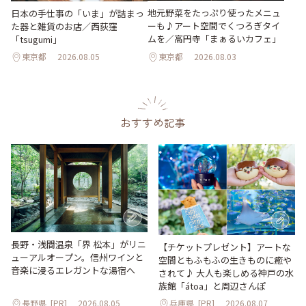
地元野菜をたっぷり使ったメニュ
日本の手仕事の「いま」が詰まっ
ーも♪アート空間でくつろぎタイ
た器と雑貨のお店／西荻窪
ムを／高円寺「まぁるいカフェ」
「tsugumi」
東京都
2026.08.05
東京都
2026.08.03
おすすめ記事
長野・浅間温泉「界 松本」がリニ
【チケットプレゼント】アートな
ューアルオープン。信州ワインと
空間ともふもふの生きものに癒や
音楽に浸るエレガントな湯宿へ
されて♪ 大人も楽しめる神戸の水
族館「átoa」と周辺さんぽ
長野県
[PR]
2026.08.05
兵庫県
[PR]
2026.08.07