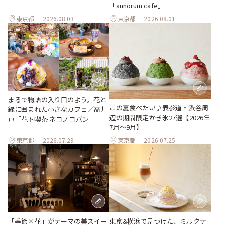
「annorum cafe」
東京都
2026.08.03
東京都
2026.08.01
まるで物語の入り口のよう。花と
この夏食べたい♪表参道・渋谷周
緑に囲まれた小さなカフェ／高井
辺の期間限定かき氷27選【2026年
戸「花ト喫茶 ネコノコバン」
7月～9月】
東京都
2026.07.29
東京都
2026.07.25
「季節×花」がテーマの美スイー
東京&横浜で見つけた、ミルクテ