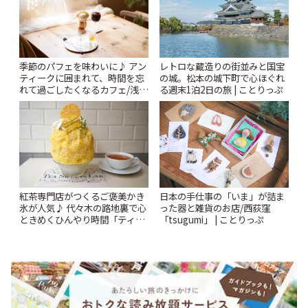
季節のパフェを味わいに♪ アン
レトロな蔵造りの街並みと国宝
ティークに囲まれて、時間を忘
の城。松本の城下町で心ほぐれ
れて過ごしたくなるカフェ/浅草
る週末1泊2日の旅 | ことりっぷ
「annorum cafe」 | ことりっぷ
紅茶専門店がつくるご褒美かき
日本の手仕事の「いま」が詰ま
氷が人気♪ 代々木の路地裏で心
った器と雑貨のお店/西荻窪
ときめくひんやり時間「ティー
「tsugumi」 | ことりっぷ
スイーツ ラボ コンテナート」 |
ことりっぷ