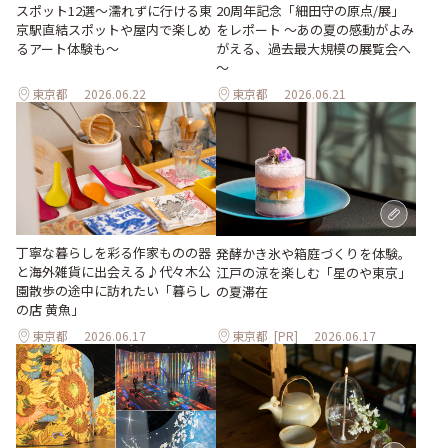
スポット12選～濡れずに行ける東
20周年記念「細田守の原点/展」
京駅直結スポットや屋内で楽しめ
をレポート ～あの夏の感動がよみ
るアート体験も～
がえる、過去最大規模の展覧会へ
～
東京都
2026.06.22
東京都
2026.06.21
丁寧な暮らしを彩る作家ものの器
発酵かき氷や箱庭づくりを体験。
と海外雑貨に出会える♪代々木公
江戸の涼を楽しむ「星のや東京」
園散歩の途中に訪れたい「暮らし
の夏滞在
の店 黄魚」
東京都
2026.06.17
東京都
[PR]
2026.06.17