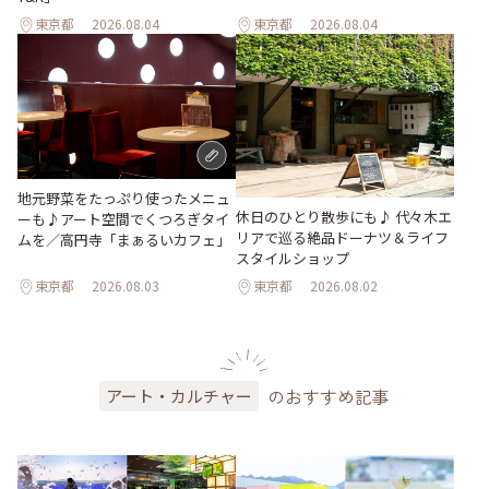
東京都
2026.08.04
東京都
2026.08.04
地元野菜をたっぷり使ったメニュ
休日のひとり散歩にも♪ 代々木エ
ーも♪アート空間でくつろぎタイ
リアで巡る絶品ドーナツ＆ライフ
ムを／高円寺「まぁるいカフェ」
スタイルショップ
東京都
2026.08.03
東京都
2026.08.02
のおすすめ記事
アート・カルチャー