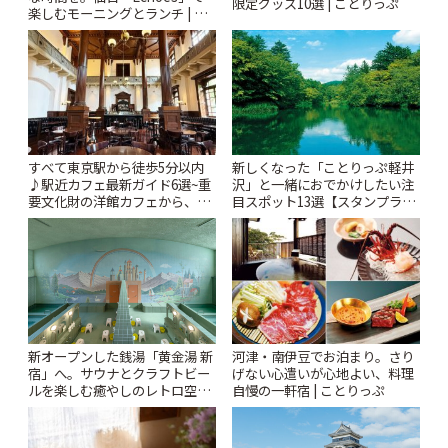
限定グッズ10選 | ことりっぷ
楽しむモーニングとランチ | こ
とりっぷ
すべて東京駅から徒歩5分以内
新しくなった「ことりっぷ軽井
♪駅近カフェ最新ガイド6選~重
沢」と一緒におでかけしたい注
要文化財の洋館カフェから、改
目スポット13選【スタンプラリ
札すぐのレトロ喫茶まで~ | こと
ー開催中】 | ことりっぷ
りっぷ
新オープンした銭湯「黄金湯 新
河津・南伊豆でお泊まり。さり
宿」へ。サウナとクラフトビー
げない心遣いが心地よい、料理
ルを楽しむ癒やしのレトロ空間
自慢の一軒宿 | ことりっぷ
| ことりっぷ