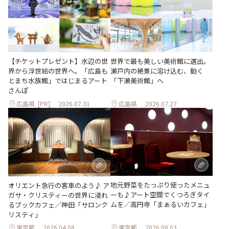
世界で最も美しい美術館に選出。
【チケットプレゼント】水辺の世
瀬戸内の絶景に溶け込む、動く
界から浮世絵の世界へ。「広島も
「下瀬美術館」へ
とまち水族館」ではじまるアート
さんぽ
広島県
[PR]
2026.07.31
広島県
2026.07.27
地元野菜をたっぷり使ったメニュ
オリエント急行の客車のよう♪ ア
ーも♪アート空間でくつろぎタイ
ガサ・クリスティーの世界に浸れ
ムを／高円寺「まぁるいカフェ」
るブックカフェ／神田「サロンク
リスティ」
東京都
2026.04.08
東京都
2026.08.03