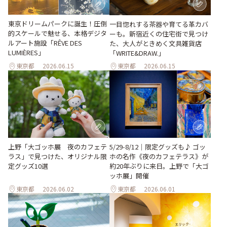
東京ドリームパークに誕生！圧倒
一目惚れする茶器や育てる革カバ
的スケールで魅せる、本格デジタ
ーも。新宿近くの住宅街で見つけ
ルアート施設「RÊVE DES
た、大人がときめく文具雑貨店
LUMIÈRES」
「WRITE&DRAW.」
東京都
2026.06.15
東京都
2026.06.15
上野「大ゴッホ展 夜のカフェテ
5/29-8/12｜限定グッズも♪ ゴッ
ラス」で見つけた、オリジナル限
ホの名作《夜のカフェテラス》が
定グッズ10選
約20年ぶりに来日。上野で「大ゴ
ッホ展」開催
東京都
2026.06.02
東京都
2026.06.01