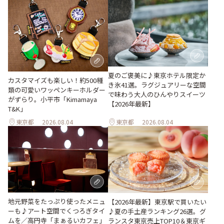
夏のご褒美に♪東京ホテル限定か
カスタマイズも楽しい！約500種
き氷41選。ラグジュアリーな空間
類の可愛いワッペンキーホルダー
で味わう大人のひんやりスイーツ
がずらり。小平市「Kimamaya
【2026年最新】
T&K」
東京都
2026.08.04
東京都
2026.08.04
地元野菜をたっぷり使ったメニュ
【2026年最新】東京駅で買いたい
ーも♪アート空間でくつろぎタイ
♪夏の手土産ランキング26選。グ
ムを／高円寺「まぁるいカフェ」
ランスタ東京売上TOP10＆東京ギ