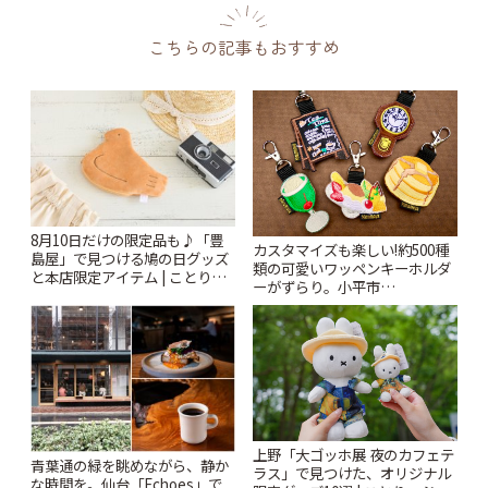
こちらの記事もおすすめ
8月10日だけの限定品も♪「豊
カスタマイズも楽しい!約500種
島屋」で見つける鳩の日グッズ
類の可愛いワッペンキーホルダ
と本店限定アイテム | ことりっ
ーがずらり。小平市
ぷ
「Kimamaya T&K」 | ことりっ
ぷ
上野「大ゴッホ展 夜のカフェテ
青葉通の緑を眺めながら、静か
ラス」で見つけた、オリジナル
な時間を。仙台「Echoes」で