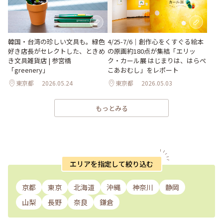
韓国・台湾の珍しい文具も。緑色
4/25-7/6｜創作心をくすぐる絵本
好き店長がセレクトした、ときめ
の原画約180点が集結「エリッ
き文具雑貨店 | 参宮橋
ク・カール展 はじまりは、はらぺ
「greenery」
こあおむし」をレポート
東京都
2026.05.24
東京都
2026.05.03
もっとみる
エリアを指定して絞り込む
京都
東京
北海道
沖縄
神奈川
静岡
山梨
長野
奈良
鎌倉