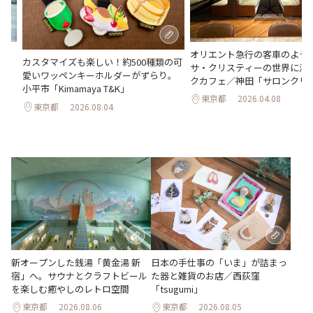
氷
オリエント急行の客車のよう♪
カスタマイズも楽しい！約500種類の可
わう
サ・クリスティーの世界に浸
愛いワッペンキーホルダーがずらり。
最
クカフェ／神田「サロンクリ
小平市「Kimamaya T&K」
東京都
2026.04.08
東京都
2026.08.04
新オープンした銭湯「黄金湯 新
日本の手仕事の「いま」が詰まっ
宿」へ。サウナとクラフトビール
た器と雑貨のお店／西荻窪
を楽しむ癒やしのレトロ空間
「tsugumi」
東京都
2026.08.06
東京都
2026.08.05