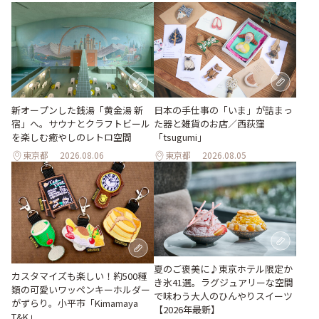
新オープンした銭湯「黄金湯 新
日本の手仕事の「いま」が詰まっ
宿」へ。サウナとクラフトビール
た器と雑貨のお店／西荻窪
を楽しむ癒やしのレトロ空間
「tsugumi」
東京都
2026.08.06
東京都
2026.08.05
夏のご褒美に♪東京ホテル限定か
カスタマイズも楽しい！約500種
き氷41選。ラグジュアリーな空間
類の可愛いワッペンキーホルダー
で味わう大人のひんやりスイーツ
がずらり。小平市「Kimamaya
【2026年最新】
T&K」