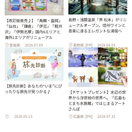
長野・浅間温泉「界 松本」がリニ
【改訂版発売♪】「角館・盛岡」
ューアルオープン。信州ワインと
「仙台」「鎌倉」「伊豆」「軽井
音楽に浸るエレガントな湯宿へ
沢」「伊勢志摩」国内6エリアと
海外1エリアがリニューアル
宮城県
2026.07.09
長野県
[PR]
2026.08.05
【旅先診断】あなたの“いま”にぴ
ったりな旅先が見つかる♪
【チケットプレゼント】水辺の世
界から浮世絵の世界へ。「広島も
とまち水族館」ではじまるアート
さんぽ
2026.05.15
広島県
[PR]
2026.07.31