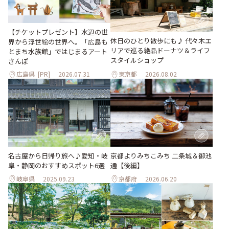
【チケットプレゼント】水辺の世
休日のひとり散歩にも♪ 代々木エ
界から浮世絵の世界へ。「広島も
リアで巡る絶品ドーナツ＆ライフ
とまち水族館」ではじまるアート
スタイルショップ
さんぽ
広島県
[PR]
2026.07.31
東京都
2026.08.02
名古屋から日帰り旅へ♪愛知・岐
京都よりみちこみち 二条城＆御池
阜・静岡のおすすめスポット6選
通【後編】
岐阜県
2025.09.23
京都府
2026.06.20