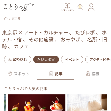
ガイド・マガジン
東京都
東京都
×
アート・カルチャー
、
たびレポ
、
ホ
テル・宿
、
その他施設
、
おみやげ
、
名所・旧
跡
、
カフェ
絞り込む
たびレポ
イベント
アクティビテ
スポット
記事
投稿
ことりっぷで人気の記事