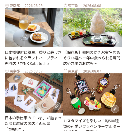
東京都
2026.08.09
東京都
2026.08.08
日本橋兜町に誕生。香りと静けさ
【保存版】都内のかき氷有名店め
に包まれるクラフトハーブティー
ぐり16選～一年中食べられる専門
専門店「TYNK Kabutocho」
店や穴場のお店も～
東京都
2026.08.07
東京都
2026.08.07
日本の手仕事の「いま」が詰まっ
カスタマイズも楽しい！約500種
た器と雑貨のお店／西荻窪
類の可愛いワッペンキーホルダー
「tsugumi」