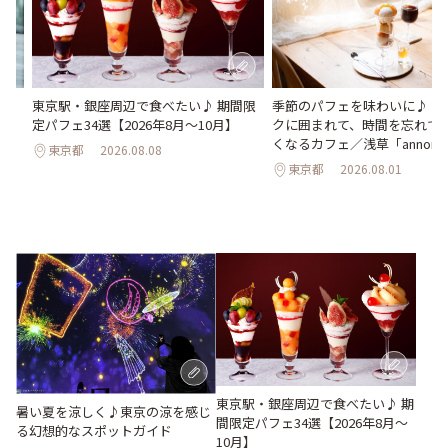
氷
東京駅・銀座周辺で食べたい♪ 期間限
季節のパフェを味わいに♪ ア
わう
定パフェ34選【2026年8月～10月】
クに囲まれて、時間を忘れて
最
くなるカフェ／浅草「annorum
東京都
2026.08.08
東京都
2026.08.01
東京駅・銀座周辺で食べたい♪ 期
暑い夏を涼しく♪東京の涼を感じ
間限定パフェ34選【2026年8月～
る幻想的なスポットガイド
10月】