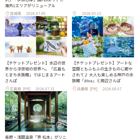
海外1エリアがリニューアル
宮城県
2026.07.09
2026.05.15
【チケットプレゼント】水辺の世
【チケットプレゼント】アートな
界から浮世絵の世界へ。「広島も
空間ともふもふの生きものに癒や
とまち水族館」ではじまるアート
されて♪ 大人も楽しめる神戸の水
さんぽ
族館「átoa」と周辺さんぽ
広島県
[PR]
2026.07.31
兵庫県
[PR]
2026.08.07
長野・浅間温泉「界 松本」がリニ