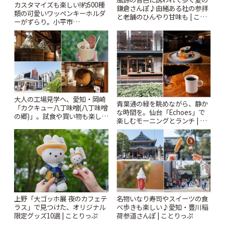
カスタマイズも楽しい!約500種
鎌倉さんぽ♪由緒ある社の参拝
類の可愛いワッペンキーホルダ
と老舗のひんやり甘味も | こと
ーがずらり。小平市
りっぷ
「Kimamaya T&K」 | ことりっ
ぷ
大人の工場見学へ、愛知・岡崎
青葉通の緑を眺めながら、静か
「カクキュー八丁味噌(八丁味噌
な時間を。仙台「Echoes」で
の郷)」。試食や買い物も楽しみ
楽しむモーニングとランチ | こ
♪ | ことりっぷ
とりっぷ
上野「大ゴッホ展 夜のカフェテ
名物いなり寿司やスイーツの食
ラス」で見つけた、オリジナル
べ歩きも楽しい♪愛知・豊川稲
限定グッズ10選 | ことりっぷ
荷参道さんぽ | ことりっぷ