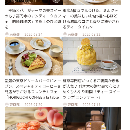
「季節×花」がテーマの美スイー
東京&横浜で見つけた、ミルクテ
ツも♪高円寺のアンティークカフ
ィーの美味しいお店6選～心ほど
ェ「向陽珈琲店」で極上のひと時
ける濃厚なコクと香りに癒やされ
を
るティータイム～
東京都
2026.07.24
東京都
2026.07.22
話題の東京ドリームパークにオー
紅茶専門店がつくるご褒美かき氷
プン。スペシャルティコーヒー専
が人気♪ 代々木の路地裏で心とき
門店が手がけるフレンチカフェ
めくひんやり時間「ティー スイー
「HORIGUCHI COFFEE à la table」
ツ ラボ コンテナート」
東京都
2026.07.20
東京都
2026.07.19