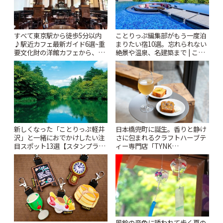
すべて東京駅から徒歩5分以内
ことりっぷ編集部がもう一度泊
♪駅近カフェ最新ガイド6選~重
まりたい宿10選。忘れられない
要文化財の洋館カフェから、改
絶景や温泉、名建築まで | こと
札すぐのレトロ喫茶まで~ | こと
りっぷ
りっぷ
新しくなった「ことりっぷ軽井
日本橋兜町に誕生。香りと静け
沢」と一緒におでかけしたい注
さに包まれるクラフトハーブテ
目スポット13選【スタンプラリ
ィー専門店「TYNK
ー開催中】 | ことりっぷ
Kabutocho」 | ことりっぷ
風鈴の音色に誘われて歩く夏の