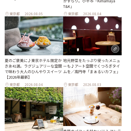
がずらり。小平市「Kimamaya
T&K」
東京都
2026.08.05
東京都
2026.08.04
地元野菜をたっぷり使ったメニュ
夏のご褒美に♪東京ホテル限定か
ーも♪アート空間でくつろぎタイ
き氷41選。ラグジュアリーな空間
ムを／高円寺「まぁるいカフェ」
で味わう大人のひんやりスイーツ
【2026年最新】
東京都
2026.08.04
東京都
2026.08.03