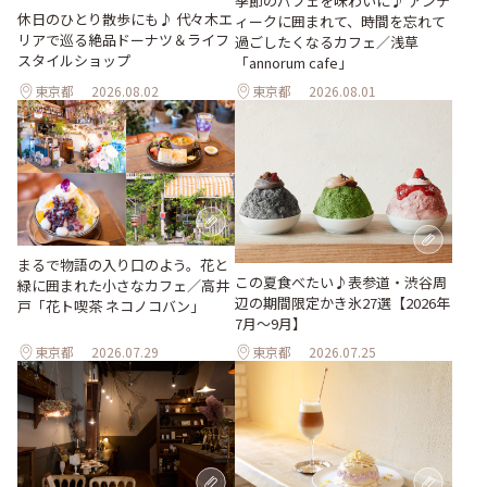
季節のパフェを味わいに♪ アンテ
休日のひとり散歩にも♪ 代々木エ
ィークに囲まれて、時間を忘れて
リアで巡る絶品ドーナツ＆ライフ
過ごしたくなるカフェ／浅草
スタイルショップ
「annorum cafe」
東京都
2026.08.02
東京都
2026.08.01
まるで物語の入り口のよう。花と
この夏食べたい♪表参道・渋谷周
緑に囲まれた小さなカフェ／高井
辺の期間限定かき氷27選【2026年
戸「花ト喫茶 ネコノコバン」
7月～9月】
東京都
2026.07.29
東京都
2026.07.25