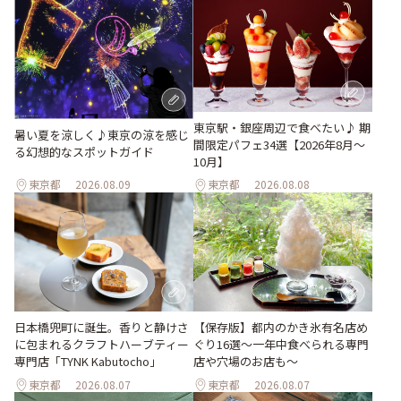
東京駅・銀座周辺で食べたい♪ 期
暑い夏を涼しく♪東京の涼を感じ
間限定パフェ34選【2026年8月～
る幻想的なスポットガイド
10月】
東京都
2026.08.09
東京都
2026.08.08
日本橋兜町に誕生。香りと静けさ
【保存版】都内のかき氷有名店め
に包まれるクラフトハーブティー
ぐり16選～一年中食べられる専門
専門店「TYNK Kabutocho」
店や穴場のお店も～
東京都
2026.08.07
東京都
2026.08.07