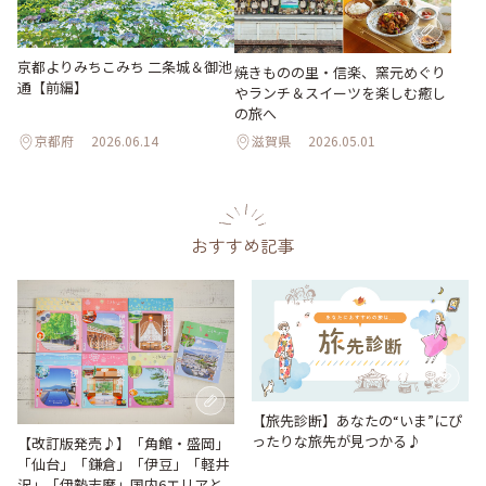
京都よりみちこみち 二条城＆御池
焼きものの里・信楽、窯元めぐり
通【前編】
やランチ＆スイーツを楽しむ癒し
の旅へ
京都府
2026.06.14
滋賀県
2026.05.01
おすすめ記事
【旅先診断】あなたの“いま”にぴ
ったりな旅先が見つかる♪
【改訂版発売♪】「角館・盛岡」
「仙台」「鎌倉」「伊豆」「軽井
沢」「伊勢志摩」国内6エリアと