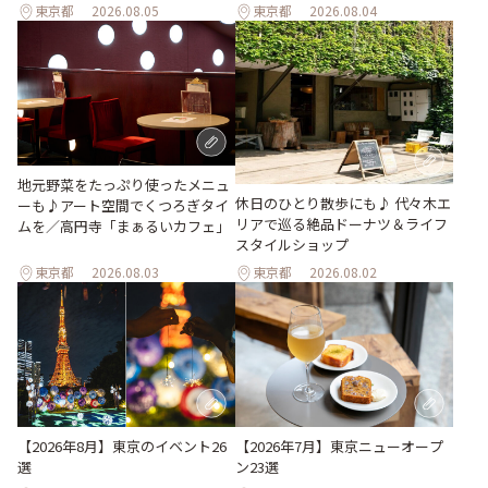
東京都
2026.08.05
東京都
2026.08.04
地元野菜をたっぷり使ったメニュ
休日のひとり散歩にも♪ 代々木エ
ーも♪アート空間でくつろぎタイ
リアで巡る絶品ドーナツ＆ライフ
ムを／高円寺「まぁるいカフェ」
スタイルショップ
東京都
2026.08.03
東京都
2026.08.02
【2026年8月】東京のイベント26
【2026年7月】東京ニューオープ
選
ン23選