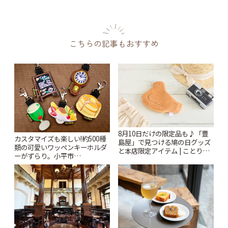
こちらの記事もおすすめ
8月10日だけの限定品も♪「豊
カスタマイズも楽しい!約500種
島屋」で見つける鳩の日グッズ
類の可愛いワッペンキーホルダ
と本店限定アイテム | ことりっ
ーがずらり。小平市
ぷ
「Kimamaya T&K」 | ことりっ
ぷ