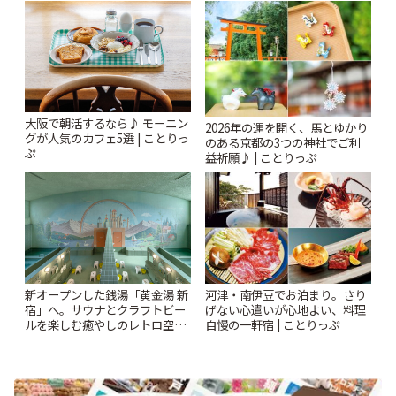
とりっぷ
大阪で朝活するなら♪ モーニン
2026年の運を開く、馬とゆかり
グが人気のカフェ5選 | ことりっ
のある京都の3つの神社でご利
ぷ
益祈願♪ | ことりっぷ
新オープンした銭湯「黄金湯 新
河津・南伊豆でお泊まり。さり
宿」へ。サウナとクラフトビー
げない心遣いが心地よい、料理
ルを楽しむ癒やしのレトロ空間
自慢の一軒宿 | ことりっぷ
| ことりっぷ