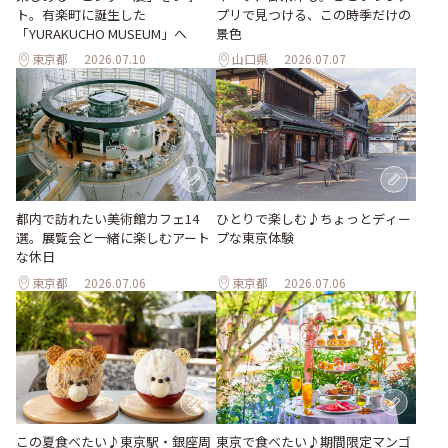
ト。有楽町に誕生した
プリで見つける、この時季だけの
「YURAKUCHO MUSEUM」へ
景色
東京都
2026.07.10
山口県
2026.07.07
都内で訪れたい美術館カフェ14
ひとりで楽しむ♪ちょっとディー
選。展覧会と一緒に楽しむアート
プな東京体験
な休日
東京都
2026.07.06
東京都
2026.07.06
この夏食べたい♪東京駅・銀座周
東京で食べたい♪期間限定マンゴ