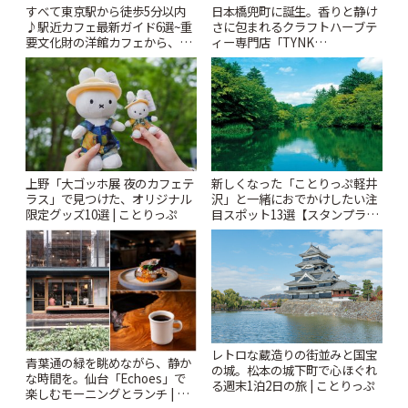
すべて東京駅から徒歩5分以内
日本橋兜町に誕生。香りと静け
♪駅近カフェ最新ガイド6選~重
さに包まれるクラフトハーブテ
要文化財の洋館カフェから、改
ィー専門店「TYNK
札すぐのレトロ喫茶まで~ | こと
Kabutocho」 | ことりっぷ
りっぷ
上野「大ゴッホ展 夜のカフェテ
新しくなった「ことりっぷ軽井
ラス」で見つけた、オリジナル
沢」と一緒におでかけしたい注
限定グッズ10選 | ことりっぷ
目スポット13選【スタンプラリ
ー開催中】 | ことりっぷ
レトロな蔵造りの街並みと国宝
青葉通の緑を眺めながら、静か
の城。松本の城下町で心ほぐれ
な時間を。仙台「Echoes」で
る週末1泊2日の旅 | ことりっぷ
楽しむモーニングとランチ | こ