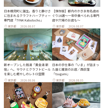
日本橋兜町に誕生。香りと静けさ
【保存版】都内のかき氷有名店め
に包まれるクラフトハーブティー
ぐり16選～一年中食べられる専門
専門店「TYNK Kabutocho」
店や穴場のお店も～
東京都
2026.08.07
東京都
2026.08.07
新オープンした銭湯「黄金湯 新
日本の手仕事の「いま」が詰まっ
宿」へ。サウナとクラフトビール
た器と雑貨のお店／西荻窪
を楽しむ癒やしのレトロ空間
「tsugumi」
東京都
2026.08.06
東京都
2026.08.05