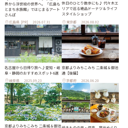
休日のひとり散歩にも♪ 代々木エ
界から浮世絵の世界へ。「広島も
リアで巡る絶品ドーナツ＆ライフ
とまち水族館」ではじまるアート
スタイルショップ
さんぽ
広島県
[PR]
2026.07.31
東京都
2026.08.02
名古屋から日帰り旅へ♪愛知・岐
京都よりみちこみち 二条城＆御池
阜・静岡のおすすめスポット6選
通【後編】
岐阜県
2025.09.23
京都府
2026.06.20
京都よりみちこみち 二条城＆御池
焼きものの里・信楽、窯元めぐり