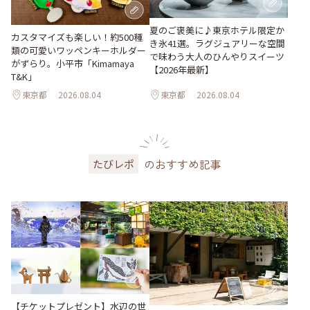
夏のご褒美に♪東京ホテル限定か
カスタマイズも楽しい！約500種
き氷41選。ラグジュアリーな空間
類の可愛いワッペンキーホルダー
で味わう大人のひんやりスイーツ
がずらり。小平市「Kimamaya
【2026年最新】
T&K」
東京都
2026.08.04
東京都
2026.08.04
のおすすめ記事
たびレポ
【チケットプレゼント】水辺の世