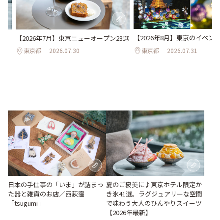
【2026年8月】東京のイベント
氷
【2026年7月】東京ニューオープン23選
わう
東京都
2026.07.31
東京都
2026.07.30
最
日本の手仕事の「いま」が詰まっ
夏のご褒美に♪東京ホテル限定か
た器と雑貨のお店／西荻窪
き氷41選。ラグジュアリーな空間
「tsugumi」
で味わう大人のひんやりスイーツ
【2026年最新】