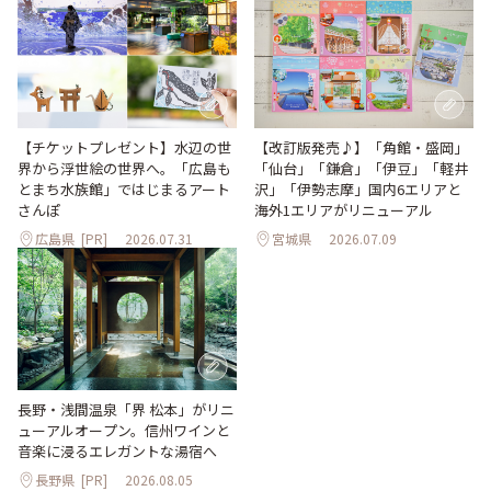
【改訂版発売♪】「角館・盛岡」
【チケットプレゼント】水辺の世
「仙台」「鎌倉」「伊豆」「軽井
界から浮世絵の世界へ。「広島も
沢」「伊勢志摩」国内6エリアと
とまち水族館」ではじまるアート
海外1エリアがリニューアル
さんぽ
広島県
[PR]
2026.07.31
宮城県
2026.07.09
長野・浅間温泉「界 松本」がリニ
ューアルオープン。信州ワインと
音楽に浸るエレガントな湯宿へ
長野県
[PR]
2026.08.05