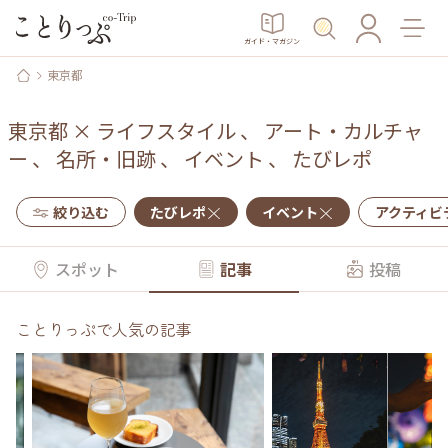
ガイド・マガジン
東京都
東京都
×
ライフスタイル
、
アート・カルチャ
ー
、
名所・旧跡
、
イベント
、
たびレポ
絞り込む
たびレポ
イベント
アクティビ
スポット
記事
投稿
ことりっぷで人気の記事