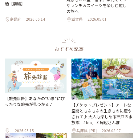
通【前編】
やランチ＆スイーツを楽しむ癒し
の旅へ
京都府
2026.06.14
滋賀県
2026.05.01
おすすめ記事
【旅先診断】あなたの“いま”にぴ
ったりな旅先が見つかる♪
【チケットプレゼント】アートな
空間ともふもふの生きものに癒や
されて♪ 大人も楽しめる神戸の水
族館「átoa」と周辺さんぽ
2026.05.15
兵庫県
[PR]
2026.08.07