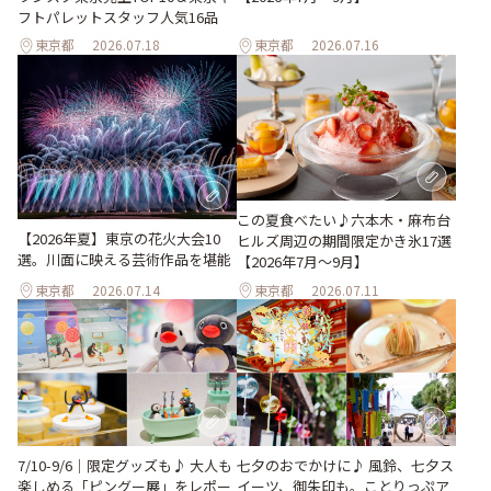
フトパレットスタッフ人気16品
東京都
2026.07.18
東京都
2026.07.16
この夏食べたい♪六本木・麻布台
【2026年夏】東京の花火大会10
ヒルズ周辺の期間限定かき氷17選
選。川面に映える芸術作品を堪能
【2026年7月～9月】
東京都
2026.07.14
東京都
2026.07.11
7/10-9/6｜限定グッズも♪ 大人も
七夕のおでかけに♪ 風鈴、七夕ス
楽しめる「ピングー展」をレポー
イーツ、御朱印も。ことりっぷア