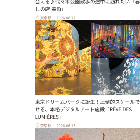
会える♪代々木公園散歩の途中に訪れたい「暮
しの店 黄魚」
東京都
2026.06.17
東京ドリームパークに誕生！圧倒的スケールで
せる、本格デジタルアート施設「RÊVE DES
LUMIÈRES」
東京都
2026.06.15