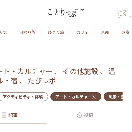
人気
日帰り旅
ひとり旅
カフェ
京都
東京
ート・カルチャー
、
その他施設
、
温
ル・宿
、
たびレポ
アクティビティ・体験
アート・カルチャー
風景・景色
記事
投稿