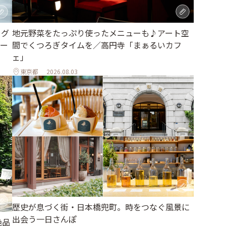
地元野菜をたっぷり使ったメニューも♪アート空
ラグ
間でくつろぎタイムを／高円寺「まぁるいカフ
ー
ェ」
東京都
2026.08.03
歴史が息づく街・日本橋兜町。時をつなぐ風景に
出会う一日さんぽ
絶品