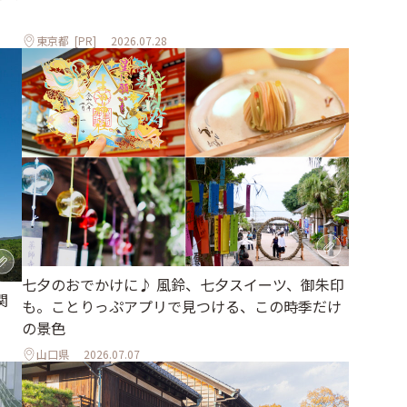
東京都
[PR]
2026.07.28
七夕のおでかけに♪ 風鈴、七夕スイーツ、御朱印
関
も。ことりっぷアプリで見つける、この時季だけ
の景色
山口県
2026.07.07