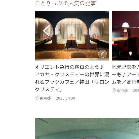
ことりっぷで人気の記事
地元野菜を
京ホテル限定か
オリエント急行の客車のよう♪
ーも♪アー
ュアリーな空
アガサ・クリスティーの世界に浸
ムを／高円
ひんやりスイー
れるブックカフェ／神田「サロン
クリスティ」
東京都
202
東京都
2026.04.08