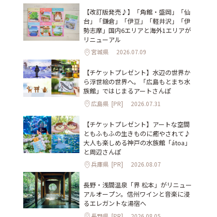
【改訂版発売♪】「角館・盛岡」「仙
台」「鎌倉」「伊豆」「軽井沢」「伊
勢志摩」国内6エリアと海外1エリアが
リニューアル
宮城県
2026.07.09
【チケットプレゼント】水辺の世界か
ら浮世絵の世界へ。「広島もとまち水
族館」ではじまるアートさんぽ
広島県
[PR]
2026.07.31
【チケットプレゼント】アートな空間
ともふもふの生きものに癒やされて♪
大人も楽しめる神戸の水族館「átoa」
と周辺さんぽ
兵庫県
[PR]
2026.08.07
長野・浅間温泉「界 松本」がリニュー
アルオープン。信州ワインと音楽に浸
るエレガントな湯宿へ
長野県
[PR]
2026.08.05