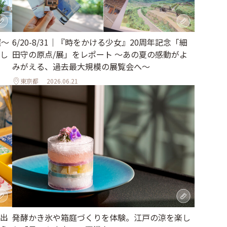
選～
6/20-8/31｜『時をかける少女』20周年記念「細
し
田守の原点/展」をレポート ～あの夏の感動がよ
みがえる、過去最大規模の展覧会へ～
東京都
2026.06.21
出
発酵かき氷や箱庭づくりを体験。江戸の涼を楽し