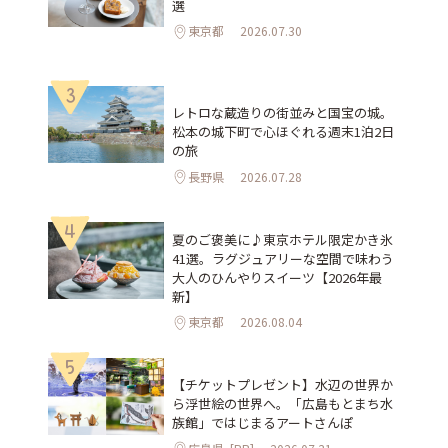
選
東京都
2026.07.30
3
レトロな蔵造りの街並みと国宝の城。
松本の城下町で心ほぐれる週末1泊2日
の旅
長野県
2026.07.28
4
夏のご褒美に♪東京ホテル限定かき氷
41選。ラグジュアリーな空間で味わう
大人のひんやりスイーツ【2026年最
新】
東京都
2026.08.04
5
【チケットプレゼント】水辺の世界か
ら浮世絵の世界へ。「広島もとまち水
族館」ではじまるアートさんぽ