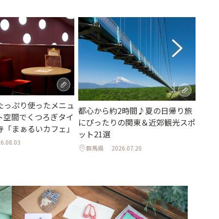
たっぷり使ったメニュ
都心から約2時間♪夏の日帰り旅
休日
ト空間でくつろぎタイ
にぴったりの関東＆近郊観光スポ
エリ
寺「まぁるいカフェ」
ット21選
フス
6.08.03
群馬県
2026.07.20
東京