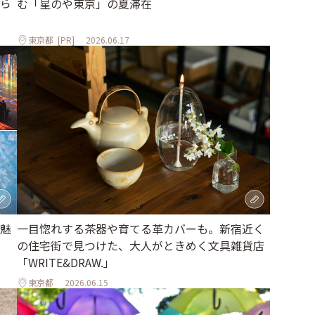
ら
む「星のや東京」の夏滞在
東京都
[PR]
2026.06.17
魅
一目惚れする茶器や育てる革カバーも。新宿近く
の住宅街で見つけた、大人がときめく文具雑貨店
「WRITE&DRAW.」
東京都
2026.06.15