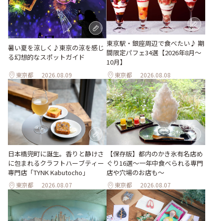
東京駅・銀座周辺で食べたい♪ 期
暑い夏を涼しく♪東京の涼を感じ
間限定パフェ34選【2026年8月～
る幻想的なスポットガイド
10月】
東京都
2026.08.09
東京都
2026.08.08
日本橋兜町に誕生。香りと静けさ
【保存版】都内のかき氷有名店め
に包まれるクラフトハーブティー
ぐり16選～一年中食べられる専門
専門店「TYNK Kabutocho」
店や穴場のお店も～
東京都
2026.08.07
東京都
2026.08.07