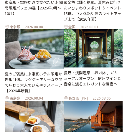
東京駅・銀座周辺で食べたい♪ 期
黄金色に輝く絶景。夏休みに行き
間限定パフェ34選【2026年8月～
たいひまわりスポット＆イベント
10月】
15選。巨大迷路や夜のライトアッ
プまで【2026年夏】
東京都
2026.08.08
全国
2026.08.01
長野・浅間温泉「界 松本」がリニ
夏のご褒美に♪東京ホテル限定か
ューアルオープン。信州ワインと
き氷41選。ラグジュアリーな空間
音楽に浸るエレガントな湯宿へ
で味わう大人のひんやりスイーツ
【2026年最新】
東京都
2026.08.04
長野県
[PR]
2026.08.05