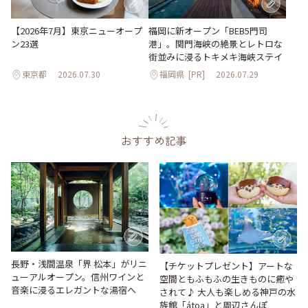
【2026年7月】東京ニューオープ
福岡に新オープン「BEB5門司
ン23選
港」。関門海峡の絶景とレトロな
街並みに浸るトキメキ海峡ステイ
東京都
2026.07.30
福岡県
[PR]
2026.07.29
おすすめ記事
長野・浅間温泉「界 松本」がリニ
【チケットプレゼント】アートな
ューアルオープン。信州ワインと
空間ともふもふの生きものに癒や
音楽に浸るエレガントな湯宿へ
されて♪ 大人も楽しめる神戸の水
族館「átoa」と周辺さんぽ