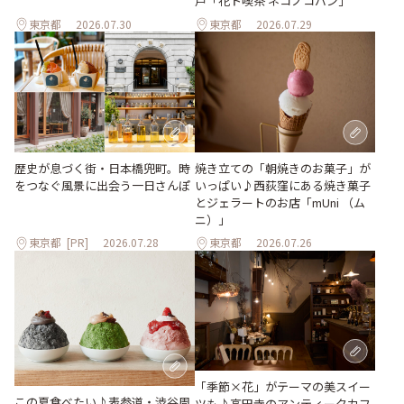
戸「花ト喫茶 ネコノコバン」
東京都
2026.07.30
東京都
2026.07.29
歴史が息づく街・日本橋兜町。時
焼き立ての「朝焼きのお菓子」が
をつなぐ風景に出会う一日さんぽ
いっぱい♪西荻窪にある焼き菓子
とジェラートのお店「mUni （ム
ニ）」
東京都
[PR]
2026.07.28
東京都
2026.07.26
「季節×花」がテーマの美スイー
この夏食べたい♪表参道・渋谷周
ツも♪高円寺のアンティークカフ