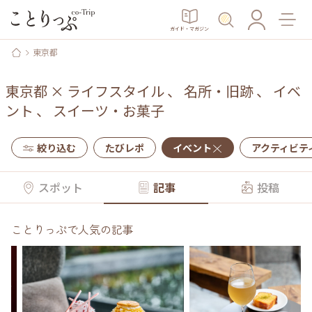
ガイド・マガジン
東京都
東京都
×
ライフスタイル
、
名所・旧跡
、
イベ
ント
、
スイーツ・お菓子
絞り込む
たびレポ
イベント
アクティビテ
スポット
記事
投稿
ことりっぷで人気の記事