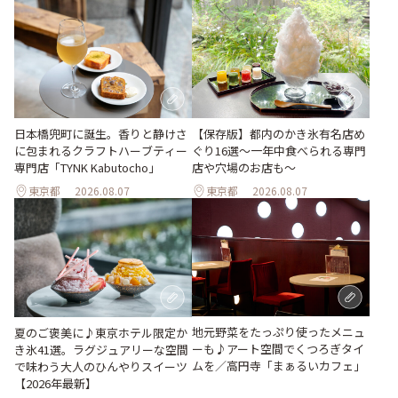
日本橋兜町に誕生。香りと静けさ
【保存版】都内のかき氷有名店め
に包まれるクラフトハーブティー
ぐり16選～一年中食べられる専門
専門店「TYNK Kabutocho」
店や穴場のお店も～
東京都
2026.08.07
東京都
2026.08.07
地元野菜をたっぷり使ったメニュ
夏のご褒美に♪東京ホテル限定か
ーも♪アート空間でくつろぎタイ
き氷41選。ラグジュアリーな空間
ムを／高円寺「まぁるいカフェ」
で味わう大人のひんやりスイーツ
【2026年最新】