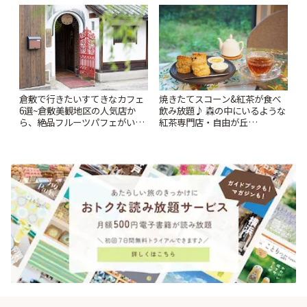
ー開催中】 | ことりっぷ
Kabutocho」 | ことりっぷ
倉敷で行きたいすてきなカフェ
焼きたてスコーン&紅茶が食べ
6選~倉敷美観地区の人気店か
飲み放題♪ 森の中にいるような
ら、絶品フルーツパフェがいた
紅茶専門店・自由が丘
だけるパーラーまで~ | ことりっ
「YOTSUBA TEA」でのんびり
ぷ
時間 | ことりっぷ