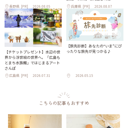
長野県
[PR]
2026.08.05
兵庫県
[PR]
2026.08.07
【旅先診断】あなたの“いま”にぴ
ったりな旅先が見つかる♪
【チケットプレゼント】水辺の世
界から浮世絵の世界へ。「広島も
とまち水族館」ではじまるアート
さんぽ
広島県
[PR]
2026.07.31
2026.05.15
こちらの記事もおすすめ