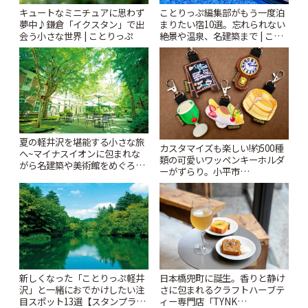
キュートなミニチュアに思わず
ことりっぷ編集部がもう一度泊
夢中♪鎌倉「イクスタン」で出
まりたい宿10選。忘れられない
会う小さな世界 | ことりっぷ
絶景や温泉、名建築まで | こと
りっぷ
夏の軽井沢を堪能する小さな旅
カスタマイズも楽しい!約500種
へ~マイナスイオンに包まれな
類の可愛いワッペンキーホルダ
がら名建築や美術館をめぐろう
ーがずらり。小平市
~ | ことりっぷ
「Kimamaya T&K」 | ことりっ
ぷ
新しくなった「ことりっぷ軽井
日本橋兜町に誕生。香りと静け
沢」と一緒におでかけしたい注
さに包まれるクラフトハーブテ
目スポット13選【スタンプラリ
ィー専門店「TYNK