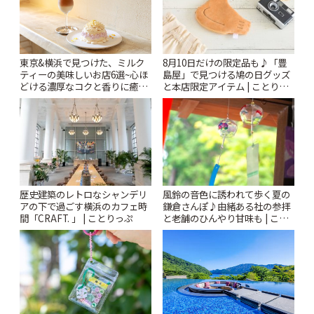
東京&横浜で見つけた、ミルク
8月10日だけの限定品も♪「豊
ティーの美味しいお店6選~心ほ
島屋」で見つける鳩の日グッズ
どける濃厚なコクと香りに癒や
と本店限定アイテム | ことりっ
されるティータイム~ | ことりっ
ぷ
ぷ
風鈴の音色に誘われて歩く夏の
歴史建築のレトロなシャンデリ
鎌倉さんぽ♪由緒ある社の参拝
アの下で過ごす横浜のカフェ時
と老舗のひんやり甘味も | こと
間「CRAFT. 」 | ことりっぷ
りっぷ