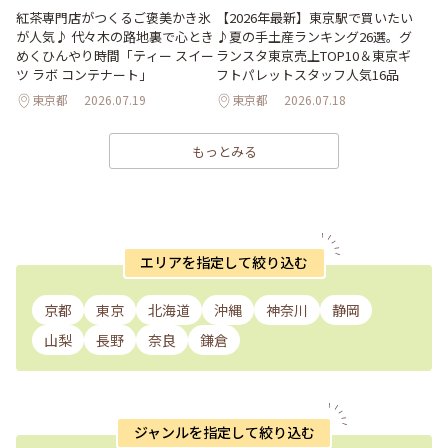
紅茶専門店がつくるご褒美かき氷
【2026年最新】東京駅で買いたい
が人気♪ 代々木の路地裏で心とき
♪夏の手土産ランキング26選。グ
めくひんやり時間「ティー スイー
ランスタ東京売上TOP10＆東京ギ
ツ ラボ コンテナート」
フトパレットスタッフ人気16品
東京都
2026.07.19
東京都
2026.07.18
もっとみる
エリアを指定して絞り込む
京都
東京
北海道
沖縄
神奈川
静岡
山梨
長野
奈良
鎌倉
ジャンルを指定して絞り込む