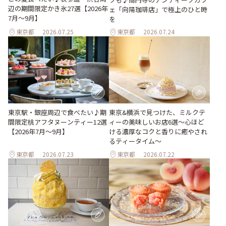
辺の期間限定かき氷27選【2026年
ェ「向陽珈琲店」で極上のひと時
7月～9月】
を
東京都
2026.07.25
東京都
2026.07.24
東京駅・銀座周辺で食べたい♪期
東京&横浜で見つけた、ミルクテ
間限定桃アフタヌーンティー12選
ィーの美味しいお店6選～心ほど
【2026年7月～9月】
ける濃厚なコクと香りに癒やされ
るティータイム～
東京都
2026.07.23
東京都
2026.07.22