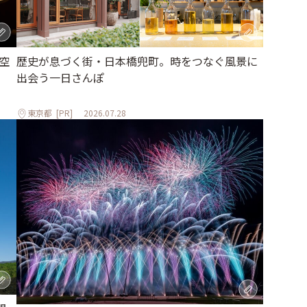
空
歴史が息づく街・日本橋兜町。時をつなぐ風景に
出会う一日さんぽ
東京都
[PR]
2026.07.28