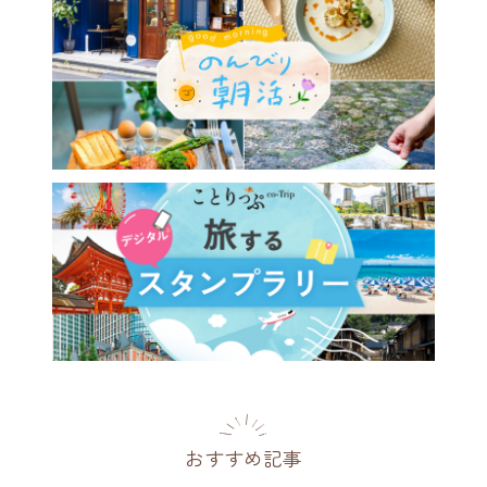
が息づく街・日本橋兜町。時
なぐ風景に出会う一日さんぽ
都
[PR]
2026.07.28
おすすめ記事