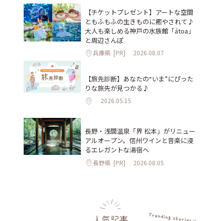
【チケットプレゼント】アートな空間
ともふもふの生きものに癒やされて♪
大人も楽しめる神戸の水族館「átoa」
と周辺さんぽ
兵庫県
[PR]
2026.08.07
【旅先診断】あなたの“いま”にぴった
りな旅先が見つかる♪
2026.05.15
長野・浅間温泉「界 松本」がリニュー
アルオープン。信州ワインと音楽に浸
るエレガントな湯宿へ
長野県
[PR]
2026.08.05
人気記事