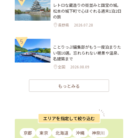
レトロな蔵造りの街並みと国宝の城。
松本の城下町で心ほぐれる週末1泊2日
の旅
長野県
2026.07.28
5
ことりっぷ編集部がもう一度泊まりた
い宿10選。忘れられない絶景や温泉、
名建築まで
全国
2026.08.09
もっとみる
エリアを指定して絞り込む
京都
東京
北海道
沖縄
神奈川