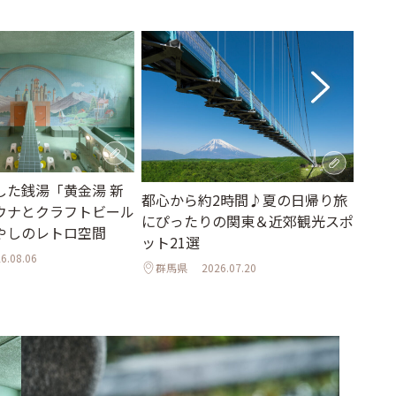
した銭湯「黄金湯 新
歴史
都心から約2時間♪夏の日帰り旅
ウナとクラフトビール
をつ
にぴったりの関東＆近郊観光スポ
やしのレトロ空間
東京
ット21選
6.08.06
群馬県
2026.07.20