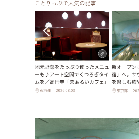
ことりっぷで人気の記事
地元野菜をたっぷり使ったメニュ
京ホテル限定か
新オープン
ーも♪アート空間でくつろぎタイ
ュアリーな空
宿」へ。サ
ムを／高円寺「まぁるいカフェ」
ひんやりスイー
を楽しむ癒
東京都
2026.08.03
東京都
202