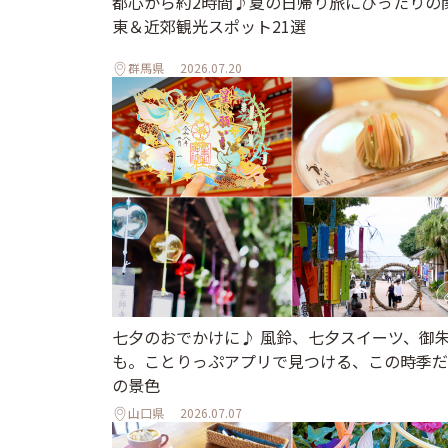
都心から約2時間♪夏の日帰り旅にぴったりの
東＆近郊観光スポット21選
群馬県
2026.07.20
七夕のおでかけに♪ 風鈴、七夕スイーツ、御
も。ことりっぷアプリで見つける、この時季だ
の景色
山口県
2026.07.07