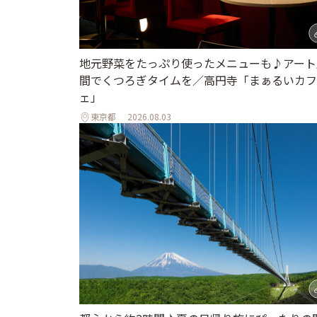
地元野菜をたっぷり使ったメニューも♪アート
間でくつろぎタイムを／高円寺「まぁるいカフ
ェ」
東京都
2026.08.03