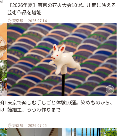
関
【2026年夏】東京の花火大会10選。川面に映える
芸術作品を堪能
東京都
2026.07.14
朱印
東京で楽しむ手しごと体験10選。染めものから、
け
飴細工、うつわ作りまで
東京都
2026.07.05