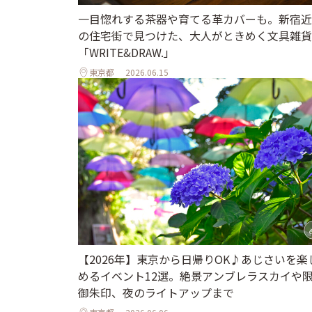
一目惚れする茶器や育てる革カバーも。新宿近
の住宅街で見つけた、大人がときめく文具雑貨
「WRITE&DRAW.」
東京都
2026.06.15
【2026年】東京から日帰りOK♪あじさいを楽
めるイベント12選。絶景アンブレラスカイや
御朱印、夜のライトアップまで