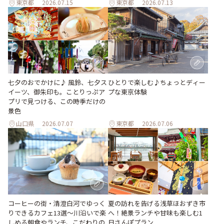
東京都
2026.07.15
東京都
2026.07.13
七夕のおでかけに♪ 風鈴、七夕ス
ひとりで楽しむ♪ちょっとディー
イーツ、御朱印も。ことりっぷア
プな東京体験
プリで見つける、この時季だけの
景色
山口県
2026.07.07
東京都
2026.07.06
夏の訪れを告げる浅草ほおずき市
コーヒーの街・清澄白河でゆっく
へ！絶景ランチや甘味も楽しむ1
りできるカフェ13選～川沿いで楽
日さんぽプラン
しめる朝食やランチ、こだわりの