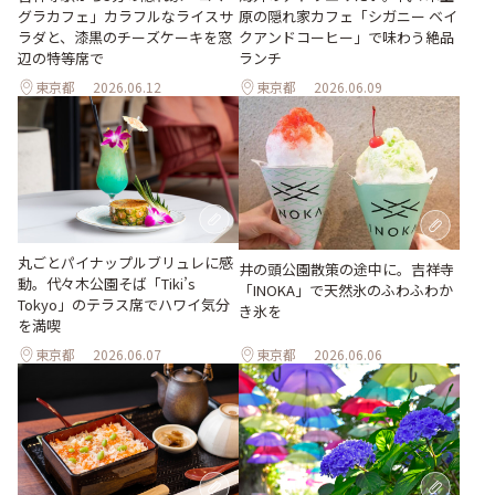
原の隠れ家カフェ「シガニー ベイ
グラカフェ」カラフルなライスサ
クアンドコーヒー」で味わう絶品
ラダと、漆黒のチーズケーキを窓
ランチ
辺の特等席で
東京都
2026.06.12
東京都
2026.06.09
丸ごとパイナップルブリュレに感
井の頭公園散策の途中に。吉祥寺
動。代々木公園そば「Tiki’s
「INOKA」で天然氷のふわふわか
Tokyo」のテラス席でハワイ気分
き氷を
を満喫
東京都
2026.06.07
東京都
2026.06.06