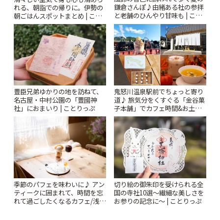
鎌倉さんぽ♪由緒ある社の参拝
れる、朝詣での帰りに。伊勢の
と老舗のひんやり甘味も | こと
朝ごはんスポットまとめ | こと
りっぷ
りっぷ
豊臣兄弟ゆかりの地を訪ねて、
鬼怒川温泉駅前でちょっと寄り
名古屋・中村公園の「豊國神
道♪ 旅気分をくすぐる「金谷菓
社」におまいり | ことりっぷ
子本舗」でカフェ時間&お土産
探し | ことりっぷ
季節のパフェを味わいに♪ アン
切り絵の御朱印を受けられる全
ティークに囲まれて、時間を忘
国の寺社10選〜繊細な美しさを
れて過ごしたくなるカフェ/浅草
お参りの記念に〜 | ことりっぷ
「annorum cafe」 | ことりっぷ