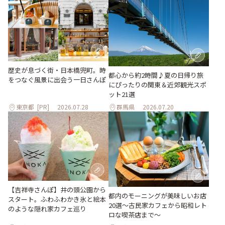
歴史が息づく街・日本橋兜町。時
都心から約2時間♪夏の日帰り旅
をつなぐ風景に出会う一日さんぽ
にぴったりの関東＆近郊観光スポ
ット21選
東京都
[PR]
2026.07.28
群馬県
2026.07.20
【吉祥寺さんぽ】井の頭公園から
都内のモーニングが美味しいお店
スタート。ふわふわかき氷と絵本
20選～古民家カフェから昭和レト
のような隠れ家カフェ巡り
ロな喫茶店まで～