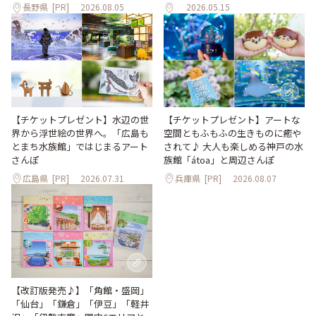
長野県
[PR]
2026.08.05
2026.05.15
【チケットプレゼント】水辺の世
【チケットプレゼント】アートな
界から浮世絵の世界へ。「広島も
空間ともふもふの生きものに癒や
とまち水族館」ではじまるアート
されて♪ 大人も楽しめる神戸の水
さんぽ
族館「átoa」と周辺さんぽ
広島県
[PR]
2026.07.31
兵庫県
[PR]
2026.08.07
【改訂版発売♪】「角館・盛岡」
「仙台」「鎌倉」「伊豆」「軽井