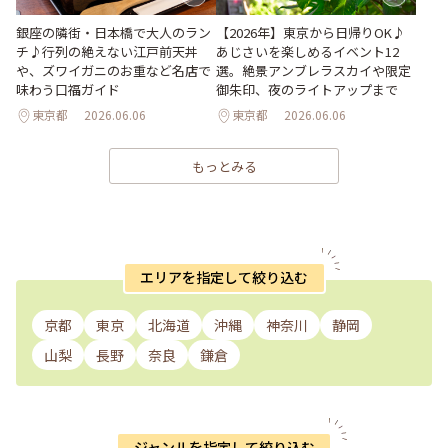
銀座の隣街・日本橋で大人のラン
【2026年】東京から日帰りOK♪
チ♪行列の絶えない江戸前天丼
あじさいを楽しめるイベント12
や、ズワイガニのお重など名店で
選。絶景アンブレラスカイや限定
味わう口福ガイド
御朱印、夜のライトアップまで
東京都
2026.06.06
東京都
2026.06.06
もっとみる
エリアを指定して絞り込む
京都
東京
北海道
沖縄
神奈川
静岡
山梨
長野
奈良
鎌倉
ジャンルを指定して絞り込む