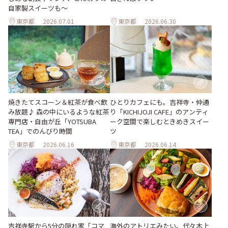
自家製スイーツも～
東京都
2026.07.01
東京都
2026.06.30
焼きたてスコーン＆紅茶が食べ飲
ひとりカフェにも。吉祥寺・仲通
み放題♪ 森の中にいるような紅茶
り「KICHIJOJI CAFE」のアンティ
専門店・自由が丘「YOTSUBA
ーク空間で楽しむときめきスイー
TEA」でのんびり時間
ツ
東京都
2026.06.16
東京都
2026.06.14
海外のアトリエみたい。代々木上
吉祥寺駅から5分の隠れ家「コマ