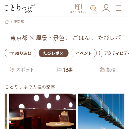
ガイド・マガジン
東京都
東京都
×
風景・景色
、
ごはん
、
たびレポ
絞り込む
たびレポ
イベント
アクティビテ
スポット
記事
投稿
ことりっぷで人気の記事