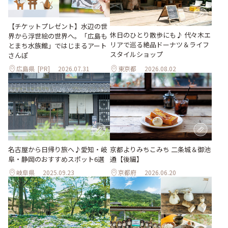
【チケットプレゼント】水辺の世
休日のひとり散歩にも♪ 代々木エ
界から浮世絵の世界へ。「広島も
リアで巡る絶品ドーナツ＆ライフ
とまち水族館」ではじまるアート
スタイルショップ
さんぽ
広島県
[PR]
2026.07.31
東京都
2026.08.02
名古屋から日帰り旅へ♪愛知・岐
京都よりみちこみち 二条城＆御池
阜・静岡のおすすめスポット6選
通【後編】
岐阜県
2025.09.23
京都府
2026.06.20