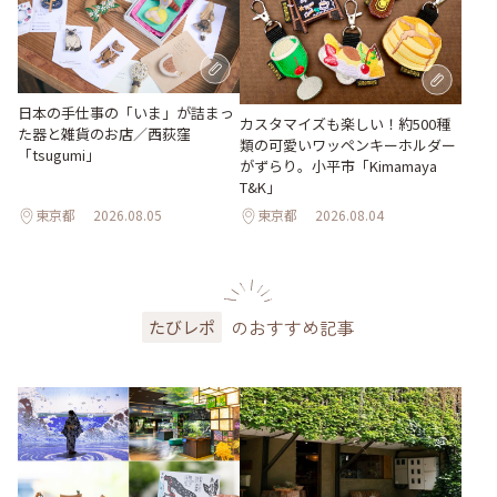
日本の手仕事の「いま」が詰まっ
カスタマイズも楽しい！約500種
た器と雑貨のお店／西荻窪
類の可愛いワッペンキーホルダー
「tsugumi」
がずらり。小平市「Kimamaya
T&K」
東京都
2026.08.05
東京都
2026.08.04
のおすすめ記事
たびレポ