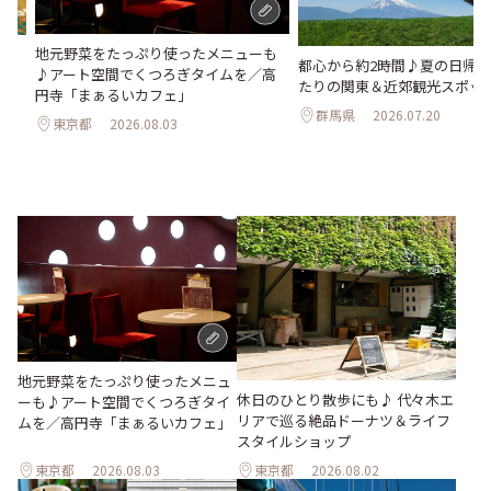
地元野菜をたっぷり使ったメニューも
放
都心から約2時間♪夏の日帰
♪アート空間でくつろぎタイムを／高
店・
たりの関東＆近郊観光スポット
円寺「まぁるいカフェ」
びり
群馬県
2026.07.20
東京都
2026.08.03
地元野菜をたっぷり使ったメニュ
休日のひとり散歩にも♪ 代々木エ
ーも♪アート空間でくつろぎタイ
リアで巡る絶品ドーナツ＆ライフ
ムを／高円寺「まぁるいカフェ」
スタイルショップ
東京都
2026.08.03
東京都
2026.08.02