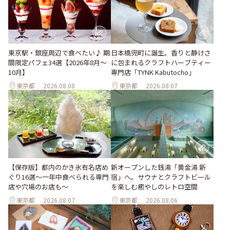
東京駅・銀座周辺で食べたい♪ 期
日本橋兜町に誕生。香りと静けさ
間限定パフェ34選【2026年8月～
に包まれるクラフトハーブティー
10月】
専門店「TYNK Kabutocho」
東京都
2026.08.08
東京都
2026.08.07
【保存版】都内のかき氷有名店め
新オープンした銭湯「黄金湯 新
ぐり16選～一年中食べられる専門
宿」へ。サウナとクラフトビール
店や穴場のお店も～
を楽しむ癒やしのレトロ空間
東京都
2026.08.07
東京都
2026.08.06