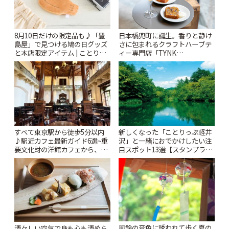
8月10日だけの限定品も♪「豊
日本橋兜町に誕生。香りと静け
島屋」で見つける鳩の日グッズ
さに包まれるクラフトハーブテ
と本店限定アイテム | ことりっ
ィー専門店「TYNK
ぷ
Kabutocho」 | ことりっぷ
すべて東京駅から徒歩5分以内
新しくなった「ことりっぷ軽井
♪駅近カフェ最新ガイド6選~重
沢」と一緒におでかけしたい注
要文化財の洋館カフェから、改
目スポット13選【スタンプラリ
札すぐのレトロ喫茶まで~ | こと
ー開催中】 | ことりっぷ
りっぷ
風鈴の音色に誘われて歩く夏の
清々しい空気で身も心も清めら