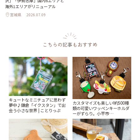
沢」「伊勢志摩」国内6エリアと
海外1エリアがリニューアル
宮城県
2026.07.09
こちらの記事もおすすめ
キュートなミニチュアに思わず
カスタマイズも楽しい!約500種
夢中♪鎌倉「イクスタン」で出
類の可愛いワッペンキーホルダ
会う小さな世界 | ことりっぷ
ーがずらり。小平市
「Kimamaya T&K」 | ことりっ
ぷ