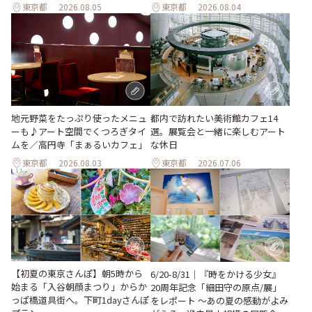
東京都
2026.08.05
東京都
2026.08.04
地元野菜をたっぷり使ったメニュ
都内で訪れたい美術館カフェ14
ーも♪アート空間でくつろぎタイ
選。展覧会と一緒に楽しむアート
ムを／高円寺「まぁるいカフェ」
な休日
東京都
2026.08.03
東京都
2026.07.06
【初夏の東京さんぽ】朝5時から
6/20-8/31｜『時をかける少女』
始まる「入谷朝顔まつり」からか
20周年記念「細田守の原点/展」
っぱ橋道具街へ。下町1dayさんぽ
をレポート ～あの夏の感動がよみ