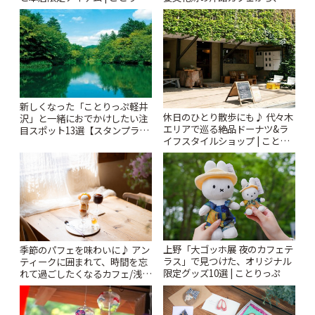
ぷ
札すぐのレトロ喫茶まで~ | こと
りっぷ
新しくなった「ことりっぷ軽井
休日のひとり散歩にも♪ 代々木
沢」と一緒におでかけしたい注
エリアで巡る絶品ドーナツ&ラ
目スポット13選【スタンプラリ
イフスタイルショップ | ことり
ー開催中】 | ことりっぷ
っぷ
上野「大ゴッホ展 夜のカフェテ
季節のパフェを味わいに♪ アン
ラス」で見つけた、オリジナル
ティークに囲まれて、時間を忘
限定グッズ10選 | ことりっぷ
れて過ごしたくなるカフェ/浅草
「annorum cafe」 | ことりっぷ