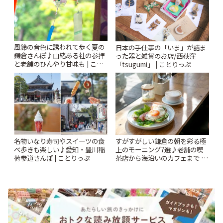
風鈴の音色に誘われて歩く夏の
日本の手仕事の「いま」が詰ま
鎌倉さんぽ♪由緒ある社の参拝
った器と雑貨のお店/西荻窪
と老舗のひんやり甘味も | こと
「tsugumi」 | ことりっぷ
りっぷ
名物いなり寿司やスイーツの食
すがすがしい鎌倉の朝を彩る極
べ歩きも楽しい♪愛知・豊川稲
上のモーニング7選♪老舗の喫
荷参道さんぽ | ことりっぷ
茶店から海沿いのカフェまで |
ことりっぷ