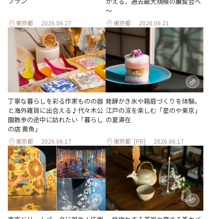
プラン
がえる、過去最大規模の展覧会へ
～
東京都
2026.06.27
東京都
2026.06.21
丁寧な暮らしを彩る作家ものの器
発酵かき氷や箱庭づくりを体験。
と海外雑貨に出会える♪代々木公
江戸の涼を楽しむ「星のや東京」
園散歩の途中に訪れたい「暮らし
の夏滞在
の店 黄魚」
東京都
2026.06.17
東京都
[PR]
2026.06.17