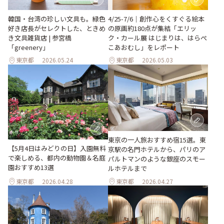
韓国・台湾の珍しい文具も。緑色
4/25-7/6｜創作心をくすぐる絵本
好き店長がセレクトした、ときめ
の原画約180点が集結「エリッ
き文具雑貨店 | 参宮橋
ク・カール展 はじまりは、はらぺ
「greenery」
こあおむし」をレポート
東京都
2026.05.24
東京都
2026.05.03
東京の一人旅おすすめ宿15選。東
【5月4日はみどりの日】入園無料
京駅の名門ホテルから、パリのア
で楽しめる、都内の動物園＆名庭
パルトマンのような銀座のスモー
園おすすめ13選
ルホテルまで
東京都
2026.04.28
東京都
2026.04.27