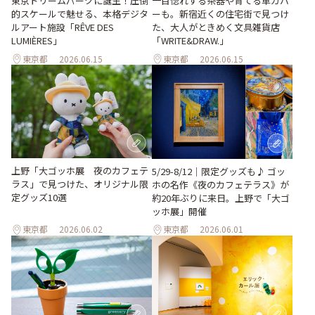
東京ドリームパークに誕生！圧倒
一目惚れする茶器や育てる革カバ
的スケールで魅せる、本格デジタ
ーも。新宿近くの住宅街で見つけ
ルアート施設「RÊVE DES
た、大人がときめく文具雑貨店
LUMIÈRES」
「WRITE&DRAW.」
東京都
2026.06.15
東京都
2026.06.15
上野「大ゴッホ展 夜のカフェテ
5/29-8/12｜限定グッズも♪ ゴッ
ラス」で見つけた、オリジナル限
ホの名作《夜のカフェテラス》が
定グッズ10選
約20年ぶりに来日。上野で「大ゴ
ッホ展」開催
東京都
2026.06.02
東京都
2026.06.01