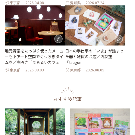
東京都
2026.04.08
愛知県
2026.07.24
地元野菜をたっぷり使ったメニュ
日本の手仕事の「いま」が詰まっ
ーも♪アート空間でくつろぎタイ
た器と雑貨のお店／西荻窪
ムを／高円寺「まぁるいカフェ」
「tsugumi」
東京都
2026.08.03
東京都
2026.08.05
おすすめ記事