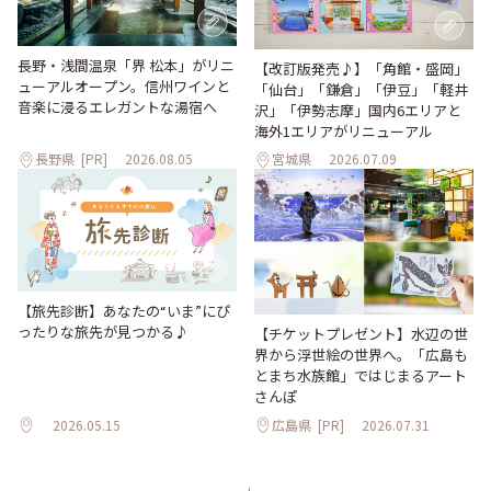
長野・浅間温泉「界 松本」がリニ
【改訂版発売♪】「角館・盛岡」
ューアルオープン。信州ワインと
「仙台」「鎌倉」「伊豆」「軽井
音楽に浸るエレガントな湯宿へ
沢」「伊勢志摩」国内6エリアと
海外1エリアがリニューアル
長野県
[PR]
2026.08.05
宮城県
2026.07.09
【旅先診断】あなたの“いま”にぴ
ったりな旅先が見つかる♪
【チケットプレゼント】水辺の世
界から浮世絵の世界へ。「広島も
とまち水族館」ではじまるアート
さんぽ
2026.05.15
広島県
[PR]
2026.07.31