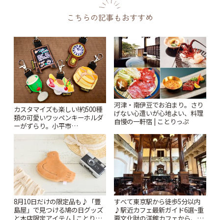
こちらの記事もおすすめ
河津・南伊豆でお泊まり。さり
カスタマイズも楽しい!約500種
げない心遣いが心地よい、料理
類の可愛いワッペンキーホルダ
自慢の一軒宿 | ことりっぷ
ーがずらり。小平市
「Kimamaya T&K」 | ことりっ
ぷ
8月10日だけの限定品も♪「豊
すべて東京駅から徒歩5分以内
島屋」で見つける鳩の日グッズ
♪駅近カフェ最新ガイド6選~重
と本店限定アイテム | ことりっ
要文化財の洋館カフェから、改