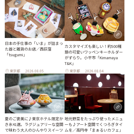
日本の手仕事の「いま」が詰まっ
カスタマイズも楽しい！約500種
た器と雑貨のお店／西荻窪
類の可愛いワッペンキーホルダー
「tsugumi」
がずらり。小平市「Kimamaya
T&K」
東京都
2026.08.05
東京都
2026.08.04
地元野菜をたっぷり使ったメニュ
夏のご褒美に♪東京ホテル限定か
ーも♪アート空間でくつろぎタイ
き氷41選。ラグジュアリーな空間
ムを／高円寺「まぁるいカフェ」
で味わう大人のひんやりスイーツ