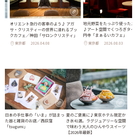
地元野菜をたっぷり使ったメ
氷
オリエント急行の客車のよう♪ アガ
♪アート空間でくつろぎタイ
わう
サ・クリスティーの世界に浸れるブッ
円寺「まぁるいカフェ」
最
クカフェ／神田「サロンクリスティ」
東京都
2026.08.03
東京都
2026.04.08
日本の手仕事の「いま」が詰まっ
夏のご褒美に♪東京ホテル限定か
た器と雑貨のお店／西荻窪
き氷41選。ラグジュアリーな空間
「tsugumi」
で味わう大人のひんやりスイーツ
【2026年最新】