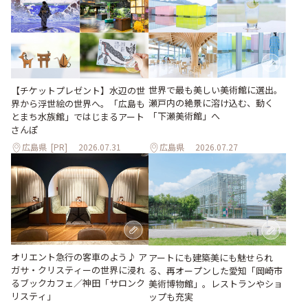
世界で最も美しい美術館に選出。
【チケットプレゼント】水辺の世
瀬戸内の絶景に溶け込む、動く
界から浮世絵の世界へ。「広島も
「下瀬美術館」へ
とまち水族館」ではじまるアート
さんぽ
広島県
[PR]
2026.07.31
広島県
2026.07.27
オリエント急行の客車のよう♪ ア
アートにも建築美にも魅せられ
ガサ・クリスティーの世界に浸れ
る、再オープンした愛知「岡崎市
るブックカフェ／神田「サロンク
美術博物館」。レストランやショ
リスティ」
ップも充実