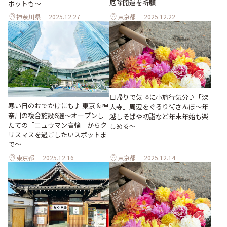
厄除開運を祈願
ポットも～
神奈川県
2025.12.27
東京都
2025.12.22
日帰りで気軽に小旅行気分♪「深
寒い日のおでかけにも♪ 東京＆神
大寺」周辺をぐるり街さんぽ～年
奈川の複合施設6選～オープンし
越しそばや初詣など年末年始も楽
たての「ニュウマン高輪」からク
しめる～
リスマスを過ごしたいスポットま
で～
東京都
2025.12.16
東京都
2025.12.14