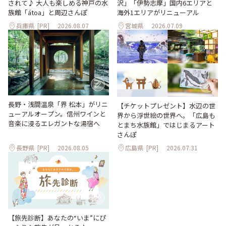
沢」「伊勢志摩」国内6エリアと
されて♪ 大人も楽しめる神戸の水
海外1エリアがリニューアル
族館「átoa」と周辺さんぽ
兵庫県
[PR]
2026.08.07
宮城県
2026.07.09
長野・浅間温泉「界 松本」がリニ
【チケットプレゼント】水辺の世
ューアルオープン。信州ワインと
界から浮世絵の世界へ。「広島も
音楽に浸るエレガントな湯宿へ
とまち水族館」ではじまるアート
さんぽ
長野県
[PR]
2026.08.05
広島県
[PR]
2026.07.31
【旅先診断】あなたの“いま”にぴ