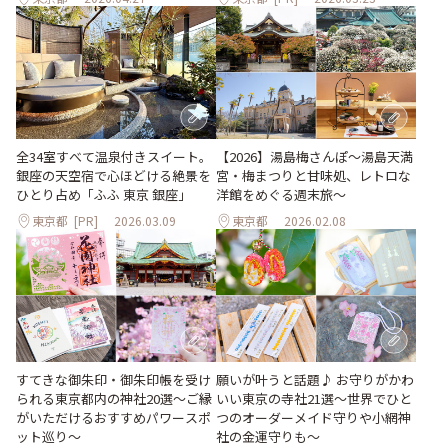
【2026】湯島梅さんぽ～湯島天満
全34室すべて温泉付きスイート。
宮・梅まつりと甘味処、レトロな
銀座の天空宿で心ほどける絶景を
洋館をめぐる週末旅～
ひとり占め「ふふ 東京 銀座」
東京都
[PR]
2026.03.09
東京都
2026.02.08
すてきな御朱印・御朱印帳を受け
願いが叶うと話題♪ お守りがかわ
られる東京都内の神社20選～ご縁
いい東京の寺社21選～世界でひと
がいただけるおすすめパワースポ
つのオーダーメイド守りや小網神
ット巡り～
社の金運守りも～