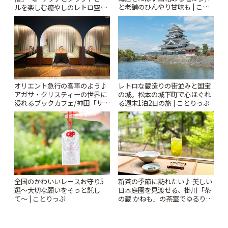
と老舗のひんやり甘味も | こと
ルを楽しむ癒やしのレトロ空間
りっぷ
| ことりっぷ
オリエント急行の客車のよう♪
レトロな蔵造りの街並みと国宝
アガサ・クリスティーの世界に
の城。松本の城下町で心ほぐれ
浸れるブックカフェ/神田「サロ
る週末1泊2日の旅 | ことりっぷ
ンクリスティ」 | ことりっぷ
全国のかわいいレースお守り5
新茶の季節に訪れたい♪ 美しい
選〜大切な願いをそっと託し
日本庭園を見渡せる、掛川「茶
て〜 | ことりっぷ
の蔵 かねも」の茶室でゆるり上
質なお茶体験 | ことりっぷ