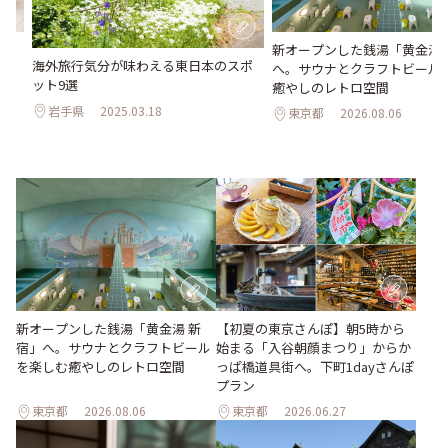
研吾
新オープンした銭湯「黄金湯 
海外旅行気分が味わえる東日本のスポ
A
へ。サウナとクラフトビール
ット9選
癒やしのレトロ空間
岩手県
2025.03.18
東京都
2026.08.06
【初夏の東京さんぽ】朝5時から
新オープンした銭湯「黄金湯 新
始まる「入谷朝顔まつり」からか
宿」へ。サウナとクラフトビール
っぱ橋道具街へ。下町1dayさんぽ
を楽しむ癒やしのレトロ空間
プラン
東京都
2026.08.06
東京都
2026.06.27