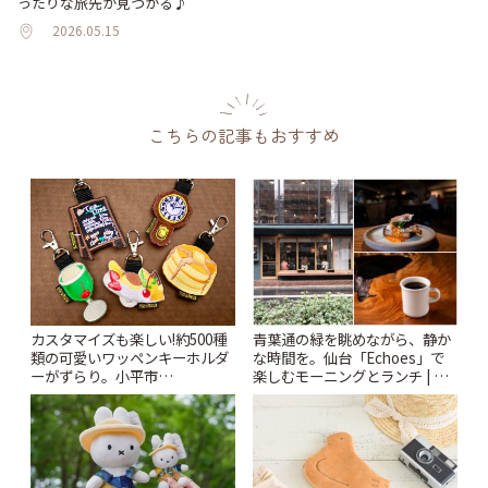
ったりな旅先が見つかる♪
2026.05.15
こちらの記事もおすすめ
カスタマイズも楽しい!約500種
青葉通の緑を眺めながら、静か
類の可愛いワッペンキーホルダ
な時間を。仙台「Echoes」で
ーがずらり。小平市
楽しむモーニングとランチ | こ
「Kimamaya T&K」 | ことりっ
とりっぷ
ぷ