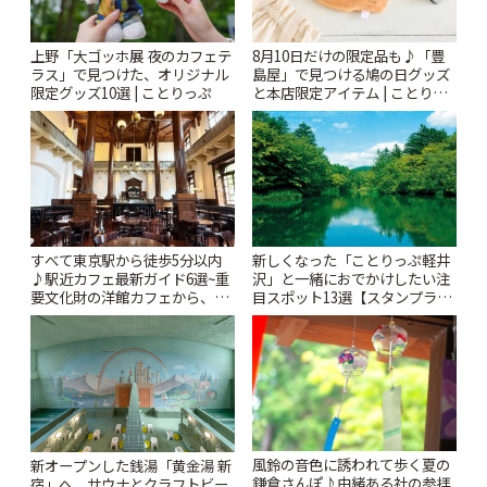
上野「大ゴッホ展 夜のカフェテ
8月10日だけの限定品も♪「豊
ラス」で見つけた、オリジナル
島屋」で見つける鳩の日グッズ
限定グッズ10選 | ことりっぷ
と本店限定アイテム | ことりっ
ぷ
すべて東京駅から徒歩5分以内
新しくなった「ことりっぷ軽井
♪駅近カフェ最新ガイド6選~重
沢」と一緒におでかけしたい注
要文化財の洋館カフェから、改
目スポット13選【スタンプラリ
札すぐのレトロ喫茶まで~ | こと
ー開催中】 | ことりっぷ
りっぷ
風鈴の音色に誘われて歩く夏の
新オープンした銭湯「黄金湯 新
鎌倉さんぽ♪由緒ある社の参拝
宿」へ。サウナとクラフトビー