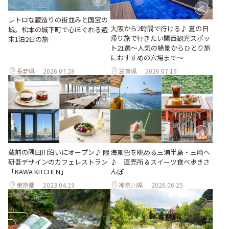
レトロな蔵造りの街並みと国宝の
大阪から2時間で行ける♪ 夏の日
城。松本の城下町で心ほぐれる週
帰り旅で行きたい関西観光スポッ
末1泊2日の旅
ト21選～人気の絶景からひとり旅
におすすめの穴場まで～
長野県
2026.07.28
滋賀県
2026.07.19
蔵前の隅田川沿いにオープン♪ 隈
海景色を眺める三浦半島・三崎へ
研吾デザインのカフェレストラン
♪ 直売所＆スイーツ食べ歩きさ
「KAWA KITCHEN」
んぽ
東京都
2023.04.19
神奈川県
2026.06.25