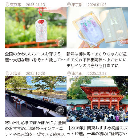
東京都
2026.01.13
東京都
2026.01.03
全国のかわいいレースお守り５
新年は御神馬・あかりちゃんが迎
選〜大切な願いをそっと託して〜
えてくれる神田明神へ♪かわいい
デザインのお守りも目当てに
北海道
2025.12.28
東京都
2025.12.28
寒い日も心までぽかぽかに♪ 全国
【2026年】関東おすすめ初詣スポ
のおすすめ足湯6選～インフィニ
ット12選。一年の初めに縁結びや
ティや東京湾を一望できる絶景ス