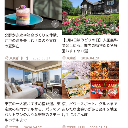
発酵かき氷や箱庭づくりを体験。
【5月4日はみどりの日】入園無料
江戸の涼を楽しむ「星のや東京」
で楽しめる、都内の動物園＆名庭
の夏滞在
園おすすめ13選
東京都
[PR]
2026.06.17
東京都
2026.04.28
東京の一人旅おすすめ宿15選。東
桜、パワースポット、グルメまで
京駅の名門ホテルから、パリのア
あらたな出会いがある品川を地図
パルトマンのような銀座のスモー
片手におさんぽ
ルホテルまで
東京都
2026.04.27
東京都
[PR]
2026.03.23