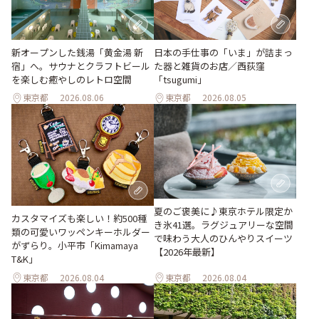
新オープンした銭湯「黄金湯 新
日本の手仕事の「いま」が詰まっ
宿」へ。サウナとクラフトビール
た器と雑貨のお店／西荻窪
を楽しむ癒やしのレトロ空間
「tsugumi」
東京都
2026.08.06
東京都
2026.08.05
夏のご褒美に♪東京ホテル限定か
カスタマイズも楽しい！約500種
き氷41選。ラグジュアリーな空間
類の可愛いワッペンキーホルダー
で味わう大人のひんやりスイーツ
がずらり。小平市「Kimamaya
【2026年最新】
T&K」
東京都
2026.08.04
東京都
2026.08.04