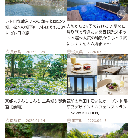
レトロな蔵造りの街並みと国宝の
大阪から2時間で行ける♪ 夏の日
城。松本の城下町で心ほぐれる週
帰り旅で行きたい関西観光スポッ
末1泊2日の旅
ト21選～人気の絶景からひとり旅
におすすめの穴場まで～
長野県
2026.07.28
滋賀県
2026.07.19
京都よりみちこみち 二条城＆御池
蔵前の隅田川沿いにオープン♪ 隈
通【前編】
研吾デザインのカフェレストラン
「KAWA KITCHEN」
京都府
2026.06.14
東京都
2023.04.19