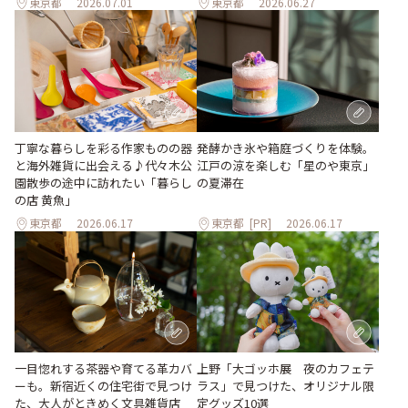
東京都
2026.07.01
東京都
2026.06.27
丁寧な暮らしを彩る作家ものの器
発酵かき氷や箱庭づくりを体験。
と海外雑貨に出会える♪代々木公
江戸の涼を楽しむ「星のや東京」
園散歩の途中に訪れたい「暮らし
の夏滞在
の店 黄魚」
東京都
2026.06.17
東京都
[PR]
2026.06.17
上野「大ゴッホ展 夜のカフェテ
一目惚れする茶器や育てる革カバ
ラス」で見つけた、オリジナル限
ーも。新宿近くの住宅街で見つけ
定グッズ10選
た、大人がときめく文具雑貨店