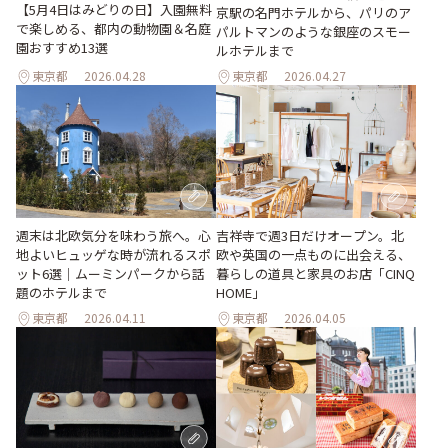
【5月4日はみどりの日】入園無料
京駅の名門ホテルから、パリのア
で楽しめる、都内の動物園＆名庭
パルトマンのような銀座のスモー
園おすすめ13選
ルホテルまで
東京都
2026.04.28
東京都
2026.04.27
週末は北欧気分を味わう旅へ。心
吉祥寺で週3日だけオープン。北
地よいヒュッゲな時が流れるスポ
欧や英国の一点ものに出会える、
ット6選｜ムーミンパークから話
暮らしの道具と家具のお店「CINQ
題のホテルまで
HOME」
東京都
2026.04.11
東京都
2026.04.05