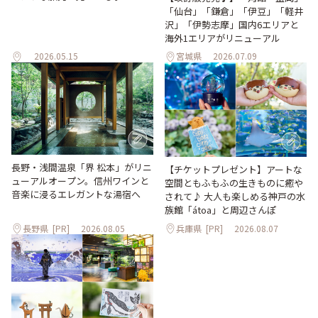
「仙台」「鎌倉」「伊豆」「軽井
沢」「伊勢志摩」国内6エリアと
海外1エリアがリニューアル
2026.05.15
宮城県
2026.07.09
長野・浅間温泉「界 松本」がリニ
【チケットプレゼント】アートな
ューアルオープン。信州ワインと
空間ともふもふの生きものに癒や
音楽に浸るエレガントな湯宿へ
されて♪ 大人も楽しめる神戸の水
族館「átoa」と周辺さんぽ
長野県
[PR]
2026.08.05
兵庫県
[PR]
2026.08.07