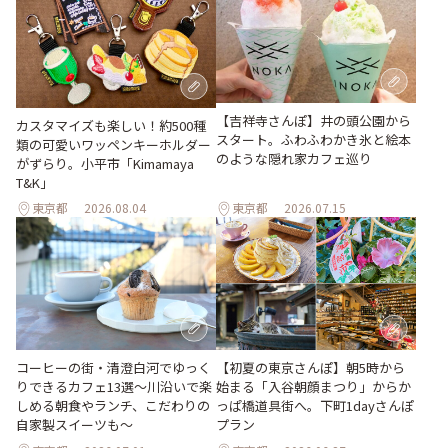
【吉祥寺さんぽ】井の頭公園から
カスタマイズも楽しい！約500種
スタート。ふわふわかき氷と絵本
類の可愛いワッペンキーホルダー
のような隠れ家カフェ巡り
がずらり。小平市「Kimamaya
T&K」
東京都
2026.08.04
東京都
2026.07.15
【初夏の東京さんぽ】朝5時から
コーヒーの街・清澄白河でゆっく
始まる「入谷朝顔まつり」からか
りできるカフェ13選～川沿いで楽
っぱ橋道具街へ。下町1dayさんぽ
しめる朝食やランチ、こだわりの
プラン
自家製スイーツも～