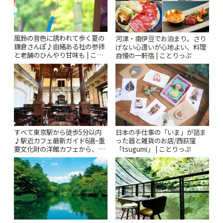
風鈴の音色に誘われて歩く夏の
河津・南伊豆でお泊まり。さり
鎌倉さんぽ♪由緒ある社の参拝
げない心遣いが心地よい、料理
と老舗のひんやり甘味も | こと
自慢の一軒宿 | ことりっぷ
りっぷ
すべて東京駅から徒歩5分以内
日本の手仕事の「いま」が詰ま
♪駅近カフェ最新ガイド6選~重
った器と雑貨のお店/西荻窪
要文化財の洋館カフェから、改
「tsugumi」 | ことりっぷ
札すぐのレトロ喫茶まで~ | こと
りっぷ