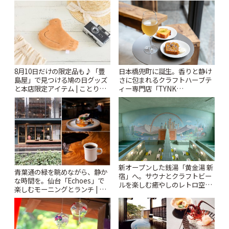
「Kimamaya T&K」 | ことりっ
ぷ
8月10日だけの限定品も♪「豊
日本橋兜町に誕生。香りと静け
島屋」で見つける鳩の日グッズ
さに包まれるクラフトハーブテ
と本店限定アイテム | ことりっ
ィー専門店「TYNK
ぷ
Kabutocho」 | ことりっぷ
新オープンした銭湯「黄金湯 新
青葉通の緑を眺めながら、静か
宿」へ。サウナとクラフトビー
な時間を。仙台「Echoes」で
ルを楽しむ癒やしのレトロ空間
楽しむモーニングとランチ | こ
| ことりっぷ
とりっぷ