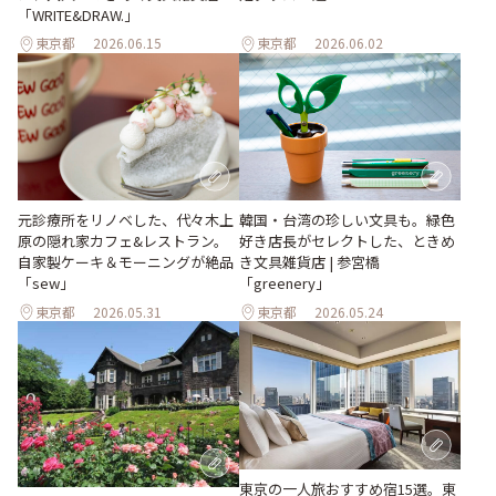
「WRITE&DRAW.」
東京都
2026.06.15
東京都
2026.06.02
元診療所をリノベした、代々木上
韓国・台湾の珍しい文具も。緑色
原の隠れ家カフェ&レストラン。
好き店長がセレクトした、ときめ
自家製ケーキ＆モーニングが絶品
き文具雑貨店 | 参宮橋
「sew」
「greenery」
東京都
2026.05.31
東京都
2026.05.24
東京の一人旅おすすめ宿15選。東