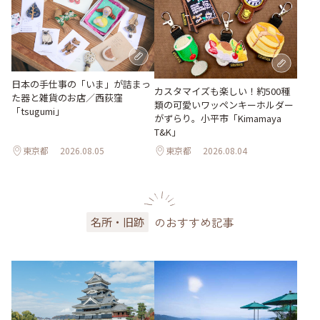
日本の手仕事の「いま」が詰まっ
カスタマイズも楽しい！約500種
た器と雑貨のお店／西荻窪
類の可愛いワッペンキーホルダー
「tsugumi」
がずらり。小平市「Kimamaya
T&K」
東京都
2026.08.05
東京都
2026.08.04
のおすすめ記事
名所・旧跡