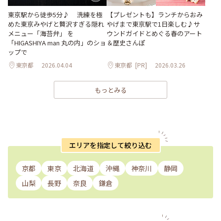
東京駅から徒歩5分♪ 洗練を極
【プレゼントも】ランチからおみ
めた東京みやげと贅沢すぎる隠れ
やげまで東京駅で1日楽しむ♪サ
メニュー「海苔弁」 を
ウンドガイドとめぐる春のアート
「HIGASHIYA man 丸の内」のショ
＆歴史さんぽ
ップで
東京都
2026.04.04
東京都
[PR]
2026.03.26
もっとみる
エリアを指定して絞り込む
京都
東京
北海道
沖縄
神奈川
静岡
山梨
長野
奈良
鎌倉