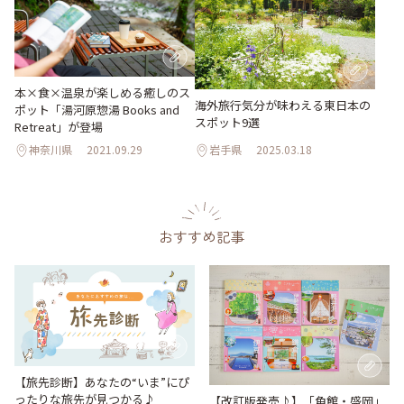
本×食×温泉が楽しめる癒しのス
海外旅行気分が味わえる東日本の
ポット「湯河原惣湯 Books and
スポット9選
Retreat」が登場
神奈川県
2021.09.29
岩手県
2025.03.18
おすすめ記事
【旅先診断】あなたの“いま”にぴ
ったりな旅先が見つかる♪
【改訂版発売♪】「角館・盛岡」