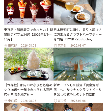
東京駅・銀座周辺で食べたい♪ 期
日本橋兜町に誕生。香りと静けさ
間限定パフェ34選【2026年8月～
に包まれるクラフトハーブティー
10月】
専門店「TYNK Kabutocho」
東京都
2026.08.08
東京都
2026.08.07
【保存版】都内のかき氷有名店め
新オープンした銭湯「黄金湯 新
ぐり16選～一年中食べられる専門
宿」へ。サウナとクラフトビール
店や穴場のお店も～
を楽しむ癒やしのレトロ空間
東京都
2026.08.07
東京都
2026.08.06