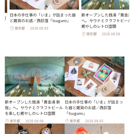
日本の手仕事の「いま」が詰まった器
新オープンした銭湯「黄金湯 
の可
と雑貨のお店／西荻窪「tsugumi」
へ。サウナとクラフトビール
。
癒やしのレトロ空間
東京都
2026.08.05
東京都
2026.08.06
新オープンした銭湯「黄金湯 新
日本の手仕事の「いま」が詰まっ
宿」へ。サウナとクラフトビール
た器と雑貨のお店／西荻窪
を楽しむ癒やしのレトロ空間
「tsugumi」
東京都
2026.08.06
東京都
2026.08.05