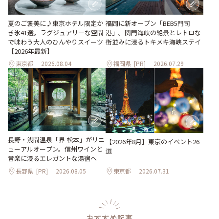
夏のご褒美に♪東京ホテル限定か
福岡に新オープン「BEB5門司
き氷41選。ラグジュアリーな空間
港」。関門海峡の絶景とレトロな
で味わう大人のひんやりスイーツ
街並みに浸るトキメキ海峡ステイ
【2026年最新】
東京都
2026.08.04
福岡県
[PR]
2026.07.29
長野・浅間温泉「界 松本」がリニ
【2026年8月】東京のイベント26
ューアルオープン。信州ワインと
選
音楽に浸るエレガントな湯宿へ
長野県
[PR]
2026.08.05
東京都
2026.07.31
おすすめ記事