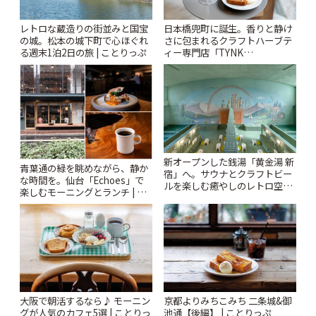
レトロな蔵造りの街並みと国宝
日本橋兜町に誕生。香りと静け
の城。松本の城下町で心ほぐれ
さに包まれるクラフトハーブテ
る週末1泊2日の旅 | ことりっぷ
ィー専門店「TYNK
Kabutocho」 | ことりっぷ
新オープンした銭湯「黄金湯 新
青葉通の緑を眺めながら、静か
宿」へ。サウナとクラフトビー
な時間を。仙台「Echoes」で
ルを楽しむ癒やしのレトロ空間
楽しむモーニングとランチ | こ
| ことりっぷ
とりっぷ
大阪で朝活するなら♪ モーニン
京都よりみちこみち 二条城&御
グが人気のカフェ5選 | ことりっ
池通【後編】 | ことりっぷ