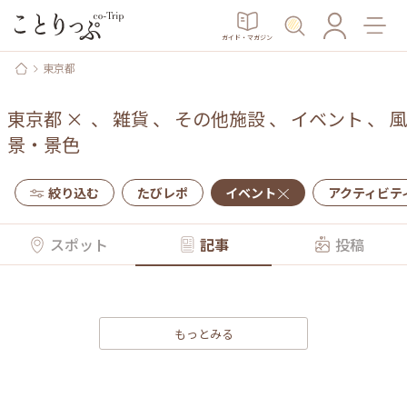
ガイド・マガジン
東京都
東京都
×
、
雑貨
、
その他施設
、
イベント
、
風
景・景色
絞り込む
たびレポ
イベント
アクティビテ
スポット
記事
投稿
もっとみる