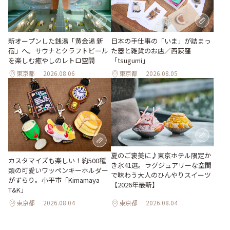
新オープンした銭湯「黄金湯 新
日本の手仕事の「いま」が詰まっ
宿」へ。サウナとクラフトビール
た器と雑貨のお店／西荻窪
を楽しむ癒やしのレトロ空間
「tsugumi」
東京都
2026.08.06
東京都
2026.08.05
夏のご褒美に♪東京ホテル限定か
カスタマイズも楽しい！約500種
き氷41選。ラグジュアリーな空間
類の可愛いワッペンキーホルダー
で味わう大人のひんやりスイーツ
がずらり。小平市「Kimamaya
【2026年最新】
T&K」
東京都
2026.08.04
東京都
2026.08.04