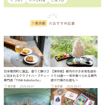
くつろぐ
いやされる
ごほうび
のおすすめ記事
東京都
日本橋兜町に誕生。香りと静けさ
【保存版】都内のかき氷有名店め
に包まれるクラフトハーブティー
ぐり16選～一年中食べられる専門
専門店「TYNK Kabutocho」
店や穴場のお店も～
東京都
2026.08.07
東京都
2026.08.07