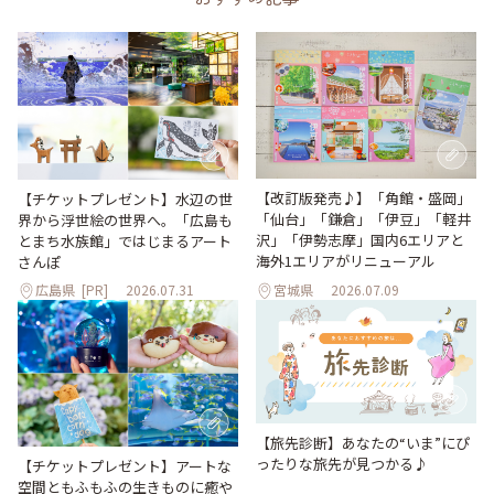
【改訂版発売♪】「角館・盛岡」
【チケットプレゼント】水辺の世
「仙台」「鎌倉」「伊豆」「軽井
界から浮世絵の世界へ。「広島も
沢」「伊勢志摩」国内6エリアと
とまち水族館」ではじまるアート
海外1エリアがリニューアル
さんぽ
広島県
[PR]
2026.07.31
宮城県
2026.07.09
【旅先診断】あなたの“いま”にぴ
ったりな旅先が見つかる♪
【チケットプレゼント】アートな
空間ともふもふの生きものに癒や