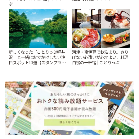
ぷ
新しくなった「ことりっぷ軽井
河津・南伊豆でお泊まり。さり
沢」と一緒におでかけしたい注
げない心遣いが心地よい、料理
目スポット13選【スタンプラリ
自慢の一軒宿 | ことりっぷ
ー開催中】 | ことりっぷ