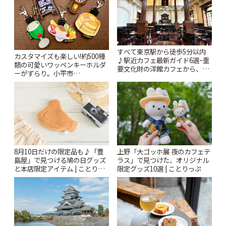
すべて東京駅から徒歩5分以内
カスタマイズも楽しい!約500種
♪駅近カフェ最新ガイド6選~重
類の可愛いワッペンキーホルダ
要文化財の洋館カフェから、改
ーがずらり。小平市
札すぐのレトロ喫茶まで~ | こと
「Kimamaya T&K」 | ことりっ
りっぷ
ぷ
8月10日だけの限定品も♪「豊
上野「大ゴッホ展 夜のカフェテ
島屋」で見つける鳩の日グッズ
ラス」で見つけた、オリジナル
と本店限定アイテム | ことりっ
限定グッズ10選 | ことりっぷ
ぷ