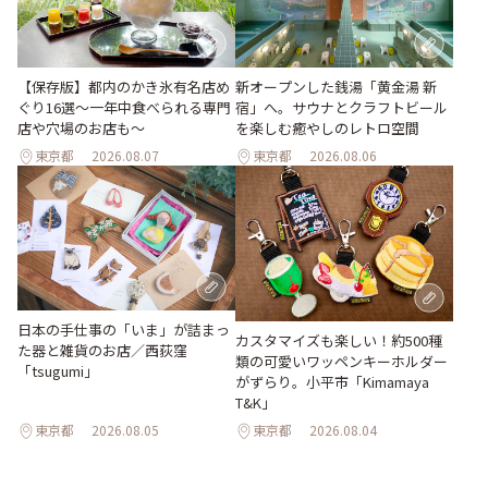
【保存版】都内のかき氷有名店め
新オープンした銭湯「黄金湯 新
ぐり16選～一年中食べられる専門
宿」へ。サウナとクラフトビール
店や穴場のお店も～
を楽しむ癒やしのレトロ空間
東京都
2026.08.07
東京都
2026.08.06
日本の手仕事の「いま」が詰まっ
カスタマイズも楽しい！約500種
た器と雑貨のお店／西荻窪
類の可愛いワッペンキーホルダー
「tsugumi」
がずらり。小平市「Kimamaya
T&K」
東京都
2026.08.05
東京都
2026.08.04