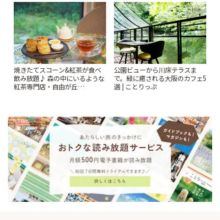
Kabutocho」 | ことりっぷ
焼きたてスコーン&紅茶が食べ
公園ビューから川床テラスま
飲み放題♪ 森の中にいるような
で。緑に癒される大阪のカフェ5
紅茶専門店・自由が丘
選 | ことりっぷ
「YOTSUBA TEA」でのんびり
時間 | ことりっぷ