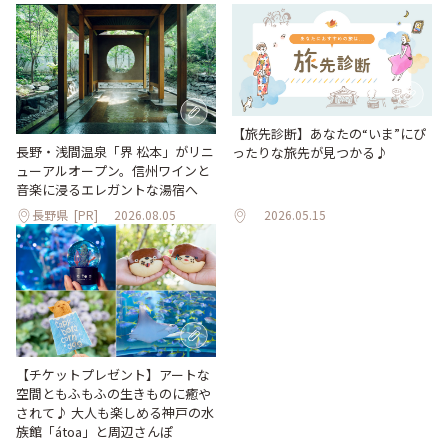
【旅先診断】あなたの“いま”にぴ
長野・浅間温泉「界 松本」がリニ
ったりな旅先が見つかる♪
ューアルオープン。信州ワインと
音楽に浸るエレガントな湯宿へ
長野県
[PR]
2026.08.05
2026.05.15
【チケットプレゼント】アートな
空間ともふもふの生きものに癒や
されて♪ 大人も楽しめる神戸の水
族館「átoa」と周辺さんぽ