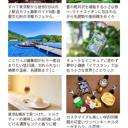
すべて東京駅から徒歩5分以内
夏の軽井沢を堪能する小さな旅
♪駅近カフェ最新ガイド6選~重
へ~マイナスイオンに包まれな
要文化財の洋館カフェから、改
がら名建築や美術館をめぐろう
札すぐのレトロ喫茶まで~ | こと
~ | ことりっぷ
りっぷ
ことりっぷ編集部がもう一度泊
キュートなミニチュアに思わず
まりたい宿10選。忘れられない
夢中♪鎌倉「イクスタン」で出
絶景や温泉、名建築まで | こと
会う小さな世界 | ことりっぷ
りっぷ
東京&横浜で見つけた、ミルク
カスタマイズも楽しい!約500種
ティーの美味しいお店6選~心ほ
類の可愛いワッペンキーホルダ
どける濃厚なコクと香りに癒や
ーがずらり。小平市