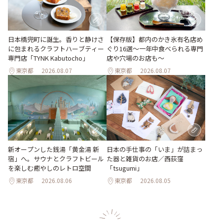
日本橋兜町に誕生。香りと静けさ
【保存版】都内のかき氷有名店め
に包まれるクラフトハーブティー
ぐり16選～一年中食べられる専門
専門店「TYNK Kabutocho」
店や穴場のお店も～
東京都
2026.08.07
東京都
2026.08.07
新オープンした銭湯「黄金湯 新
日本の手仕事の「いま」が詰まっ
宿」へ。サウナとクラフトビール
た器と雑貨のお店／西荻窪
を楽しむ癒やしのレトロ空間
「tsugumi」
東京都
2026.08.06
東京都
2026.08.05