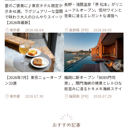
長野・浅間温泉「界 松本」がリニ
夏のご褒美に♪東京ホテル限定か
ューアルオープン。信州ワインと
き氷41選。ラグジュアリーな空間
音楽に浸るエレガントな湯宿へ
で味わう大人のひんやりスイーツ
【2026年最新】
東京都
2026.08.04
長野県
[PR]
2026.08.05
【2026年7月】東京ニューオープ
福岡に新オープン「BEB5門司
ン23選
港」。関門海峡の絶景とレトロな
街並みに浸るトキメキ海峡ステイ
東京都
2026.07.30
福岡県
[PR]
2026.07.29
おすすめ記事