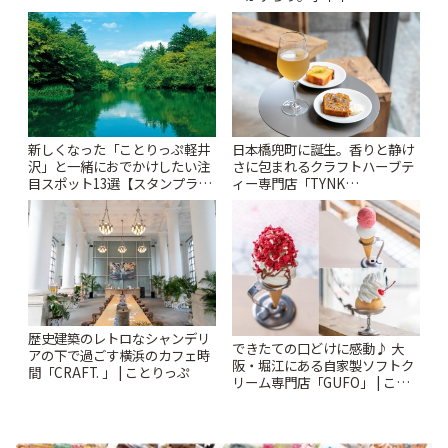
されるティータイム~ | ことりっ
「Kimamaya T&K」 | ことりっ
ぷ
ぷ
新しくなった「ことりっぷ軽井
日本橋兜町に誕生。香りと静け
沢」と一緒におでかけしたい注
さに包まれるクラフトハーブテ
目スポット13選【スタンプラリ
ィー専門店「TYNK
ー開催中】 | ことりっぷ
Kabutocho」 | ことりっぷ
歴史建築のレトロなシャンデリ
できたての口どけに感動♪ 大
アの下で過ごす横浜のカフェ時
阪・堀江にある自家製ソフトク
間「CRAFT. 」 | ことりっぷ
リーム専門店「GUFO」 | こと
りっぷ