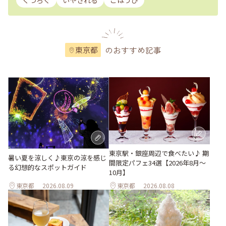
くつろぐ
いやされる
ごほうび
のおすすめ記事
東京都
東京駅・銀座周辺で食べたい♪ 期
暑い夏を涼しく♪東京の涼を感じ
間限定パフェ34選【2026年8月～
る幻想的なスポットガイド
10月】
東京都
2026.08.09
東京都
2026.08.08