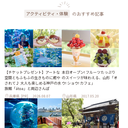
のおすすめ記事
アクティビティ・体験
【チケットプレゼント】アートな
本日オープン! フルーツたっぷり
空間ともふもふの生きものに癒や
のスイーツが味わえる、山形「オ
されて♪ 大人も楽しめる神戸の水
ウ! ショウ! カフェ」
族館「átoa」と周辺さんぽ
兵庫県
[PR]
2026.08.07
山形県
2017.05.20