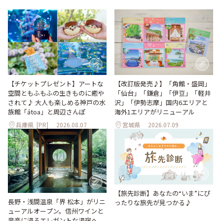
【改訂版発売♪】「角館・盛岡」
【チケットプレゼント】アートな
「仙台」「鎌倉」「伊豆」「軽井
空間ともふもふの生きものに癒や
沢」「伊勢志摩」国内6エリアと
されて♪ 大人も楽しめる神戸の水
海外1エリアがリニューアル
族館「átoa」と周辺さんぽ
兵庫県
[PR]
2026.08.07
宮城県
2026.07.09
【旅先診断】あなたの“いま”にぴ
長野・浅間温泉「界 松本」がリニ
ったりな旅先が見つかる♪
ューアルオープン。信州ワインと
音楽に浸るエレガントな湯宿へ