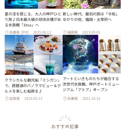
夏の涼を感じる、大人の神戸ひと
新しい時代、最初の旅は「令和」
り旅♪日本最大級の球体水槽があ
ゆかりの地、福岡・太宰府へ
る水族館「átoa」へ
兵庫県
[PR]
2025.08.12
福岡県
2019.05.01
アートといきものたちが融合する
クラシカルな観光船「ミシガン」
次世代水族館。神戸ポートミュー
で、琵琶湖のパノラマビュー＆グ
ジアム「アトア」オープン
ルメを楽しむ船旅を♪
滋賀県
2025.05.13
兵庫県
2021.10.31
おすすめ記事