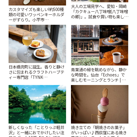
大人の工場見学へ、愛知・岡崎
カスタマイズも楽しい!約500種
「カクキュー八丁味噌(八丁味噌
類の可愛いワッペンキーホルダ
の郷)」。試食や買い物も楽しみ
ーがずらり。小平市
♪ | ことりっぷ
「Kimamaya T&K」 | ことりっ
ぷ
日本橋兜町に誕生。香りと静け
青葉通の緑を眺めながら、静か
さに包まれるクラフトハーブテ
な時間を。仙台「Echoes」で
ィー専門店「TYNK
楽しむモーニングとランチ | こ
Kabutocho」 | ことりっぷ
とりっぷ
新しくなった「ことりっぷ軽井
焼き立ての「朝焼きのお菓子」
沢」と一緒におでかけしたい注
がいっぱい♪西荻窪にある焼き