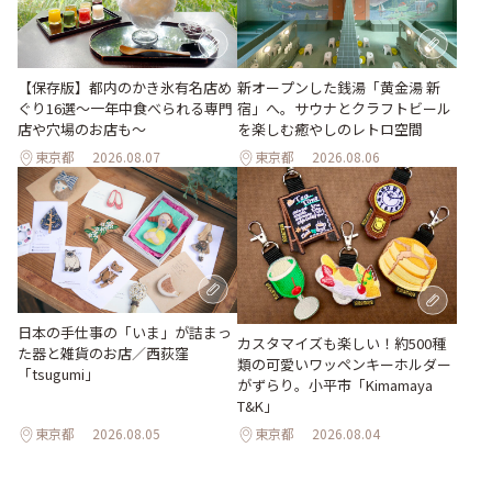
【保存版】都内のかき氷有名店め
新オープンした銭湯「黄金湯 新
ぐり16選～一年中食べられる専門
宿」へ。サウナとクラフトビール
店や穴場のお店も～
を楽しむ癒やしのレトロ空間
東京都
2026.08.07
東京都
2026.08.06
日本の手仕事の「いま」が詰まっ
カスタマイズも楽しい！約500種
た器と雑貨のお店／西荻窪
類の可愛いワッペンキーホルダー
「tsugumi」
がずらり。小平市「Kimamaya
T&K」
東京都
2026.08.05
東京都
2026.08.04