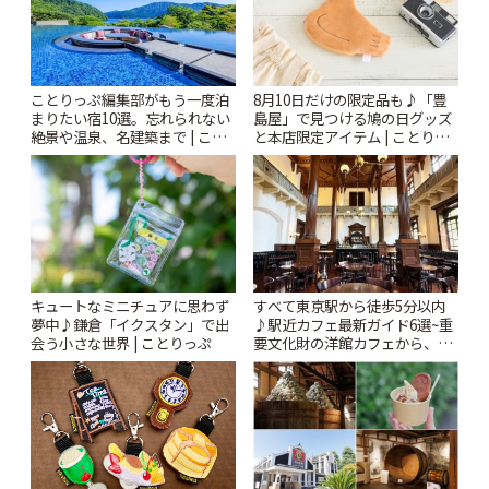
ことりっぷ編集部がもう一度泊
8月10日だけの限定品も♪「豊
まりたい宿10選。忘れられない
島屋」で見つける鳩の日グッズ
絶景や温泉、名建築まで | こと
と本店限定アイテム | ことりっ
りっぷ
ぷ
キュートなミニチュアに思わず
すべて東京駅から徒歩5分以内
夢中♪鎌倉「イクスタン」で出
♪駅近カフェ最新ガイド6選~重
会う小さな世界 | ことりっぷ
要文化財の洋館カフェから、改
札すぐのレトロ喫茶まで~ | こと
りっぷ