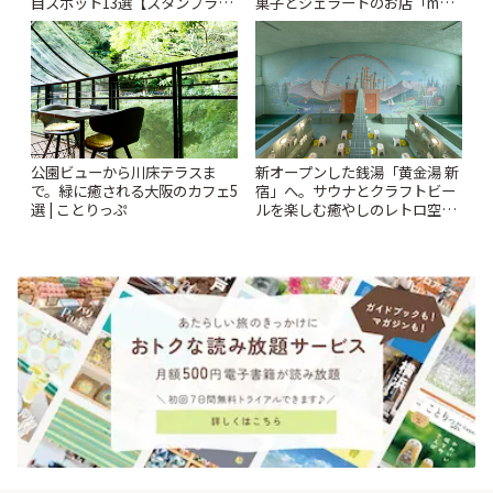
目スポット13選【スタンプラリ
菓子とジェラートのお店「mUni
ー開催中】 | ことりっぷ
(ムニ)」 | ことりっぷ
公園ビューから川床テラスま
新オープンした銭湯「黄金湯 新
で。緑に癒される大阪のカフェ5
宿」へ。サウナとクラフトビー
選 | ことりっぷ
ルを楽しむ癒やしのレトロ空間
| ことりっぷ