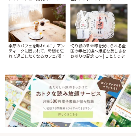
| ことりっぷ
季節のパフェを味わいに♪ アン
切り絵の御朱印を受けられる全
ティークに囲まれて、時間を忘
国の寺社10選〜繊細な美しさを
れて過ごしたくなるカフェ/浅草
お参りの記念に〜 | ことりっぷ
「annorum cafe」 | ことりっぷ