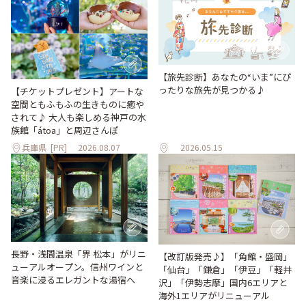
【旅先診断】あなたの“いま”にぴ
ったりな旅先が見つかる♪
【チケットプレゼント】アートな
空間ともふもふの生きものに癒や
されて♪ 大人も楽しめる神戸の水
族館「átoa」と周辺さんぽ
兵庫県
[PR]
2026.08.07
2026.05.15
長野・浅間温泉「界 松本」がリニ
【改訂版発売♪】「角館・盛岡」
ューアルオープン。信州ワインと
「仙台」「鎌倉」「伊豆」「軽井
音楽に浸るエレガントな湯宿へ
沢」「伊勢志摩」国内6エリアと
海外1エリアがリニューアル