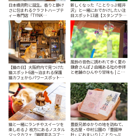
日本橋兜町に誕生。香りと静け
新しくなった「ことりっぷ軽井
さに包まれるクラフトハーブテ
沢」と一緒におでかけしたい注
ィー専門店「TYNK
目スポット13選【スタンプラリ
Kabutocho」 | ことりっぷ
ー開催中】 | ことりっぷ
風鈴の音色に誘われて歩く夏の
鎌倉さんぽ♪由緒ある社の参拝
【猫の日】大阪府内で見つけた
と老舗のひんやり甘味も | こと
猫スポット6選〜泊まれる保護
りっぷ
猫カフェからパワースポットま
で〜 | ことりっぷ
猫と一緒にランチやスイーツを
豊臣兄弟ゆかりの地を訪ねて、
楽しめる♪ 枚方にあるノスタル
名古屋・中村公園の「豊國神
ジックカフェ「猫喫茶ネコブ」
社」におまいり | ことりっぷ