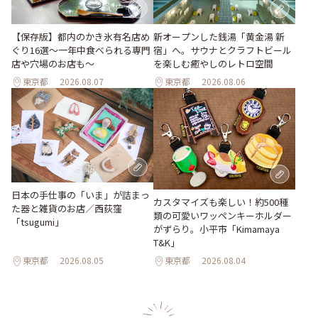
【保存版】都内のかき氷有名店め
新オープンした銭湯「黄金湯 新
ぐり16選～一年中食べられる専門
宿」へ。サウナとクラフトビール
店や穴場のお店も～
を楽しむ癒やしのレトロ空間
東京都
2026.08.07
東京都
2026.08.06
日本の手仕事の「いま」が詰まっ
カスタマイズも楽しい！約500種
た器と雑貨のお店／西荻窪
類の可愛いワッペンキーホルダー
「tsugumi」
がずらり。小平市「Kimamaya
T&K」
東京都
2026.08.05
東京都
2026.08.04