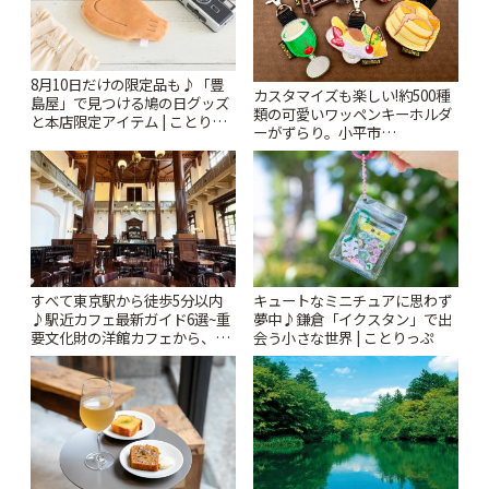
8月10日だけの限定品も♪「豊
カスタマイズも楽しい!約500種
島屋」で見つける鳩の日グッズ
類の可愛いワッペンキーホルダ
と本店限定アイテム | ことりっ
ーがずらり。小平市
ぷ
「Kimamaya T&K」 | ことりっ
ぷ
すべて東京駅から徒歩5分以内
キュートなミニチュアに思わず
♪駅近カフェ最新ガイド6選~重
夢中♪鎌倉「イクスタン」で出
要文化財の洋館カフェから、改
会う小さな世界 | ことりっぷ
札すぐのレトロ喫茶まで~ | こと
りっぷ