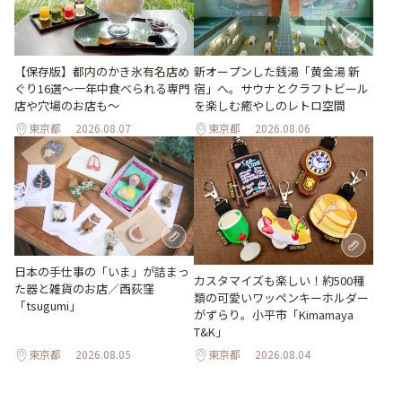
【保存版】都内のかき氷有名店め
新オープンした銭湯「黄金湯 新
ぐり16選～一年中食べられる専門
宿」へ。サウナとクラフトビール
店や穴場のお店も～
を楽しむ癒やしのレトロ空間
東京都
2026.08.07
東京都
2026.08.06
日本の手仕事の「いま」が詰まっ
カスタマイズも楽しい！約500種
た器と雑貨のお店／西荻窪
類の可愛いワッペンキーホルダー
「tsugumi」
がずらり。小平市「Kimamaya
T&K」
東京都
2026.08.05
東京都
2026.08.04