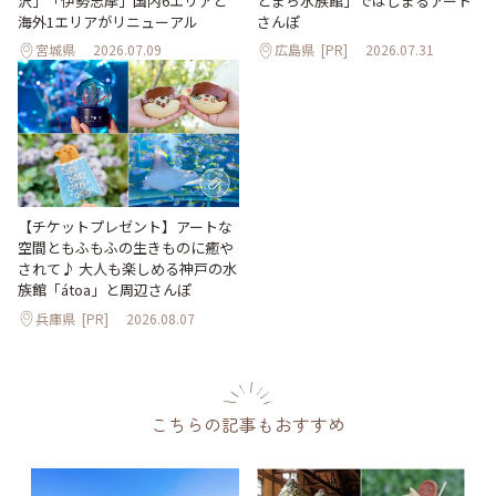
沢」「伊勢志摩」国内6エリアと
とまち水族館」ではじまるアート
海外1エリアがリニューアル
さんぽ
宮城県
2026.07.09
広島県
[PR]
2026.07.31
【チケットプレゼント】アートな
空間ともふもふの生きものに癒や
されて♪ 大人も楽しめる神戸の水
族館「átoa」と周辺さんぽ
兵庫県
[PR]
2026.08.07
こちらの記事もおすすめ