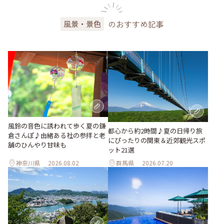
のおすすめ記事
風景・景色
風鈴の音色に誘われて歩く夏の鎌
都心から約2時間♪夏の日帰り旅
倉さんぽ♪由緒ある社の参拝と老
にぴったりの関東＆近郊観光スポ
舗のひんやり甘味も
ット21選
神奈川県
2026.08.02
群馬県
2026.07.20