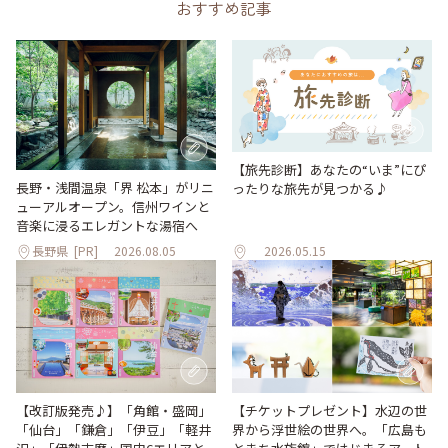
おすすめ記事
【旅先診断】あなたの“いま”にぴ
長野・浅間温泉「界 松本」がリニ
ったりな旅先が見つかる♪
ューアルオープン。信州ワインと
音楽に浸るエレガントな湯宿へ
長野県
[PR]
2026.08.05
2026.05.15
【改訂版発売♪】「角館・盛岡」
【チケットプレゼント】水辺の世
「仙台」「鎌倉」「伊豆」「軽井
界から浮世絵の世界へ。「広島も