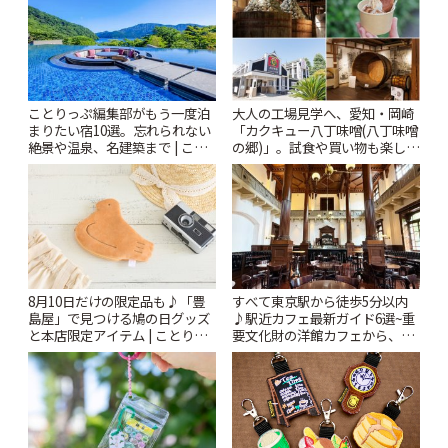
ことりっぷ編集部がもう一度泊
大人の工場見学へ、愛知・岡崎
まりたい宿10選。忘れられない
「カクキュー八丁味噌(八丁味噌
絶景や温泉、名建築まで | こと
の郷)」。試食や買い物も楽しみ
りっぷ
♪ | ことりっぷ
8月10日だけの限定品も♪「豊
すべて東京駅から徒歩5分以内
島屋」で見つける鳩の日グッズ
♪駅近カフェ最新ガイド6選~重
と本店限定アイテム | ことりっ
要文化財の洋館カフェから、改
ぷ
札すぐのレトロ喫茶まで~ | こと
りっぷ