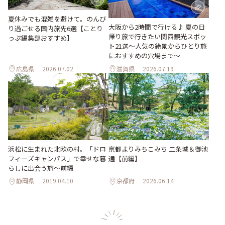
夏休みでも混雑を避けて。のんび
大阪から2時間で行ける♪ 夏の日
り過ごせる国内旅先6選【ことり
帰り旅で行きたい関西観光スポッ
っぷ編集部おすすめ】
ト21選～人気の絶景からひとり旅
におすすめの穴場まで～
広島県
2026.07.02
滋賀県
2026.07.19
浜松に生まれた北欧の村。「ドロ
京都よりみちこみち 二条城＆御池
フィーズキャンパス」で幸せな暮
通【前編】
らしに出会う旅～前編
静岡県
2019.04.10
京都府
2026.06.14