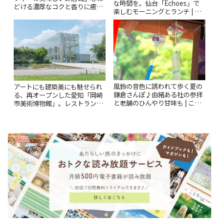
な時間を。仙台「Echoes」で
どける濃厚なコクと香りに癒や
楽しむモーニングとランチ | こ
されるティータイム~ | ことりっ
とりっぷ
ぷ
風鈴の音色に誘われて歩く夏の
アートにも建築美にも魅せられ
鎌倉さんぽ♪由緒ある社の参拝
る、再オープンした愛知「岡崎
と老舗のひんやり甘味も | こと
市美術博物館」。レストランや
りっぷ
ショップも充実 | ことりっぷ