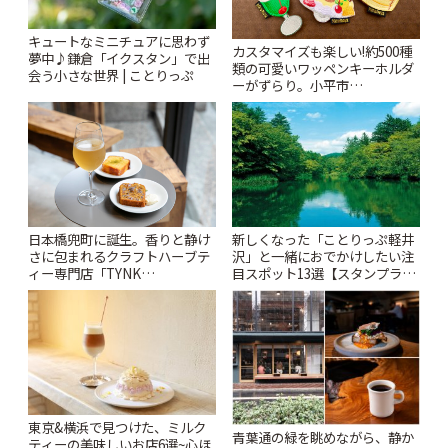
キュートなミニチュアに思わず
カスタマイズも楽しい!約500種
夢中♪鎌倉「イクスタン」で出
類の可愛いワッペンキーホルダ
会う小さな世界 | ことりっぷ
ーがずらり。小平市
「Kimamaya T&K」 | ことりっ
ぷ
日本橋兜町に誕生。香りと静け
新しくなった「ことりっぷ軽井
さに包まれるクラフトハーブテ
沢」と一緒におでかけしたい注
ィー専門店「TYNK
目スポット13選【スタンプラリ
Kabutocho」 | ことりっぷ
ー開催中】 | ことりっぷ
東京&横浜で見つけた、ミルク
青葉通の緑を眺めながら、静か
ティーの美味しいお店6選~心ほ