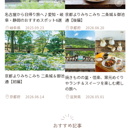
名古屋から日帰り旅へ♪愛知・岐
京都よりみちこみち 二条城＆御池
阜・静岡のおすすめスポット6選
通【後編】
岐阜県
2025.09.23
京都府
2026.06.20
京都よりみちこみち 二条城＆御池
焼きものの里・信楽、窯元めぐり
通【前編】
やランチ＆スイーツを楽しむ癒し
の旅へ
京都府
2026.06.14
滋賀県
2026.05.01
おすすめ記事