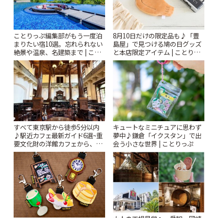
ことりっぷ編集部がもう一度泊
8月10日だけの限定品も♪「豊
まりたい宿10選。忘れられない
島屋」で見つける鳩の日グッズ
絶景や温泉、名建築まで | こと
と本店限定アイテム | ことりっ
りっぷ
ぷ
すべて東京駅から徒歩5分以内
キュートなミニチュアに思わず
♪駅近カフェ最新ガイド6選~重
夢中♪鎌倉「イクスタン」で出
要文化財の洋館カフェから、改
会う小さな世界 | ことりっぷ
札すぐのレトロ喫茶まで~ | こと
りっぷ