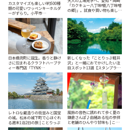
大人の工場見学へ、愛知・岡崎
カスタマイズも楽しい!約500種
「カクキュー八丁味噌(八丁味噌
類の可愛いワッペンキーホルダ
の郷)」。試食や買い物も楽しみ
ーがずらり。小平市
♪ | ことりっぷ
「Kimamaya T&K」 | ことりっ
ぷ
日本橋兜町に誕生。香りと静け
新しくなった「ことりっぷ軽井
さに包まれるクラフトハーブテ
沢」と一緒におでかけしたい注
ィー専門店「TYNK
目スポット13選【スタンプラリ
Kabutocho」 | ことりっぷ
ー開催中】 | ことりっぷ
風鈴の音色に誘われて歩く夏の
レトロな蔵造りの街並みと国宝
鎌倉さんぽ♪由緒ある社の参拝
の城。松本の城下町で心ほぐれ
と老舗のひんやり甘味も | こと
る週末1泊2日の旅 | ことりっぷ
りっぷ