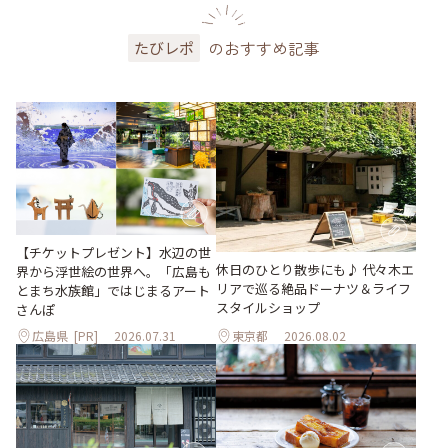
のおすすめ記事
たびレポ
【チケットプレゼント】水辺の世
休日のひとり散歩にも♪ 代々木エ
界から浮世絵の世界へ。「広島も
リアで巡る絶品ドーナツ＆ライフ
とまち水族館」ではじまるアート
スタイルショップ
さんぽ
広島県
[PR]
2026.07.31
東京都
2026.08.02