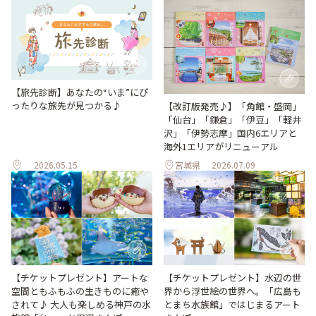
【旅先診断】あなたの“いま”にぴ
ったりな旅先が見つかる♪
【改訂版発売♪】「角館・盛岡」
「仙台」「鎌倉」「伊豆」「軽井
沢」「伊勢志摩」国内6エリアと
海外1エリアがリニューアル
2026.05.15
宮城県
2026.07.09
【チケットプレゼント】アートな
【チケットプレゼント】水辺の世
空間ともふもふの生きものに癒や
界から浮世絵の世界へ。「広島も
されて♪ 大人も楽しめる神戸の水
とまち水族館」ではじまるアート