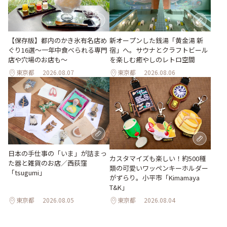
【保存版】都内のかき氷有名店め
新オープンした銭湯「黄金湯 新
ぐり16選～一年中食べられる専門
宿」へ。サウナとクラフトビール
店や穴場のお店も～
を楽しむ癒やしのレトロ空間
東京都
2026.08.07
東京都
2026.08.06
日本の手仕事の「いま」が詰まっ
カスタマイズも楽しい！約500種
た器と雑貨のお店／西荻窪
類の可愛いワッペンキーホルダー
「tsugumi」
がずらり。小平市「Kimamaya
T&K」
東京都
2026.08.05
東京都
2026.08.04