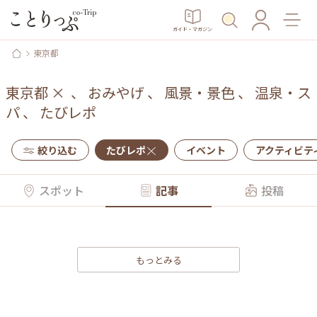
ガイド・マガジン
東京都
東京都
×
、
おみやげ
、
風景・景色
、
温泉・ス
パ
、
たびレポ
絞り込む
たびレポ
イベント
アクティビテ
スポット
記事
投稿
もっとみる