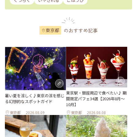
くつろぐ
いやされる
ごほうび
のおすすめ記事
東京都
東京駅・銀座周辺で食べたい♪ 期
暑い夏を涼しく♪東京の涼を感じ
間限定パフェ34選【2026年8月～
る幻想的なスポットガイド
10月】
東京都
2026.08.09
東京都
2026.08.08