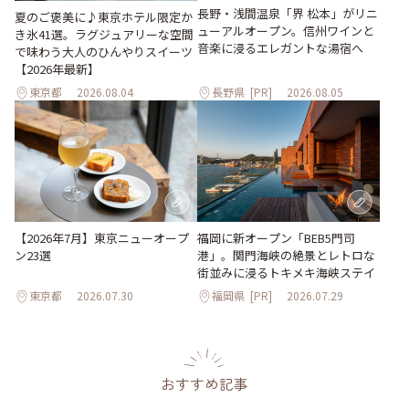
長野・浅間温泉「界 松本」がリニ
夏のご褒美に♪東京ホテル限定か
ューアルオープン。信州ワインと
き氷41選。ラグジュアリーな空間
音楽に浸るエレガントな湯宿へ
で味わう大人のひんやりスイーツ
【2026年最新】
東京都
2026.08.04
長野県
[PR]
2026.08.05
【2026年7月】東京ニューオープ
福岡に新オープン「BEB5門司
ン23選
港」。関門海峡の絶景とレトロな
街並みに浸るトキメキ海峡ステイ
東京都
2026.07.30
福岡県
[PR]
2026.07.29
おすすめ記事