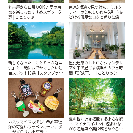
名古屋から日帰りOK♪ 夏の東
東京&横浜で見つけた、ミルク
海を楽しむおすすめスポット6
ティーの美味しいお店6選~心ほ
選 | ことりっぷ
どける濃厚なコクと香りに癒や
されるティータイム~ | ことりっ
ぷ
新しくなった「ことりっぷ軽井
歴史建築のレトロなシャンデリ
沢」と一緒におでかけしたい注
アの下で過ごす横浜のカフェ時
目スポット13選【スタンプラリ
間「CRAFT. 」 | ことりっぷ
ー開催中】 | ことりっぷ
夏の軽井沢を堪能する小さな旅
カスタマイズも楽しい!約500種
へ~マイナスイオンに包まれな
類の可愛いワッペンキーホルダ
がら名建築や美術館をめぐろう
ーがずらり。小平市