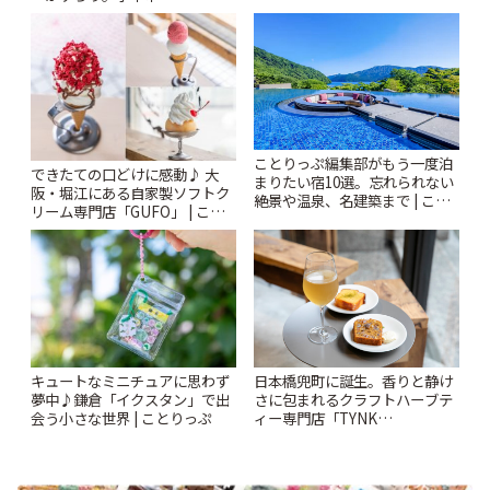
~ | ことりっぷ
「Kimamaya T&K」 | ことりっ
ぷ
ことりっぷ編集部がもう一度泊
できたての口どけに感動♪ 大
まりたい宿10選。忘れられない
阪・堀江にある自家製ソフトク
絶景や温泉、名建築まで | こと
リーム専門店「GUFO」 | こと
りっぷ
りっぷ
キュートなミニチュアに思わず
日本橋兜町に誕生。香りと静け
夢中♪鎌倉「イクスタン」で出
さに包まれるクラフトハーブテ
会う小さな世界 | ことりっぷ
ィー専門店「TYNK
Kabutocho」 | ことりっぷ