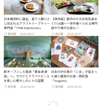
日本橋兜町に誕生。香りと静けさ
【保存版】都内のかき氷有名店め
に包まれるクラフトハーブティー
ぐり16選～一年中食べられる専門
専門店「TYNK Kabutocho」
店や穴場のお店も～
東京都
2026.08.07
東京都
2026.08.07
新オープンした銭湯「黄金湯 新
日本の手仕事の「いま」が詰まっ
宿」へ。サウナとクラフトビール
た器と雑貨のお店／西荻窪
を楽しむ癒やしのレトロ空間
「tsugumi」
東京都
2026.08.06
東京都
2026.08.05