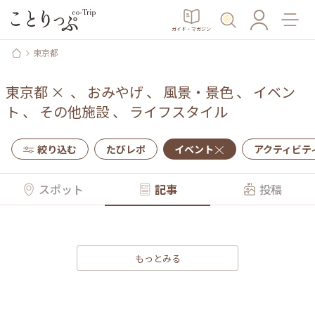
ガイド・マガジン
東京都
東京都
×
、
おみやげ
、
風景・景色
、
イベン
ト
、
その他施設
、
ライフスタイル
絞り込む
たびレポ
イベント
アクティビテ
スポット
記事
投稿
もっとみる