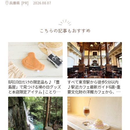
兵庫県
[PR]
2026.08.07
こちらの記事もおすすめ
8月10日だけの限定品も♪「豊
すべて東京駅から徒歩5分以内
島屋」で見つける鳩の日グッズ
♪駅近カフェ最新ガイド6選~重
と本店限定アイテム | ことりっ
要文化財の洋館カフェから、改
ぷ
札すぐのレトロ喫茶まで~ | こと
りっぷ