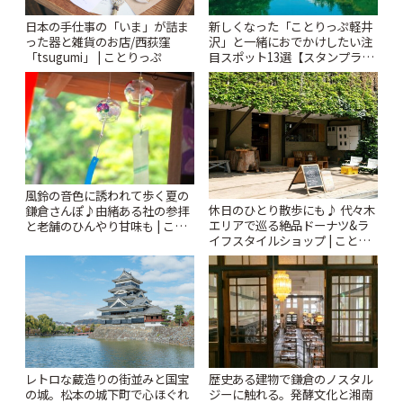
日本の手仕事の「いま」が詰ま
新しくなった「ことりっぷ軽井
った器と雑貨のお店/西荻窪
沢」と一緒におでかけしたい注
「tsugumi」 | ことりっぷ
目スポット13選【スタンプラリ
ー開催中】 | ことりっぷ
風鈴の音色に誘われて歩く夏の
休日のひとり散歩にも♪ 代々木
鎌倉さんぽ♪由緒ある社の参拝
エリアで巡る絶品ドーナツ&ラ
と老舗のひんやり甘味も | こと
イフスタイルショップ | ことり
りっぷ
っぷ
レトロな蔵造りの街並みと国宝
歴史ある建物で鎌倉のノスタル
の城。松本の城下町で心ほぐれ
ジーに触れる。発酵文化と湘南