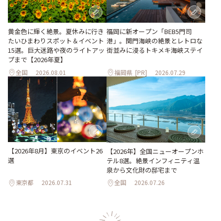
黄金色に輝く絶景。夏休みに行き
福岡に新オープン「BEB5門司
たいひまわりスポット＆イベント
港」。関門海峡の絶景とレトロな
15選。巨大迷路や夜のライトアッ
街並みに浸るトキメキ海峡ステイ
プまで【2026年夏】
全国
2026.08.01
福岡県
[PR]
2026.07.29
【2026年8月】東京のイベント26
【2026年】全国ニューオープンホ
選
テル8選。絶景インフィニティ温
泉から文化財の邸宅まで
東京都
2026.07.31
全国
2026.07.26