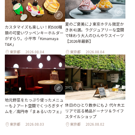
夏のご褒美に♪東京ホテル限定か
カスタマイズも楽しい！約500種
き氷41選。ラグジュアリーな空間
類の可愛いワッペンキーホルダー
で味わう大人のひんやりスイーツ
がずらり。小平市「Kimamaya
【2026年最新】
T&K」
東京都
2026.08.04
東京都
2026.08.04
地元野菜をたっぷり使ったメニュ
休日のひとり散歩にも♪ 代々木エ
ーも♪アート空間でくつろぎタイ
リアで巡る絶品ドーナツ＆ライフ
ムを／高円寺「まぁるいカフェ」
スタイルショップ
東京都
2026.08.03
東京都
2026.08.02