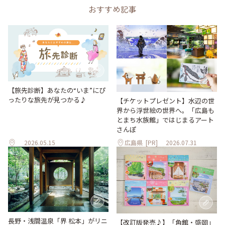
おすすめ記事
【旅先診断】あなたの“いま”にぴ
ったりな旅先が見つかる♪
【チケットプレゼント】水辺の世
界から浮世絵の世界へ。「広島も
とまち水族館」ではじまるアート
さんぽ
2026.05.15
広島県
[PR]
2026.07.31
長野・浅間温泉「界 松本」がリニ
【改訂版発売♪】「角館・盛岡」