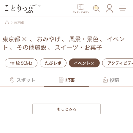
ガイド・マガジン
東京都
東京都
×
、
おみやげ
、
風景・景色
、
イベン
ト
、
その他施設
、
スイーツ・お菓子
絞り込む
たびレポ
イベント
アクティビテ
スポット
記事
投稿
もっとみる