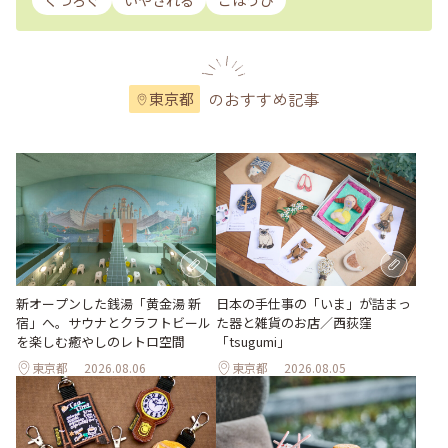
くつろぐ
いやされる
ごほうび
のおすすめ記事
東京都
新オープンした銭湯「黄金湯 新
日本の手仕事の「いま」が詰まっ
宿」へ。サウナとクラフトビール
た器と雑貨のお店／西荻窪
を楽しむ癒やしのレトロ空間
「tsugumi」
東京都
2026.08.06
東京都
2026.08.05