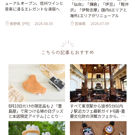
ューアルオープン。信州ワインと
「仙台」「鎌倉」「伊豆」「軽井
音楽に浸るエレガントな湯宿へ
沢」「伊勢志摩」国内6エリアと
海外1エリアがリニューアル
長野県
[PR]
2026.08.05
宮城県
2026.07.09
こちらの記事もおすすめ
8月10日だけの限定品も♪「豊
すべて東京駅から徒歩5分以内
島屋」で見つける鳩の日グッズ
♪駅近カフェ最新ガイド6選~重
と本店限定アイテム | ことりっ
要文化財の洋館カフェから、改
ぷ
札すぐのレトロ喫茶まで~ | こと
りっぷ