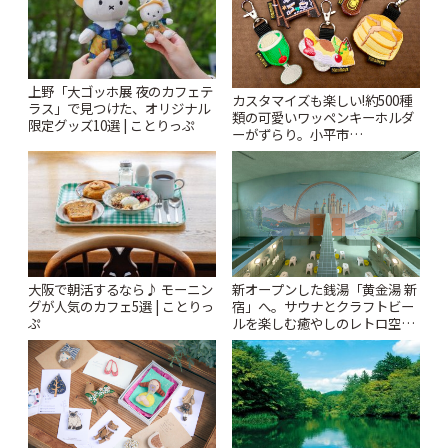
上野「大ゴッホ展 夜のカフェテ
カスタマイズも楽しい!約500種
ラス」で見つけた、オリジナル
類の可愛いワッペンキーホルダ
限定グッズ10選 | ことりっぷ
ーがずらり。小平市
「Kimamaya T&K」 | ことりっ
ぷ
大阪で朝活するなら♪ モーニン
新オープンした銭湯「黄金湯 新
グが人気のカフェ5選 | ことりっ
宿」へ。サウナとクラフトビー
ぷ
ルを楽しむ癒やしのレトロ空間
| ことりっぷ