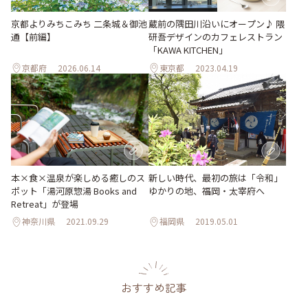
京都よりみちこみち 二条城＆御池
蔵前の隅田川沿いにオープン♪ 隈
通【前編】
研吾デザインのカフェレストラン
「KAWA KITCHEN」
京都府
2026.06.14
東京都
2023.04.19
本×食×温泉が楽しめる癒しのス
新しい時代、最初の旅は「令和」
ポット「湯河原惣湯 Books and
ゆかりの地、福岡・太宰府へ
Retreat」が登場
神奈川県
2021.09.29
福岡県
2019.05.01
おすすめ記事