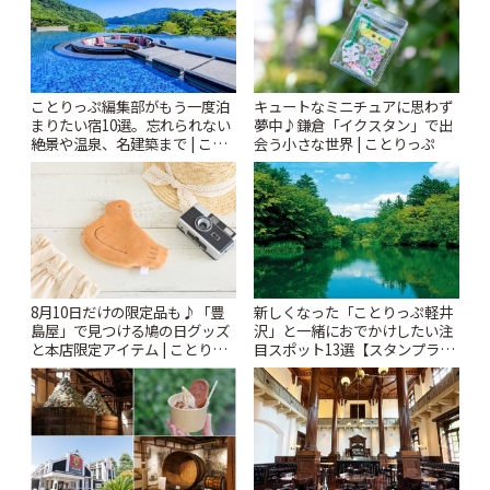
ことりっぷ編集部がもう一度泊
キュートなミニチュアに思わず
まりたい宿10選。忘れられない
夢中♪鎌倉「イクスタン」で出
絶景や温泉、名建築まで | こと
会う小さな世界 | ことりっぷ
りっぷ
8月10日だけの限定品も♪「豊
新しくなった「ことりっぷ軽井
島屋」で見つける鳩の日グッズ
沢」と一緒におでかけしたい注
と本店限定アイテム | ことりっ
目スポット13選【スタンプラリ
ぷ
ー開催中】 | ことりっぷ