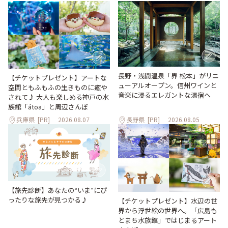
長野・浅間温泉「界 松本」がリニ
【チケットプレゼント】アートな
ューアルオープン。信州ワインと
空間ともふもふの生きものに癒や
音楽に浸るエレガントな湯宿へ
されて♪ 大人も楽しめる神戸の水
族館「átoa」と周辺さんぽ
兵庫県
[PR]
2026.08.07
長野県
[PR]
2026.08.05
【旅先診断】あなたの“いま”にぴ
ったりな旅先が見つかる♪
【チケットプレゼント】水辺の世
界から浮世絵の世界へ。「広島も
とまち水族館」ではじまるアート