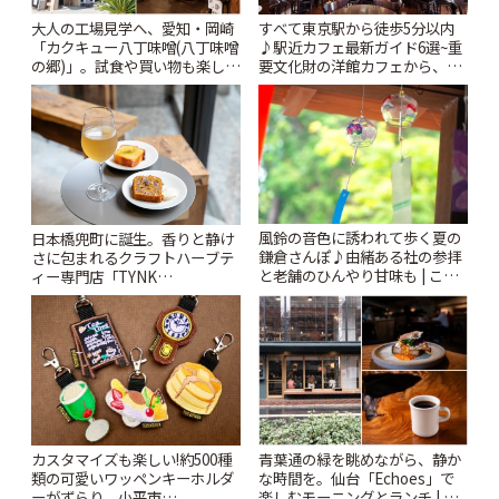
大人の工場見学へ、愛知・岡崎
すべて東京駅から徒歩5分以内
「カクキュー八丁味噌(八丁味噌
♪駅近カフェ最新ガイド6選~重
の郷)」。試食や買い物も楽しみ
要文化財の洋館カフェから、改
♪ | ことりっぷ
札すぐのレトロ喫茶まで~ | こと
りっぷ
風鈴の音色に誘われて歩く夏の
日本橋兜町に誕生。香りと静け
鎌倉さんぽ♪由緒ある社の参拝
さに包まれるクラフトハーブテ
と老舗のひんやり甘味も | こと
ィー専門店「TYNK
りっぷ
Kabutocho」 | ことりっぷ
カスタマイズも楽しい!約500種
青葉通の緑を眺めながら、静か
類の可愛いワッペンキーホルダ
な時間を。仙台「Echoes」で
ーがずらり。小平市
楽しむモーニングとランチ | こ