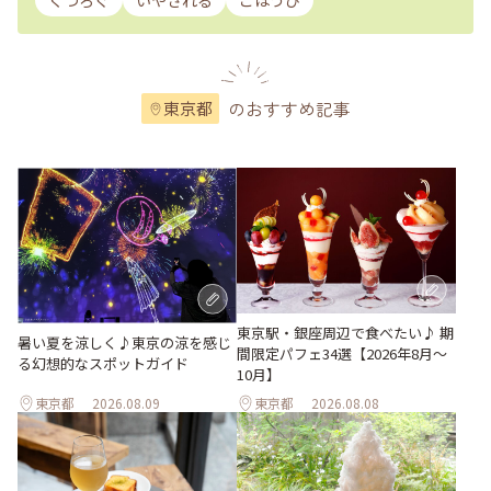
くつろぐ
いやされる
ごほうび
のおすすめ記事
東京都
東京駅・銀座周辺で食べたい♪ 期
暑い夏を涼しく♪東京の涼を感じ
間限定パフェ34選【2026年8月～
る幻想的なスポットガイド
10月】
東京都
2026.08.09
東京都
2026.08.08