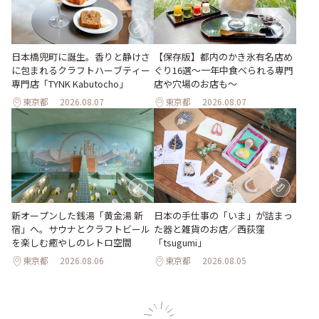
日本橋兜町に誕生。香りと静けさ
【保存版】都内のかき氷有名店め
に包まれるクラフトハーブティー
ぐり16選～一年中食べられる専門
専門店「TYNK Kabutocho」
店や穴場のお店も～
東京都
2026.08.07
東京都
2026.08.07
新オープンした銭湯「黄金湯 新
日本の手仕事の「いま」が詰まっ
宿」へ。サウナとクラフトビール
た器と雑貨のお店／西荻窪
を楽しむ癒やしのレトロ空間
「tsugumi」
東京都
2026.08.06
東京都
2026.08.05