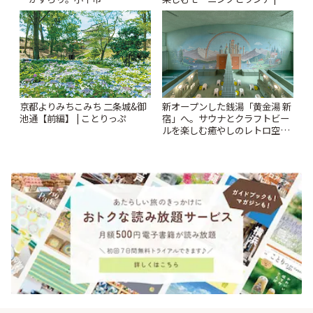
「Kimamaya T&K」 | ことりっ
とりっぷ
ぷ
京都よりみちこみち 二条城&御
新オープンした銭湯「黄金湯 新
池通【前編】 | ことりっぷ
宿」へ。サウナとクラフトビー
ルを楽しむ癒やしのレトロ空間
| ことりっぷ