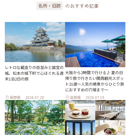
のおすすめ記事
名所・旧跡
レトロな蔵造りの街並みと国宝の
大阪から2時間で行ける♪ 夏の日
城。松本の城下町で心ほぐれる週
帰り旅で行きたい関西観光スポッ
末1泊2日の旅
ト21選～人気の絶景からひとり旅
におすすめの穴場まで～
長野県
2026.07.28
滋賀県
2026.07.19