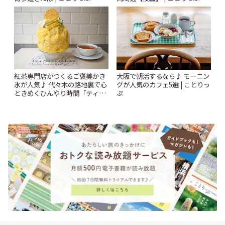
紅茶専門店がつくるご褒美かき
大阪で朝活するなら♪ モーニン
氷が人気♪ 代々木の路地裏で心
グが人気のカフェ5選 | ことりっ
ときめくひんやり時間「ティー
ぷ
スイーツ ラボ コンテナート」 |
ことりっぷ