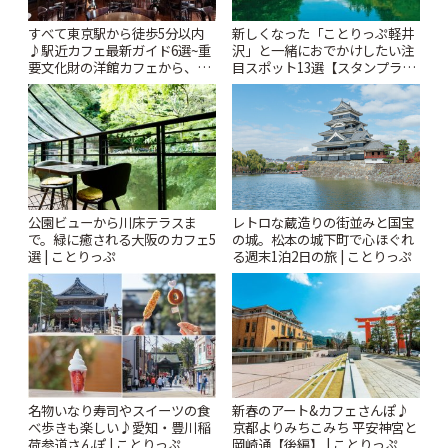
すべて東京駅から徒歩5分以内
新しくなった「ことりっぷ軽井
♪駅近カフェ最新ガイド6選~重
沢」と一緒におでかけしたい注
要文化財の洋館カフェから、改
目スポット13選【スタンプラリ
札すぐのレトロ喫茶まで~ | こと
ー開催中】 | ことりっぷ
りっぷ
公園ビューから川床テラスま
レトロな蔵造りの街並みと国宝
で。緑に癒される大阪のカフェ5
の城。松本の城下町で心ほぐれ
選 | ことりっぷ
る週末1泊2日の旅 | ことりっぷ
名物いなり寿司やスイーツの食
新春のアート&カフェさんぽ♪
べ歩きも楽しい♪愛知・豊川稲
京都よりみちこみち 平安神宮と
荷参道さんぽ | ことりっぷ
岡崎通【後編】 | ことりっぷ