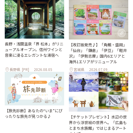
長野・浅間温泉「界 松本」がリニ
【改訂版発売♪】「角館・盛岡」
ューアルオープン。信州ワインと
「仙台」「鎌倉」「伊豆」「軽井
音楽に浸るエレガントな湯宿へ
沢」「伊勢志摩」国内6エリアと
海外1エリアがリニューアル
長野県
[PR]
2026.08.05
宮城県
2026.07.09
【旅先診断】あなたの“いま”にぴ
ったりな旅先が見つかる♪
【チケットプレゼント】水辺の世
界から浮世絵の世界へ。「広島も
とまち水族館」ではじまるアート