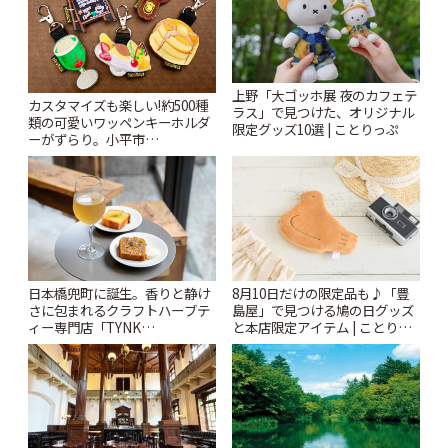
上野「大ゴッホ展 夜のカフェテ
カスタマイズも楽しい!約500種
ラス」で見つけた、オリジナル
類の可愛いワッペンキーホルダ
限定グッズ10選 | ことりっぷ
ーがずらり。小平市
「Kimamaya T&K」 | ことりっ
ぷ
日本橋兜町に誕生。香りと静け
8月10日だけの限定品も♪「豊
さに包まれるクラフトハーブテ
島屋」で見つける鳩の日グッズ
ィー専門店「TYNK
と本店限定アイテム | ことりっ
Kabutocho」 | ことりっぷ
ぷ