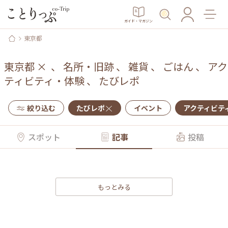
ガイド・マガジン
東京都
東京都
×
、
名所・旧跡
、
雑貨
、
ごはん
、
アク
ティビティ・体験
、
たびレポ
絞り込む
たびレポ
イベント
アクティビテ
スポット
記事
投稿
もっとみる