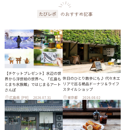
のおすすめ記事
たびレポ
【チケットプレゼント】水辺の世
休日のひとり散歩にも♪ 代々木エ
界から浮世絵の世界へ。「広島も
リアで巡る絶品ドーナツ＆ライフ
とまち水族館」ではじまるアート
スタイルショップ
さんぽ
広島県
[PR]
2026.07.31
東京都
2026.08.02