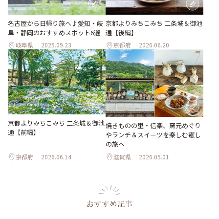
名古屋から日帰り旅へ♪愛知・岐
京都よりみちこみち 二条城＆御池
阜・静岡のおすすめスポット6選
通【後編】
岐阜県
2025.09.23
京都府
2026.06.20
京都よりみちこみち 二条城＆御池
焼きものの里・信楽、窯元めぐり
通【前編】
やランチ＆スイーツを楽しむ癒し
の旅へ
京都府
2026.06.14
滋賀県
2026.05.01
おすすめ記事