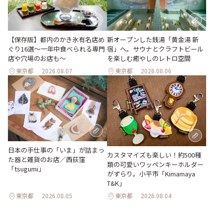
【保存版】都内のかき氷有名店め
新オープンした銭湯「黄金湯 新
ぐり16選～一年中食べられる専門
宿」へ。サウナとクラフトビール
店や穴場のお店も～
を楽しむ癒やしのレトロ空間
東京都
2026.08.07
東京都
2026.08.06
日本の手仕事の「いま」が詰まっ
カスタマイズも楽しい！約500種
た器と雑貨のお店／西荻窪
類の可愛いワッペンキーホルダー
「tsugumi」
がずらり。小平市「Kimamaya
T&K」
東京都
2026.08.05
東京都
2026.08.04