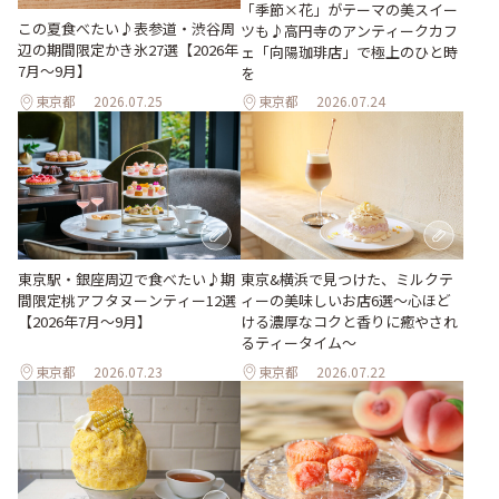
「季節×花」がテーマの美スイー
この夏食べたい♪表参道・渋谷周
ツも♪高円寺のアンティークカフ
辺の期間限定かき氷27選【2026年
ェ「向陽珈琲店」で極上のひと時
7月～9月】
を
東京都
2026.07.25
東京都
2026.07.24
東京駅・銀座周辺で食べたい♪期
東京&横浜で見つけた、ミルクテ
間限定桃アフタヌーンティー12選
ィーの美味しいお店6選～心ほど
【2026年7月～9月】
ける濃厚なコクと香りに癒やされ
るティータイム～
東京都
2026.07.23
東京都
2026.07.22