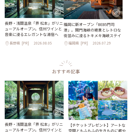
長野・浅間温泉「界 松本」がリニ
福岡に新オープン「BEB5門司
ューアルオープン。信州ワインと
港」。関門海峡の絶景とレトロな
音楽に浸るエレガントな湯宿へ
街並みに浸るトキメキ海峡ステイ
長野県
[PR]
2026.08.05
福岡県
[PR]
2026.07.29
おすすめ記事
長野・浅間温泉「界 松本」がリニ
【チケットプレゼント】アートな
ューアルオープン。信州ワインと
空間ともふもふの生きものに癒や