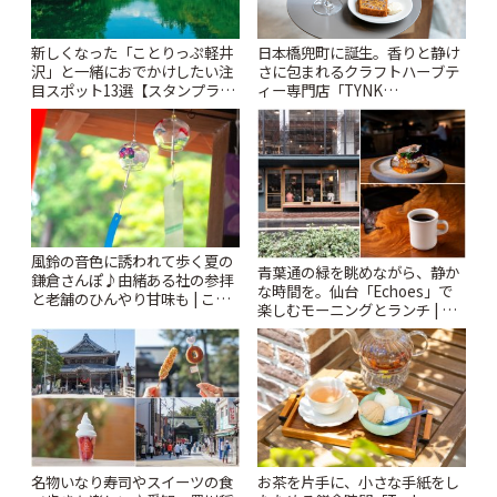
新しくなった「ことりっぷ軽井
日本橋兜町に誕生。香りと静け
沢」と一緒におでかけしたい注
さに包まれるクラフトハーブテ
目スポット13選【スタンプラリ
ィー専門店「TYNK
ー開催中】 | ことりっぷ
Kabutocho」 | ことりっぷ
風鈴の音色に誘われて歩く夏の
青葉通の緑を眺めながら、静か
鎌倉さんぽ♪由緒ある社の参拝
な時間を。仙台「Echoes」で
と老舗のひんやり甘味も | こと
楽しむモーニングとランチ | こ
りっぷ
とりっぷ
名物いなり寿司やスイーツの食
お茶を片手に、小さな手紙をし