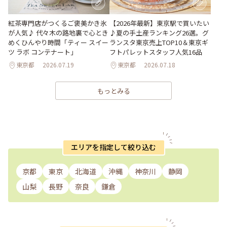
紅茶専門店がつくるご褒美かき氷
【2026年最新】東京駅で買いたい
が人気♪ 代々木の路地裏で心とき
♪夏の手土産ランキング26選。グ
めくひんやり時間「ティー スイー
ランスタ東京売上TOP10＆東京ギ
ツ ラボ コンテナート」
フトパレットスタッフ人気16品
東京都
2026.07.19
東京都
2026.07.18
もっとみる
エリアを指定して絞り込む
京都
東京
北海道
沖縄
神奈川
静岡
山梨
長野
奈良
鎌倉