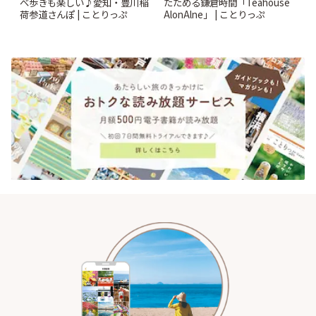
べ歩きも楽しい♪愛知・豊川稲
たためる鎌倉時間「Teahouse
荷参道さんぽ | ことりっぷ
AlonAlne」 | ことりっぷ