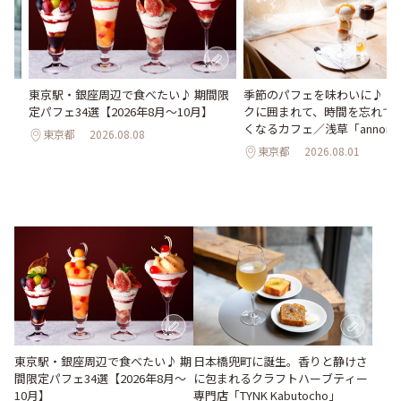
氷
東京駅・銀座周辺で食べたい♪ 期間限
季節のパフェを味わいに♪ ア
わう
定パフェ34選【2026年8月～10月】
クに囲まれて、時間を忘れて
最
くなるカフェ／浅草「annorum
東京都
2026.08.08
東京都
2026.08.01
東京駅・銀座周辺で食べたい♪ 期
日本橋兜町に誕生。香りと静けさ
間限定パフェ34選【2026年8月～
に包まれるクラフトハーブティー
10月】
専門店「TYNK Kabutocho」