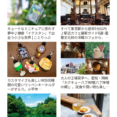
キュートなミニチュアに思わず
すべて東京駅から徒歩5分以内
夢中♪鎌倉「イクスタン」で出
♪駅近カフェ最新ガイド6選~重
会う小さな世界 | ことりっぷ
要文化財の洋館カフェから、改
札すぐのレトロ喫茶まで~ | こと
りっぷ
大人の工場見学へ、愛知・岡崎
カスタマイズも楽しい!約500種
「カクキュー八丁味噌(八丁味噌
類の可愛いワッペンキーホルダ
の郷)」。試食や買い物も楽しみ
ーがずらり。小平市
♪ | ことりっぷ
「Kimamaya T&K」 | ことりっ
ぷ