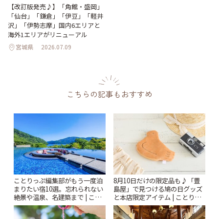
【改訂版発売♪】「角館・盛岡」
「仙台」「鎌倉」「伊豆」「軽井
沢」「伊勢志摩」国内6エリアと
海外1エリアがリニューアル
宮城県
2026.07.09
こちらの記事もおすすめ
ことりっぷ編集部がもう一度泊
8月10日だけの限定品も♪「豊
まりたい宿10選。忘れられない
島屋」で見つける鳩の日グッズ
絶景や温泉、名建築まで | こと
と本店限定アイテム | ことりっ
りっぷ
ぷ