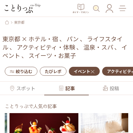
ガイド・マガジン
東京都
東京都
×
ホテル・宿
、
パン
、
ライフスタイ
ル
、
アクティビティ・体験
、
温泉・スパ
、
イ
ベント
、
スイーツ・お菓子
絞り込む
たびレポ
イベント
アクティビテ
スポット
記事
投稿
ことりっぷで人気の記事