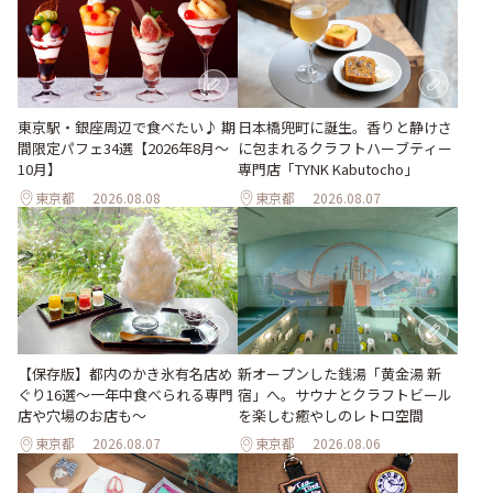
東京駅・銀座周辺で食べたい♪ 期
日本橋兜町に誕生。香りと静けさ
間限定パフェ34選【2026年8月～
に包まれるクラフトハーブティー
10月】
専門店「TYNK Kabutocho」
東京都
2026.08.08
東京都
2026.08.07
【保存版】都内のかき氷有名店め
新オープンした銭湯「黄金湯 新
ぐり16選～一年中食べられる専門
宿」へ。サウナとクラフトビール
店や穴場のお店も～
を楽しむ癒やしのレトロ空間
東京都
2026.08.07
東京都
2026.08.06