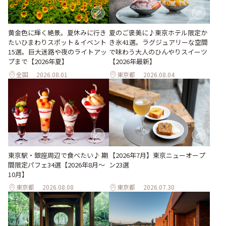
黄金色に輝く絶景。夏休みに行き
夏のご褒美に♪東京ホテル限定か
たいひまわりスポット＆イベント
き氷41選。ラグジュアリーな空間
15選。巨大迷路や夜のライトアッ
で味わう大人のひんやりスイーツ
プまで【2026年夏】
【2026年最新】
全国
2026.08.01
東京都
2026.08.04
東京駅・銀座周辺で食べたい♪ 期
【2026年7月】東京ニューオープ
間限定パフェ34選【2026年8月～
ン23選
10月】
東京都
2026.08.08
東京都
2026.07.30