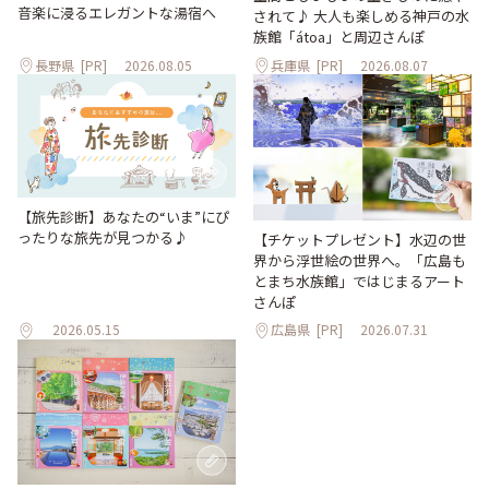
音楽に浸るエレガントな湯宿へ
されて♪ 大人も楽しめる神戸の水
族館「átoa」と周辺さんぽ
長野県
[PR]
2026.08.05
兵庫県
[PR]
2026.08.07
【旅先診断】あなたの“いま”にぴ
ったりな旅先が見つかる♪
【チケットプレゼント】水辺の世
界から浮世絵の世界へ。「広島も
とまち水族館」ではじまるアート
さんぽ
2026.05.15
広島県
[PR]
2026.07.31