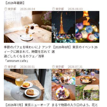
【2026年最新】
東京都
2026.08.04
東京都
2026.08.03
【2026年8月】東京のイベント26
季節のパフェを味わいに♪ アンテ
選
ィークに囲まれて、時間を忘れて
過ごしたくなるカフェ／浅草
「annorum cafe」
東京都
2026.08.01
東京都
2026.07.31
【2026年7月】東京ニューオープ
まるで物語の入り口のよう。花と