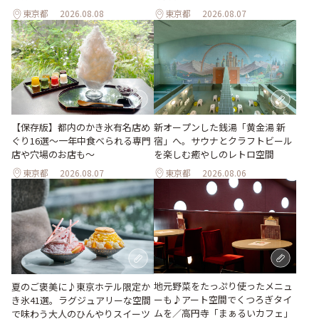
東京都
2026.08.08
東京都
2026.08.07
【保存版】都内のかき氷有名店め
新オープンした銭湯「黄金湯 新
ぐり16選～一年中食べられる専門
宿」へ。サウナとクラフトビール
店や穴場のお店も～
を楽しむ癒やしのレトロ空間
東京都
2026.08.07
東京都
2026.08.06
地元野菜をたっぷり使ったメニュ
夏のご褒美に♪東京ホテル限定か
ーも♪アート空間でくつろぎタイ
き氷41選。ラグジュアリーな空間
ムを／高円寺「まぁるいカフェ」
で味わう大人のひんやりスイーツ