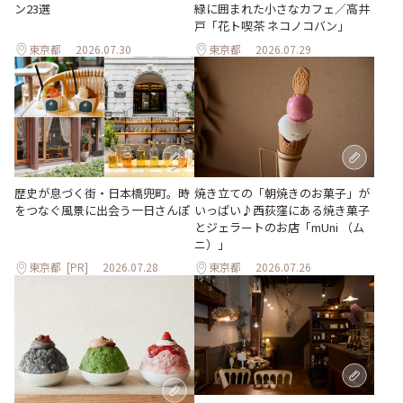
ン23選
緑に囲まれた小さなカフェ／高井
戸「花ト喫茶 ネコノコバン」
東京都
2026.07.30
東京都
2026.07.29
歴史が息づく街・日本橋兜町。時
焼き立ての「朝焼きのお菓子」が
をつなぐ風景に出会う一日さんぽ
いっぱい♪西荻窪にある焼き菓子
とジェラートのお店「mUni （ム
ニ）」
東京都
[PR]
2026.07.28
東京都
2026.07.26