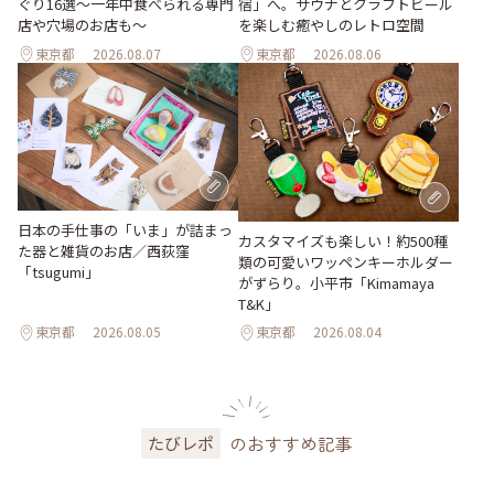
ぐり16選～一年中食べられる専門
宿」へ。サウナとクラフトビール
店や穴場のお店も～
を楽しむ癒やしのレトロ空間
東京都
2026.08.07
東京都
2026.08.06
日本の手仕事の「いま」が詰まっ
カスタマイズも楽しい！約500種
た器と雑貨のお店／西荻窪
類の可愛いワッペンキーホルダー
「tsugumi」
がずらり。小平市「Kimamaya
T&K」
東京都
2026.08.05
東京都
2026.08.04
のおすすめ記事
たびレポ