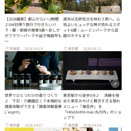
週末は北欧気分を味わう旅へ。心
【2026最新】都心から1～2時間
地よいヒュッゲな時が流れるスポ
♪GW日帰り旅行で行きたいバ
ット6選｜ムーミンパークから話
ラ・藤・新緑の絶景9選～あしか
題のホテルまで
がフラワーパークや益子陶器市も
～
茨城県
2026.04.19
東京都
2026.04.11
世界でひとつだけの香りづくり
東京駅から徒歩5分♪ 洗練を極
♪ 千石・六義園近くで本格的な
めた東京みやげと贅沢すぎる隠れ
調香体験ができる「調香体験香房
メニュー「海苔弁」 を
L’esprit」
「HIGASHIYA man 丸の内」のショ
ップで
東京都
2026.04.07
東京都
2026.04.04