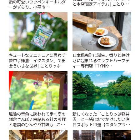
類の可愛いワッペンキーホルダ
と本店限定アイテム | ことりっ
ーがずらり。小平市
ぷ
「Kimamaya T&K」 | ことりっ
ぷ
キュートなミニチュアに思わず
日本橋兜町に誕生。香りと静け
夢中♪鎌倉「イクスタン」で出
さに包まれるクラフトハーブテ
会う小さな世界 | ことりっぷ
ィー専門店「TYNK
Kabutocho」 | ことりっぷ
風鈴の音色に誘われて歩く夏の
新しくなった「ことりっぷ軽井
鎌倉さんぽ♪由緒ある社の参拝
沢」と一緒におでかけしたい注
と老舗のひんやり甘味も | こと
目スポット13選【スタンプラリ
りっぷ
ー開催中】 | ことりっぷ