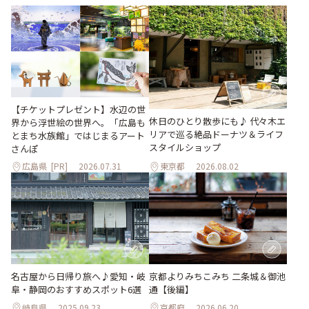
【チケットプレゼント】水辺の世
休日のひとり散歩にも♪ 代々木エ
界から浮世絵の世界へ。「広島も
リアで巡る絶品ドーナツ＆ライフ
とまち水族館」ではじまるアート
スタイルショップ
さんぽ
広島県
[PR]
2026.07.31
東京都
2026.08.02
名古屋から日帰り旅へ♪愛知・岐
京都よりみちこみち 二条城＆御池
阜・静岡のおすすめスポット6選
通【後編】
岐阜県
2025.09.23
京都府
2026.06.20