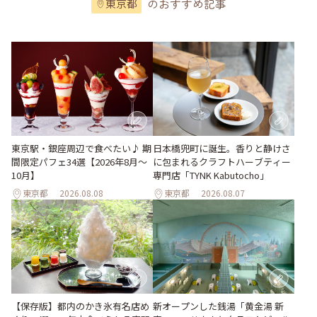
のおすすめ記事
東京都
東京駅・銀座周辺で食べたい♪ 期
日本橋兜町に誕生。香りと静けさ
間限定パフェ34選【2026年8月～
に包まれるクラフトハーブティー
10月】
専門店「TYNK Kabutocho」
東京都
2026.08.08
東京都
2026.08.07
【保存版】都内のかき氷有名店め
新オープンした銭湯「黄金湯 新