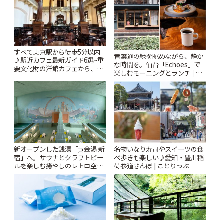
すべて東京駅から徒歩5分以内
青葉通の緑を眺めながら、静か
♪駅近カフェ最新ガイド6選~重
な時間を。仙台「Echoes」で
要文化財の洋館カフェから、改
楽しむモーニングとランチ | こ
札すぐのレトロ喫茶まで~ | こと
とりっぷ
りっぷ
新オープンした銭湯「黄金湯 新
名物いなり寿司やスイーツの食
宿」へ。サウナとクラフトビー
べ歩きも楽しい♪愛知・豊川稲
ルを楽しむ癒やしのレトロ空間
荷参道さんぽ | ことりっぷ
| ことりっぷ