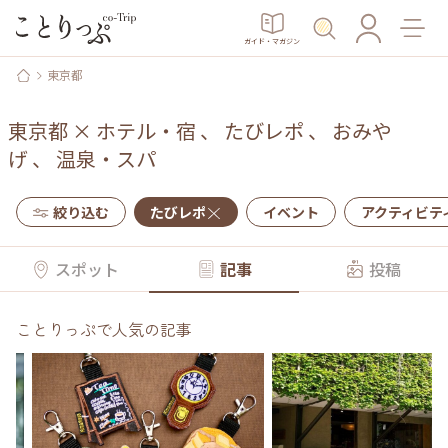
ガイド・マガジン
東京都
東京都
×
ホテル・宿
、
たびレポ
、
おみや
げ
、
温泉・スパ
絞り込む
たびレポ
イベント
アクティビテ
スポット
記事
投稿
ことりっぷで人気の記事