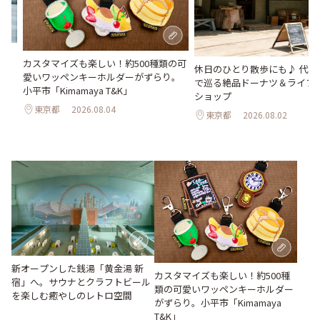
氷
カスタマイズも楽しい！約500種類の可
わう
休日のひとり散歩にも♪ 代々
愛いワッペンキーホルダーがずらり。
最
で巡る絶品ドーナツ＆ライフ
小平市「Kimamaya T&K」
ショップ
東京都
2026.08.04
東京都
2026.08.02
新オープンした銭湯「黄金湯 新
カスタマイズも楽しい！約500種
宿」へ。サウナとクラフトビール
類の可愛いワッペンキーホルダー
を楽しむ癒やしのレトロ空間
がずらり。小平市「Kimamaya
T&K」