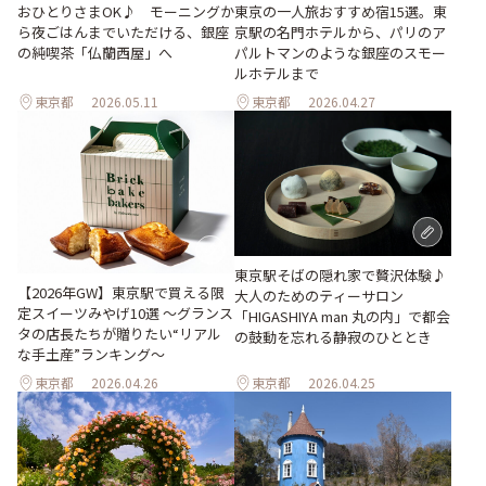
おひとりさまOK♪ モーニングか
東京の一人旅おすすめ宿15選。東
ら夜ごはんまでいただける、銀座
京駅の名門ホテルから、パリのア
の純喫茶「仏蘭西屋」へ
パルトマンのような銀座のスモー
ルホテルまで
東京都
2026.05.11
東京都
2026.04.27
東京駅そばの隠れ家で贅沢体験♪
【2026年GW】東京駅で買える限
大人のためのティーサロン
定スイーツみやげ10選 ～グランス
「HIGASHIYA man 丸の内」で都会
タの店長たちが贈りたい“リアル
の鼓動を忘れる静寂のひととき
な手土産”ランキング～
東京都
2026.04.26
東京都
2026.04.25