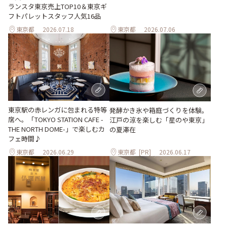
ランスタ東京売上TOP10＆東京ギ
フトパレットスタッフ人気16品
東京都
2026.07.18
東京都
2026.07.06
東京駅の赤レンガに包まれる特等
発酵かき氷や箱庭づくりを体験。
席へ。「TOKYO STATION CAFE -
江戸の涼を楽しむ「星のや東京」
THE NORTH DOME-」で楽しむカ
の夏滞在
フェ時間♪
東京都
2026.06.29
東京都
[PR]
2026.06.17