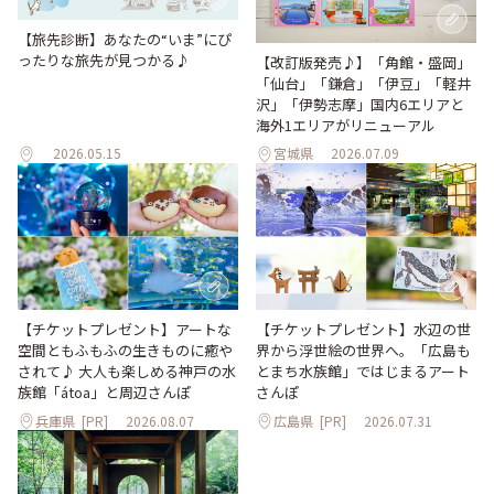
【旅先診断】あなたの“いま”にぴ
ったりな旅先が見つかる♪
【改訂版発売♪】「角館・盛岡」
「仙台」「鎌倉」「伊豆」「軽井
沢」「伊勢志摩」国内6エリアと
海外1エリアがリニューアル
2026.05.15
宮城県
2026.07.09
【チケットプレゼント】アートな
【チケットプレゼント】水辺の世
空間ともふもふの生きものに癒や
界から浮世絵の世界へ。「広島も
されて♪ 大人も楽しめる神戸の水
とまち水族館」ではじまるアート
族館「átoa」と周辺さんぽ
さんぽ
兵庫県
[PR]
2026.08.07
広島県
[PR]
2026.07.31