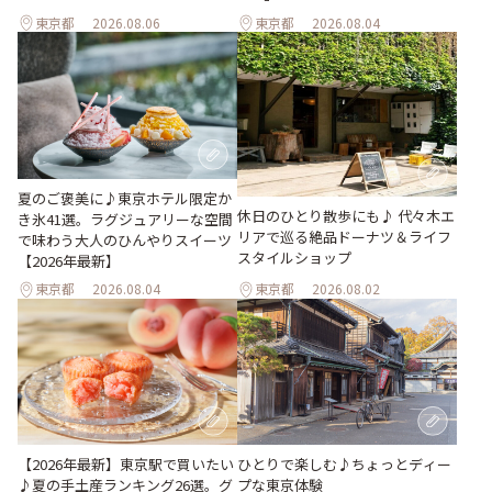
東京都
2026.08.06
東京都
2026.08.04
夏のご褒美に♪東京ホテル限定か
休日のひとり散歩にも♪ 代々木エ
き氷41選。ラグジュアリーな空間
リアで巡る絶品ドーナツ＆ライフ
で味わう大人のひんやりスイーツ
スタイルショップ
【2026年最新】
東京都
2026.08.04
東京都
2026.08.02
ひとりで楽しむ♪ちょっとディー
【2026年最新】東京駅で買いたい
プな東京体験
♪夏の手土産ランキング26選。グ