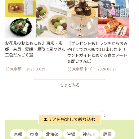
お花見のおともにも♪ 東京・京
【プレゼントも】ランチからおみ
都・奈良・愛媛・鳥取で見つけた
やげまで東京駅で1日楽しむ♪サ
三色だんご６選
ウンドガイドとめぐる春のアート
＆歴史さんぽ
東京都
2026.03.29
東京都
[PR]
2026.03.26
もっとみる
エリアを指定して絞り込む
京都
東京
北海道
沖縄
神奈川
静岡