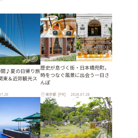
歴史が息づく街・日本橋兜町。
時間♪夏の日帰り旅
時をつなぐ風景に出会う一日さ
関東＆近郊観光ス
んぽ
07.20
東京都
[PR]
2026.07.28