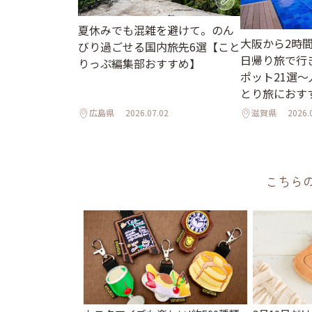
夏休みでも混雑を避けて。のん
大阪から2時
びり過ごせる国内旅先6選【こと
日帰り旅で行
りっぷ編集部おすすめ】
ポット21選
とり旅におす
広島県
2026.07.02
滋賀県
2026.
こちら