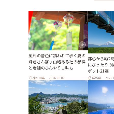
風鈴の音色に誘われて歩く夏の
都心から約2
鎌倉さんぽ♪由緒ある社の参拝
にぴったりの
と老舗のひんやり甘味も
ポット21選
神奈川県
2026.08.02
群馬県
2026.