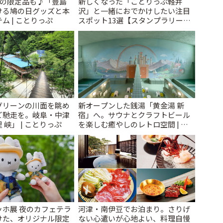
けの限定品も♪「豊島
新しくなった「ことりっぷ軽井
ける鳩の日グッズと本
沢」と一緒におでかけしたい注目
ム | ことりっぷ
スポット13選【スタンプラリー開
催中】 | ことりっぷ
グリーンの川面を眺め
新オープンした銭湯「黄金湯 新
ご馳走を。岐阜・中津
宿」へ。サウナとクラフトビール
 峡」 | ことりっぷ
を楽しむ癒やしのレトロ空間 | こ
とりっぷ
ッホ展 夜のカフェテラ
河津・南伊豆でお泊まり。さりげ
けた、オリジナル限定
ない心遣いが心地よい、料理自慢