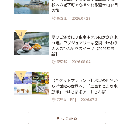
松本の城下町で心ほぐれる週末1泊2日
の旅
長野県
2026.07.28
4
夏のご褒美に♪東京ホテル限定かき氷
41選。ラグジュアリーな空間で味わう
大人のひんやりスイーツ【2026年最
新】
東京都
2026.08.04
5
【チケットプレゼント】水辺の世界か
ら浮世絵の世界へ。「広島もとまち水
族館」ではじまるアートさんぽ
広島県
[PR]
2026.07.31
もっとみる