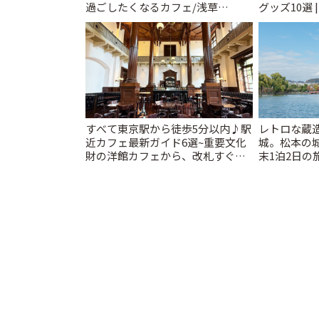
過ごしたくなるカフェ/浅草
グッズ10選 
「annorum cafe」 | ことりっぷ
すべて東京駅から徒歩5分以内♪駅
レトロな蔵
近カフェ最新ガイド6選~重要文化
城。松本の
財の洋館カフェから、改札すぐの
末1泊2日の旅
レトロ喫茶まで~ | ことりっぷ