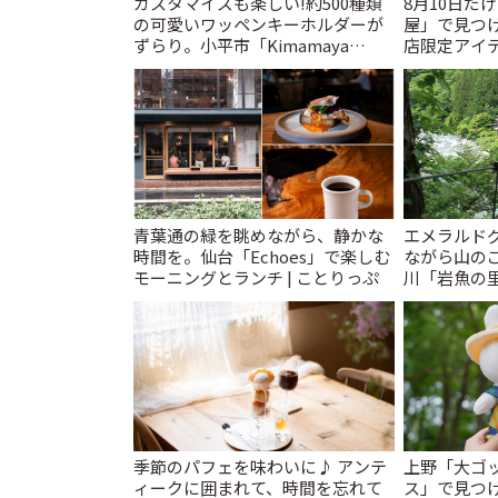
カスタマイズも楽しい!約500種類
8月10日だ
の可愛いワッペンキーホルダーが
屋」で見つ
ずらり。小平市「Kimamaya
店限定アイテ
T&K」 | ことりっぷ
青葉通の緑を眺めながら、静かな
エメラルド
時間を。仙台「Echoes」で楽しむ
ながら山の
モーニングとランチ | ことりっぷ
川「岩魚の里
季節のパフェを味わいに♪ アンテ
上野「大ゴ
ィークに囲まれて、時間を忘れて
ス」で見つ