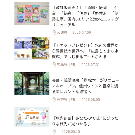
【改訂版発売♪】「角館・盛岡」「仙
台」「鎌倉」「伊豆」「軽井沢」「伊
勢志摩」国内6エリアと海外1エリアが
リニューアル
宮城県
2026.07.09
【チケットプレゼント】水辺の世界か
ら浮世絵の世界へ。「広島もとまち水
族館」ではじまるアートさんぽ
広島県
[PR]
2026.07.31
長野・浅間温泉「界 松本」がリニュー
アルオープン。信州ワインと音楽に浸
るエレガントな湯宿へ
長野県
[PR]
2026.08.05
【旅先診断】あなたの“いま”にぴった
りな旅先が見つかる♪
2026.05.15