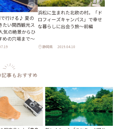
浜松に生まれた北欧の村。「ド
間で行ける♪ 夏の
ロフィーズキャンパス」で幸せ
きたい関西観光ス
な暮らしに出会う旅～前編
～人気の絶景からひ
すめの穴場まで～
07.19
静岡県
2019.04.10
の記事もおすすめ