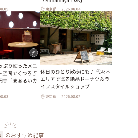
「Kimamaya T&K」
08.05
東京都
2026.08.04
っぷり使ったメニ
休日のひとり散歩にも♪ 代々木
ト空間でくつろぎ
エリアで巡る絶品ドーナツ＆ラ
円寺「まぁるいカ
イフスタイルショップ
08.03
東京都
2026.08.02
のおすすめ記事
色