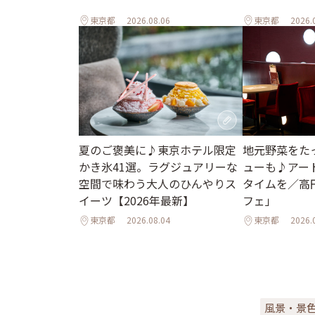
東京都
2026.08.06
東京都
2026.
地元野菜をた
夏のご褒美に♪東京ホテル限定
ューも♪アー
かき氷41選。ラグジュアリーな
タイムを／高
空間で味わう大人のひんやりス
フェ」
イーツ【2026年最新】
東京都
2026.08.04
東京都
2026.
風景・景