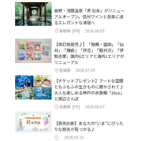
長野・浅間温泉「界 松本」がリニュー
アルオープン。信州ワインと音楽に浸
るエレガントな湯宿へ
長野県
[PR]
2026.08.05
【改訂版発売♪】「角館・盛岡」「仙
台」「鎌倉」「伊豆」「軽井沢」「伊
勢志摩」国内6エリアと海外1エリアが
リニューアル
宮城県
2026.07.09
【チケットプレゼント】アートな空間
ともふもふの生きものに癒やされて♪
大人も楽しめる神戸の水族館「átoa」
と周辺さんぽ
兵庫県
[PR]
2026.08.07
【旅先診断】あなたの“いま”にぴった
りな旅先が見つかる♪
2026.05.15