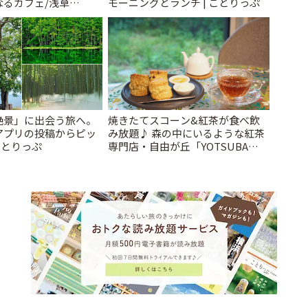
なるカフェ/浅草
モーニングとランチ | ことりっぷ
 cafe」 | ことりっぷ
絶景」に出会う旅へ。
焼きたてスコーン&紅茶が食べ飲
アプリの投稿からピッ
み放題♪ 森の中にいるような紅茶
ことりっぷ
専門店・自由が丘「YOTSUBA
TEA」でのんびり時間 | ことりっぷ