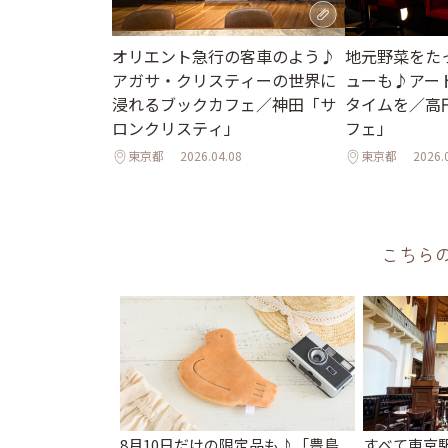
地元野菜をた
オリエント急行の客車のよう♪
ューも♪アー
アガサ・クリスティーの世界に
タイムを／高
浸れるブックカフェ／神田「サ
フェ」
ロンクリスティ」
東京都
2026.04.08
東京都
2026.
こちら
8月10日だけの限定品も♪「豊島
すべて東京