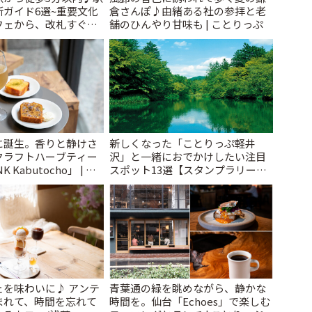
ガイド6選~重要文化
倉さんぽ♪由緒ある社の参拝と老
フェから、改札すぐの
舗のひんやり甘味も | ことりっぷ
で~ | ことりっぷ
に誕生。香りと静けさ
新しくなった「ことりっぷ軽井
クラフトハーブティー
沢」と一緒におでかけしたい注目
 Kabutocho」 | こ
スポット13選【スタンプラリー開
催中】 | ことりっぷ
ェを味わいに♪ アンテ
青葉通の緑を眺めながら、静かな
まれて、時間を忘れて
時間を。仙台「Echoes」で楽しむ