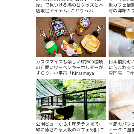
屋」で見つける鳩の日グッズと本
近カフェ最新
店限定アイテム | ことりっぷ
財の洋館カ
レトロ喫茶ま
カスタマイズも楽しい!約500種類
日本橋兜町
の可愛いワッペンキーホルダーが
に包まれる
ずらり。小平市「Kimamaya
専門店「TYNK
T&K」 | ことりっぷ
とりっぷ
公園ビューから川床テラスまで。
季節のパフ
緑に癒される大阪のカフェ5選 | こ
ィークに囲