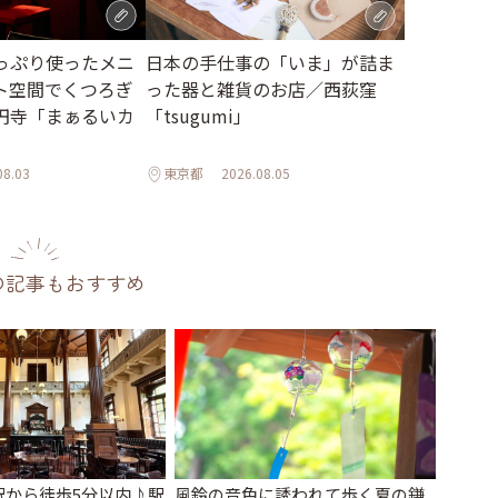
っぷり使ったメニ
日本の手仕事の「いま」が詰ま
ト空間でくつろぎ
った器と雑貨のお店／西荻窪
円寺「まぁるいカ
「tsugumi」
08.03
東京都
2026.08.05
の記事もおすすめ
駅から徒歩5分以内♪駅
風鈴の音色に誘われて歩く夏の鎌