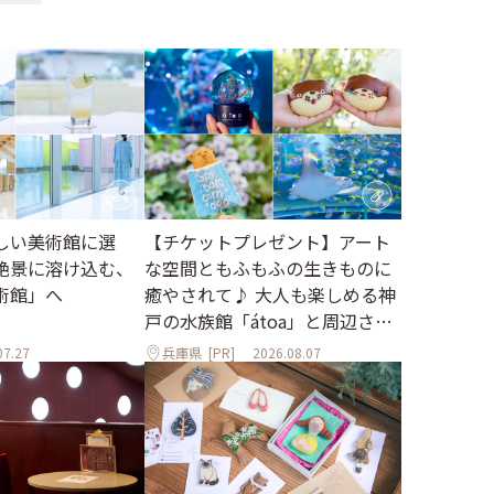
しい美術館に選
【チケットプレゼント】アート
絶景に溶け込む、
な空間ともふもふの生きものに
術館」へ
癒やされて♪ 大人も楽しめる神
戸の水族館「átoa」と周辺さん
ぽ
07.27
兵庫県
[PR]
2026.08.07