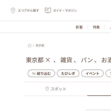
エリアから探す
ガイド・マガジン
新着
特集
東京都
東京都
×
、
雑貨
、
パン
、
お
絞り込む
たびレポ
イベント
スポット