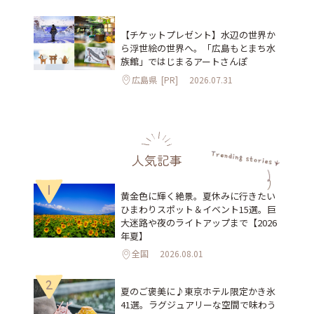
【チケットプレゼント】水辺の世界か
ら浮世絵の世界へ。「広島もとまち水
族館」ではじまるアートさんぽ
広島県
[PR]
2026.07.31
人気記事
1
黄金色に輝く絶景。夏休みに行きたい
ひまわりスポット＆イベント15選。巨
大迷路や夜のライトアップまで【2026
年夏】
全国
2026.08.01
2
夏のご褒美に♪東京ホテル限定かき氷
41選。ラグジュアリーな空間で味わう