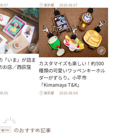
08.07
東京都
2026.08.07
の「いま」が詰ま
カスタマイズも楽しい！約500
のお店／西荻窪
種類の可愛いワッペンキーホル
ダーがずらり。小平市
「Kimamaya T&K」
08.05
東京都
2026.08.04
のおすすめ記事
チャー