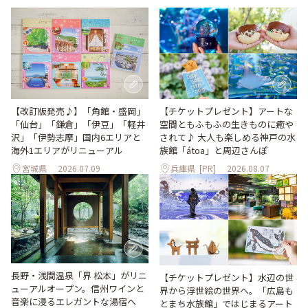
【改訂版発売♪】「角館・盛岡」
【チケットプレゼント】アートな
「仙台」「鎌倉」「伊豆」「軽井
空間ともふもふの生きものに癒や
沢」「伊勢志摩」国内6エリアと
されて♪ 大人も楽しめる神戸の水
海外1エリアがリニューアル
族館「átoa」と周辺さんぽ
宮城県
2026.07.09
兵庫県
[PR]
2026.08.07
長野・浅間温泉「界 松本」がリニ
【チケットプレゼント】水辺の世
ューアルオープン。信州ワインと
界から浮世絵の世界へ。「広島も
音楽に浸るエレガントな湯宿へ
とまち水族館」ではじまるアート