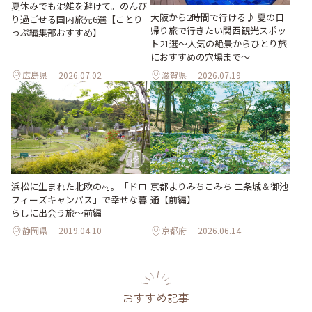
夏休みでも混雑を避けて。のんび
大阪から2時間で行ける♪ 夏の日
り過ごせる国内旅先6選【ことり
帰り旅で行きたい関西観光スポッ
っぷ編集部おすすめ】
ト21選～人気の絶景からひとり旅
におすすめの穴場まで～
広島県
2026.07.02
滋賀県
2026.07.19
浜松に生まれた北欧の村。「ドロ
京都よりみちこみち 二条城＆御池
フィーズキャンパス」で幸せな暮
通【前編】
らしに出会う旅～前編
静岡県
2019.04.10
京都府
2026.06.14
おすすめ記事