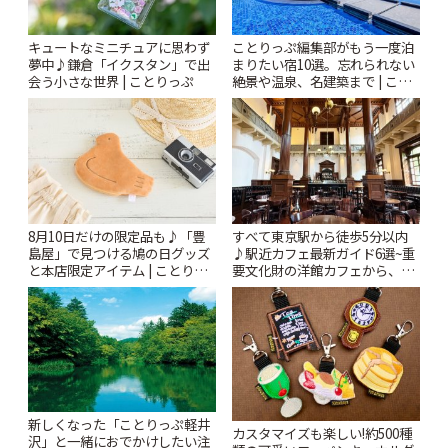
キュートなミニチュアに思わず
ことりっぷ編集部がもう一度泊
夢中♪鎌倉「イクスタン」で出
まりたい宿10選。忘れられない
会う小さな世界 | ことりっぷ
絶景や温泉、名建築まで | こと
りっぷ
8月10日だけの限定品も♪「豊
すべて東京駅から徒歩5分以内
島屋」で見つける鳩の日グッズ
♪駅近カフェ最新ガイド6選~重
と本店限定アイテム | ことりっ
要文化財の洋館カフェから、改
ぷ
札すぐのレトロ喫茶まで~ | こと
りっぷ
新しくなった「ことりっぷ軽井
カスタマイズも楽しい!約500種
沢」と一緒におでかけしたい注