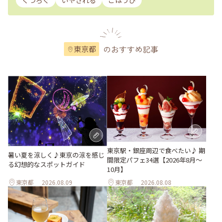
くつろぐ
いやされる
ごほうび
のおすすめ記事
東京都
東京駅・銀座周辺で食べたい♪ 期
暑い夏を涼しく♪東京の涼を感じ
間限定パフェ34選【2026年8月～
る幻想的なスポットガイド
10月】
東京都
2026.08.09
東京都
2026.08.08