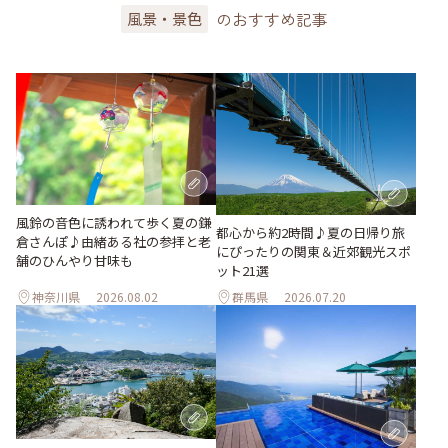
のおすすめ記事
風景・景色
風鈴の音色に誘われて歩く夏の鎌
都心から約2時間♪夏の日帰り旅
倉さんぽ♪由緒ある社の参拝と老
にぴったりの関東＆近郊観光スポ
舗のひんやり甘味も
ット21選
神奈川県
2026.08.02
群馬県
2026.07.20