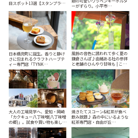
類の可愛いワッペンキーホルダ
目スポット13選【スタンプラリ
ーがずらり。小平市
ー開催中】 | ことりっぷ
「Kimamaya T&K」 | ことりっ
ぷ
風鈴の音色に誘われて歩く夏の
日本橋兜町に誕生。香りと静け
鎌倉さんぽ♪由緒ある社の参拝
さに包まれるクラフトハーブテ
と老舗のひんやり甘味も | こと
ィー専門店「TYNK
りっぷ
Kabutocho」 | ことりっぷ
大人の工場見学へ、愛知・岡崎
焼きたてスコーン&紅茶が食べ
「カクキュー八丁味噌(八丁味噌
飲み放題♪ 森の中にいるような
の郷)」。試食や買い物も楽しみ
紅茶専門店・自由が丘
♪ | ことりっぷ
「YOTSUBA TEA」でのんびり
時間 | ことりっぷ