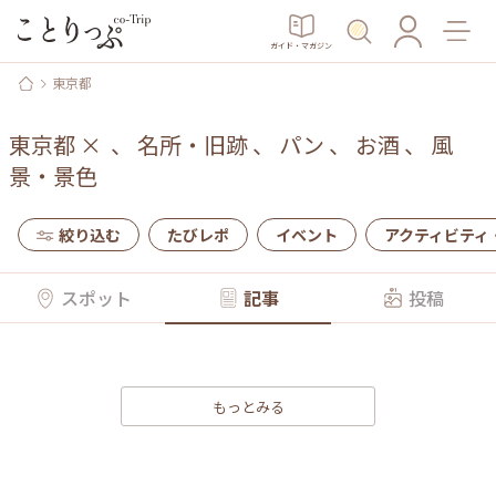
ガイド・マガジン
東京都
東京都
×
、
名所・旧跡
、
パン
、
お酒
、
風
景・景色
絞り込む
たびレポ
イベント
アクティビティ
スポット
記事
投稿
もっとみる