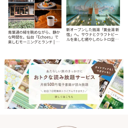
新オープンした銭湯「黄金湯 新
青葉通の緑を眺めながら、静か
宿」へ。サウナとクラフトビー
な時間を。仙台「Echoes」で
ルを楽しむ癒やしのレトロ空間
楽しむモーニングとランチ | こ
| ことりっぷ
とりっぷ