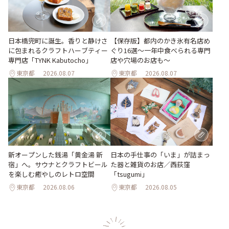
日本橋兜町に誕生。香りと静けさ
【保存版】都内のかき氷有名店め
に包まれるクラフトハーブティー
ぐり16選～一年中食べられる専門
専門店「TYNK Kabutocho」
店や穴場のお店も～
東京都
2026.08.07
東京都
2026.08.07
新オープンした銭湯「黄金湯 新
日本の手仕事の「いま」が詰まっ
宿」へ。サウナとクラフトビール
た器と雑貨のお店／西荻窪
を楽しむ癒やしのレトロ空間
「tsugumi」
東京都
2026.08.06
東京都
2026.08.05